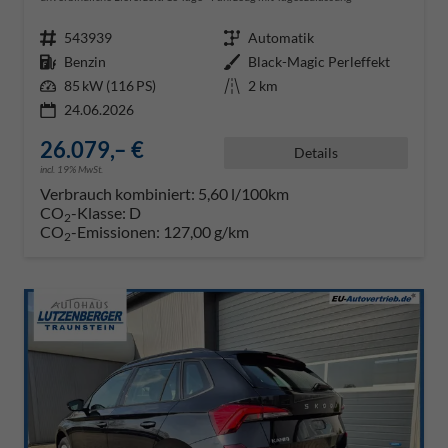
Fahrzeugnr.
543939
Getriebe
Automatik
Kraftstoff
Benzin
Außenfarbe
Black-Magic Perleffekt
Leistung
85 kW (116 PS)
Kilometerstand
2 km
24.06.2026
26.079,– €
Details
incl. 19% MwSt.
Verbrauch kombiniert:
5,60 l/100km
CO
-Klasse:
D
2
CO
-Emissionen:
127,00 g/km
2