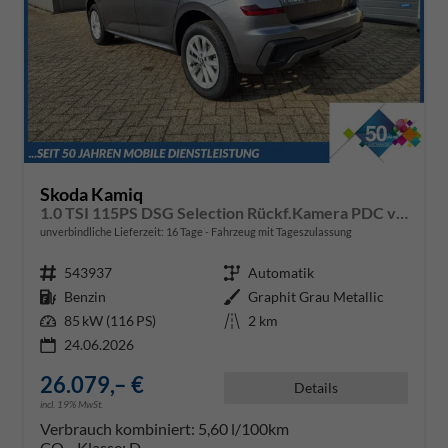
Skoda Kamiq
1.0 TSI 115PS DSG Selection Rückf.Kamera PDC v+h Sitzheizung Klimaautomatik Skoda-Radio Apple CarPlay + Android Auto Tempomat Garantieverlängerung 16"LM
unverbindliche Lieferzeit:
16 Tage
Fahrzeug mit Tageszulassung
Fahrzeugnr.
543937
Getriebe
Automatik
Kraftstoff
Benzin
Außenfarbe
Graphit Grau Metallic
Leistung
85 kW (116 PS)
Kilometerstand
2 km
24.06.2026
26.079,– €
Details
incl. 19% MwSt.
Verbrauch kombiniert:
5,60 l/100km
CO
-Klasse:
D