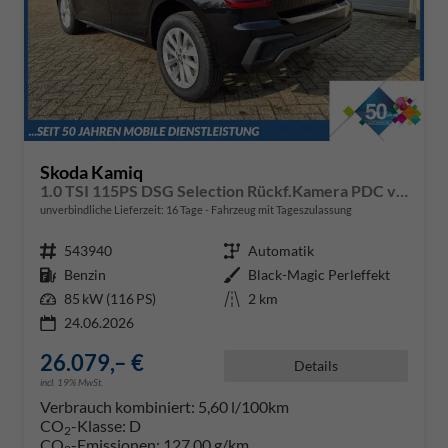
Skoda Kamiq
1.0 TSI 115PS DSG Selection Rückf.Kamera PDC v+h Sitzheizung Klimaautomatik Skoda-Radio Apple CarPlay + Android Auto Tempomat Garantieverlängerung 16"LM
unverbindliche Lieferzeit:
16 Tage
Fahrzeug mit Tageszulassung
Fahrzeugnr.
543940
Getriebe
Automatik
Kraftstoff
Benzin
Außenfarbe
Black-Magic Perleffekt
Leistung
85 kW (116 PS)
Kilometerstand
2 km
24.06.2026
26.079,– €
Details
incl. 19% MwSt.
Verbrauch kombiniert:
5,60 l/100km
CO
-Klasse:
D
2
CO
-Emissionen:
127,00 g/km