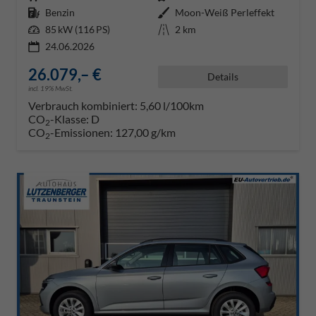
Kraftstoff
Benzin
Außenfarbe
Moon-Weiß Perleffekt
Leistung
85 kW (116 PS)
Kilometerstand
2 km
24.06.2026
26.079,– €
Details
incl. 19% MwSt.
Verbrauch kombiniert:
5,60 l/100km
CO
-Klasse:
D
2
CO
-Emissionen:
127,00 g/km
2