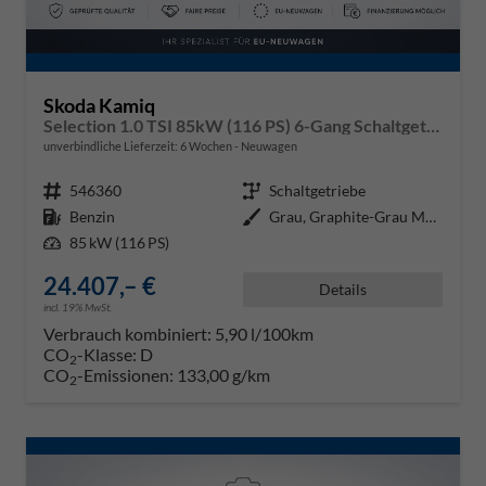
Skoda Kamiq
Selection 1.0 TSI 85kW (116 PS) 6-Gang Schaltgetriebe
unverbindliche Lieferzeit:
6 Wochen
Neuwagen
Fahrzeugnr.
546360
Getriebe
Schaltgetriebe
Kraftstoff
Benzin
Außenfarbe
Grau, Graphite-Grau Metallic (5X
Leistung
85 kW (116 PS)
24.407,– €
Details
incl. 19% MwSt.
Verbrauch kombiniert:
5,90 l/100km
CO
-Klasse:
D
2
CO
-Emissionen:
133,00 g/km
2