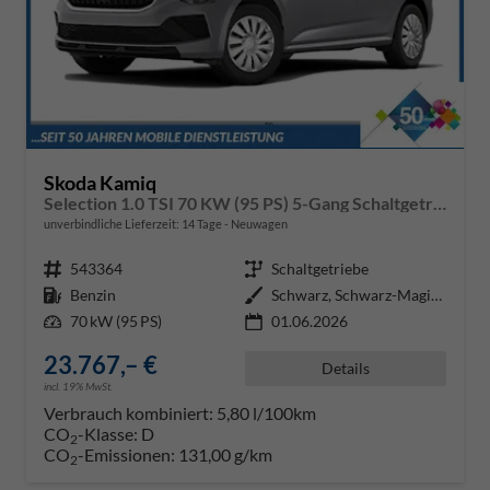
Skoda Kamiq
Selection 1.0 TSI 70 KW (95 PS) 5-Gang Schaltgetriebe
unverbindliche Lieferzeit:
14 Tage
Neuwagen
Fahrzeugnr.
543364
Getriebe
Schaltgetriebe
Kraftstoff
Benzin
Außenfarbe
Schwarz, Schwarz-Magic Perleffek
Leistung
70 kW (95 PS)
01.06.2026
23.767,– €
Details
incl. 19% MwSt.
Verbrauch kombiniert:
5,80 l/100km
CO
-Klasse:
D
2
CO
-Emissionen:
131,00 g/km
2