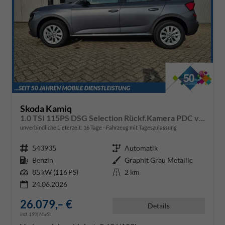
Skoda Kamiq
1.0 TSI 115PS DSG Selection Rückf.Kamera PDC v+h Sitzheizung Klimaautomatik Skoda-Radio Apple CarPlay + Android Auto Tempomat Garantieverlängerung 16"LM
unverbindliche Lieferzeit:
16 Tage
Fahrzeug mit Tageszulassung
Fahrzeugnr.
543935
Getriebe
Automatik
Kraftstoff
Benzin
Außenfarbe
Graphit Grau Metallic
Leistung
85 kW (116 PS)
Kilometerstand
2 km
24.06.2026
26.079,– €
Details
incl. 19% MwSt.