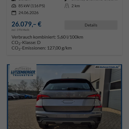
Leistung
85 kW (116 PS)
Kilometerstand
2 km
24.06.2026
26.079,– €
Details
incl. 19% MwSt.
Verbrauch kombiniert:
5,60 l/100km
CO
-Klasse:
D
2
CO
-Emissionen:
127,00 g/km
2