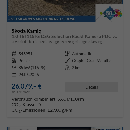
Skoda Kamiq
1.0 TSI 115PS DSG Selection Rückf.Kamera PDC v+h Sitzheizung Klimaautomatik Skoda-Radio Apple CarPlay + Android Auto Tempomat Garantieverlängerung 16"LM
unverbindliche Lieferzeit:
16 Tage
Fahrzeug mit Tageszulassung
Fahrzeugnr.
543951
Getriebe
Automatik
Kraftstoff
Benzin
Außenfarbe
Graphit Grau Metallic
Leistung
85 kW (116 PS)
Kilometerstand
2 km
24.06.2026
26.079,– €
Details
incl. 19% MwSt.
Verbrauch kombiniert:
5,60 l/100km
CO
-Klasse:
D
2
CO
-Emissionen:
127,00 g/km
2