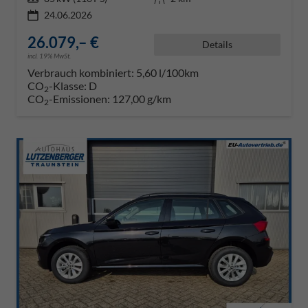
24.06.2026
26.079,– €
Details
incl. 19% MwSt.
Verbrauch kombiniert:
5,60 l/100km
CO
-Klasse:
D
2
CO
-Emissionen:
127,00 g/km
2