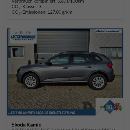
Verbrauch kombiniert:
5,60 l/100km
CO
-Klasse:
D
2
CO
-Emissionen:
127,00 g/km
2
Skoda Kamiq
1.0 TSI 115PS DSG Selection Rückf.Kamera PDC v+h Sitzheizung Klimaautomatik Skoda-Radio Apple CarPlay + Android Auto Tempomat Garantieverlängerung 16"LM