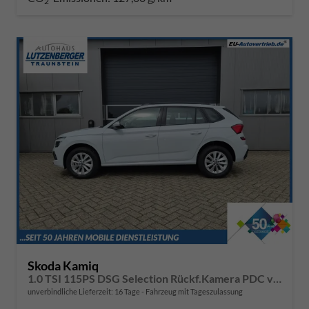
2
Skoda Kamiq
1.0 TSI 115PS DSG Selection Rückf.Kamera PDC v+h Sitzheizung Klimaautomatik Skoda-Radio Apple CarPlay + Android Auto Tempomat Garantieverlängerung 16"LM
unverbindliche Lieferzeit:
16 Tage
Fahrzeug mit Tageszulassung