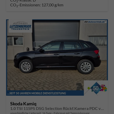
2
CO
-Emissionen:
127,00 g/km
2
Skoda Kamiq
1.0 TSI 115PS DSG Selection Rückf.Kamera PDC v+h Sitzheizung Klimaautomatik Skoda-Radio Apple CarPlay + Android Auto Tempomat Garantieverlängerung 16"LM
unverbindliche Lieferzeit:
16 Tage
Fahrzeug mit Tageszulassung