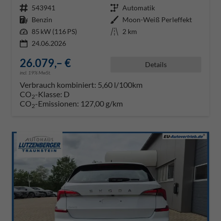
Fahrzeugnr.
543941
Getriebe
Automatik
Kraftstoff
Benzin
Außenfarbe
Moon-Weiß Perleffekt
Leistung
85 kW (116 PS)
Kilometerstand
2 km
24.06.2026
26.079,– €
Details
incl. 19% MwSt.
Verbrauch kombiniert:
5,60 l/100km
CO
-Klasse:
D
2
CO
-Emissionen:
127,00 g/km
2