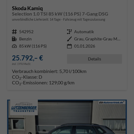
Skoda Kamiq
Selection 1.0 TSI 85 kW (116 PS) 7-Gang DSG
unverbindliche Lieferzeit:
14 Tage
Fahrzeug mit Tageszulassung
Fahrzeugnr.
542952
Getriebe
Automatik
Kraftstoff
Benzin
Außenfarbe
Grau, Graphite-Grau Metallic (5X
Leistung
85 kW (116 PS)
01.01.2026
25.792,– €
Details
incl. 19% MwSt.
Verbrauch kombiniert:
5,70 l/100km
CO
-Klasse:
D
2
CO
-Emissionen:
129,00 g/km
2