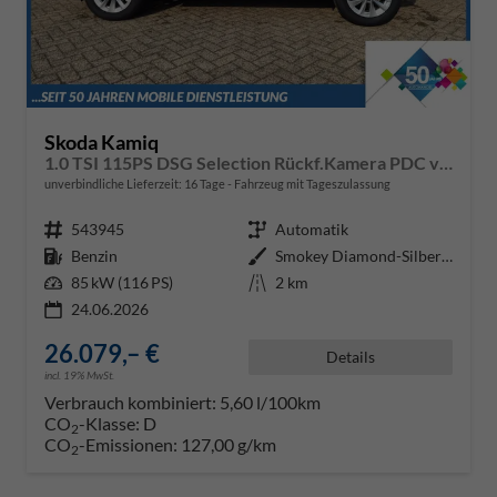
Skoda Kamiq
1.0 TSI 115PS DSG Selection Rückf.Kamera PDC v+h Sitzheizung Klimaautomatik Skoda-Radio Apple CarPlay + Android Auto Tempomat Garantieverlängerung 16"LM
unverbindliche Lieferzeit:
16 Tage
Fahrzeug mit Tageszulassung
Fahrzeugnr.
543945
Getriebe
Automatik
Kraftstoff
Benzin
Außenfarbe
Smokey Diamond-Silber Metallic
Leistung
85 kW (116 PS)
Kilometerstand
2 km
24.06.2026
26.079,– €
Details
incl. 19% MwSt.
Verbrauch kombiniert:
5,60 l/100km
CO
-Klasse:
D
2
CO
-Emissionen:
127,00 g/km
2