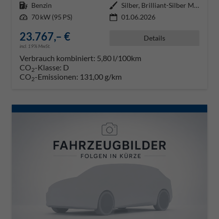
Kraftstoff
Benzin
Außenfarbe
Silber, Brilliant-Silber Metalli
Leistung
70 kW (95 PS)
01.06.2026
23.767,– €
Details
incl. 19% MwSt.
Verbrauch kombiniert:
5,80 l/100km
CO
-Klasse:
D
2
CO
-Emissionen:
131,00 g/km
2