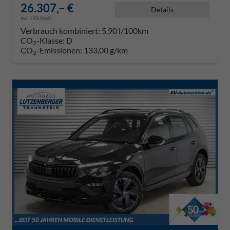
26.307,– €
Details
incl. 19% MwSt.
Verbrauch kombiniert:
5,90 l/100km
CO
-Klasse:
D
2
CO
-Emissionen:
133,00 g/km
2