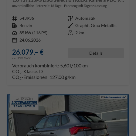
unverbindliche Lieferzeit:
16 Tage
Fahrzeug mit Tageszulassung
Fahrzeugnr.
543936
Getriebe
Automatik
Kraftstoff
Benzin
Außenfarbe
Graphit Grau Metallic
Leistung
85 kW (116 PS)
Kilometerstand
2 km
24.06.2026
26.079,– €
Details
incl. 19% MwSt.
Verbrauch kombiniert:
5,60 l/100km
CO
-Klasse:
D
2
CO
-Emissionen:
127,00 g/km
2