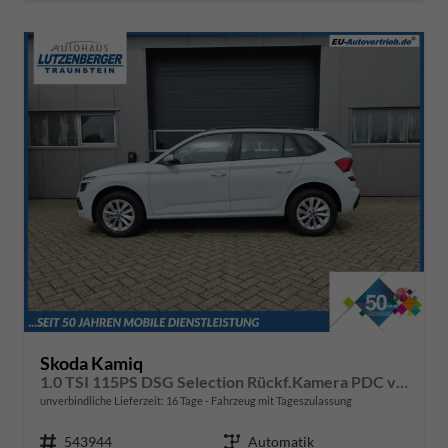
Skoda Kamiq
1.0 TSI 115PS DSG Selection Rückf.Kamera PDC v+h Sitzheizung Klimaautomatik Skoda-Radio Apple CarPlay + Android Auto Tempomat Garantieverlängerung 16"LM
unverbindliche Lieferzeit:
16 Tage
Fahrzeug mit Tageszulassung
Fahrzeugnr.
543944
Getriebe
Automatik