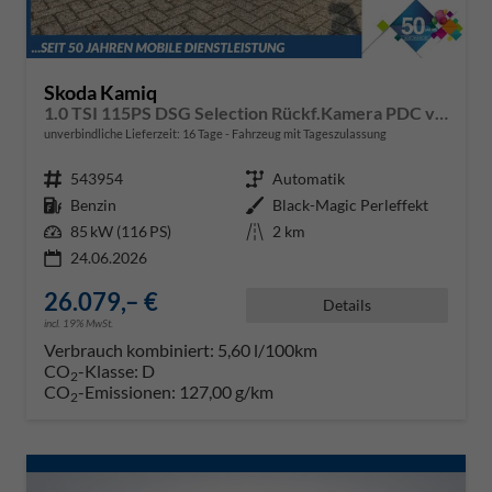
Skoda Kamiq
1.0 TSI 115PS DSG Selection Rückf.Kamera PDC v+h Sitzheizung Klimaautomatik Skoda-Radio Apple CarPlay + Android Auto Tempomat Garantieverlängerung 16"LM
unverbindliche Lieferzeit:
16 Tage
Fahrzeug mit Tageszulassung
Fahrzeugnr.
543954
Getriebe
Automatik
Kraftstoff
Benzin
Außenfarbe
Black-Magic Perleffekt
Leistung
85 kW (116 PS)
Kilometerstand
2 km
24.06.2026
26.079,– €
Details
incl. 19% MwSt.
Verbrauch kombiniert:
5,60 l/100km
CO
-Klasse:
D
2
CO
-Emissionen:
127,00 g/km
2