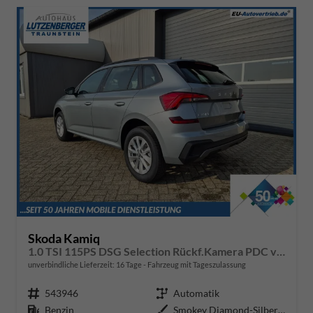
Skoda Kamiq
1.0 TSI 115PS DSG Selection Rückf.Kamera PDC v+h Sitzheizung Klimaautomatik Skoda-Radio Apple CarPlay + Android Auto Tempomat Garantieverlängerung 16"LM
unverbindliche Lieferzeit:
16 Tage
Fahrzeug mit Tageszulassung
Fahrzeugnr.
543946
Getriebe
Automatik
Kraftstoff
Benzin
Außenfarbe
Smokey Diamond-Silber Metallic