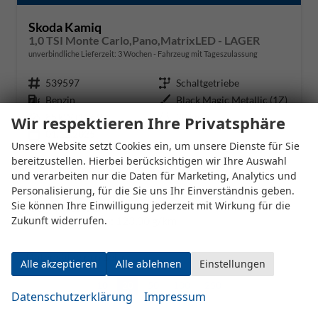
Skoda Kamiq
1,0 TSI Monte Carlo,Pano,MatrixLED - LAGER
unverbindliche Lieferzeit:
3 Wochen
Fahrzeug mit Tageszulassung
Fahrzeugnr.
539597
Getriebe
Schaltgetriebe
Kraftstoff
Benzin
Außenfarbe
Black Magic Metallic (1Z)
Leistung
85 kW (116 PS)
Kilometerstand
20 km
Wir respektieren Ihre Privatsphäre
01.12.2025
Unsere Website setzt Cookies ein, um unsere Dienste für Sie
26.541,– €
bereitzustellen. Hierbei berücksichtigen wir Ihre Auswahl
Details
und verarbeiten nur die Daten für Marketing, Analytics und
incl. 19% MwSt.
Personalisierung, für die Sie uns Ihr Einverständnis geben.
Verbrauch kombiniert:
5,40 l/100km
Sie können Ihre Einwilligung jederzeit mit Wirkung für die
CO
-Klasse:
D
2
CO
-Emissionen:
123,00 g/km
Zukunft widerrufen.
2
Datensätze pro Seite:
Alle akzeptieren
Alle ablehnen
Einstellungen
10
20
50
100
250
Datenschutzerklärung
Impressum