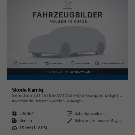
Skoda Kamiq
Selection 1.0 TSI 85kW (116 PS) 6-Gang Schaltgetriebe
unverbindliche Lieferzeit:
6 Wochen
Neuwagen
Fahrzeugnr.
546364
Getriebe
Schaltgetriebe
Kraftstoff
Benzin
Außenfarbe
Schwarz, Schwarz-Magic Perleffek
Leistung
85 kW (116 PS)