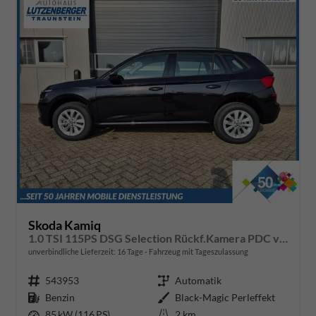
Skoda Kamiq
1.0 TSI 115PS DSG Selection Rückf.Kamera PDC v+h Sitzheizung Klimaautomatik Skoda-Radio Apple CarPlay + Android Auto Tempomat Garantieverlängerung 16"LM
unverbindliche Lieferzeit:
16 Tage
Fahrzeug mit Tageszulassung
Fahrzeugnr.
543953
Getriebe
Automatik
Kraftstoff
Benzin
Außenfarbe
Black-Magic Perleffekt
Leistung
85 kW (116 PS)
Kilometerstand
2 km