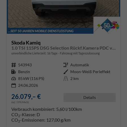
Skoda Kamiq
1.0 TSI 115PS DSG Selection Rückf.Kamera PDC v+h Sitzheizung Klimaautomatik Skoda-Radio Apple CarPlay + Android Auto Tempomat Garantieverlängerung 16"LM
unverbindliche Lieferzeit:
16 Tage
Fahrzeug mit Tageszulassung
Fahrzeugnr.
543943
Getriebe
Automatik
Kraftstoff
Benzin
Außenfarbe
Moon-Weiß Perleffekt
Leistung
85 kW (116 PS)
Kilometerstand
2 km
24.06.2026
26.079,– €
Details
incl. 19% MwSt.
Verbrauch kombiniert:
5,60 l/100km
CO
-Klasse:
D
2
CO
-Emissionen:
127,00 g/km
2