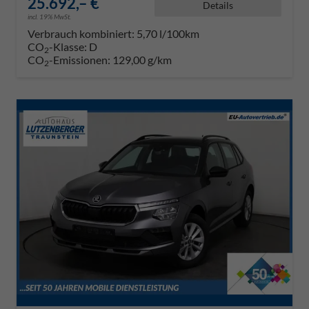
25.692,– €
Details
incl. 19% MwSt.
Verbrauch kombiniert:
5,70 l/100km
CO
-Klasse:
D
2
CO
-Emissionen:
129,00 g/km
2