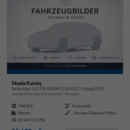
Skoda Kamiq
Selection 1.0 TSI 85kW (116 PS) 7-Gang DSG
unverbindliche Lieferzeit:
6 Wochen
Neuwagen
Fahrzeugnr.
546363
Getriebe
Automatik
Kraftstoff
Benzin
Außenfarbe
, Smokey Diamond-Silber Metallic
Leistung
85 kW (116 PS)