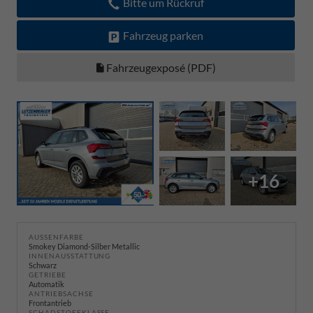
Bitte um Rückruf
Fahrzeug parken
Fahrzeugexposé (PDF)
+16
AUSSENFARBE
Smokey Diamond-Silber Metallic
INNENAUSSTATTUNG
Schwarz
GETRIEBE
Automatik
ANTRIEBSACHSE
Frontantrieb
SCHADSTOFFKLASSE