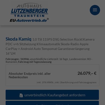
Skoda Kamiq
1.0 TSI 115PS DSG Selection Rückf.Kamera
PDC v+h Sitzheizung Klimaautomatik Skoda-Radio Apple
CarPlay + Android Auto Tempomat Garantieverlängerung
16"LM
Fahrzeugnr.
:
543946
, unverbindliche Lieferzeit:
16 Tage
, Landesversion: RO -
Rumänien,
Fahrzeug mit Tageszulassung
26.079,– €
Absoluter Endpreis inkl. aller
Nebenkosten
inkl. 19% MWSt., inkl. Überführung und Fahrzeugpapiere
unverbindlich Kaufangebot anfordern