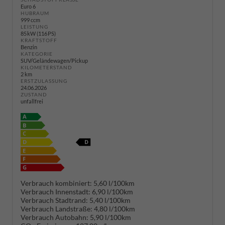
Euro 6
HUBRAUM
999 ccm
LEISTUNG
85 kW (116 PS)
KRAFTSTOFF
Benzin
KATEGORIE
SUV/Geländewagen/Pickup
KILOMETERSTAND
2 km
ERSTZULASSUNG
24.06.2026
ZUSTAND
unfallfrei
Verbrauch kombiniert:
5,60 l/100km
Verbrauch Innenstadt:
6,90 l/100km
Verbrauch Stadtrand:
5,40 l/100km
Verbrauch Landstraße:
4,80 l/100km
Verbrauch Autobahn:
5,90 l/100km