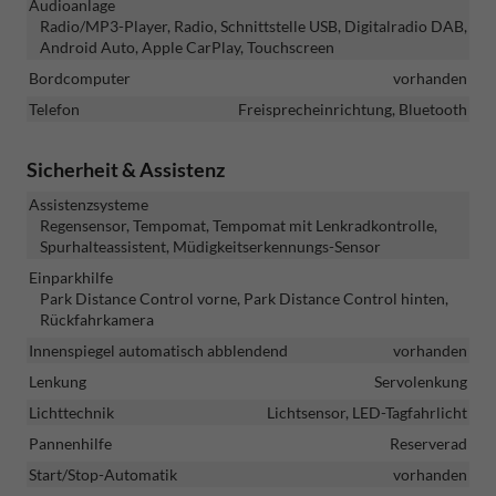
Audioanlage
Radio/MP3-Player, Radio, Schnittstelle USB, Digitalradio DAB,
Android Auto, Apple CarPlay, Touchscreen
Bordcomputer
vorhanden
Telefon
Freisprecheinrichtung, Bluetooth
Sicherheit & Assistenz
Assistenzsysteme
Regensensor, Tempomat, Tempomat mit Lenkradkontrolle,
Spurhalteassistent, Müdigkeitserkennungs-Sensor
Einparkhilfe
Park Distance Control vorne, Park Distance Control hinten,
Rückfahrkamera
Innenspiegel automatisch abblendend
vorhanden
Lenkung
Servolenkung
Lichttechnik
Lichtsensor, LED-Tagfahrlicht
Pannenhilfe
Reserverad
Start/Stop-Automatik
vorhanden