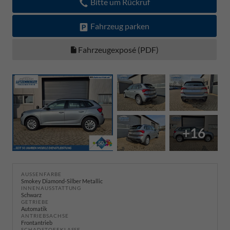
Bitte um Rückruf
Fahrzeug parken
Fahrzeugexposé (PDF)
+16
AUSSENFARBE
Smokey Diamond-Silber Metallic
INNENAUSSTATTUNG
Schwarz
GETRIEBE
Automatik
ANTRIEBSACHSE
Frontantrieb
SCHADSTOFFKLASSE