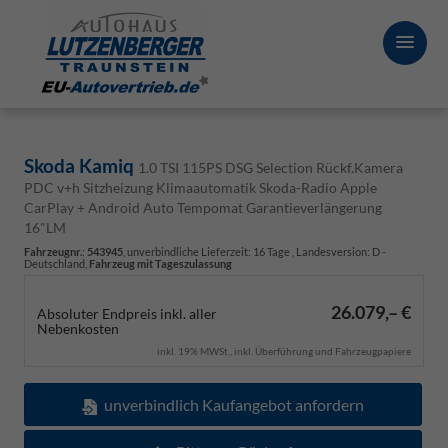
Skoda Kamiq
1.0 TSI 115PS DSG Selection Rückf.Kamera
PDC v+h Sitzheizung Klimaautomatik Skoda-Radio Apple
CarPlay + Android Auto Tempomat Garantieverlängerung
16"LM
Fahrzeugnr.
:
543945
, unverbindliche Lieferzeit:
16 Tage
, Landesversion: D -
Deutschland,
Fahrzeug mit Tageszulassung
26.079,– €
Absoluter Endpreis inkl. aller
Nebenkosten
inkl. 19% MWSt., inkl. Überführung und Fahrzeugpapiere
unverbindlich Kaufangebot anfordern