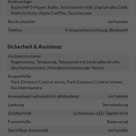
Audioanlage
Radio/MP3-Player, Radio, Schnittstelle USB, Digitalradio DAB,
Android Auto, Apple CarPlay, Touchscreen
Bordcomputer
vorhanden
Telefon
Freisprecheinrichtung, Bluetooth
Sicherheit & Assistenz
Assistenzsysteme
Regensensor, Tempomat, Tempomat mit Lenkradkontrolle,
Spurhalteassistent, Müdigkeitserkennungs-Sensor
Einparkhilfe
Park Distance Control vorne, Park Distance Control hinten,
Rückfahrkamera
Innenspiegel automatisch abblendend
vorhanden
Lenkung
Servolenkung
Lichttechnik
Lichtsensor, LED-Tagfahrlicht
Pannenhilfe
Reserverad
Start/Stop-Automatik
vorhanden