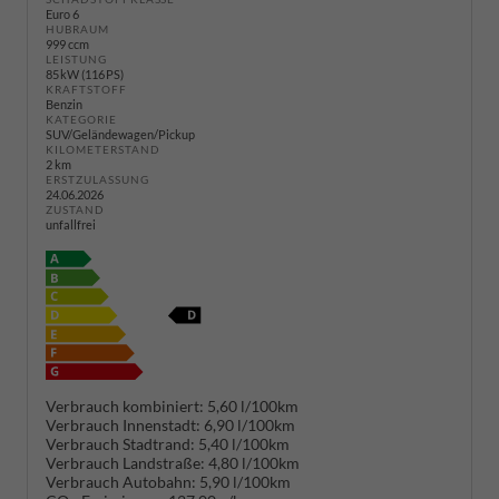
Euro 6
HUBRAUM
999 ccm
LEISTUNG
85 kW (116 PS)
KRAFTSTOFF
Benzin
KATEGORIE
SUV/Geländewagen/Pickup
KILOMETERSTAND
2 km
ERSTZULASSUNG
24.06.2026
ZUSTAND
unfallfrei
Verbrauch kombiniert:
5,60 l/100km
Verbrauch Innenstadt:
6,90 l/100km
Verbrauch Stadtrand:
5,40 l/100km
Verbrauch Landstraße:
4,80 l/100km
Verbrauch Autobahn:
5,90 l/100km