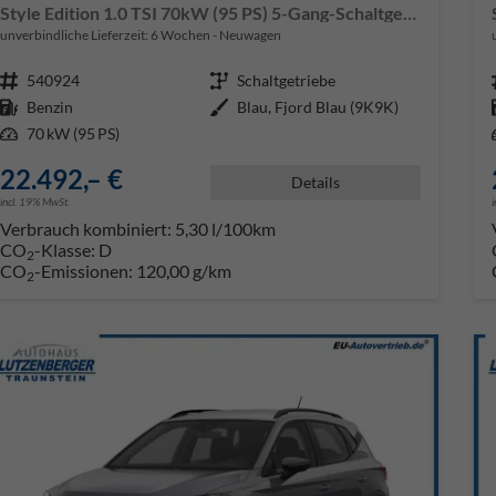
Style Edition 1.0 TSI 70kW (95 PS) 5-Gang-Schaltgetriebe
unverbindliche Lieferzeit:
6 Wochen
Neuwagen
Fahrzeugnr.
540924
Getriebe
Schaltgetriebe
Kraftstoff
Benzin
Außenfarbe
Blau, Fjord Blau (9K9K)
Leistung
70 kW (95 PS)
22.492,– €
Details
incl. 19% MwSt.
Verbrauch kombiniert:
5,30 l/100km
CO
-Klasse:
D
2
CO
-Emissionen:
120,00 g/km
2