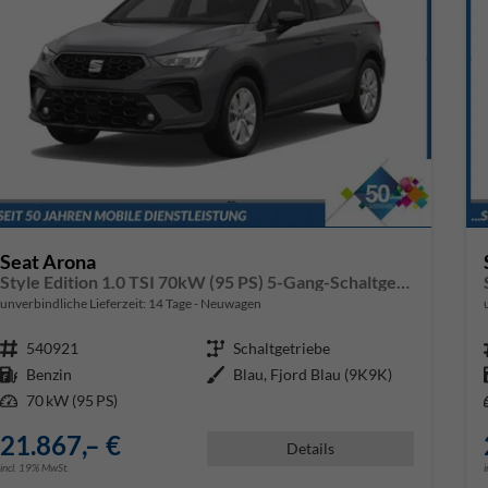
Seat Arona
Style Edition 1.0 TSI 70kW (95 PS) 5-Gang-Schaltgetriebe
unverbindliche Lieferzeit:
14 Tage
Neuwagen
Fahrzeugnr.
540921
Getriebe
Schaltgetriebe
Kraftstoff
Benzin
Außenfarbe
Blau, Fjord Blau (9K9K)
Leistung
70 kW (95 PS)
21.867,– €
Details
incl. 19% MwSt.