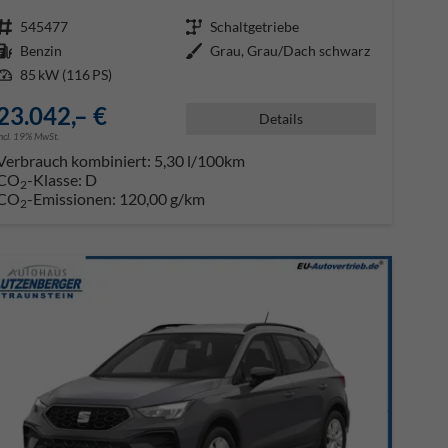
Fahrzeugnr.
545477
Getriebe
Schaltgetriebe
Kraftstoff
Benzin
Außenfarbe
Grau, Grau/Dach schwarz
Leistung
85 kW (116 PS)
23.042,– €
Details
incl. 19% MwSt.
Verbrauch kombiniert:
5,30 l/100km
CO
-Klasse:
D
2
CO
-Emissionen:
120,00 g/km
2