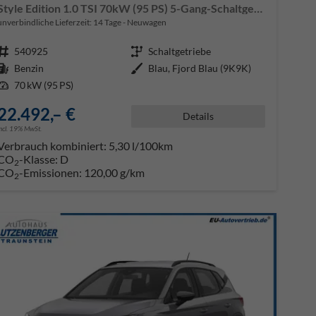
Style Edition 1.0 TSI 70kW (95 PS) 5-Gang-Schaltgetriebe
unverbindliche Lieferzeit:
14 Tage
Neuwagen
Fahrzeugnr.
540925
Getriebe
Schaltgetriebe
Kraftstoff
Benzin
Außenfarbe
Blau, Fjord Blau (9K9K)
Leistung
70 kW (95 PS)
22.492,– €
Details
incl. 19% MwSt.
Verbrauch kombiniert:
5,30 l/100km
CO
-Klasse:
D
2
CO
-Emissionen:
120,00 g/km
2