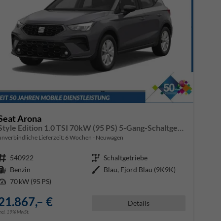
Seat Arona
Style Edition 1.0 TSI 70kW (95 PS) 5-Gang-Schaltgetriebe
unverbindliche Lieferzeit:
6 Wochen
Neuwagen
Fahrzeugnr.
540922
Getriebe
Schaltgetriebe
Kraftstoff
Benzin
Außenfarbe
Blau, Fjord Blau (9K9K)
Leistung
70 kW (95 PS)
21.867,– €
Details
incl. 19% MwSt.