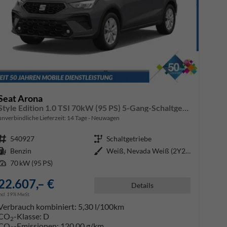
Seat Arona
Style Edition 1.0 TSI 70kW (95 PS) 5-Gang-Schaltgetriebe
unverbindliche Lieferzeit:
14 Tage
Neuwagen
Fahrzeugnr.
540927
Getriebe
Schaltgetriebe
Kraftstoff
Benzin
Außenfarbe
Weiß, Nevada Weiß (2Y2Y)
Leistung
70 kW (95 PS)
22.607,– €
Details
incl. 19% MwSt.
Verbrauch kombiniert:
5,30 l/100km
CO
-Klasse:
D
2
CO
-Emissionen:
120,00 g/km