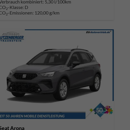
Verbrauch kombiniert:
5,30 l/100km
CO
-Klasse:
D
2
CO
-Emissionen:
120,00 g/km
2
Seat Arona