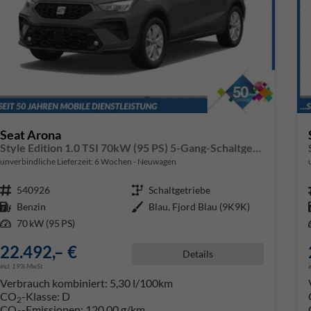
Seat Arona
Style Edition 1.0 TSI 70kW (95 PS) 5-Gang-Schaltgetriebe
unverbindliche Lieferzeit:
6 Wochen
Neuwagen
Fahrzeugnr.
540926
Getriebe
Schaltgetriebe
Kraftstoff
Benzin
Außenfarbe
Blau, Fjord Blau (9K9K)
Leistung
70 kW (95 PS)
22.492,– €
Details
incl. 19% MwSt.
Verbrauch kombiniert:
5,30 l/100km
CO
-Klasse:
D
2
CO
-Emissionen:
120,00 g/km