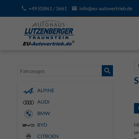
+49 (0)861 / 3661
info@eu-autovertrieb.de
Fahrzeugnr.
S
ALPINE
AUDI
BMW
Hi
BYD
un
CITROEN