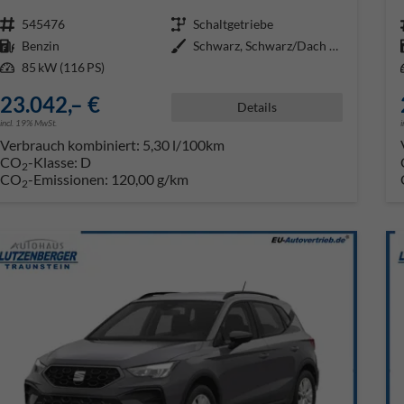
Fahrzeugnr.
545476
Getriebe
Schaltgetriebe
Kraftstoff
Benzin
Außenfarbe
Schwarz, Schwarz/Dach grau
Leistung
85 kW (116 PS)
23.042,– €
Details
incl. 19% MwSt.
Verbrauch kombiniert:
5,30 l/100km
CO
-Klasse:
D
2
CO
-Emissionen:
120,00 g/km
2