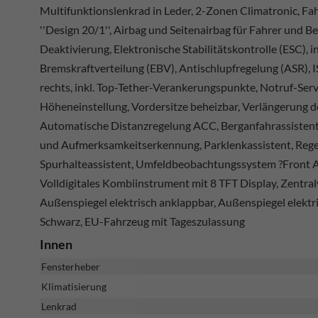
Multifunktionslenkrad in Leder, 2-Zonen Climatronic, Fah
''Design 20/1'', Airbag und Seitenairbag für Fahrer und B
Deaktivierung, Elektronische Stabilitätskontrolle (ESC), 
Bremskraftverteilung (EBV), Antischlupfregelung (ASR), I
rechts, inkl. Top-Tether-Verankerungspunkte, Notruf-Serv
Höheneinstellung, Vordersitze beheizbar, Verlängerung d
Automatische Distanzregelung ACC, Berganfahrassistent, 
und Aufmerksamkeitserkennung, Parklenkassistent, Rege
Spurhalteassistent, Umfeldbeobachtungssystem ?Front 
Volldigitales Kombiinstrument mit 8 TFT Display, Zentra
Außenspiegel elektrisch anklappbar, Außenspiegel elektri
Schwarz, EU-Fahrzeug mit Tageszulassung
Innen
Fensterheber
Klimatisierung
Lenkrad