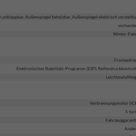
h anklappbar, Außenspiegel beheizbar, Außenspiegel elektrisch verstellb
vorhand
Winter-Pak
Frontantri
Elektronisches Stabilitäts-Programm (ESP), Reifendruckkontrol
Leichtmetallfel
Verbrennungsmotor (IC
5-tür
Fahrzeuggarant
Ande