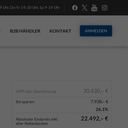
 Uhr, Do-Fr 14-20 Uhr, Sa 9-14 Uhr
B2B HÄNDLER
KONTAKT
ANMELDEN
30.430,– €
UVP inkl. Überführung
7.938,– €
Sie sparen:
26,1%
22.492,– €
Absoluter Endpreis inkl.
aller Nebenkosten