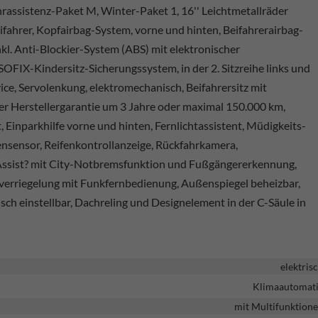
rassistenz-Paket M, Winter-Paket 1, 16'' Leichtmetallräder
eifahrer, Kopfairbag-System, vorne und hinten, Beifahrerairbag-
inkl. Anti-Blockier-System (ABS) mit elektronischer
SOFIX-Kindersitz-Sicherungssystem, in der 2. Sitzreihe links und
ice, Servolenkung, elektromechanisch, Beifahrersitz mit
er Herstellergarantie um 3 Jahre oder maximal 150.000 km,
Einparkhilfe vorne und hinten, Fernlichtassistent, Müdigkeits-
nsensor, Reifenkontrollanzeige, Rückfahrkamera,
Assist? mit City-Notbremsfunktion und Fußgängererkennung,
lverriegelung mit Funkfernbedienung, Außenspiegel beheizbar,
sch einstellbar, Dachreling und Designelement in der C-Säule in
elektris
Klimaautomat
mit Multifunktion