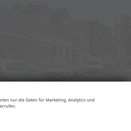
eiten nur die Daten für Marketing, Analytics und
Rufen Sie an
derrufen.