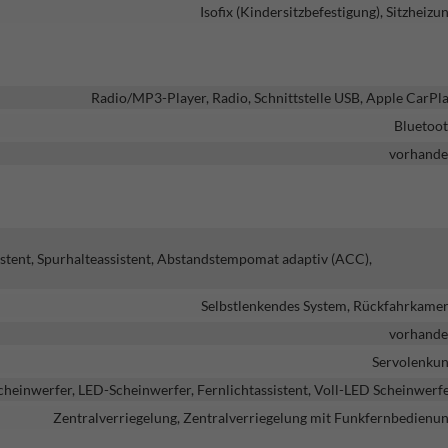
Isofix (Kindersitzbefestigung), Sitzheizu
Radio/MP3-Player, Radio, Schnittstelle USB, Apple CarPl
Bluetoo
vorhand
istent, Spurhalteassistent, Abstandstempomat adaptiv (ACC),
Selbstlenkendes System, Rückfahrkame
vorhand
Servolenku
heinwerfer, LED-Scheinwerfer, Fernlichtassistent, Voll-LED Scheinwerf
Zentralverriegelung, Zentralverriegelung mit Funkfernbedienu