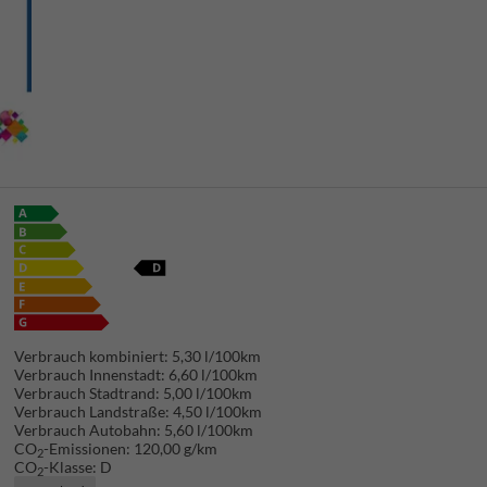
Verbrauch kombiniert:
5,30 l/100km
Verbrauch Innenstadt:
6,60 l/100km
Verbrauch Stadtrand:
5,00 l/100km
Verbrauch Landstraße:
4,50 l/100km
Verbrauch Autobahn:
5,60 l/100km
CO
-Emissionen:
120,00 g/km
2
CO
-Klasse:
D
2