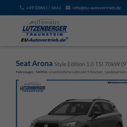
+49 (0)861 / 3661
info@eu-autovertrieb.de
Seat Arona
Style Edition 1.0 TSI 70kW (
Fahrzeugnr.
:
540926
, unverbindliche Lieferzeit:
9 Wochen
, Landesversion