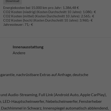
Download
Energiekosten bei 15.000 km pro Jahr:
1.386,48 €
CO2 Kosten (niedrig)
:
1.080,- €
(Kosten Durchschnitt 10 Jahre)
CO2 Kosten (mittel)
:
2.565,- €
(Kosten Durchschnitt 10 Jahre)
CO2 Kosten (hoch)
:
3.960,- €
(Kosten Durchschnitt 10 Jahre)
Jahressteuer:
71,- €
Innenausstattung
Andere
arantie, nachrüstbare Extras auf Anfrage, deutsche
e und Audio-Streaming, Full Link (Android Auto, Apple CarPlay),
le, LED-Hauptscheinwerfer, Nebelscheinwerfer, Fensterheber
, Dachhimmel in Schwarz, Innenspiegel automatisch abblendend,