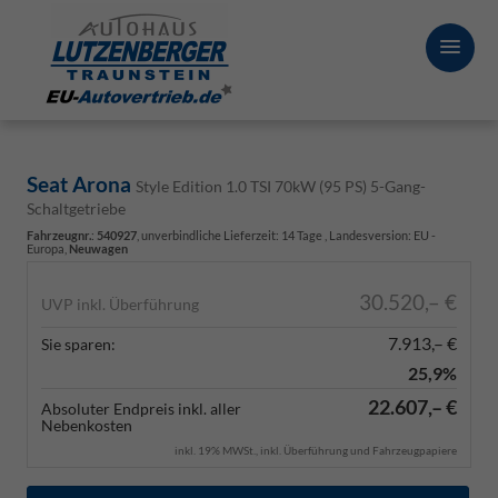
Seat Arona
Style Edition 1.0 TSI 70kW (95 PS) 5-Gang-
Schaltgetriebe
Fahrzeugnr.
:
540927
, unverbindliche Lieferzeit:
14 Tage
, Landesversion: EU -
Europa,
Neuwagen
30.520,– €
UVP inkl. Überführung
7.913,– €
Sie sparen:
25,9%
22.607,– €
Absoluter Endpreis inkl. aller
Nebenkosten
inkl. 19% MWSt., inkl. Überführung und Fahrzeugpapiere