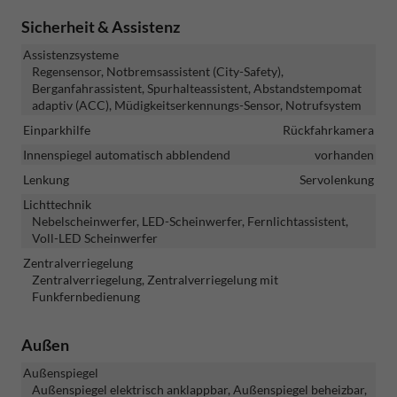
Sicherheit & Assistenz
Assistenzsysteme
Regensensor, Notbremsassistent (City-Safety),
Berganfahrassistent, Spurhalteassistent, Abstandstempomat
adaptiv (ACC), Müdigkeitserkennungs-Sensor, Notrufsystem
Einparkhilfe
Rückfahrkamera
Innenspiegel automatisch abblendend
vorhanden
Lenkung
Servolenkung
Lichttechnik
Nebelscheinwerfer, LED-Scheinwerfer, Fernlichtassistent,
Voll-LED Scheinwerfer
Zentralverriegelung
Zentralverriegelung, Zentralverriegelung mit
Funkfernbedienung
Außen
Außenspiegel
Außenspiegel elektrisch anklappbar, Außenspiegel beheizbar,