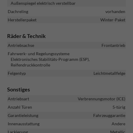
Außenspiegel elektrisch verstellbar
Dachreling
vorhanden
Herstellerpaket
Winter-Paket
Räder & Technik
Antriebsachse
Frontantrieb
Fahrwerk- und Regelungssysteme
Elektronisches Stabilitäts-Programm (ESP),
Reifendruckkontrolle
Felgentyp
Leichtmetallfelge
Sonstiges
Antriebsart
Verbrennungsmotor (ICE)
Anzahl Türen
5-türig
Garantieleistung
Fahrzeuggarantie
Innenausstattung
Andere
Lackierung
Metallic