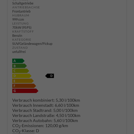
Schaltgetriebe
ANTRIEBSACHSE
Frontantrieb
HUBRAUM
999 ccm
LEISTUNG
70 kW (95 PS)
KRAFTSTOFF
Benzin
KATEGORIE
SUV/Geländewagen/Pickup
ZUSTAND
unfallfrei
Verbrauch kombiniert:
5,30 l/100km
Verbrauch Innenstadt:
6,60 l/100km
Verbrauch Stadtrand:
5,00 l/100km
Verbrauch Landstraße:
4,50 l/100km
Verbrauch Autobahn:
5,60 l/100km
CO
-Emissionen:
120,00 g/km
2
CO
-Klasse:
D
2