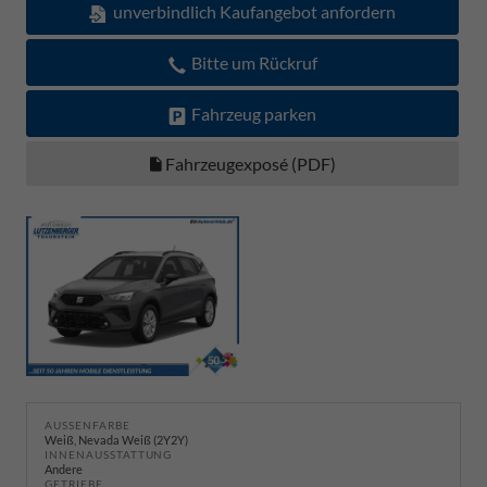
unverbindlich Kaufangebot anfordern
Bitte um Rückruf
Fahrzeug parken
Fahrzeugexposé (PDF)
AUSSENFARBE
Weiß, Nevada Weiß (2Y2Y)
INNENAUSSTATTUNG
Andere
GETRIEBE