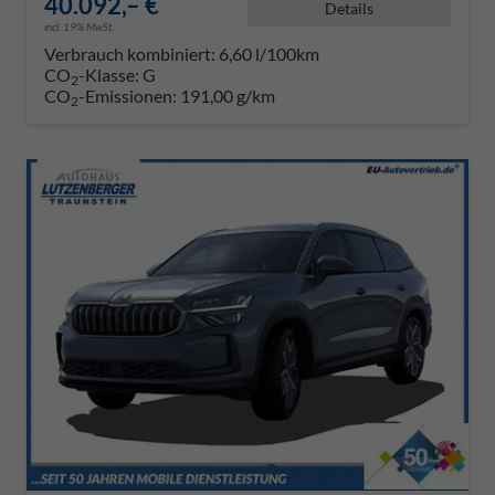
40.092,– €
Details
incl. 19% MwSt.
Verbrauch kombiniert:
6,60 l/100km
CO
-Klasse:
G
2
CO
-Emissionen:
191,00 g/km
2