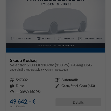
Skoda Kodiaq
Selection 2.0 TDI 110kW (150 PS) 7-Gang DSG
unverbindliche Lieferzeit:
6 Wochen
Neuwagen
Fahrzeugnr.
547002
Getriebe
Automatik
Kraftstoff
Diesel
Außenfarbe
Grau, Steel-Grau (M3)
Leistung
110 kW (150 PS)
49.642,– €
Details
incl. 19% MwSt.