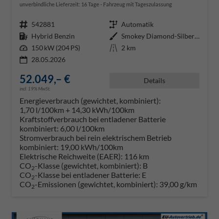
unverbindliche Lieferzeit:
16 Tage
Fahrzeug mit Tageszulassung
Fahrzeugnr.
542881
Getriebe
Automatik
Kraftstoff
Hybrid Benzin
Außenfarbe
Smokey Diamond-Silber Metallic
Leistung
150 kW (204 PS)
Kilometerstand
2 km
28.05.2026
52.049,– €
Details
incl. 19% MwSt.
Energieverbrauch (gewichtet, kombiniert):
1,70 l/100km + 14,30 kWh/100km
Kraftstoffverbrauch bei entladener Batterie
kombiniert:
6,00 l/100km
Stromverbrauch bei rein elektrischem Betrieb
kombiniert:
19,00 kWh/100km
Elektrische Reichweite (EAER):
116 km
CO
-Klasse (gewichtet, kombiniert):
B
2
CO
-Klasse bei entladener Batterie:
E
2
CO
-Emissionen (gewichtet, kombiniert):
39,00 g/km
2