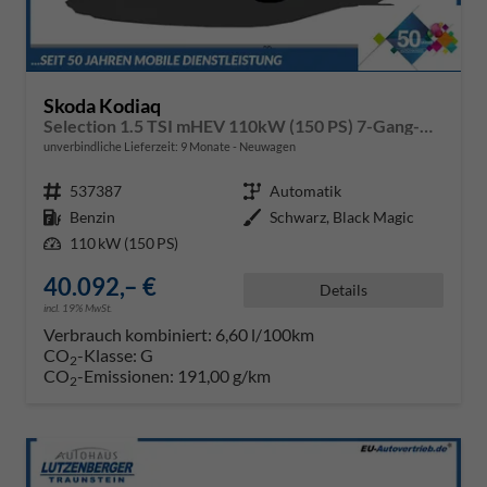
Skoda Kodiaq
Selection 1.5 TSI mHEV 110kW (150 PS) 7-Gang-DSG
unverbindliche Lieferzeit:
9 Monate
Neuwagen
Fahrzeugnr.
537387
Getriebe
Automatik
Kraftstoff
Benzin
Außenfarbe
Schwarz, Black Magic
Leistung
110 kW (150 PS)
40.092,– €
Details
incl. 19% MwSt.
Verbrauch kombiniert:
6,60 l/100km
CO
-Klasse:
G
2
CO
-Emissionen:
191,00 g/km
2