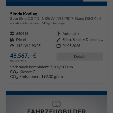
Skoda Kodiaq
Sportline 2.0 TDI 142kW (193 PS) 7-Gang DSG 4x4
unverbindliche Lieferzeit:
14 Tage
Neuwagen
Fahrzeugnr.
540418
Getriebe
Automatik
Kraftstoff
Diesel
Außenfarbe
Silber, Smokey Diamond-Silber Me
Leistung
142 kW (193 PS)
01.03.2026
48.567,– €
Details
incl. 19% MwSt.
Verbrauch kombiniert:
7,30 l/100km
CO
-Klasse:
G
2
CO
-Emissionen:
192,00 g/km
2