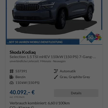
Skoda Kodiaq
Selection 1.5 TSI mHEV 110kW (150 PS) 7-Gang-DSG
unverbindliche Lieferzeit:
9 Monate
Neuwagen
Fahrzeugnr.
537391
Getriebe
Automatik
Kraftstoff
Benzin
Außenfarbe
Grau, Graphite Grey
Leistung
110 kW (150 PS)
40.092,– €
Details
incl. 19% MwSt.
Verbrauch kombiniert:
6,60 l/100km
CO
-Klasse:
G