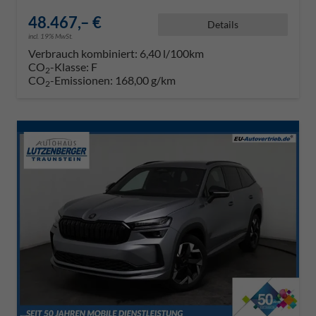
48.467,– €
Details
incl. 19% MwSt.
Verbrauch kombiniert:
6,40 l/100km
CO
-Klasse:
F
2
CO
-Emissionen:
168,00 g/km
2