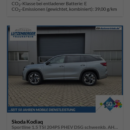
CO
-Klasse bei entladener Batterie:
E
2
CO
-Emissionen (gewichtet, kombiniert):
39,00 g/km
2
Skoda Kodiaq
Sportline 1.5 TSI 204PS PHEV DSG schwenkb. AHK elektr. PanoDach HUD Alcantara PDC v+h 360°Kamera CANTON Sound Klimaautomatik Sitzheizung Lenkradheizung Navi Apple CarPlay Android Auto 2xKeyless 19"LM vollelektr. Reichweite 116KM