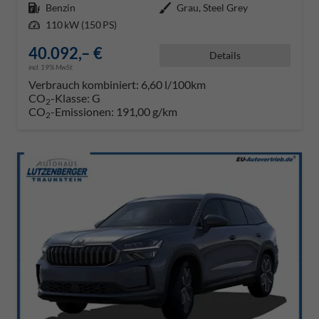
Kraftstoff
Benzin
Außenfarbe
Grau, Steel Grey
Leistung
110 kW (150 PS)
40.092,– €
Details
incl. 19% MwSt.
Verbrauch kombiniert:
6,60 l/100km
CO
-Klasse:
G
2
CO
-Emissionen:
191,00 g/km
2