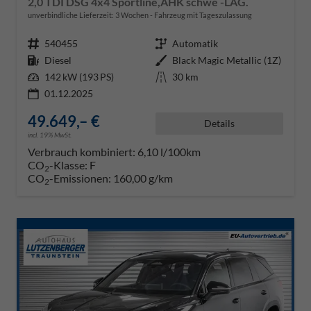
2,0 TDI DSG 4x4 Sportline,AHK schwe -LAG.
unverbindliche Lieferzeit:
3 Wochen
Fahrzeug mit Tageszulassung
Fahrzeugnr.
540455
Getriebe
Automatik
Kraftstoff
Diesel
Außenfarbe
Black Magic Metallic (1Z)
Leistung
142 kW (193 PS)
Kilometerstand
30 km
01.12.2025
49.649,– €
Details
incl. 19% MwSt.
Verbrauch kombiniert:
6,10 l/100km
CO
-Klasse:
F
2
CO
-Emissionen:
160,00 g/km
2