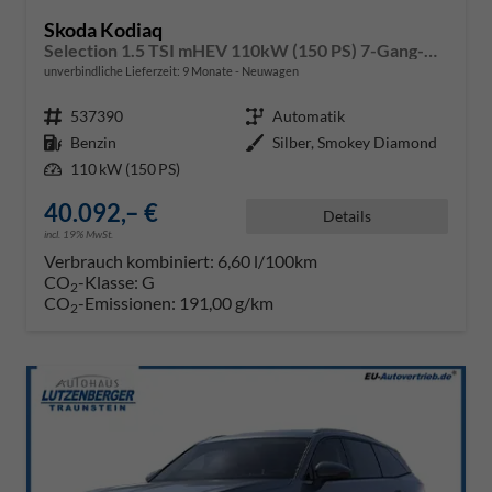
Skoda Kodiaq
Selection 1.5 TSI mHEV 110kW (150 PS) 7-Gang-DSG
unverbindliche Lieferzeit:
9 Monate
Neuwagen
Fahrzeugnr.
537390
Getriebe
Automatik
Kraftstoff
Benzin
Außenfarbe
Silber, Smokey Diamond
Leistung
110 kW (150 PS)
40.092,– €
Details
incl. 19% MwSt.
Verbrauch kombiniert:
6,60 l/100km
CO
-Klasse:
G
2
CO
-Emissionen:
191,00 g/km
2