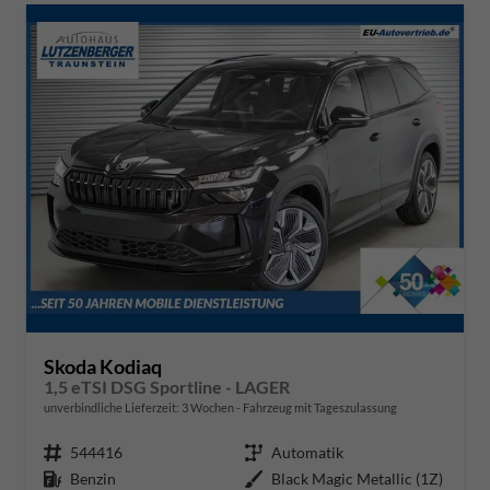
Skoda Kodiaq
1,5 eTSI DSG Sportline - LAGER
unverbindliche Lieferzeit:
3 Wochen
Fahrzeug mit Tageszulassung
Fahrzeugnr.
544416
Getriebe
Automatik
Kraftstoff
Benzin
Außenfarbe
Black Magic Metallic (1Z)