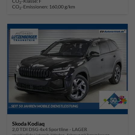
CO
-Klasse:
F
2
CO
-Emissionen:
160,00 g/km
2
Skoda Kodiaq
2,0 TDI DSG 4x4 Sportline - LAGER
unverbindliche Lieferzeit:
3 Wochen
Fahrzeug mit Tageszulassung