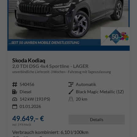
Skoda Kodiaq
2,0 TDI DSG 4x4 Sportline - LAGER
unverbindliche Lieferzeit:
3 Wochen
Fahrzeug mit Tageszulassung
Fahrzeugnr.
540456
Getriebe
Automatik
Kraftstoff
Diesel
Außenfarbe
Black Magic Metallic (1Z)
Leistung
142 kW (193 PS)
Kilometerstand
20 km
01.01.2026
49.649,– €
Details
incl. 19% MwSt.
Verbrauch kombiniert:
6,10 l/100km