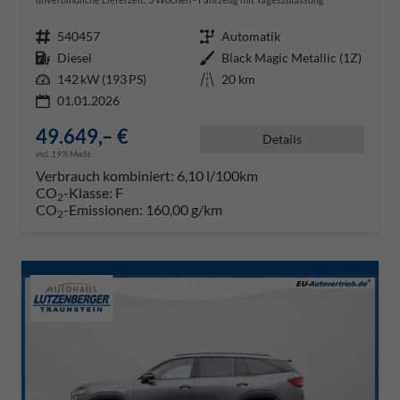
Fahrzeugnr.
540457
Getriebe
Automatik
Kraftstoff
Diesel
Außenfarbe
Black Magic Metallic (1Z)
Leistung
142 kW (193 PS)
Kilometerstand
20 km
01.01.2026
49.649,– €
Details
incl. 19% MwSt.
Verbrauch kombiniert:
6,10 l/100km
CO
-Klasse:
F
2
CO
-Emissionen:
160,00 g/km
2