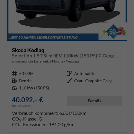
Skoda Kodiaq
Selection 1.5 TSI mHEV 110kW (150 PS) 7-Gang-DSG
unverbindliche Lieferzeit:
9 Monate
Neuwagen
Fahrzeugnr.
537385
Getriebe
Automatik
Kraftstoff
Benzin
Außenfarbe
Grau, Graphite Grey
Leistung
110 kW (150 PS)
40.092,– €
Details
incl. 19% MwSt.
Verbrauch kombiniert:
6,60 l/100km
CO
-Klasse:
G
2
CO
-Emissionen:
191,00 g/km
2