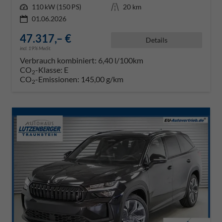
Leistung
110 kW (150 PS)
Kilometerstand
20 km
01.06.2026
47.317,– €
Details
incl. 19% MwSt.
Verbrauch kombiniert:
6,40 l/100km
CO
-Klasse:
E
2
CO
-Emissionen:
145,00 g/km
2