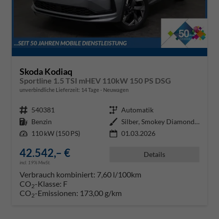
Skoda Kodiaq
Sportline 1.5 TSI mHEV 110kW 150 PS DSG
unverbindliche Lieferzeit:
14 Tage
Neuwagen
Fahrzeugnr.
540381
Getriebe
Automatik
Kraftstoff
Benzin
Außenfarbe
Silber, Smokey Diamond-Silber Me
Leistung
110 kW (150 PS)
01.03.2026
42.542,– €
Details
incl. 19% MwSt.
Verbrauch kombiniert:
7,60 l/100km
CO
-Klasse:
F
2
CO
-Emissionen:
173,00 g/km
2