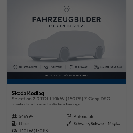
Skoda Kodiaq
Selection 2.0 TDI 110kW (150 PS) 7-Gang DSG
unverbindliche Lieferzeit:
6 Wochen
Neuwagen
Fahrzeugnr.
546999
Getriebe
Automatik
Kraftstoff
Diesel
Außenfarbe
Schwarz, Schwarz-Magic Perleffek
Leistung
110 kW (150 PS)