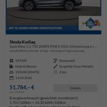
Skoda Kodiaq
Sportline 1.5 TSI 204PS PHEV DSG Sitzheizung v+h Frontscheibe beheizb. 20"LM schwenkb. AHK elektr. PanoDach Alcantara PDC Rückf.Kamera Klimaautomatik Lenkradheizung Navi Apple CarPlay Android Auto 2xKeyless vollelektr. Reichweite 116KM
unverbindliche Lieferzeit:
16 Tage
Fahrzeug mit Tageszulassung
Fahrzeugnr.
547449
Getriebe
Automatik
Kraftstoff
Hybrid Benzin
Außenfarbe
Graphite-Grau Metallic
Leistung
150 kW (204 PS)
Kilometerstand
2 km
11.03.2026
51.784,– €
Details
incl. 19% MwSt.
Energieverbrauch (gewichtet, kombiniert):
1,70 l/100km + 14,30 kWh/100km
Kraftstoffverbrauch bei entladener Batterie