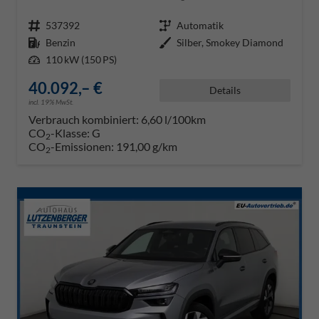
Fahrzeugnr.
537392
Getriebe
Automatik
Kraftstoff
Benzin
Außenfarbe
Silber, Smokey Diamond
Leistung
110 kW (150 PS)
40.092,– €
Details
incl. 19% MwSt.
Verbrauch kombiniert:
6,60 l/100km
CO
-Klasse:
G
2
CO
-Emissionen:
191,00 g/km
2