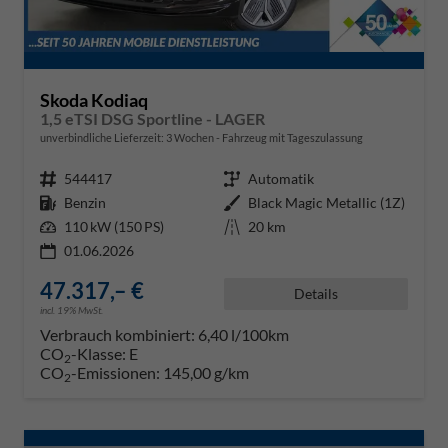
Skoda Kodiaq
1,5 eTSI DSG Sportline - LAGER
unverbindliche Lieferzeit:
3 Wochen
Fahrzeug mit Tageszulassung
Fahrzeugnr.
544417
Getriebe
Automatik
Kraftstoff
Benzin
Außenfarbe
Black Magic Metallic (1Z)
Leistung
110 kW (150 PS)
Kilometerstand
20 km
01.06.2026
47.317,– €
Details
incl. 19% MwSt.
Verbrauch kombiniert:
6,40 l/100km
CO
-Klasse:
E
2
CO
-Emissionen:
145,00 g/km
2