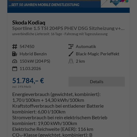
Skoda Kodiaq
Sportline 1.5 TSI 204PS PHEV DSG Sitzheizung v+h Frontscheibe beheizb. 20"LM schwenkb. AHK elektr. PanoDach Alcantara PDC Rückf.Kamera Klimaautomatik Lenkradheizung Navi Apple CarPlay Android Auto 2xKeyless vollelektr. Reichweite 116KM
unverbindliche Lieferzeit:
16 Tage
Fahrzeug mit Tageszulassung
Fahrzeugnr.
547450
Getriebe
Automatik
Kraftstoff
Hybrid Benzin
Außenfarbe
Black-Magic Perleffekt
Leistung
150 kW (204 PS)
Kilometerstand
2 km
11.03.2026
51.784,– €
Details
incl. 19% MwSt.
Energieverbrauch (gewichtet, kombiniert):
1,70 l/100km + 14,30 kWh/100km
Kraftstoffverbrauch bei entladener Batterie
kombiniert:
6,00 l/100km
Stromverbrauch bei rein elektrischem Betrieb
kombiniert:
19,00 kWh/100km
Elektrische Reichweite (EAER):
116 km
CO
-Klasse (gewichtet, kombiniert):
B
2