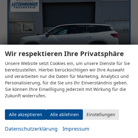
Wir respektieren Ihre Privatsphäre
Unsere Website setzt Cookies ein, um unsere Dienste für Sie
bereitzustellen. Hierbei berücksichtigen wir Ihre Auswahl
und verarbeiten nur die Daten für Marketing, Analytics und
Personalisierung, für die Sie uns Ihr Einverständnis geben.
Sie können Ihre Einwilligung jederzeit mit Wirkung für die
Zukunft widerrufen.
Skoda Kodiaq
Sportline 1.5 TSI 204PS PHEV DSG schwenkb. AHK elektr. PanoDach HUD Alcantara PDC v+h 360°Kamera CANTON Sound Klimaautomatik Sitzheizung Lenkradheizung Navi Apple CarPlay Android Auto 2xKeyless 19"LM vollelektr. Reichweite 116KM
unverbindliche Lieferzeit:
16 Tage
Fahrzeug mit Tageszulassung
Alle akzeptieren
Alle ablehnen
Einstellungen
Fahrzeugnr.
542882
Getriebe
Automatik
Datenschutzerklärung
Impressum
Kraftstoff
Hybrid Benzin
Außenfarbe
Moon-Weiß Perleffekt
Leistung
150 kW (204 PS)
Kilometerstand
2 km