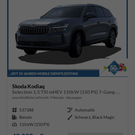
Skoda Kodiaq
Selection 1.5 TSI mHEV 110kW (150 PS) 7-Gang-DSG
unverbindliche Lieferzeit:
9 Monate
Neuwagen
Fahrzeugnr.
537388
Getriebe
Automatik
Kraftstoff
Benzin
Außenfarbe
Schwarz, Black Magic
Leistung
110 kW (150 PS)