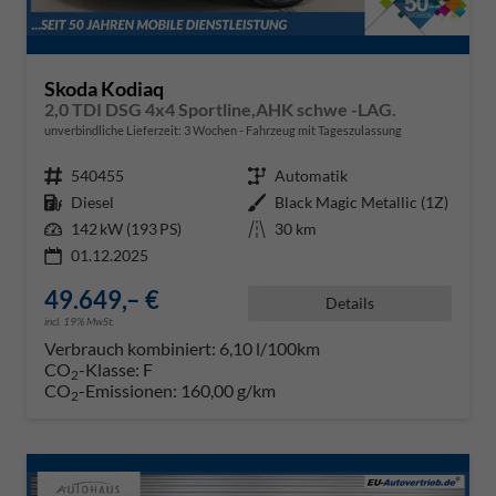
Skoda Kodiaq
2,0 TDI DSG 4x4 Sportline,AHK schwe -LAG.
unverbindliche Lieferzeit:
3 Wochen
Fahrzeug mit Tageszulassung
Fahrzeugnr.
540455
Getriebe
Automatik
Kraftstoff
Diesel
Außenfarbe
Black Magic Metallic (1Z)
Leistung
142 kW (193 PS)
Kilometerstand
30 km
01.12.2025
49.649,– €
Details
incl. 19% MwSt.
Verbrauch kombiniert:
6,10 l/100km
CO
-Klasse:
F
2
CO
-Emissionen:
160,00 g/km
2