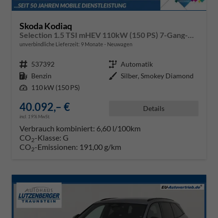
Skoda Kodiaq
Selection 1.5 TSI mHEV 110kW (150 PS) 7-Gang-DSG
unverbindliche Lieferzeit:
9 Monate
Neuwagen
Fahrzeugnr.
537392
Getriebe
Automatik
Kraftstoff
Benzin
Außenfarbe
Silber, Smokey Diamond
Leistung
110 kW (150 PS)
40.092,– €
Details
incl. 19% MwSt.
Verbrauch kombiniert:
6,60 l/100km
CO
-Klasse:
G
2
CO
-Emissionen:
191,00 g/km
2