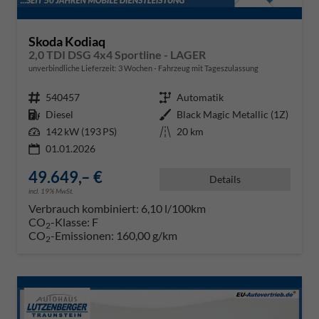
Skoda Kodiaq
2,0 TDI DSG 4x4 Sportline - LAGER
unverbindliche Lieferzeit:
3 Wochen
Fahrzeug mit Tageszulassung
Fahrzeugnr.
540457
Getriebe
Automatik
Kraftstoff
Diesel
Außenfarbe
Black Magic Metallic (1Z)
Leistung
142 kW (193 PS)
Kilometerstand
20 km
01.01.2026
49.649,– €
Details
incl. 19% MwSt.
Verbrauch kombiniert:
6,10 l/100km
CO
-Klasse:
F
2
CO
-Emissionen:
160,00 g/km
2