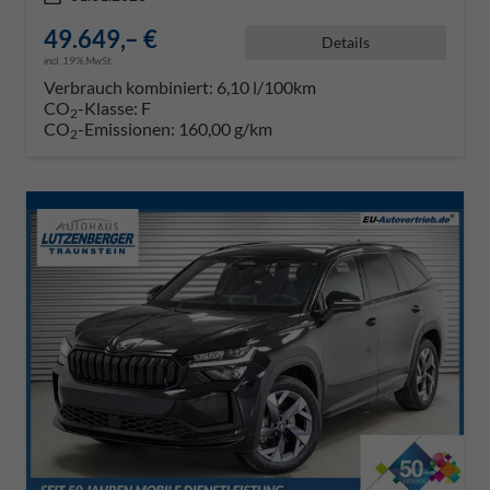
49.649,– €
Details
incl. 19% MwSt.
Verbrauch kombiniert:
6,10 l/100km
CO
-Klasse:
F
2
CO
-Emissionen:
160,00 g/km
2