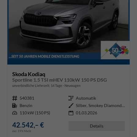
Skoda Kodiaq
Sportline 1.5 TSI mHEV 110kW 150 PS DSG
unverbindliche Lieferzeit:
14 Tage
Neuwagen
Fahrzeugnr.
540381
Getriebe
Automatik
Kraftstoff
Benzin
Außenfarbe
Silber, Smokey Diamond-Silber Me
Leistung
110 kW (150 PS)
01.03.2026
42.542,– €
Details
incl. 19% MwSt.