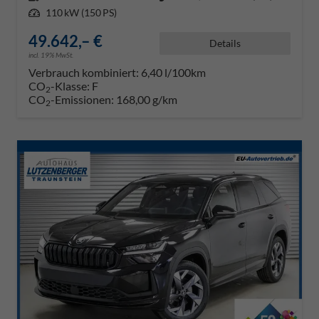
Leistung
110 kW (150 PS)
49.642,– €
Details
incl. 19% MwSt.
Verbrauch kombiniert:
6,40 l/100km
CO
-Klasse:
F
2
CO
-Emissionen:
168,00 g/km
2