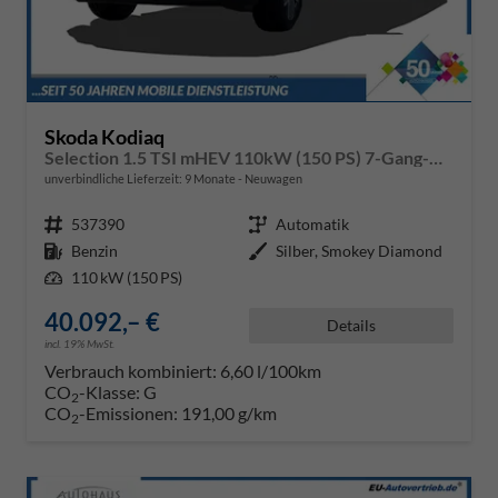
Skoda Kodiaq
Selection 1.5 TSI mHEV 110kW (150 PS) 7-Gang-DSG
unverbindliche Lieferzeit:
9 Monate
Neuwagen
Fahrzeugnr.
537390
Getriebe
Automatik
Kraftstoff
Benzin
Außenfarbe
Silber, Smokey Diamond
Leistung
110 kW (150 PS)
40.092,– €
Details
incl. 19% MwSt.
Verbrauch kombiniert:
6,60 l/100km
CO
-Klasse:
G
2
CO
-Emissionen:
191,00 g/km
2