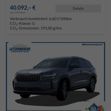
40.092,– €
Details
incl. 19% MwSt.
Verbrauch kombiniert:
6,60 l/100km
CO
-Klasse:
G
2
CO
-Emissionen:
191,00 g/km
2