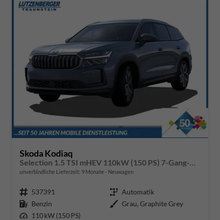
Skoda Kodiaq
Selection 1.5 TSI mHEV 110kW (150 PS) 7-Gang-DSG
unverbindliche Lieferzeit:
9 Monate
Neuwagen
Fahrzeugnr.
537391
Getriebe
Automatik
Kraftstoff
Benzin
Außenfarbe
Grau, Graphite Grey
Leistung
110 kW (150 PS)