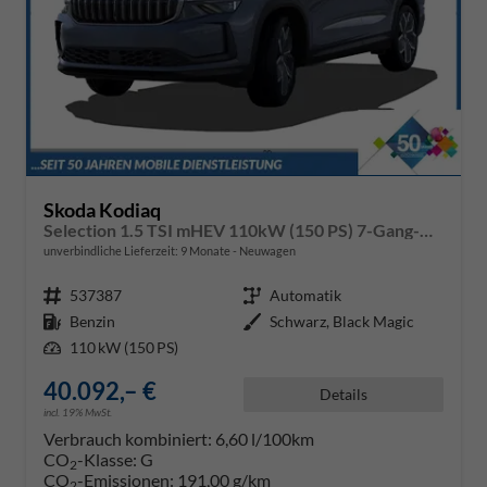
Skoda Kodiaq
Selection 1.5 TSI mHEV 110kW (150 PS) 7-Gang-DSG
unverbindliche Lieferzeit:
9 Monate
Neuwagen
Fahrzeugnr.
537387
Getriebe
Automatik
Kraftstoff
Benzin
Außenfarbe
Schwarz, Black Magic
Leistung
110 kW (150 PS)
40.092,– €
Details
incl. 19% MwSt.
Verbrauch kombiniert:
6,60 l/100km
CO
-Klasse:
G
2
CO
-Emissionen:
191,00 g/km
2