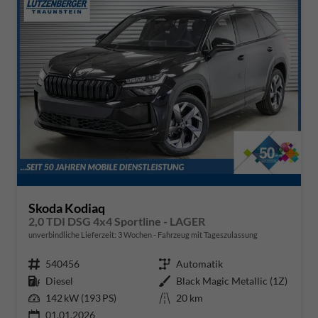
Skoda Kodiaq
2,0 TDI DSG 4x4 Sportline - LAGER
unverbindliche Lieferzeit:
3 Wochen
Fahrzeug mit Tageszulassung
Fahrzeugnr.
540456
Getriebe
Automatik
Kraftstoff
Diesel
Außenfarbe
Black Magic Metallic (1Z)
Leistung
142 kW (193 PS)
Kilometerstand
20 km
01.01.2026