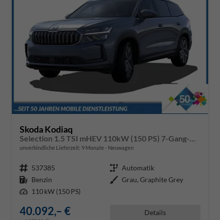
Skoda Kodiaq
Selection 1.5 TSI mHEV 110kW (150 PS) 7-Gang-DSG
unverbindliche Lieferzeit:
9 Monate
Neuwagen
Fahrzeugnr.
537385
Getriebe
Automatik
Kraftstoff
Benzin
Außenfarbe
Grau, Graphite Grey
Leistung
110 kW (150 PS)
40.092,– €
Details