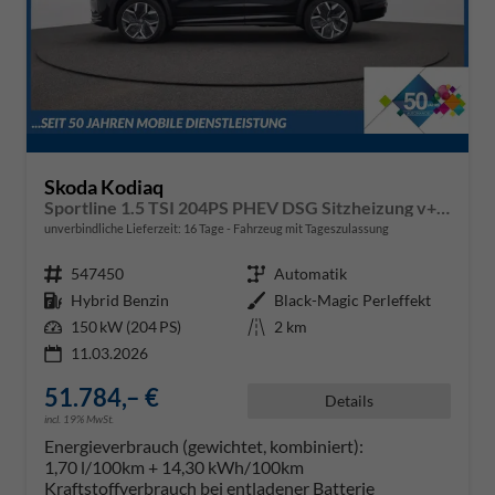
Skoda Kodiaq
Sportline 1.5 TSI 204PS PHEV DSG Sitzheizung v+h Frontscheibe beheizb. 20"LM schwenkb. AHK elektr. PanoDach Alcantara PDC Rückf.Kamera Klimaautomatik Lenkradheizung Navi Apple CarPlay Android Auto 2xKeyless vollelektr. Reichweite 116KM
unverbindliche Lieferzeit:
16 Tage
Fahrzeug mit Tageszulassung
Fahrzeugnr.
547450
Getriebe
Automatik
Kraftstoff
Hybrid Benzin
Außenfarbe
Black-Magic Perleffekt
Leistung
150 kW (204 PS)
Kilometerstand
2 km
11.03.2026
51.784,– €
Details
incl. 19% MwSt.
Energieverbrauch (gewichtet, kombiniert):
1,70 l/100km + 14,30 kWh/100km
Kraftstoffverbrauch bei entladener Batterie