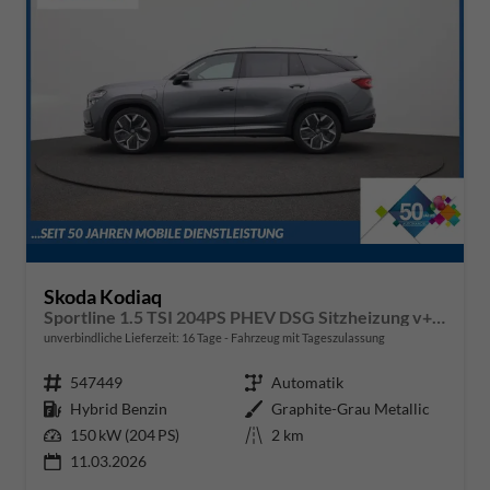
Skoda Kodiaq
Sportline 1.5 TSI 204PS PHEV DSG Sitzheizung v+h Frontscheibe beheizb. 20"LM schwenkb. AHK elektr. PanoDach Alcantara PDC Rückf.Kamera Klimaautomatik Lenkradheizung Navi Apple CarPlay Android Auto 2xKeyless vollelektr. Reichweite 116KM
unverbindliche Lieferzeit:
16 Tage
Fahrzeug mit Tageszulassung
Fahrzeugnr.
547449
Getriebe
Automatik
Kraftstoff
Hybrid Benzin
Außenfarbe
Graphite-Grau Metallic
Leistung
150 kW (204 PS)
Kilometerstand
2 km
11.03.2026