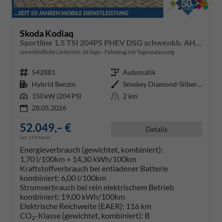
Skoda Kodiaq
Sportline 1.5 TSI 204PS PHEV DSG schwenkb. AHK elektr. PanoDach HUD Alcantara PDC v+h 360°Kamera CANTON Sound Klimaautomatik Sitzheizung Lenkradheizung Navi Apple CarPlay Android Auto 2xKeyless 19"LM vollelektr. Reichweite 116KM
unverbindliche Lieferzeit:
16 Tage
Fahrzeug mit Tageszulassung
Fahrzeugnr.
542881
Getriebe
Automatik
Kraftstoff
Hybrid Benzin
Außenfarbe
Smokey Diamond-Silber Metallic
Leistung
150 kW (204 PS)
Kilometerstand
2 km
28.05.2026
52.049,– €
Details
incl. 19% MwSt.
Energieverbrauch (gewichtet, kombiniert):
1,70 l/100km + 14,30 kWh/100km
Kraftstoffverbrauch bei entladener Batterie
kombiniert:
6,00 l/100km
Stromverbrauch bei rein elektrischem Betrieb
kombiniert:
19,00 kWh/100km
Elektrische Reichweite (EAER):
116 km
CO
-Klasse (gewichtet, kombiniert):
B
2