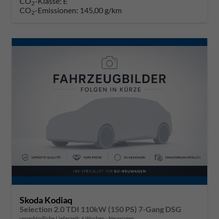
CO
-Klasse:
E
2
CO
-Emissionen:
145,00 g/km
2
Skoda Kodiaq
Selection 2.0 TDI 110kW (150 PS) 7-Gang DSG
unverbindliche Lieferzeit:
6 Wochen
Neuwagen