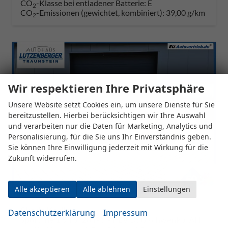
CO
-Klasse bei entladener Batterie:
E
2
CO
-Emissionen (gewichtet, kombiniert):
39,00 g/km
2
Wir respektieren Ihre Privatsphäre
Unsere Website setzt Cookies ein, um unsere Dienste für Sie
bereitzustellen. Hierbei berücksichtigen wir Ihre Auswahl
und verarbeiten nur die Daten für Marketing, Analytics und
Personalisierung, für die Sie uns Ihr Einverständnis geben.
Sie können Ihre Einwilligung jederzeit mit Wirkung für die
Zukunft widerrufen.
Alle akzeptieren
Alle ablehnen
Einstellungen
Skoda Kodiaq
Datenschutzerklärung
Impressum
Sportline 1.5 TSI 204PS PHEV DSG schwenkb. AHK elektr. PanoDach HUD Alcantara PDC v+h 360°Kamera CANTON Sound Klimaautomatik Sitzheizung Lenkradheizung Navi Apple CarPlay Android Auto 2xKeyless 19"LM vollelektr. Reichweite 116KM