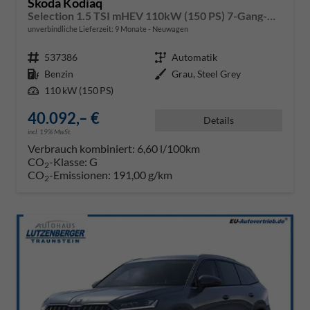
Skoda Kodiaq
Selection 1.5 TSI mHEV 110kW (150 PS) 7-Gang-DSG
unverbindliche Lieferzeit:
9 Monate
Neuwagen
Fahrzeugnr.
537386
Getriebe
Automatik
Kraftstoff
Benzin
Außenfarbe
Grau, Steel Grey
Leistung
110 kW (150 PS)
40.092,– €
Details
incl. 19% MwSt.
Verbrauch kombiniert:
6,60 l/100km
CO
-Klasse:
G
2
CO
-Emissionen:
191,00 g/km
2