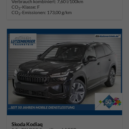
Verbrauch kombiniert:
7,60 l/100km
CO
-Klasse:
F
2
CO
-Emissionen:
173,00 g/km
2
Skoda Kodiaq