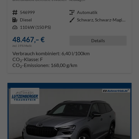
Fahrzeugnr.
546999
Getriebe
Automatik
Kraftstoff
Diesel
Außenfarbe
Schwarz, Schwarz-Magic Perleffek
Leistung
110 kW (150 PS)
48.467,– €
Details
incl. 19% MwSt.
Verbrauch kombiniert:
6,40 l/100km
CO
-Klasse:
F
2
CO
-Emissionen:
168,00 g/km
2