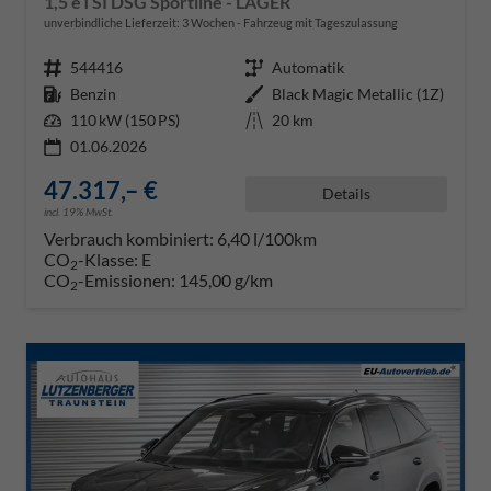
1,5 eTSI DSG Sportline - LAGER
unverbindliche Lieferzeit:
3 Wochen
Fahrzeug mit Tageszulassung
Fahrzeugnr.
544416
Getriebe
Automatik
Kraftstoff
Benzin
Außenfarbe
Black Magic Metallic (1Z)
Leistung
110 kW (150 PS)
Kilometerstand
20 km
01.06.2026
47.317,– €
Details
incl. 19% MwSt.
Verbrauch kombiniert:
6,40 l/100km
CO
-Klasse:
E
2
CO
-Emissionen:
145,00 g/km
2