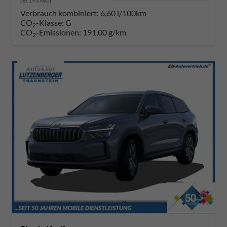
incl. 19% MwSt.
Verbrauch kombiniert:
6,60 l/100km
CO
-Klasse:
G
2
CO
-Emissionen:
191,00 g/km
2