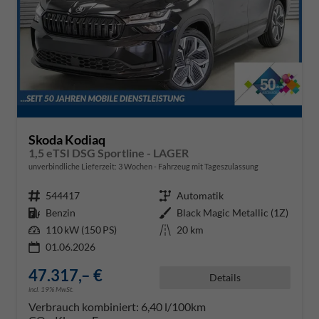
Skoda Kodiaq
1,5 eTSI DSG Sportline - LAGER
unverbindliche Lieferzeit:
3 Wochen
Fahrzeug mit Tageszulassung
Fahrzeugnr.
544417
Getriebe
Automatik
Kraftstoff
Benzin
Außenfarbe
Black Magic Metallic (1Z)
Leistung
110 kW (150 PS)
Kilometerstand
20 km
01.06.2026
47.317,– €
Details
incl. 19% MwSt.
Verbrauch kombiniert:
6,40 l/100km