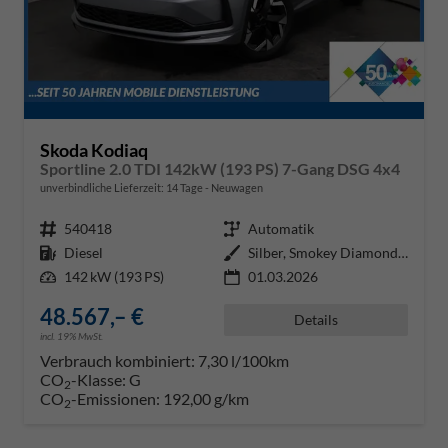
Skoda Kodiaq
Sportline 2.0 TDI 142kW (193 PS) 7-Gang DSG 4x4
unverbindliche Lieferzeit:
14 Tage
Neuwagen
Fahrzeugnr.
540418
Getriebe
Automatik
Kraftstoff
Diesel
Außenfarbe
Silber, Smokey Diamond-Silber Me
Leistung
142 kW (193 PS)
01.03.2026
48.567,– €
Details
incl. 19% MwSt.
Verbrauch kombiniert:
7,30 l/100km
CO
-Klasse:
G
2
CO
-Emissionen:
192,00 g/km
2