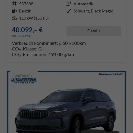
Fahrzeugnr.
537388
Getriebe
Automatik
Kraftstoff
Benzin
Außenfarbe
Schwarz, Black Magic
Leistung
110 kW (150 PS)
40.092,– €
Details
incl. 19% MwSt.
Verbrauch kombiniert:
6,60 l/100km
CO
-Klasse:
G
2
CO
-Emissionen:
191,00 g/km
2