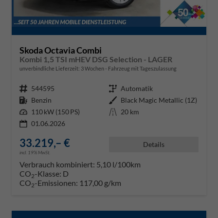
Skoda Octavia Combi
Kombi 1,5 TSI mHEV DSG Selection - LAGER
unverbindliche Lieferzeit:
3 Wochen
Fahrzeug mit Tageszulassung
Fahrzeugnr.
544595
Getriebe
Automatik
Kraftstoff
Benzin
Außenfarbe
Black Magic Metallic (1Z)
Leistung
110 kW (150 PS)
Kilometerstand
20 km
01.06.2026
33.219,– €
Details
incl. 19% MwSt.
Verbrauch kombiniert:
5,10 l/100km
CO
-Klasse:
D
2
CO
-Emissionen:
117,00 g/km
2