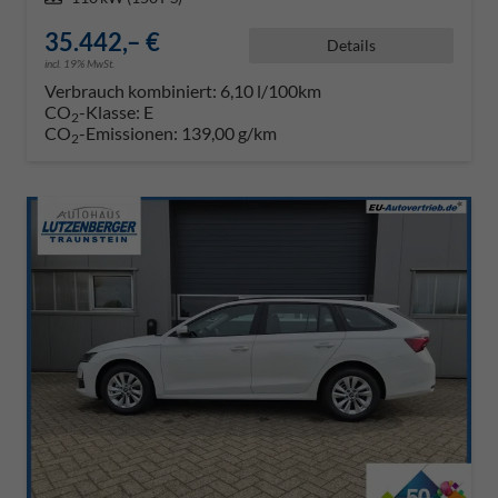
35.442,– €
Details
incl. 19% MwSt.
Verbrauch kombiniert:
6,10 l/100km
CO
-Klasse:
E
2
CO
-Emissionen:
139,00 g/km
2