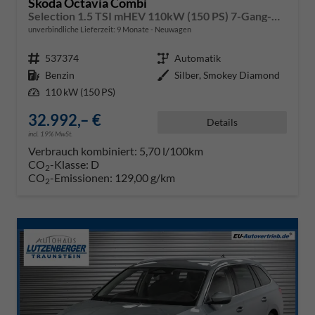
Skoda Octavia Combi
Selection 1.5 TSI mHEV 110kW (150 PS) 7-Gang-DSG
unverbindliche Lieferzeit:
9 Monate
Neuwagen
Fahrzeugnr.
537374
Getriebe
Automatik
Kraftstoff
Benzin
Außenfarbe
Silber, Smokey Diamond
Leistung
110 kW (150 PS)
32.992,– €
Details
incl. 19% MwSt.
Verbrauch kombiniert:
5,70 l/100km
CO
-Klasse:
D
2
CO
-Emissionen:
129,00 g/km
2