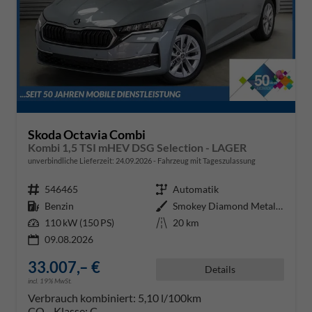
Skoda Octavia Combi
Kombi 1,5 TSI mHEV DSG Selection - LAGER
unverbindliche Lieferzeit:
24.09.2026
Fahrzeug mit Tageszulassung
Fahrzeugnr.
546465
Getriebe
Automatik
Kraftstoff
Benzin
Außenfarbe
Smokey Diamond Metallic ()
Leistung
110 kW (150 PS)
Kilometerstand
20 km
09.08.2026
33.007,– €
Details
incl. 19% MwSt.
Verbrauch kombiniert:
5,10 l/100km
CO
-Klasse:
C