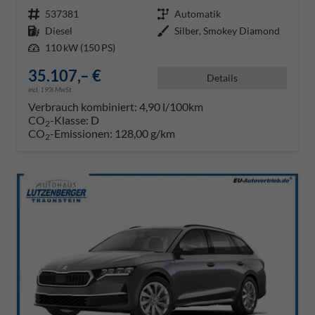
Fahrzeugnr.
537381
Getriebe
Automatik
Kraftstoff
Diesel
Außenfarbe
Silber, Smokey Diamond
Leistung
110 kW (150 PS)
35.107,– €
Details
incl. 19% MwSt.
Verbrauch kombiniert:
4,90 l/100km
CO
-Klasse:
D
2
CO
-Emissionen:
128,00 g/km
2