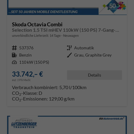
Skoda Octavia Combi
Selection 1.5 TSI mHEV 110kW (150 PS) 7-Gang-DSG
unverbindliche Lieferzeit:
14 Tage
Neuwagen
Fahrzeugnr.
537376
Getriebe
Automatik
Kraftstoff
Benzin
Außenfarbe
Grau, Graphite Grey
Leistung
110 kW (150 PS)
33.742,– €
Details
incl. 19% MwSt.
Verbrauch kombiniert:
5,70 l/100km
CO
-Klasse:
D
2
CO
-Emissionen:
129,00 g/km
2