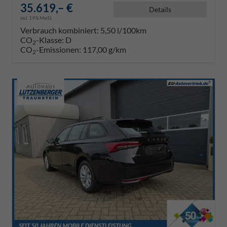
35.619,– €
Details
incl. 19% MwSt.
Verbrauch kombiniert:
5,50 l/100km
CO
-Klasse:
D
2
CO
-Emissionen:
117,00 g/km
2