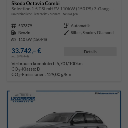
Skoda Octavia Combi
Selection 1.5 TSI mHEV 110kW (150 PS) 7-Gang-DSG
unverbindliche Lieferzeit:
9 Monate
Neuwagen
Fahrzeugnr.
537379
Getriebe
Automatik
Kraftstoff
Benzin
Außenfarbe
Silber, Smokey Diamond
Leistung
110 kW (150 PS)
33.742,– €
Details
incl. 19% MwSt.
Verbrauch kombiniert:
5,70 l/100km
CO
-Klasse:
D
2
CO
-Emissionen:
129,00 g/km
2