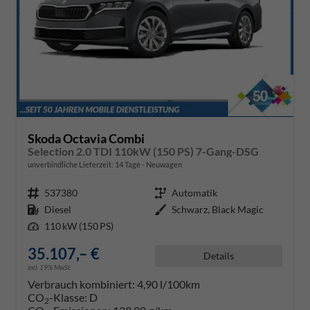
Skoda Octavia Combi
Selection 2.0 TDI 110kW (150 PS) 7-Gang-DSG
unverbindliche Lieferzeit:
14 Tage
Neuwagen
Fahrzeugnr.
537380
Getriebe
Automatik
Kraftstoff
Diesel
Außenfarbe
Schwarz, Black Magic
Leistung
110 kW (150 PS)
35.107,– €
Details
incl. 19% MwSt.
Verbrauch kombiniert:
4,90 l/100km
CO
-Klasse:
D
2