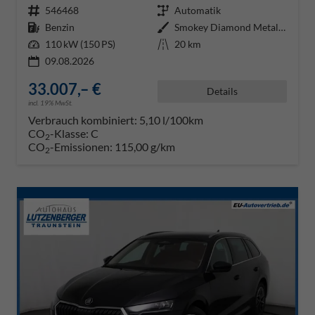
Fahrzeugnr.
546468
Getriebe
Automatik
Kraftstoff
Benzin
Außenfarbe
Smokey Diamond Metallic ()
Leistung
110 kW (150 PS)
Kilometerstand
20 km
09.08.2026
33.007,– €
Details
incl. 19% MwSt.
Verbrauch kombiniert:
5,10 l/100km
CO
-Klasse:
C
2
CO
-Emissionen:
115,00 g/km
2