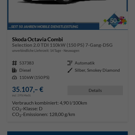
Skoda Octavia Combi
Selection 2.0 TDI 110kW (150 PS) 7-Gang-DSG
unverbindliche Lieferzeit:
14 Tage
Neuwagen
Fahrzeugnr.
537383
Getriebe
Automatik
Kraftstoff
Diesel
Außenfarbe
Silber, Smokey Diamond
Leistung
110 kW (150 PS)
35.107,– €
Details
incl. 19% MwSt.
Verbrauch kombiniert:
4,90 l/100km
CO
-Klasse:
D
2
CO
-Emissionen:
128,00 g/km
2