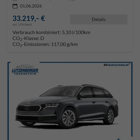
01.06.2026
33.219,– €
Details
incl. 19% MwSt.
Verbrauch kombiniert:
5,10 l/100km
CO
-Klasse:
D
2
CO
-Emissionen:
117,00 g/km
2