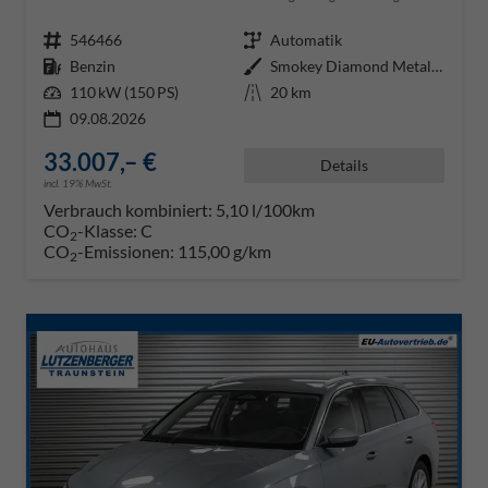
Fahrzeugnr.
546466
Getriebe
Automatik
Kraftstoff
Benzin
Außenfarbe
Smokey Diamond Metallic ()
Leistung
110 kW (150 PS)
Kilometerstand
20 km
09.08.2026
33.007,– €
Details
incl. 19% MwSt.
Verbrauch kombiniert:
5,10 l/100km
CO
-Klasse:
C
2
CO
-Emissionen:
115,00 g/km
2