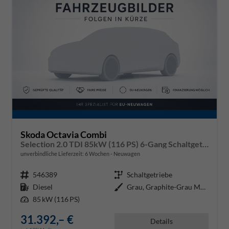
Skoda Octavia Combi
Selection 2.0 TDI 85kW (116 PS) 6-Gang Schaltgetriebe
unverbindliche Lieferzeit:
6 Wochen
Neuwagen
Fahrzeugnr.
546389
Getriebe
Schaltgetriebe
Kraftstoff
Diesel
Außenfarbe
Grau, Graphite-Grau Metallic (5X
Leistung
85 kW (116 PS)
31.392,– €
Details