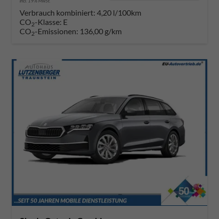
incl. 19% MwSt.
Verbrauch kombiniert:
4,20 l/100km
CO
-Klasse:
E
2
CO
-Emissionen:
136,00 g/km
2