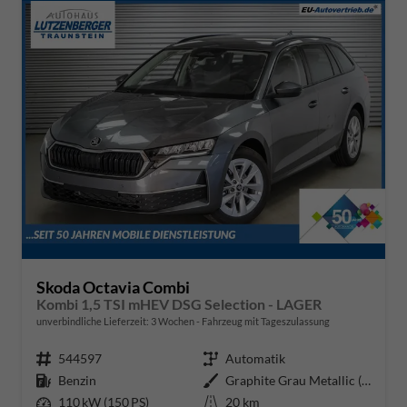
Skoda Octavia Combi
Kombi 1,5 TSI mHEV DSG Selection - LAGER
unverbindliche Lieferzeit:
3 Wochen
Fahrzeug mit Tageszulassung
Fahrzeugnr.
544597
Getriebe
Automatik
Kraftstoff
Benzin
Außenfarbe
Graphite Grau Metallic (5X)
Leistung
110 kW (150 PS)
Kilometerstand
20 km