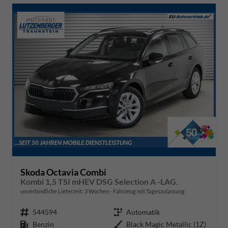
Skoda Octavia Combi
Kombi 1,5 TSI mHEV DSG Selection A -LAG.
unverbindliche Lieferzeit:
3 Wochen
Fahrzeug mit Tageszulassung
Fahrzeugnr.
544594
Getriebe
Automatik
Kraftstoff
Benzin
Außenfarbe
Black Magic Metallic (1Z)