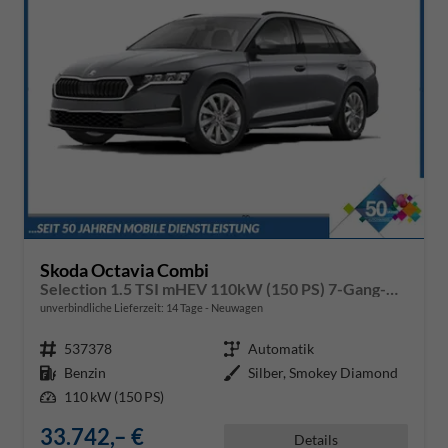
Skoda Octavia Combi
Selection 1.5 TSI mHEV 110kW (150 PS) 7-Gang-DSG
unverbindliche Lieferzeit:
14 Tage
Neuwagen
Fahrzeugnr.
537378
Getriebe
Automatik
Kraftstoff
Benzin
Außenfarbe
Silber, Smokey Diamond
Leistung
110 kW (150 PS)
33.742,– €
Details