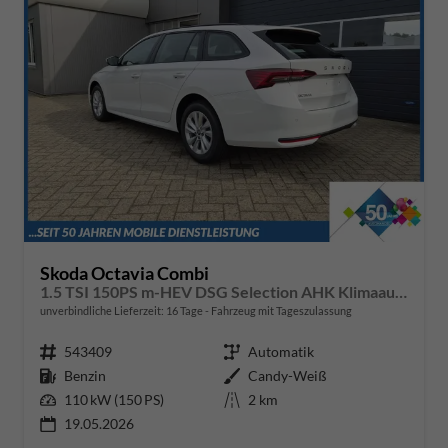
Skoda Octavia Combi
1.5 TSI 150PS m-HEV DSG Selection AHK Klimaautomatik ACC PDC v+h Rückf.Kamera Sitzheizung TWA Apple CarPlay Android Auto 16"LM
unverbindliche Lieferzeit:
16 Tage
Fahrzeug mit Tageszulassung
Fahrzeugnr.
543409
Getriebe
Automatik
Kraftstoff
Benzin
Außenfarbe
Candy-Weiß
Leistung
110 kW (150 PS)
Kilometerstand
2 km
19.05.2026