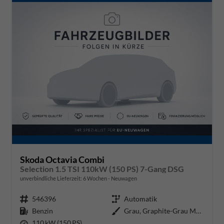
Skoda Octavia Combi
Selection 1.5 TSI 110kW (150 PS) 7-Gang DSG
unverbindliche Lieferzeit:
6 Wochen
Neuwagen
Fahrzeugnr.
546396
Getriebe
Automatik
Kraftstoff
Benzin
Außenfarbe
Grau, Graphite-Grau Metallic (5X
Leistung
110 kW (150 PS)