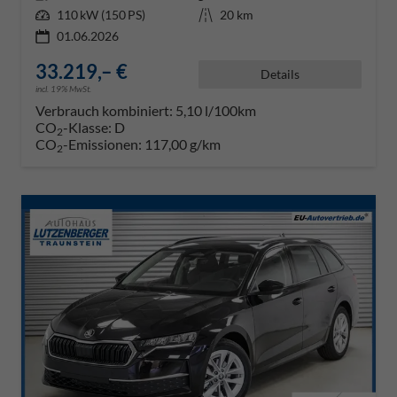
Leistung
110 kW (150 PS)
Kilometerstand
20 km
01.06.2026
33.219,– €
Details
incl. 19% MwSt.
Verbrauch kombiniert:
5,10 l/100km
CO
-Klasse:
D
2
CO
-Emissionen:
117,00 g/km
2