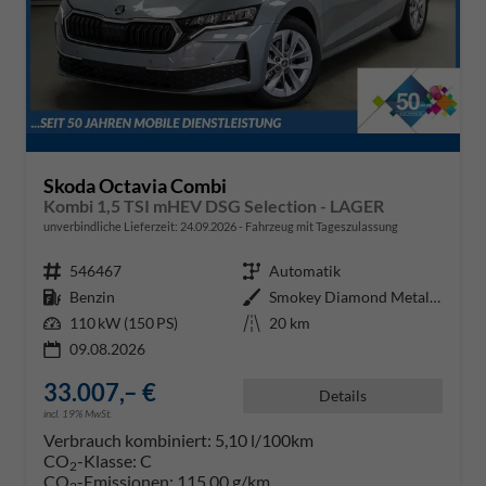
Skoda Octavia Combi
Kombi 1,5 TSI mHEV DSG Selection - LAGER
unverbindliche Lieferzeit:
24.09.2026
Fahrzeug mit Tageszulassung
Fahrzeugnr.
546467
Getriebe
Automatik
Kraftstoff
Benzin
Außenfarbe
Smokey Diamond Metallic ()
Leistung
110 kW (150 PS)
Kilometerstand
20 km
09.08.2026
33.007,– €
Details
incl. 19% MwSt.
Verbrauch kombiniert:
5,10 l/100km
CO
-Klasse:
C
2
CO
-Emissionen:
115,00 g/km