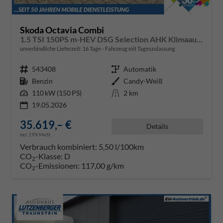
Skoda Octavia Combi
1.5 TSI 150PS m-HEV DSG Selection AHK Klimaautomatik ACC PDC v+h Rückf.Kamera Sitzheizung TWA Apple CarPlay Android Auto 16"LM
unverbindliche Lieferzeit:
16 Tage
Fahrzeug mit Tageszulassung
Fahrzeugnr.
543408
Getriebe
Automatik
Kraftstoff
Benzin
Außenfarbe
Candy-Weiß
Leistung
110 kW (150 PS)
Kilometerstand
2 km
19.05.2026
35.619,– €
Details
incl. 19% MwSt.
Verbrauch kombiniert:
5,50 l/100km
CO
-Klasse:
D
2
CO
-Emissionen:
117,00 g/km
2