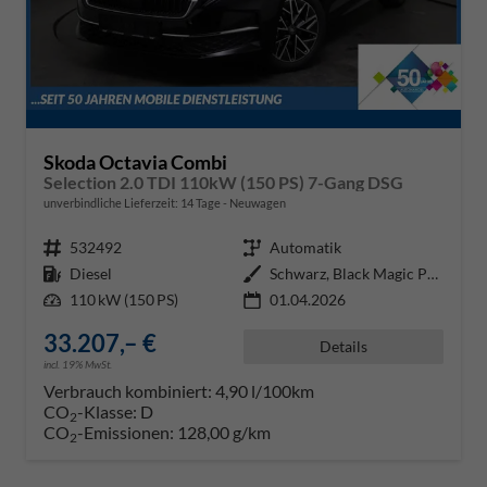
Skoda Octavia Combi
Selection 2.0 TDI 110kW (150 PS) 7-Gang DSG
unverbindliche Lieferzeit:
14 Tage
Neuwagen
Fahrzeugnr.
532492
Getriebe
Automatik
Kraftstoff
Diesel
Außenfarbe
Schwarz, Black Magic Perleffekt
Leistung
110 kW (150 PS)
01.04.2026
33.207,– €
Details
incl. 19% MwSt.
Verbrauch kombiniert:
4,90 l/100km
CO
-Klasse:
D
2
CO
-Emissionen:
128,00 g/km
2