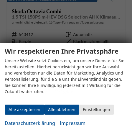
Skoda Octavia Combi
1.5 TSI 150PS m-HEV DSG Selection AHK Klimaautomatik ACC PDC v+h Rückf.Kamera Sitzheizung TWA Apple CarPlay Android Auto 16"LM
unverbindliche Lieferzeit:
16 Tage
Fahrzeug mit Tageszulassung
Fahrzeugnr.
543412
Getriebe
Automatik
Kraftstoff
Benzin
Außenfarbe
Black magic metallic
Leistung
110 kW (150 PS)
Kilometerstand
2 km
Wir respektieren Ihre Privatsphäre
19.05.2026
Unsere Website setzt Cookies ein, um unsere Dienste für Sie
35.619,– €
bereitzustellen. Hierbei berücksichtigen wir Ihre Auswahl
Details
und verarbeiten nur die Daten für Marketing, Analytics und
incl. 19% MwSt.
Personalisierung, für die Sie uns Ihr Einverständnis geben.
Verbrauch kombiniert:
5,50 l/100km
Sie können Ihre Einwilligung jederzeit mit Wirkung für die
CO
-Klasse:
D
2
CO
-Emissionen:
117,00 g/km
Zukunft widerrufen.
2
Datensätze pro Seite:
Alle akzeptieren
Alle ablehnen
Einstellungen
10
20
50
100
250
Datenschutzerklärung
Impressum