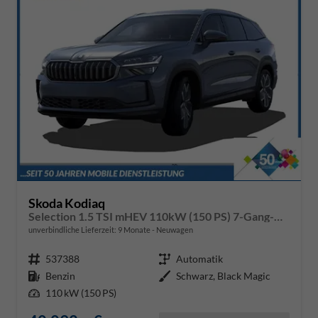
Skoda Kodiaq
Selection 1.5 TSI mHEV 110kW (150 PS) 7-Gang-DSG
unverbindliche Lieferzeit:
9 Monate
Neuwagen
Fahrzeugnr.
537388
Getriebe
Automatik
Kraftstoff
Benzin
Außenfarbe
Schwarz, Black Magic
Leistung
110 kW (150 PS)