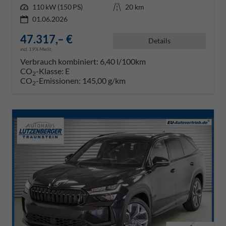
Leistung
110 kW (150 PS)
Kilometerstand
20 km
01.06.2026
47.317,– €
Details
incl. 19% MwSt.
Verbrauch kombiniert:
6,40 l/100km
CO
-Klasse:
E
2
CO
-Emissionen:
145,00 g/km
2