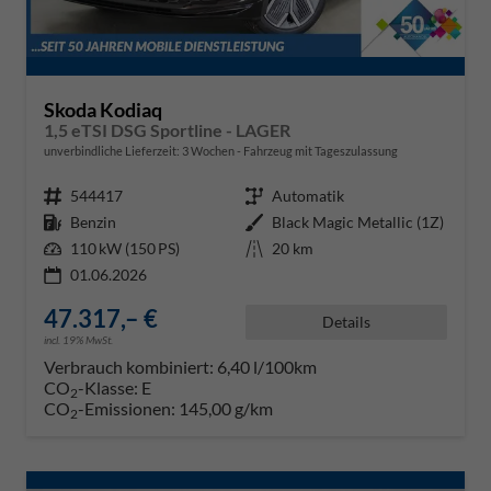
Skoda Kodiaq
1,5 eTSI DSG Sportline - LAGER
unverbindliche Lieferzeit:
3 Wochen
Fahrzeug mit Tageszulassung
Fahrzeugnr.
544417
Getriebe
Automatik
Kraftstoff
Benzin
Außenfarbe
Black Magic Metallic (1Z)
Leistung
110 kW (150 PS)
Kilometerstand
20 km
01.06.2026
47.317,– €
Details
incl. 19% MwSt.
Verbrauch kombiniert:
6,40 l/100km
CO
-Klasse:
E
2
CO
-Emissionen:
145,00 g/km
2