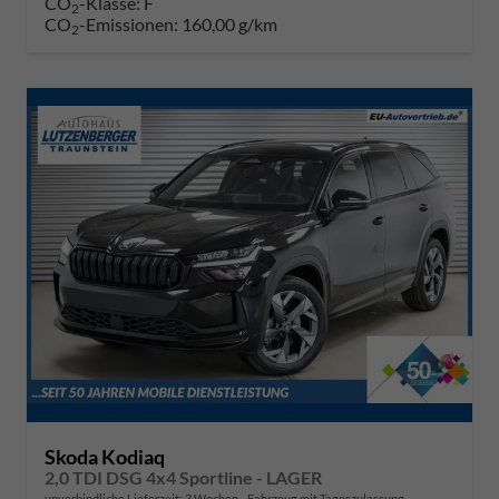
CO
-Klasse:
F
2
CO
-Emissionen:
160,00 g/km
2
Skoda Kodiaq
2,0 TDI DSG 4x4 Sportline - LAGER
unverbindliche Lieferzeit:
3 Wochen
Fahrzeug mit Tageszulassung