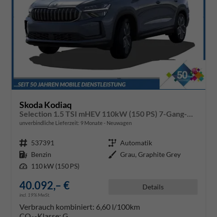
Skoda Kodiaq
Selection 1.5 TSI mHEV 110kW (150 PS) 7-Gang-DSG
unverbindliche Lieferzeit:
9 Monate
Neuwagen
Fahrzeugnr.
537391
Getriebe
Automatik
Kraftstoff
Benzin
Außenfarbe
Grau, Graphite Grey
Leistung
110 kW (150 PS)
40.092,– €
Details
incl. 19% MwSt.
Verbrauch kombiniert:
6,60 l/100km
CO
-Klasse:
G