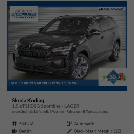
Skoda Kodiaq
1,5 eTSI DSG Sportline - LAGER
unverbindliche Lieferzeit:
3 Wochen
Fahrzeug mit Tageszulassung
Fahrzeugnr.
544416
Getriebe
Automatik
Kraftstoff
Benzin
Außenfarbe
Black Magic Metallic (1Z)