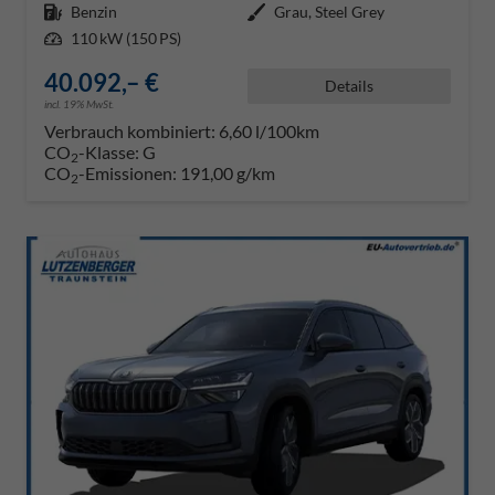
Kraftstoff
Benzin
Außenfarbe
Grau, Steel Grey
Leistung
110 kW (150 PS)
40.092,– €
Details
incl. 19% MwSt.
Verbrauch kombiniert:
6,60 l/100km
CO
-Klasse:
G
2
CO
-Emissionen:
191,00 g/km
2