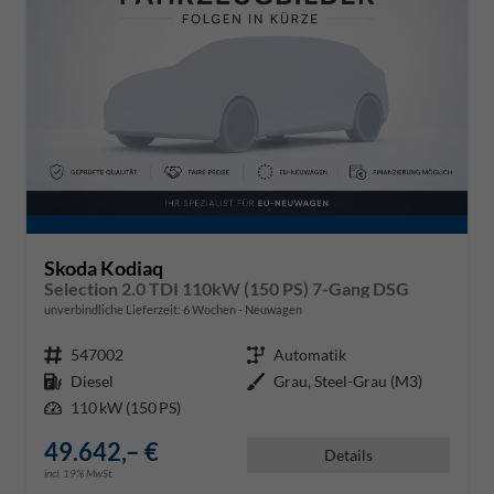
Skoda Kodiaq
Selection 2.0 TDI 110kW (150 PS) 7-Gang DSG
unverbindliche Lieferzeit:
6 Wochen
Neuwagen
Fahrzeugnr.
547002
Getriebe
Automatik
Kraftstoff
Diesel
Außenfarbe
Grau, Steel-Grau (M3)
Leistung
110 kW (150 PS)
49.642,– €
Details
incl. 19% MwSt.