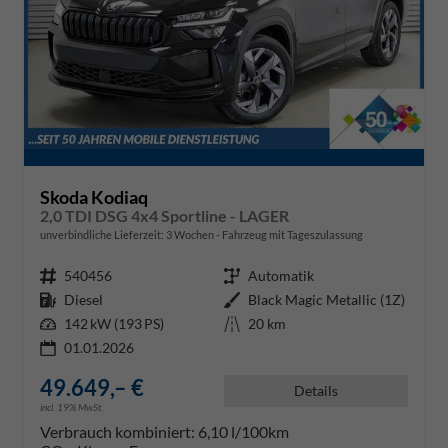
Skoda Kodiaq
2,0 TDI DSG 4x4 Sportline - LAGER
unverbindliche Lieferzeit:
3 Wochen
Fahrzeug mit Tageszulassung
Fahrzeugnr.
540456
Getriebe
Automatik
Kraftstoff
Diesel
Außenfarbe
Black Magic Metallic (1Z)
Leistung
142 kW (193 PS)
Kilometerstand
20 km
01.01.2026
49.649,– €
Details
incl. 19% MwSt.
Verbrauch kombiniert:
6,10 l/100km