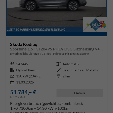
Skoda Kodiaq
Sportline 1.5 TSI 204PS PHEV DSG Sitzheizung v+h Frontscheibe beheizb. 20"LM schwenkb. AHK elektr. PanoDach Alcantara PDC Rückf.Kamera Klimaautomatik Lenkradheizung Navi Apple CarPlay Android Auto 2xKeyless vollelektr. Reichweite 116KM
unverbindliche Lieferzeit:
16 Tage
Fahrzeug mit Tageszulassung
Fahrzeugnr.
547449
Getriebe
Automatik
Kraftstoff
Hybrid Benzin
Außenfarbe
Graphite-Grau Metallic
Leistung
150 kW (204 PS)
Kilometerstand
2 km
11.03.2026
51.784,– €
Details
incl. 19% MwSt.
Energieverbrauch (gewichtet, kombiniert):
1,70 l/100km + 14,30 kWh/100km
Kraftstoffverbrauch bei entladener Batterie