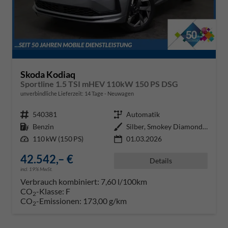
Skoda Kodiaq
Sportline 1.5 TSI mHEV 110kW 150 PS DSG
unverbindliche Lieferzeit:
14 Tage
Neuwagen
Fahrzeugnr.
540381
Getriebe
Automatik
Kraftstoff
Benzin
Außenfarbe
Silber, Smokey Diamond-Silber Me
Leistung
110 kW (150 PS)
01.03.2026
42.542,– €
Details
incl. 19% MwSt.
Verbrauch kombiniert:
7,60 l/100km
CO
-Klasse:
F
2
CO
-Emissionen:
173,00 g/km
2