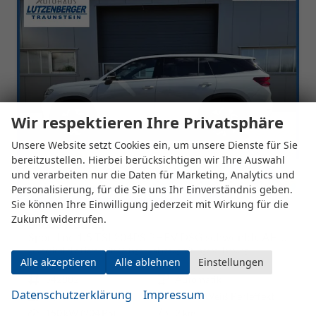
Wir respektieren Ihre Privatsphäre
Unsere Website setzt Cookies ein, um unsere Dienste für Sie
bereitzustellen. Hierbei berücksichtigen wir Ihre Auswahl
und verarbeiten nur die Daten für Marketing, Analytics und
Personalisierung, für die Sie uns Ihr Einverständnis geben.
Sie können Ihre Einwilligung jederzeit mit Wirkung für die
Zukunft widerrufen.
Skoda Kodiaq
Sportline 1.5 TSI 204PS PHEV DSG schwenkb. AHK elektr. PanoDach HUD Alcantara PDC v+h 360°Kamera CANTON Sound Klimaautomatik Sitzheizung Lenkradheizung Navi Apple CarPlay Android Auto 2xKeyless 19"LM vollelektr. Reichweite 116KM
unverbindliche Lieferzeit:
16 Tage
Fahrzeug mit Tageszulassung
Alle akzeptieren
Alle ablehnen
Einstellungen
Fahrzeugnr.
542882
Getriebe
Automatik
Datenschutzerklärung
Impressum
Kraftstoff
Hybrid Benzin
Außenfarbe
Moon-Weiß Perleffekt
Leistung
150 kW (204 PS)
Kilometerstand
2 km