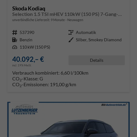
Skoda Kodiaq
Selection 1.5 TSI mHEV 110kW (150 PS) 7-Gang-DSG
unverbindliche Lieferzeit:
9 Monate
Neuwagen
Fahrzeugnr.
537390
Getriebe
Automatik
Kraftstoff
Benzin
Außenfarbe
Silber, Smokey Diamond
Leistung
110 kW (150 PS)
40.092,– €
Details
incl. 19% MwSt.
Verbrauch kombiniert:
6,60 l/100km
CO
-Klasse:
G
2
CO
-Emissionen:
191,00 g/km
2