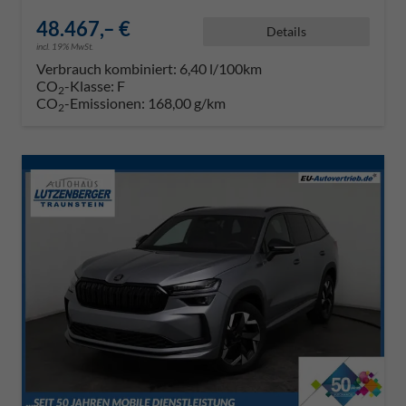
48.467,– €
Details
incl. 19% MwSt.
Verbrauch kombiniert:
6,40 l/100km
CO
-Klasse:
F
2
CO
-Emissionen:
168,00 g/km
2