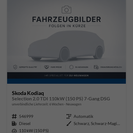
Skoda Kodiaq
Selection 2.0 TDI 110kW (150 PS) 7-Gang DSG
unverbindliche Lieferzeit:
6 Wochen
Neuwagen
Fahrzeugnr.
546999
Getriebe
Automatik
Kraftstoff
Diesel
Außenfarbe
Schwarz, Schwarz-Magic Perleffek
Leistung
110 kW (150 PS)