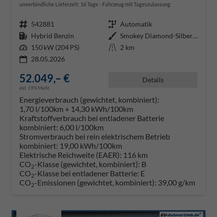
unverbindliche Lieferzeit:
16 Tage
Fahrzeug mit Tageszulassung
Fahrzeugnr.
542881
Getriebe
Automatik
Kraftstoff
Hybrid Benzin
Außenfarbe
Smokey Diamond-Silber Metallic
Leistung
150 kW (204 PS)
Kilometerstand
2 km
28.05.2026
52.049,– €
Details
incl. 19% MwSt.
Energieverbrauch (gewichtet, kombiniert):
1,70 l/100km + 14,30 kWh/100km
Kraftstoffverbrauch bei entladener Batterie
kombiniert:
6,00 l/100km
Stromverbrauch bei rein elektrischem Betrieb
kombiniert:
19,00 kWh/100km
Elektrische Reichweite (EAER):
116 km
CO
-Klasse (gewichtet, kombiniert):
B
2
CO
-Klasse bei entladener Batterie:
E
2
CO
-Emissionen (gewichtet, kombiniert):
39,00 g/km
2