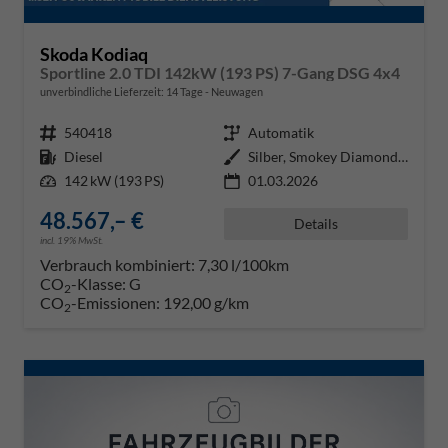
Skoda Kodiaq
Sportline 2.0 TDI 142kW (193 PS) 7-Gang DSG 4x4
unverbindliche Lieferzeit:
14 Tage
Neuwagen
Fahrzeugnr.
540418
Getriebe
Automatik
Kraftstoff
Diesel
Außenfarbe
Silber, Smokey Diamond-Silber Me
Leistung
142 kW (193 PS)
01.03.2026
48.567,– €
Details
incl. 19% MwSt.
Verbrauch kombiniert:
7,30 l/100km
CO
-Klasse:
G
2
CO
-Emissionen:
192,00 g/km
2