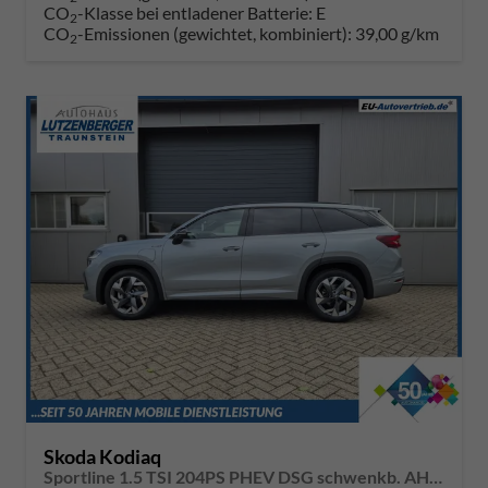
CO
-Klasse bei entladener Batterie:
E
2
CO
-Emissionen (gewichtet, kombiniert):
39,00 g/km
2
Skoda Kodiaq
Sportline 1.5 TSI 204PS PHEV DSG schwenkb. AHK elektr. PanoDach HUD Alcantara PDC v+h 360°Kamera CANTON Sound Klimaautomatik Sitzheizung Lenkradheizung Navi Apple CarPlay Android Auto 2xKeyless 19"LM vollelektr. Reichweite 116KM