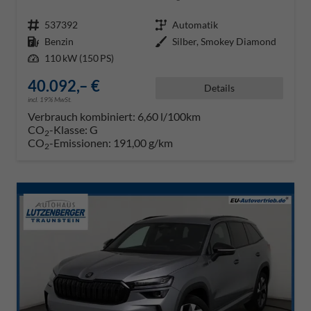
Fahrzeugnr.
537392
Getriebe
Automatik
Kraftstoff
Benzin
Außenfarbe
Silber, Smokey Diamond
Leistung
110 kW (150 PS)
40.092,– €
Details
incl. 19% MwSt.
Verbrauch kombiniert:
6,60 l/100km
CO
-Klasse:
G
2
CO
-Emissionen:
191,00 g/km
2