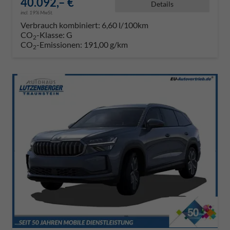
40.092,– €
Details
incl. 19% MwSt.
Verbrauch kombiniert:
6,60 l/100km
CO
-Klasse:
G
2
CO
-Emissionen:
191,00 g/km
2