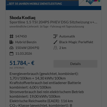
Skoda Kodiaq
Sportline 1.5 TSI 204PS PHEV DSG Sitzheizung v+h Frontscheibe beheizb. 20"LM schwenkb. AHK elektr. PanoDach Alcantara PDC Rückf.Kamera Klimaautomatik Lenkradheizung Navi Apple CarPlay Android Auto 2xKeyless vollelektr. Reichweite 116KM
unverbindliche Lieferzeit:
16 Tage
Fahrzeug mit Tageszulassung
Fahrzeugnr.
547450
Getriebe
Automatik
Kraftstoff
Hybrid Benzin
Außenfarbe
Black-Magic Perleffekt
Leistung
150 kW (204 PS)
Kilometerstand
2 km
11.03.2026
51.784,– €
Details
incl. 19% MwSt.
Energieverbrauch (gewichtet, kombiniert):
1,70 l/100km + 14,30 kWh/100km
Kraftstoffverbrauch bei entladener Batterie
kombiniert:
6,00 l/100km
Stromverbrauch bei rein elektrischem Betrieb
kombiniert:
19,00 kWh/100km
Elektrische Reichweite (EAER):
116 km
CO
-Klasse (gewichtet, kombiniert):
B
2