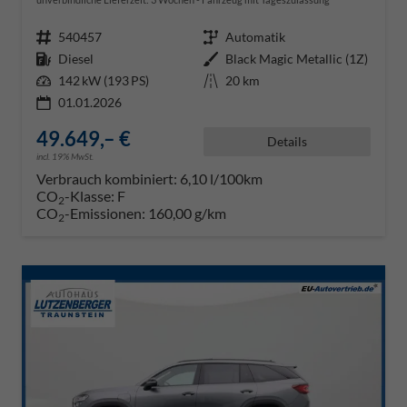
Fahrzeugnr.
540457
Getriebe
Automatik
Kraftstoff
Diesel
Außenfarbe
Black Magic Metallic (1Z)
Leistung
142 kW (193 PS)
Kilometerstand
20 km
01.01.2026
49.649,– €
Details
incl. 19% MwSt.
Verbrauch kombiniert:
6,10 l/100km
CO
-Klasse:
F
2
CO
-Emissionen:
160,00 g/km
2