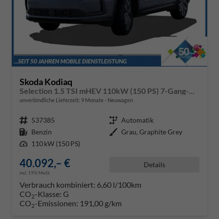
Skoda Kodiaq
Selection 1.5 TSI mHEV 110kW (150 PS) 7-Gang-DSG
unverbindliche Lieferzeit:
9 Monate
Neuwagen
Fahrzeugnr.
537385
Getriebe
Automatik
Kraftstoff
Benzin
Außenfarbe
Grau, Graphite Grey
Leistung
110 kW (150 PS)
40.092,– €
Details
incl. 19% MwSt.
Verbrauch kombiniert:
6,60 l/100km
CO
-Klasse:
G
2
CO
-Emissionen:
191,00 g/km
2