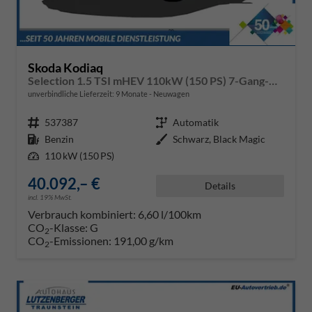
Skoda Kodiaq
Selection 1.5 TSI mHEV 110kW (150 PS) 7-Gang-DSG
unverbindliche Lieferzeit:
9 Monate
Neuwagen
Fahrzeugnr.
537387
Getriebe
Automatik
Kraftstoff
Benzin
Außenfarbe
Schwarz, Black Magic
Leistung
110 kW (150 PS)
40.092,– €
Details
incl. 19% MwSt.
Verbrauch kombiniert:
6,60 l/100km
CO
-Klasse:
G
2
CO
-Emissionen:
191,00 g/km
2