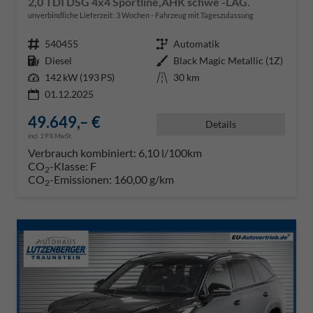
2,0 TDI DSG 4x4 Sportline,AHK schwe -LAG.
unverbindliche Lieferzeit:
3 Wochen
Fahrzeug mit Tageszulassung
Fahrzeugnr.
540455
Getriebe
Automatik
Kraftstoff
Diesel
Außenfarbe
Black Magic Metallic (1Z)
Leistung
142 kW (193 PS)
Kilometerstand
30 km
01.12.2025
49.649,– €
Details
incl. 19% MwSt.
Verbrauch kombiniert:
6,10 l/100km
CO
-Klasse:
F
2
CO
-Emissionen:
160,00 g/km
2