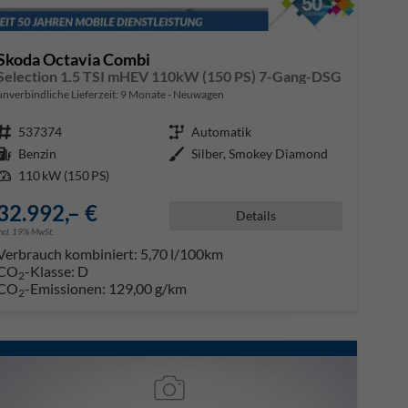
Skoda Octavia Combi
Selection 1.5 TSI mHEV 110kW (150 PS) 7-Gang-DSG
unverbindliche Lieferzeit:
9 Monate
Neuwagen
Fahrzeugnr.
537374
Getriebe
Automatik
Kraftstoff
Benzin
Außenfarbe
Silber, Smokey Diamond
Leistung
110 kW (150 PS)
32.992,– €
Details
incl. 19% MwSt.
Verbrauch kombiniert:
5,70 l/100km
CO
-Klasse:
D
2
CO
-Emissionen:
129,00 g/km
2