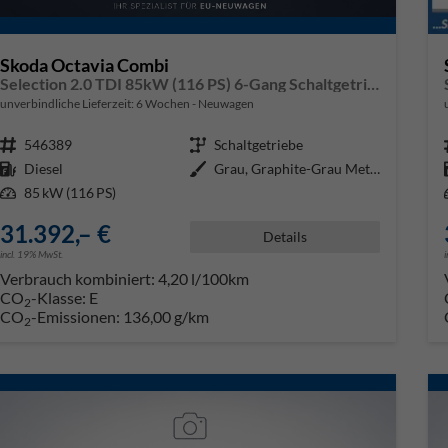
Skoda Octavia Combi
Selection 2.0 TDI 85kW (116 PS) 6-Gang Schaltgetriebe
unverbindliche Lieferzeit:
6 Wochen
Neuwagen
Fahrzeugnr.
546389
Getriebe
Schaltgetriebe
Kraftstoff
Diesel
Außenfarbe
Grau, Graphite-Grau Metallic (5X
Leistung
85 kW (116 PS)
31.392,– €
Details
incl. 19% MwSt.
Verbrauch kombiniert:
4,20 l/100km
CO
-Klasse:
E
2
CO
-Emissionen:
136,00 g/km
2