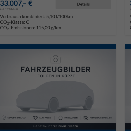
33.007,– €
Details
incl. 19% MwSt.
Verbrauch kombiniert:
5,10 l/100km
CO
-Klasse:
C
2
CO
-Emissionen:
115,00 g/km
2