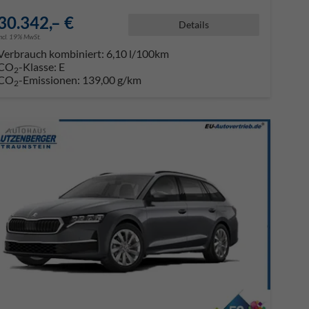
30.342,– €
Details
incl. 19% MwSt.
Verbrauch kombiniert:
6,10 l/100km
CO
-Klasse:
E
2
CO
-Emissionen:
139,00 g/km
2