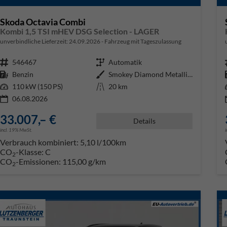
Skoda Octavia Combi
Kombi 1,5 TSI mHEV DSG Selection - LAGER
unverbindliche Lieferzeit:
24.09.2026
Fahrzeug mit Tageszulassung
Fahrzeugnr.
546467
Getriebe
Automatik
Kraftstoff
Benzin
Außenfarbe
Smokey Diamond Metallic ()
Leistung
110 kW (150 PS)
Kilometerstand
20 km
06.08.2026
33.007,– €
Details
incl. 19% MwSt.
Verbrauch kombiniert:
5,10 l/100km
CO
-Klasse:
C
2
CO
-Emissionen:
115,00 g/km
2