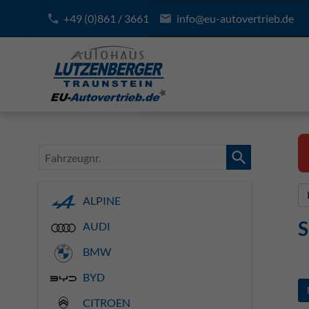
+49 (0)861 / 3661
info@eu-autovertrieb.de
Fahrzeugnr.
ALPINE
S
AUDI
BMW
BYD
CITROEN