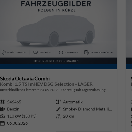
Skoda Octavia Combi
Kombi 1,5 TSI mHEV DSG Selection - LAGER
unverbindliche Lieferzeit:
24.09.2026
Fahrzeug mit Tageszulassung
Fahrzeugnr.
546465
Getriebe
Automatik
Kraftstoff
Benzin
Außenfarbe
Smokey Diamond Metallic ()
Leistung
110 kW (150 PS)
Kilometerstand
20 km
06.08.2026