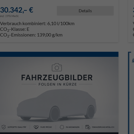
30.342,– €
Details
incl. 19% MwSt.
Verbrauch kombiniert:
6,10 l/100km
CO
-Klasse:
E
2
CO
-Emissionen:
139,00 g/km
2