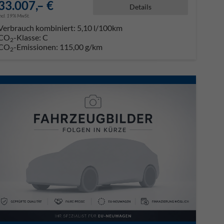
33.007,– €
Details
incl. 19% MwSt.
Verbrauch kombiniert:
5,10 l/100km
CO
-Klasse:
C
2
CO
-Emissionen:
115,00 g/km
2