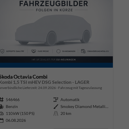
Skoda Octavia Combi
Kombi 1,5 TSI mHEV DSG Selection - LAGER
unverbindliche Lieferzeit:
24.09.2026
Fahrzeug mit Tageszulassung
Fahrzeugnr.
546466
Getriebe
Automatik
Kraftstoff
Benzin
Außenfarbe
Smokey Diamond Metallic ()
Leistung
110 kW (150 PS)
Kilometerstand
20 km
06.08.2026