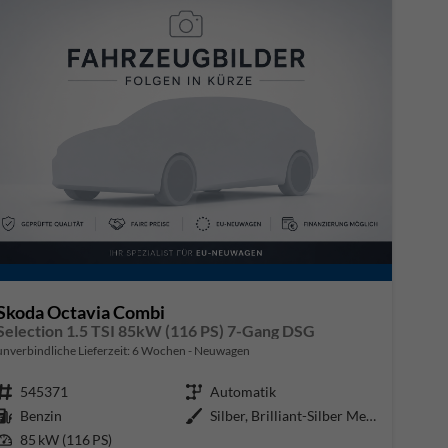
Skoda Octavia Combi
Selection 1.5 TSI 85kW (116 PS) 7-Gang DSG
unverbindliche Lieferzeit:
6 Wochen
Neuwagen
Fahrzeugnr.
545371
Getriebe
Automatik
Kraftstoff
Benzin
Außenfarbe
Silber, Brilliant-Silber Metalli
Leistung
85 kW (116 PS)