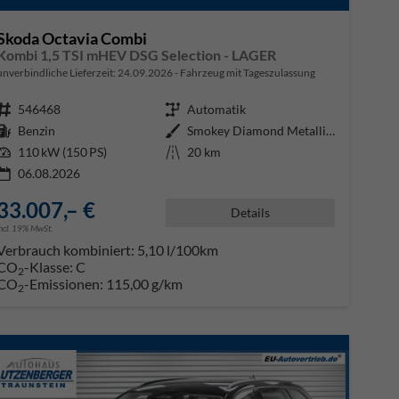
Skoda Octavia Combi
Kombi 1,5 TSI mHEV DSG Selection - LAGER
unverbindliche Lieferzeit:
24.09.2026
Fahrzeug mit Tageszulassung
Fahrzeugnr.
546468
Getriebe
Automatik
Kraftstoff
Benzin
Außenfarbe
Smokey Diamond Metallic ()
Leistung
110 kW (150 PS)
Kilometerstand
20 km
06.08.2026
33.007,– €
Details
incl. 19% MwSt.
Verbrauch kombiniert:
5,10 l/100km
CO
-Klasse:
C
2
CO
-Emissionen:
115,00 g/km
2