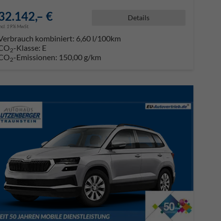
32.142,– €
Details
incl. 19% MwSt.
Verbrauch kombiniert:
6,60 l/100km
CO
-Klasse:
E
2
CO
-Emissionen:
150,00 g/km
2