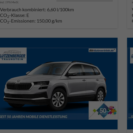
incl. 19% MwSt.
Verbrauch kombiniert:
6,60 l/100km
CO
-Klasse:
E
2
CO
-Emissionen:
150,00 g/km
2