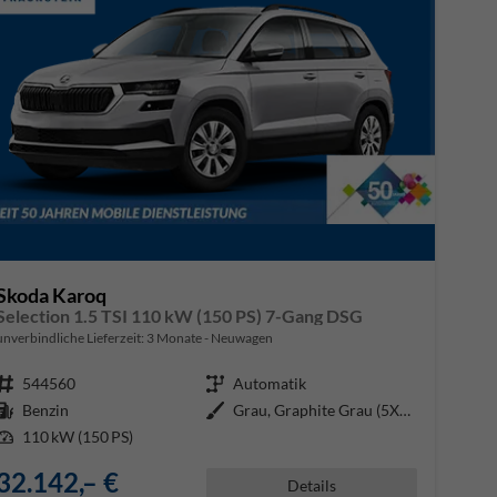
Skoda Karoq
Selection 1.5 TSI 110 kW (150 PS) 7-Gang DSG
unverbindliche Lieferzeit:
3 Monate
Neuwagen
Fahrzeugnr.
544560
Getriebe
Automatik
Kraftstoff
Benzin
Außenfarbe
Grau, Graphite Grau (5X5X)
Leistung
110 kW (150 PS)
32.142,– €
Details