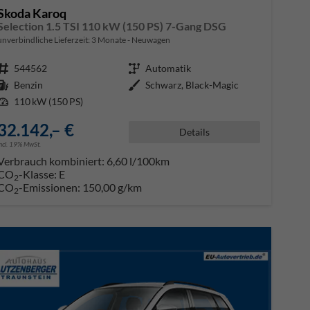
Skoda Karoq
Selection 1.5 TSI 110 kW (150 PS) 7-Gang DSG
unverbindliche Lieferzeit:
3 Monate
Neuwagen
Fahrzeugnr.
544562
Getriebe
Automatik
Kraftstoff
Benzin
Außenfarbe
Schwarz, Black-Magic
Leistung
110 kW (150 PS)
32.142,– €
Details
incl. 19% MwSt.
Verbrauch kombiniert:
6,60 l/100km
CO
-Klasse:
E
2
CO
-Emissionen:
150,00 g/km
2