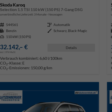
Skoda Karoq
Selection 1.5 TSI 110 kW (150 PS) 7-Gang DSG
unverbindliche Lieferzeit:
3 Monate
Neuwagen
Fahrzeugnr.
544561
Getriebe
Automatik
Kraftstoff
Benzin
Außenfarbe
Schwarz, Black-Magic
Leistung
110 kW (150 PS)
32.142,– €
Details
incl. 19% MwSt.
Verbrauch kombiniert:
6,60 l/100km
CO
-Klasse:
E
2
CO
-Emissionen:
150,00 g/km
2