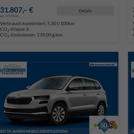
31.807,– €
Details
incl. 19% MwSt.
Verbrauch kombiniert:
5,30 l/100km
CO
-Klasse:
E
2
CO
-Emissionen:
139,00 g/km
2