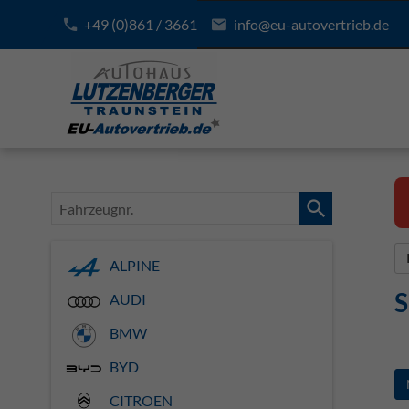
+49 (0)861 / 3661
info@eu-autovertrieb.de
Fahrzeugnr.
ALPINE
S
AUDI
BMW
BYD
CITROEN