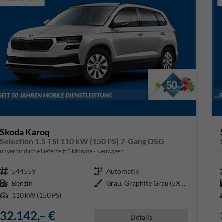
Skoda Karoq
Selection 1.5 TSI 110 kW (150 PS) 7-Gang DSG
unverbindliche Lieferzeit:
3 Monate
Neuwagen
Fahrzeugnr.
544559
Getriebe
Automatik
Kraftstoff
Benzin
Außenfarbe
Grau, Graphite Grau (5X5X)
Leistung
110 kW (150 PS)
32.142,– €
Details