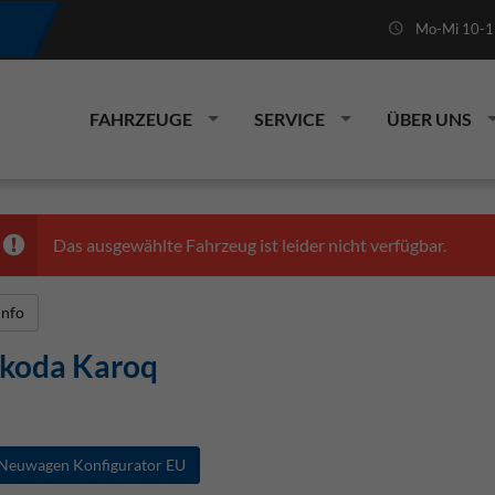
Mo-Mi 10-19
FAHRZEUGE
SERVICE
ÜBER UNS
Das ausgewählte Fahrzeug ist leider nicht verfügbar.
Info
koda Karoq
Neuwagen Konfigurator EU