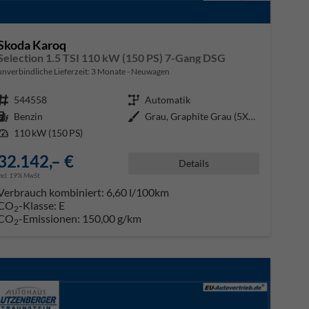
Skoda Karoq
Selection 1.5 TSI 110 kW (150 PS) 7-Gang DSG
unverbindliche Lieferzeit:
3 Monate
Neuwagen
Fahrzeugnr.
544558
Getriebe
Automatik
Kraftstoff
Benzin
Außenfarbe
Grau, Graphite Grau (5X5X)
Leistung
110 kW (150 PS)
32.142,– €
Details
incl. 19% MwSt.
Verbrauch kombiniert:
6,60 l/100km
CO
-Klasse:
E
2
CO
-Emissionen:
150,00 g/km
2