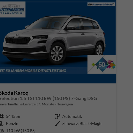
Skoda Karoq
Selection 1.5 TSI 110 kW (150 PS) 7-Gang DSG
unverbindliche Lieferzeit:
3 Monate
Neuwagen
Fahrzeugnr.
544556
Getriebe
Automatik
Kraftstoff
Benzin
Außenfarbe
Schwarz, Black-Magic
Leistung
110 kW (150 PS)