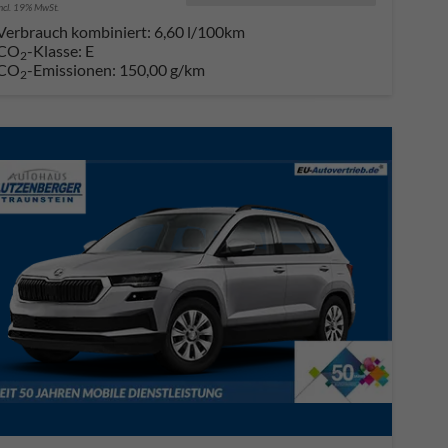
incl. 19% MwSt.
Verbrauch kombiniert:
6,60 l/100km
CO
-Klasse:
E
2
CO
-Emissionen:
150,00 g/km
2