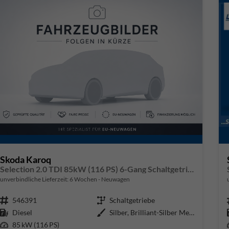
Skoda Karoq
Selection 2.0 TDI 85kW (116 PS) 6-Gang Schaltgetriebe
unverbindliche Lieferzeit:
6 Wochen
Neuwagen
Fahrzeugnr.
546391
Getriebe
Schaltgetriebe
Kraftstoff
Diesel
Außenfarbe
Silber, Brilliant-Silber Metalli
Leistung
85 kW (116 PS)