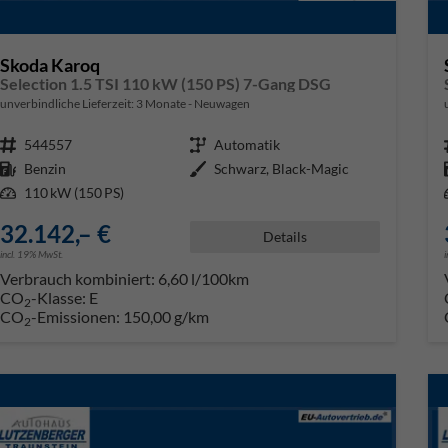
Skoda Karoq
Selection 1.5 TSI 110 kW (150 PS) 7-Gang DSG
unverbindliche Lieferzeit:
3 Monate
Neuwagen
Fahrzeugnr.
544557
Getriebe
Automatik
Kraftstoff
Benzin
Außenfarbe
Schwarz, Black-Magic
Leistung
110 kW (150 PS)
32.142,– €
Details
incl. 19% MwSt.
Verbrauch kombiniert:
6,60 l/100km
CO
-Klasse:
E
2
CO
-Emissionen:
150,00 g/km
2