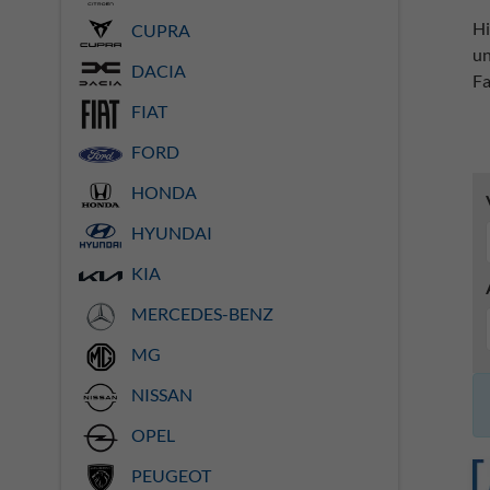
Hi
CUPRA
un
DACIA
Fa
FIAT
FORD
HONDA
HYUNDAI
KIA
MERCEDES-BENZ
MG
NISSAN
OPEL
PEUGEOT