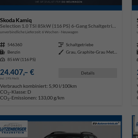
Skoda Kamiq
Selection 1.0 TSI 85kW (116 PS) 6-Gang Schaltgetriebe
unverbindliche Lieferzeit:
6 Wochen
Neuwagen
Fahrzeugnr.
546360
Getriebe
Schaltgetriebe
Kraftstoff
Benzin
Außenfarbe
Grau, Graphite-Grau Metallic (5X
Leistung
85 kW (116 PS)
24.407,– €
Details
incl. 19% MwSt.
Verbrauch kombiniert:
5,90 l/100km
CO
-Klasse:
D
2
CO
-Emissionen:
133,00 g/km
2