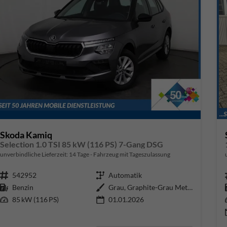
Skoda Kamiq
Selection 1.0 TSI 85 kW (116 PS) 7-Gang DSG
unverbindliche Lieferzeit:
14 Tage
Fahrzeug mit Tageszulassung
Fahrzeugnr.
542952
Getriebe
Automatik
Kraftstoff
Benzin
Außenfarbe
Grau, Graphite-Grau Metallic (5X
Leistung
85 kW (116 PS)
01.01.2026