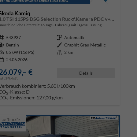
Skoda Kamiq
1.0 TSI 115PS DSG Selection Rückf.Kamera PDC v+h Sitzheizung Klimaautomatik Skoda-Radio Apple CarPlay + Android Auto Tempomat Garantieverlängerung 16"LM
unverbindliche Lieferzeit:
16 Tage
Fahrzeug mit Tageszulassung
Fahrzeugnr.
543937
Getriebe
Automatik
Kraftstoff
Benzin
Außenfarbe
Graphit Grau Metallic
Leistung
85 kW (116 PS)
Kilometerstand
2 km
24.06.2026
26.079,– €
Details
incl. 19% MwSt.
Verbrauch kombiniert:
5,60 l/100km
CO
-Klasse:
D
2
CO
-Emissionen:
127,00 g/km
2