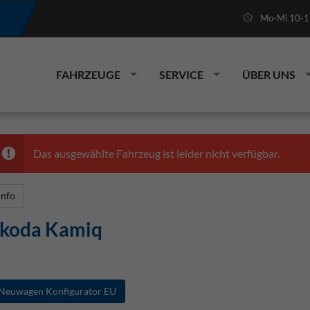
Mo-Mi 10-19
FAHRZEUGE
SERVICE
ÜBER UNS
Das ausgewählte Fahrzeug ist leider nicht verfügbar.
Info
koda Kamiq
Neuwagen Konfigurator EU