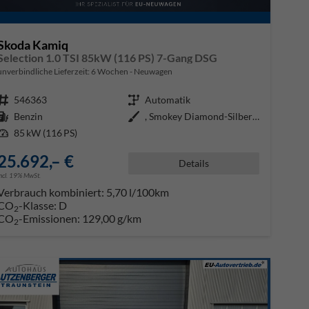
Skoda Kamiq
Selection 1.0 TSI 85kW (116 PS) 7-Gang DSG
unverbindliche Lieferzeit:
6 Wochen
Neuwagen
Fahrzeugnr.
546363
Getriebe
Automatik
Kraftstoff
Benzin
Außenfarbe
, Smokey Diamond-Silber Metallic
Leistung
85 kW (116 PS)
25.692,– €
Details
incl. 19% MwSt.
Verbrauch kombiniert:
5,70 l/100km
CO
-Klasse:
D
2
CO
-Emissionen:
129,00 g/km
2