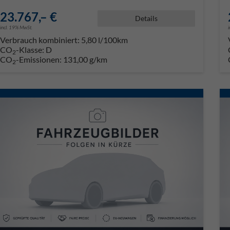
23.767,– €
Details
incl. 19% MwSt.
Verbrauch kombiniert:
5,80 l/100km
CO
-Klasse:
D
2
CO
-Emissionen:
131,00 g/km
2