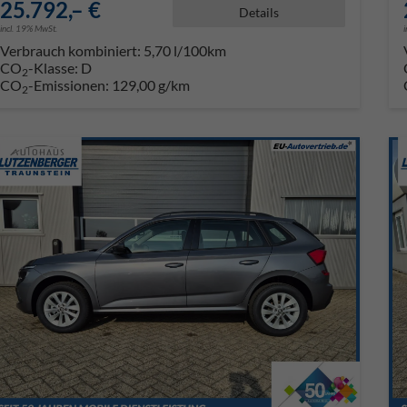
25.792,– €
Details
incl. 19% MwSt.
Verbrauch kombiniert:
5,70 l/100km
CO
-Klasse:
D
2
CO
-Emissionen:
129,00 g/km
2