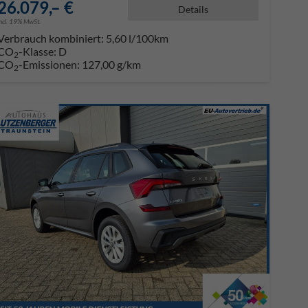
26.079,– €
Details
incl. 19% MwSt.
Verbrauch kombiniert:
5,60 l/100km
CO
-Klasse:
D
2
CO
-Emissionen:
127,00 g/km
2