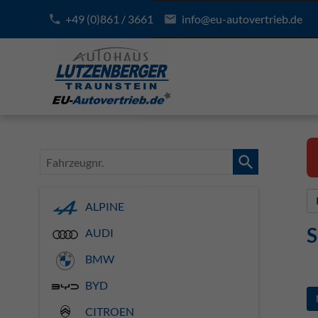
+49 (0)861 / 3661
info@eu-autovertrieb.de
Fahrzeugnr.
ALPINE
S
AUDI
BMW
BYD
CITROEN