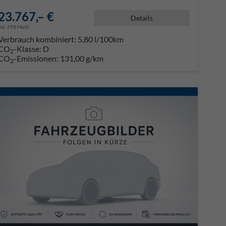
23.767,– €
Details
incl. 19% MwSt.
Verbrauch kombiniert:
5,80 l/100km
CO
-Klasse:
D
2
CO
-Emissionen:
131,00 g/km
2