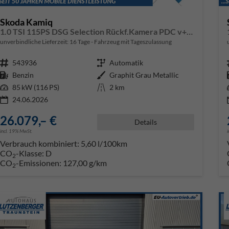
Skoda Kamiq
1.0 TSI 115PS DSG Selection Rückf.Kamera PDC v+h Sitzheizung Klimaautomatik Skoda-Radio Apple CarPlay + Android Auto Tempomat Garantieverlängerung 16"LM
unverbindliche Lieferzeit:
16 Tage
Fahrzeug mit Tageszulassung
Fahrzeugnr.
543936
Getriebe
Automatik
Kraftstoff
Benzin
Außenfarbe
Graphit Grau Metallic
Leistung
85 kW (116 PS)
Kilometerstand
2 km
24.06.2026
26.079,– €
Details
incl. 19% MwSt.
Verbrauch kombiniert:
5,60 l/100km
CO
-Klasse:
D
2
CO
-Emissionen:
127,00 g/km
2