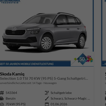
Skoda Kamiq
Selection 1.0 TSI 70 KW (95 PS) 5-Gang Schaltgetriebe
unverbindliche Lieferzeit:
14 Tage
Neuwagen
Fahrzeugnr.
543364
Getriebe
Schaltgetriebe
Kraftstoff
Benzin
Außenfarbe
Schwarz, Schwarz-Magic Perleffek
Leistung
70 kW (95 PS)
01.06.2026