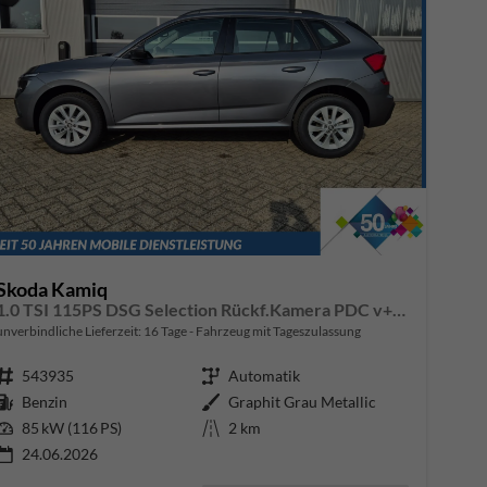
Skoda Kamiq
1.0 TSI 115PS DSG Selection Rückf.Kamera PDC v+h Sitzheizung Klimaautomatik Skoda-Radio Apple CarPlay + Android Auto Tempomat Garantieverlängerung 16"LM
unverbindliche Lieferzeit:
16 Tage
Fahrzeug mit Tageszulassung
Fahrzeugnr.
543935
Getriebe
Automatik
Kraftstoff
Benzin
Außenfarbe
Graphit Grau Metallic
Leistung
85 kW (116 PS)
Kilometerstand
2 km
24.06.2026