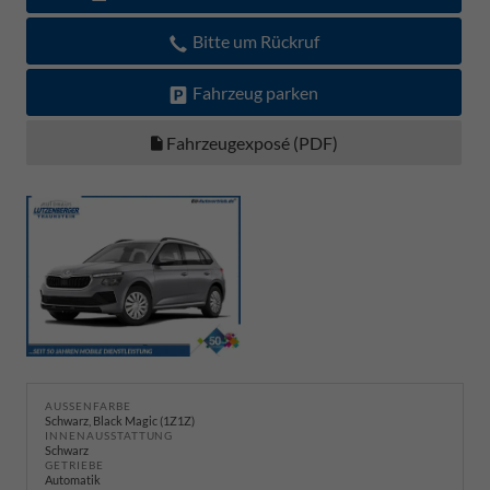
Bitte um Rückruf
Fahrzeug parken
Fahrzeugexposé (PDF)
AUSSENFARBE
Schwarz, Black Magic (1Z1Z)
INNENAUSSTATTUNG
Schwarz
GETRIEBE
Automatik