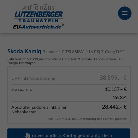
Skoda Kamiq
Balance 1.0 TSI 85kW (116 PS) 7-Gang DSG
Fahrzeugnr.
:
535223
, unverbindliche Lieferzeit:
9 Monate
, Landesversion: EU -
Europa,
Neuwagen
38.599,– €
UVP inkl. Überführung
10.157,– €
Sie sparen:
26,3%
28.442,– €
Absoluter Endpreis inkl. aller
Nebenkosten
inkl. 19% MWSt., inkl. Überführung und Fahrzeugpapiere
unverbindlich Kaufangebot anfordern