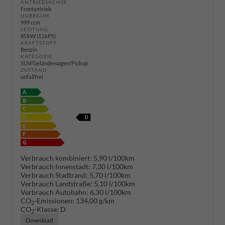
ANTRIEBSACHSE
Frontantrieb
HUBRAUM
999 ccm
LEISTUNG
85 kW (116 PS)
KRAFTSTOFF
Benzin
KATEGORIE
SUV/Geländewagen/Pickup
ZUSTAND
unfallfrei
Verbrauch kombiniert:
5,90 l/100km
Verbrauch Innenstadt:
7,30 l/100km
Verbrauch Stadtrand:
5,70 l/100km
Verbrauch Landstraße:
5,10 l/100km
Verbrauch Autobahn:
6,30 l/100km
CO
-Emissionen:
134,00 g/km
2
CO
-Klasse:
D
2
Download