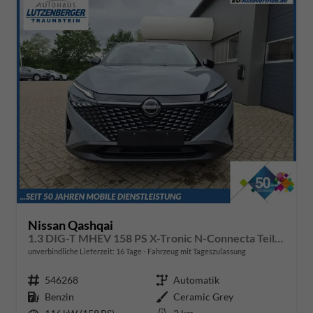
Nissan Qashqai
1.3 DIG-T MHEV 158 PS X-Tronic N-Connecta Teil-Leder PanoGlasdach Klimaautomatik Sitzheizung Lenkradheizung Navi ACC PDC v+h 360°Kamera DAB Bluetooth Touchscreen Apple CarPlay Android Auto 18"LM
unverbindliche Lieferzeit:
16 Tage
Fahrzeug mit Tageszulassung
Fahrzeugnr.
546268
Getriebe
Automatik
Kraftstoff
Benzin
Außenfarbe
Ceramic Grey