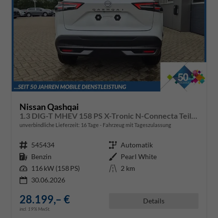
Nissan Qashqai
1.3 DIG-T MHEV 158 PS X-Tronic N-Connecta Teil-Leder PanoGlasdach Klimaautomatik Sitzheizung Lenkradheizung Navi ACC PDC v+h 360°Kamera DAB Bluetooth Touchscreen Apple CarPlay Android Auto 18"LM
unverbindliche Lieferzeit:
16 Tage
Fahrzeug mit Tageszulassung
Fahrzeugnr.
545434
Getriebe
Automatik
Kraftstoff
Benzin
Außenfarbe
Pearl White
Leistung
116 kW (158 PS)
Kilometerstand
2 km
30.06.2026
28.199,– €
Details
incl. 19% MwSt.