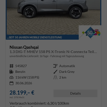
Nissan Qashqai
1.3 DIG-T MHEV 158 PS X-Tronic N-Connecta Teil-Leder PanoGlasdach Klimaautomatik Sitzheizung Lenkradheizung Navi ACC PDC v+h 360°Kamera DAB Bluetooth Touchscreen Apple CarPlay Android Auto 18"LM
unverbindliche Lieferzeit:
16 Tage
Fahrzeug mit Tageszulassung
Fahrzeugnr.
545827
Getriebe
Automatik
Kraftstoff
Benzin
Außenfarbe
Dark Grey
Leistung
116 kW (158 PS)
Kilometerstand
2 km
30.06.2026
28.199,– €
Details
incl. 19% MwSt.
Verbrauch kombiniert:
6,30 l/100km