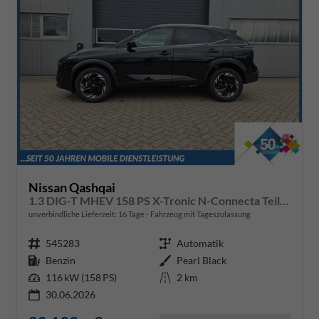
Nissan Qashqai
1.3 DIG-T MHEV 158 PS X-Tronic N-Connecta Teil-Leder PanoGlasdach Klimaautomatik Sitzheizung Lenkradheizung Navi ACC PDC v+h 360°Kamera DAB Bluetooth Touchscreen Apple CarPlay Android Auto 18"LM
unverbindliche Lieferzeit:
16 Tage
Fahrzeug mit Tageszulassung
Fahrzeugnr.
545283
Getriebe
Automatik
Kraftstoff
Benzin
Außenfarbe
Pearl Black
Leistung
116 kW (158 PS)
Kilometerstand
2 km
30.06.2026