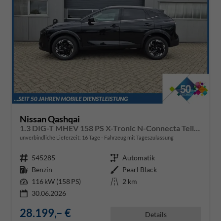
Nissan Qashqai
1.3 DIG-T MHEV 158 PS X-Tronic N-Connecta Teil-Leder PanoGlasdach Klimaautomatik Sitzheizung Lenkradheizung Navi ACC PDC v+h 360°Kamera DAB Bluetooth Touchscreen Apple CarPlay Android Auto 18"LM
unverbindliche Lieferzeit:
16 Tage
Fahrzeug mit Tageszulassung
Fahrzeugnr.
545285
Getriebe
Automatik
Kraftstoff
Benzin
Außenfarbe
Pearl Black
Leistung
116 kW (158 PS)
Kilometerstand
2 km
30.06.2026
28.199,– €
Details