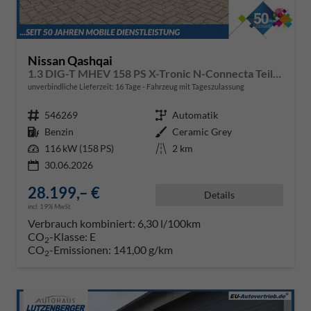
Nissan Qashqai
1.3 DIG-T MHEV 158 PS X-Tronic N-Connecta Teil-Leder PanoGlasdach Klimaautomatik Sitzheizung Lenkradheizung Navi ACC PDC v+h 360°Kamera DAB Bluetooth Touchscreen Apple CarPlay Android Auto 18"LM
unverbindliche Lieferzeit:
16 Tage
Fahrzeug mit Tageszulassung
Fahrzeugnr.
546269
Getriebe
Automatik
Kraftstoff
Benzin
Außenfarbe
Ceramic Grey
Leistung
116 kW (158 PS)
Kilometerstand
2 km
30.06.2026
28.199,– €
Details
incl. 19% MwSt.
Verbrauch kombiniert:
6,30 l/100km
CO
-Klasse:
E
2
CO
-Emissionen:
141,00 g/km
2