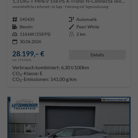
1.3 DIG-T MHEV 158 PS X-Tronic N-Connecta Teil-Leder PanoGlasdach Klimaautomatik Sitzheizung Lenkradheizung Navi ACC PDC v+h 360°Kamera DAB Bluetooth Touchscreen Apple CarPlay Android Auto 18"LM
unverbindliche Lieferzeit:
16 Tage
Fahrzeug mit Tageszulassung
Fahrzeugnr.
545435
Getriebe
Automatik
Kraftstoff
Benzin
Außenfarbe
Pearl White
Leistung
116 kW (158 PS)
Kilometerstand
2 km
30.06.2026
28.199,– €
Details
incl. 19% MwSt.
Verbrauch kombiniert:
6,30 l/100km
CO
-Klasse:
E
2
CO
-Emissionen:
141,00 g/km
2