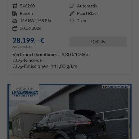
Fahrzeugnr.
546260
Getriebe
Automatik
Kraftstoff
Benzin
Außenfarbe
Pearl Black
Leistung
116 kW (158 PS)
Kilometerstand
2 km
30.06.2026
28.199,– €
Details
incl. 19% MwSt.
Verbrauch kombiniert:
6,30 l/100km
CO
-Klasse:
E
2
CO
-Emissionen:
141,00 g/km
2