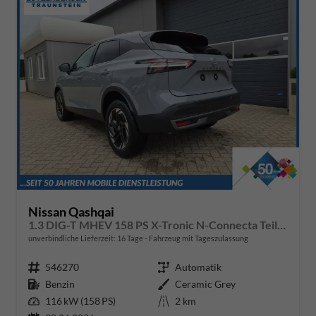
Nissan Qashqai
1.3 DIG-T MHEV 158 PS X-Tronic N-Connecta Teil-Leder PanoGlasdach Klimaautomatik Sitzheizung Lenkradheizung Navi ACC PDC v+h 360°Kamera DAB Bluetooth Touchscreen Apple CarPlay Android Auto 18"LM
unverbindliche Lieferzeit:
16 Tage
Fahrzeug mit Tageszulassung
Fahrzeugnr.
546270
Getriebe
Automatik
Kraftstoff
Benzin
Außenfarbe
Ceramic Grey
Leistung
116 kW (158 PS)
Kilometerstand
2 km