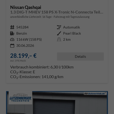
Nissan Qashqai
1.3 DIG-T MHEV 158 PS X-Tronic N-Connecta Teil-Leder PanoGlasdach Klimaautomatik Sitzheizung Lenkradheizung Navi ACC PDC v+h 360°Kamera DAB Bluetooth Touchscreen Apple CarPlay Android Auto 18"LM
unverbindliche Lieferzeit:
16 Tage
Fahrzeug mit Tageszulassung
Fahrzeugnr.
545284
Getriebe
Automatik
Kraftstoff
Benzin
Außenfarbe
Pearl Black
Leistung
116 kW (158 PS)
Kilometerstand
2 km
30.06.2026
28.199,– €
Details
incl. 19% MwSt.
Verbrauch kombiniert:
6,30 l/100km
CO
-Klasse:
E
2
CO
-Emissionen:
141,00 g/km
2