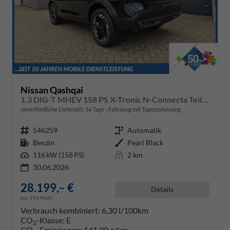
Nissan Qashqai
1.3 DIG-T MHEV 158 PS X-Tronic N-Connecta Teil-Leder PanoGlasdach Klimaautomatik Sitzheizung Lenkradheizung Navi ACC PDC v+h 360°Kamera DAB Bluetooth Touchscreen Apple CarPlay Android Auto 18"LM
unverbindliche Lieferzeit:
16 Tage
Fahrzeug mit Tageszulassung
Fahrzeugnr.
546259
Getriebe
Automatik
Kraftstoff
Benzin
Außenfarbe
Pearl Black
Leistung
116 kW (158 PS)
Kilometerstand
2 km
30.06.2026
28.199,– €
Details
incl. 19% MwSt.
Verbrauch kombiniert:
6,30 l/100km
CO
-Klasse:
E
2
CO
-Emissionen:
141,00 g/km