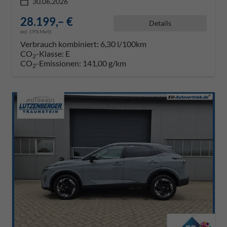
30.06.2026
28.199,– €
Details
incl. 19% MwSt.
Verbrauch kombiniert:
6,30 l/100km
CO
-Klasse:
E
2
CO
-Emissionen:
141,00 g/km
2