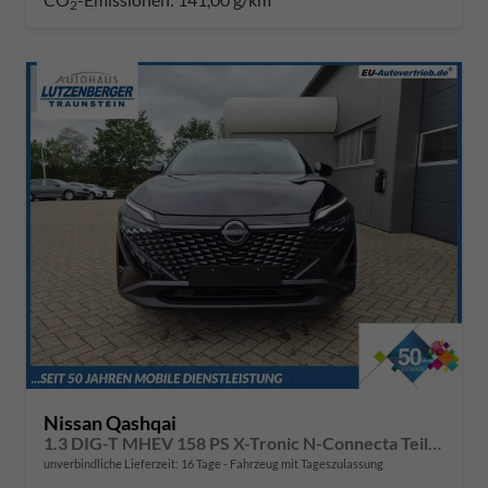
2
Nissan Qashqai
1.3 DIG-T MHEV 158 PS X-Tronic N-Connecta Teil-Leder PanoGlasdach Klimaautomatik Sitzheizung Lenkradheizung Navi ACC PDC v+h 360°Kamera DAB Bluetooth Touchscreen Apple CarPlay Android Auto 18"LM
unverbindliche Lieferzeit:
16 Tage
Fahrzeug mit Tageszulassung