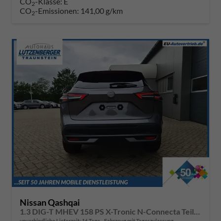
CO
-Klasse:
E
2
CO
-Emissionen:
141,00 g/km
2
Nissan Qashqai
1.3 DIG-T MHEV 158 PS X-Tronic N-Connecta Teil-Leder PanoGlasdach Klimaautomatik Sitzheizung Lenkradheizung Navi ACC PDC v+h 360°Kamera DAB Bluetooth Touchscreen Apple CarPlay Android Auto 18"LM
unverbindliche Lieferzeit:
16 Tage
Fahrzeug mit Tageszulassung