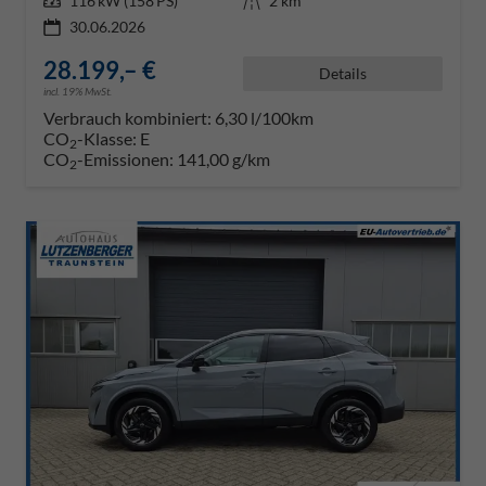
Leistung
116 kW (158 PS)
Kilometerstand
2 km
30.06.2026
28.199,– €
Details
incl. 19% MwSt.
Verbrauch kombiniert:
6,30 l/100km
CO
-Klasse:
E
2
CO
-Emissionen:
141,00 g/km
2