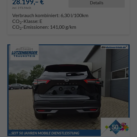
28.199,– €
Details
incl. 19% MwSt.
Verbrauch kombiniert:
6,30 l/100km
CO
-Klasse:
E
2
CO
-Emissionen:
141,00 g/km
2