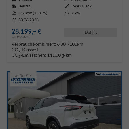
Kraftstoff
Benzin
Außenfarbe
Pearl Black
Leistung
116 kW (158 PS)
Kilometerstand
2 km
30.06.2026
28.199,– €
Details
incl. 19% MwSt.
Verbrauch kombiniert:
6,30 l/100km
CO
-Klasse:
E
2
CO
-Emissionen:
141,00 g/km
2