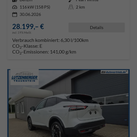
Leistung
116 kW (158 PS)
Kilometerstand
2 km
30.06.2026
28.199,– €
Details
incl. 19% MwSt.
Verbrauch kombiniert:
6,30 l/100km
CO
-Klasse:
E
2
CO
-Emissionen:
141,00 g/km
2