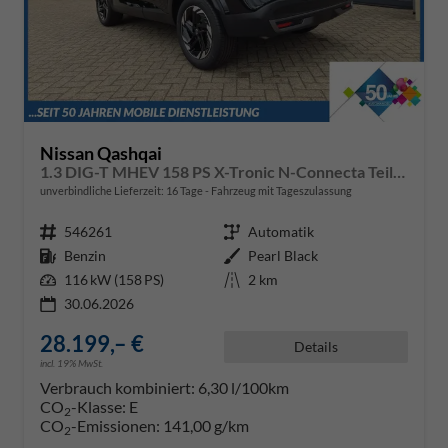
Nissan Qashqai
1.3 DIG-T MHEV 158 PS X-Tronic N-Connecta Teil-Leder PanoGlasdach Klimaautomatik Sitzheizung Lenkradheizung Navi ACC PDC v+h 360°Kamera DAB Bluetooth Touchscreen Apple CarPlay Android Auto 18"LM
unverbindliche Lieferzeit:
16 Tage
Fahrzeug mit Tageszulassung
Fahrzeugnr.
546261
Getriebe
Automatik
Kraftstoff
Benzin
Außenfarbe
Pearl Black
Leistung
116 kW (158 PS)
Kilometerstand
2 km
30.06.2026
28.199,– €
Details
incl. 19% MwSt.
Verbrauch kombiniert:
6,30 l/100km
CO
-Klasse:
E
2
CO
-Emissionen:
141,00 g/km
2