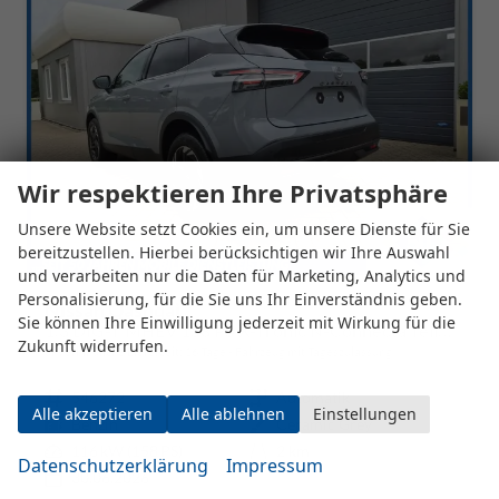
Wir respektieren Ihre Privatsphäre
Unsere Website setzt Cookies ein, um unsere Dienste für Sie
bereitzustellen. Hierbei berücksichtigen wir Ihre Auswahl
und verarbeiten nur die Daten für Marketing, Analytics und
Personalisierung, für die Sie uns Ihr Einverständnis geben.
Nissan Qashqai
Sie können Ihre Einwilligung jederzeit mit Wirkung für die
1.3 DIG-T MHEV 158 PS X-Tronic N-Connecta Teil-Leder PanoGlasdach Klimaautomatik Sitzheizung Lenkradheizung Navi ACC PDC v+h 360°Kamera DAB Bluetooth Touchscreen Apple CarPlay Android Auto 18"LM
Zukunft widerrufen.
unverbindliche Lieferzeit:
16 Tage
Fahrzeug mit Tageszulassung
Fahrzeugnr.
546272
Getriebe
Automatik
Alle akzeptieren
Alle ablehnen
Einstellungen
Kraftstoff
Benzin
Außenfarbe
Ceramic Grey
Leistung
116 kW (158 PS)
Kilometerstand
2 km
Datenschutzerklärung
Impressum
30.06.2026