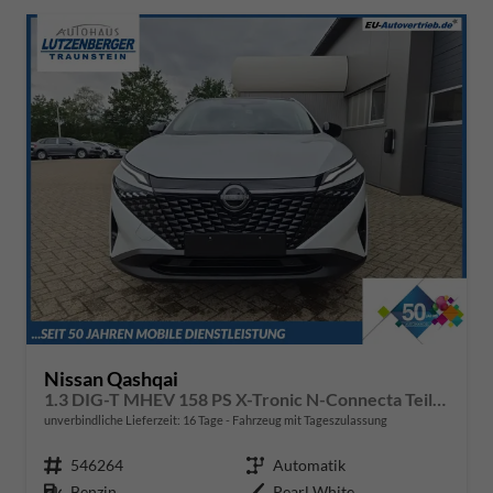
Nissan Qashqai
1.3 DIG-T MHEV 158 PS X-Tronic N-Connecta Teil-Leder PanoGlasdach Klimaautomatik Sitzheizung Lenkradheizung Navi ACC PDC v+h 360°Kamera DAB Bluetooth Touchscreen Apple CarPlay Android Auto 18"LM
unverbindliche Lieferzeit:
16 Tage
Fahrzeug mit Tageszulassung
Fahrzeugnr.
546264
Getriebe
Automatik
Kraftstoff
Benzin
Außenfarbe
Pearl White