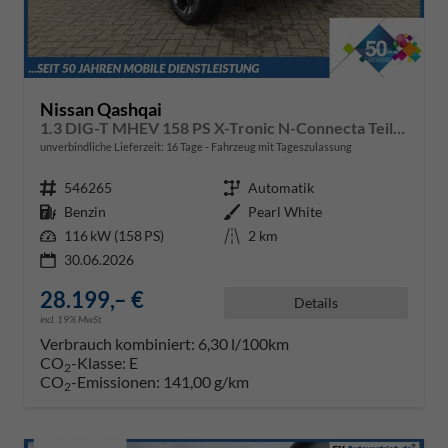
Nissan Qashqai
1.3 DIG-T MHEV 158 PS X-Tronic N-Connecta Teil-Leder PanoGlasdach Klimaautomatik Sitzheizung Lenkradheizung Navi ACC PDC v+h 360°Kamera DAB Bluetooth Touchscreen Apple CarPlay Android Auto 18"LM
unverbindliche Lieferzeit:
16 Tage
Fahrzeug mit Tageszulassung
Fahrzeugnr.
546265
Getriebe
Automatik
Kraftstoff
Benzin
Außenfarbe
Pearl White
Leistung
116 kW (158 PS)
Kilometerstand
2 km
30.06.2026
28.199,– €
Details
incl. 19% MwSt.
Verbrauch kombiniert:
6,30 l/100km
CO
-Klasse:
E
2
CO
-Emissionen:
141,00 g/km
2