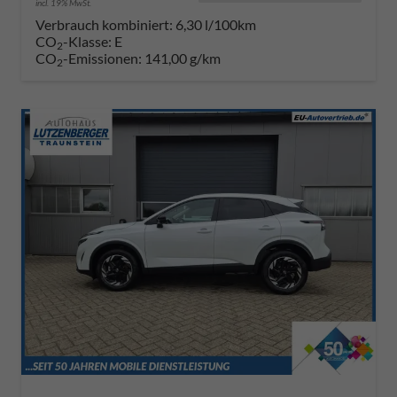
incl. 19% MwSt.
Verbrauch kombiniert:
6,30 l/100km
CO
-Klasse:
E
2
CO
-Emissionen:
141,00 g/km
2