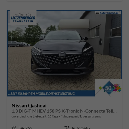
Nissan Qashqai
1.3 DIG-T MHEV 158 PS X-Tronic N-Connecta Teil-Leder PanoGlasdach Klimaautomatik Sitzheizung Lenkradheizung Navi ACC PDC v+h 360°Kamera DAB Bluetooth Touchscreen Apple CarPlay Android Auto 18"LM
unverbindliche Lieferzeit:
16 Tage
Fahrzeug mit Tageszulassung
Fahrzeugnr.
546262
Getriebe
Automatik