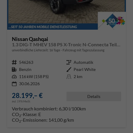
Nissan Qashqai
1.3 DIG-T MHEV 158 PS X-Tronic N-Connecta Teil-Leder PanoGlasdach Klimaautomatik Sitzheizung Lenkradheizung Navi ACC PDC v+h 360°Kamera DAB Bluetooth Touchscreen Apple CarPlay Android Auto 18"LM
unverbindliche Lieferzeit:
16 Tage
Fahrzeug mit Tageszulassung
Fahrzeugnr.
546263
Getriebe
Automatik
Kraftstoff
Benzin
Außenfarbe
Pearl White
Leistung
116 kW (158 PS)
Kilometerstand
2 km
30.06.2026
28.199,– €
Details
incl. 19% MwSt.
Verbrauch kombiniert:
6,30 l/100km
CO
-Klasse:
E
2
CO
-Emissionen:
141,00 g/km
2