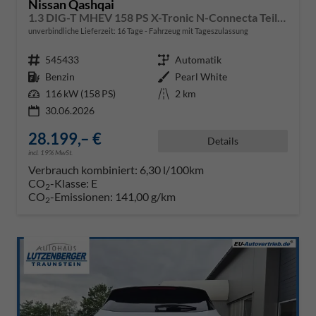
Nissan Qashqai
1.3 DIG-T MHEV 158 PS X-Tronic N-Connecta Teil-Leder PanoGlasdach Klimaautomatik Sitzheizung Lenkradheizung Navi ACC PDC v+h 360°Kamera DAB Bluetooth Touchscreen Apple CarPlay Android Auto 18"LM
unverbindliche Lieferzeit:
16 Tage
Fahrzeug mit Tageszulassung
Fahrzeugnr.
545433
Getriebe
Automatik
Kraftstoff
Benzin
Außenfarbe
Pearl White
Leistung
116 kW (158 PS)
Kilometerstand
2 km
30.06.2026
28.199,– €
Details
incl. 19% MwSt.
Verbrauch kombiniert:
6,30 l/100km
CO
-Klasse:
E
2
CO
-Emissionen:
141,00 g/km
2