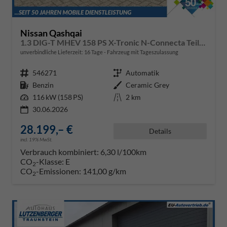
Nissan Qashqai
1.3 DIG-T MHEV 158 PS X-Tronic N-Connecta Teil-Leder PanoGlasdach Klimaautomatik Sitzheizung Lenkradheizung Navi ACC PDC v+h 360°Kamera DAB Bluetooth Touchscreen Apple CarPlay Android Auto 18"LM
unverbindliche Lieferzeit:
16 Tage
Fahrzeug mit Tageszulassung
Fahrzeugnr.
546271
Getriebe
Automatik
Kraftstoff
Benzin
Außenfarbe
Ceramic Grey
Leistung
116 kW (158 PS)
Kilometerstand
2 km
30.06.2026
28.199,– €
Details
incl. 19% MwSt.
Verbrauch kombiniert:
6,30 l/100km
CO
-Klasse:
E
2
CO
-Emissionen:
141,00 g/km
2