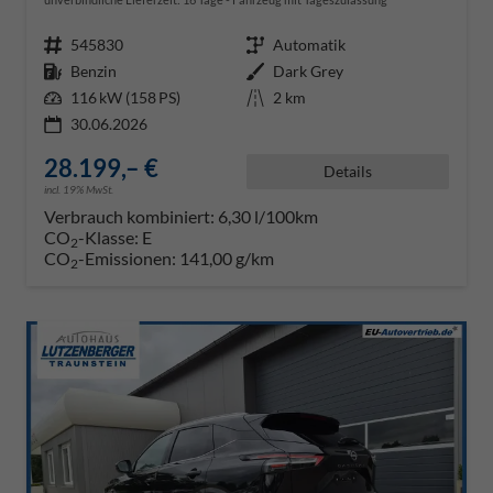
Fahrzeugnr.
545830
Getriebe
Automatik
Kraftstoff
Benzin
Außenfarbe
Dark Grey
Leistung
116 kW (158 PS)
Kilometerstand
2 km
30.06.2026
28.199,– €
Details
incl. 19% MwSt.
Verbrauch kombiniert:
6,30 l/100km
CO
-Klasse:
E
2
CO
-Emissionen:
141,00 g/km
2