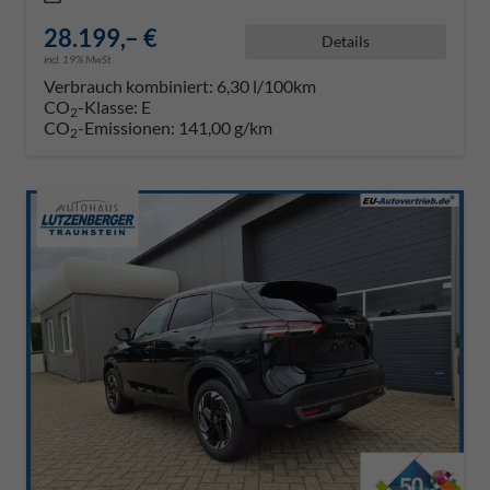
28.199,– €
Details
incl. 19% MwSt.
Verbrauch kombiniert:
6,30 l/100km
CO
-Klasse:
E
2
CO
-Emissionen:
141,00 g/km
2