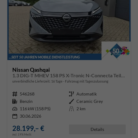
Nissan Qashqai
1.3 DIG-T MHEV 158 PS X-Tronic N-Connecta Teil-Leder PanoGlasdach Klimaautomatik Sitzheizung Lenkradheizung Navi ACC PDC v+h 360°Kamera DAB Bluetooth Touchscreen Apple CarPlay Android Auto 18"LM
unverbindliche Lieferzeit:
16 Tage
Fahrzeug mit Tageszulassung
Fahrzeugnr.
546268
Getriebe
Automatik
Kraftstoff
Benzin
Außenfarbe
Ceramic Grey
Leistung
116 kW (158 PS)
Kilometerstand
2 km
30.06.2026
28.199,– €
Details
incl. 19% MwSt.