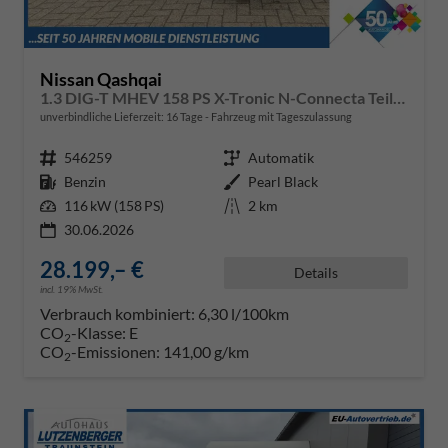
Nissan Qashqai
1.3 DIG-T MHEV 158 PS X-Tronic N-Connecta Teil-Leder PanoGlasdach Klimaautomatik Sitzheizung Lenkradheizung Navi ACC PDC v+h 360°Kamera DAB Bluetooth Touchscreen Apple CarPlay Android Auto 18"LM
unverbindliche Lieferzeit:
16 Tage
Fahrzeug mit Tageszulassung
Fahrzeugnr.
546259
Getriebe
Automatik
Kraftstoff
Benzin
Außenfarbe
Pearl Black
Leistung
116 kW (158 PS)
Kilometerstand
2 km
30.06.2026
28.199,– €
Details
incl. 19% MwSt.
Verbrauch kombiniert:
6,30 l/100km
CO
-Klasse:
E
2
CO
-Emissionen:
141,00 g/km
2