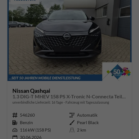
Nissan Qashqai
1.3 DIG-T MHEV 158 PS X-Tronic N-Connecta Teil-Leder PanoGlasdach Klimaautomatik Sitzheizung Lenkradheizung Navi ACC PDC v+h 360°Kamera DAB Bluetooth Touchscreen Apple CarPlay Android Auto 18"LM
unverbindliche Lieferzeit:
16 Tage
Fahrzeug mit Tageszulassung
Fahrzeugnr.
546260
Getriebe
Automatik
Kraftstoff
Benzin
Außenfarbe
Pearl Black
Leistung
116 kW (158 PS)
Kilometerstand
2 km
30.06.2026