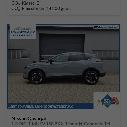
CO
-Klasse:
E
2
CO
-Emissionen:
141,00 g/km
2
Nissan Qashqai
1.3 DIG-T MHEV 158 PS X-Tronic N-Connecta Teil-Leder PanoGlasdach Klimaautomatik Sitzheizung Lenkradheizung Navi ACC PDC v+h 360°Kamera DAB Bluetooth Touchscreen Apple CarPlay Android Auto 18"LM