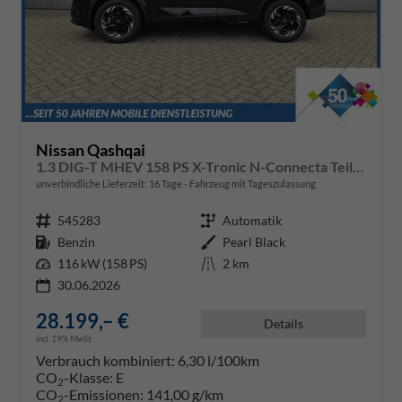
Nissan Qashqai
1.3 DIG-T MHEV 158 PS X-Tronic N-Connecta Teil-Leder PanoGlasdach Klimaautomatik Sitzheizung Lenkradheizung Navi ACC PDC v+h 360°Kamera DAB Bluetooth Touchscreen Apple CarPlay Android Auto 18"LM
unverbindliche Lieferzeit:
16 Tage
Fahrzeug mit Tageszulassung
Fahrzeugnr.
545283
Getriebe
Automatik
Kraftstoff
Benzin
Außenfarbe
Pearl Black
Leistung
116 kW (158 PS)
Kilometerstand
2 km
30.06.2026
28.199,– €
Details
incl. 19% MwSt.
Verbrauch kombiniert:
6,30 l/100km
CO
-Klasse:
E
2
CO
-Emissionen:
141,00 g/km
2