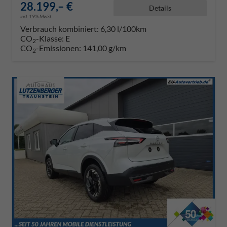
28.199,– €
Details
incl. 19% MwSt.
Verbrauch kombiniert:
6,30 l/100km
CO
-Klasse:
E
2
CO
-Emissionen:
141,00 g/km
2