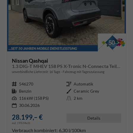
Nissan Qashqai
1.3 DIG-T MHEV 158 PS X-Tronic N-Connecta Teil-Leder PanoGlasdach Klimaautomatik Sitzheizung Lenkradheizung Navi ACC PDC v+h 360°Kamera DAB Bluetooth Touchscreen Apple CarPlay Android Auto 18"LM
unverbindliche Lieferzeit:
16 Tage
Fahrzeug mit Tageszulassung
Fahrzeugnr.
546270
Getriebe
Automatik
Kraftstoff
Benzin
Außenfarbe
Ceramic Grey
Leistung
116 kW (158 PS)
Kilometerstand
2 km
30.06.2026
28.199,– €
Details
incl. 19% MwSt.
Verbrauch kombiniert:
6,30 l/100km