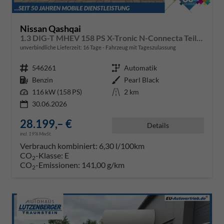
Nissan Qashqai
1.3 DIG-T MHEV 158 PS X-Tronic N-Connecta Teil-Leder PanoGlasdach Klimaautomatik Sitzheizung Lenkradheizung Navi ACC PDC v+h 360°Kamera DAB Bluetooth Touchscreen Apple CarPlay Android Auto 18"LM
unverbindliche Lieferzeit:
16 Tage
Fahrzeug mit Tageszulassung
Fahrzeugnr.
546261
Getriebe
Automatik
Kraftstoff
Benzin
Außenfarbe
Pearl Black
Leistung
116 kW (158 PS)
Kilometerstand
2 km
30.06.2026
28.199,– €
Details
incl. 19% MwSt.
Verbrauch kombiniert:
6,30 l/100km
CO
-Klasse:
E
2
CO
-Emissionen:
141,00 g/km
2