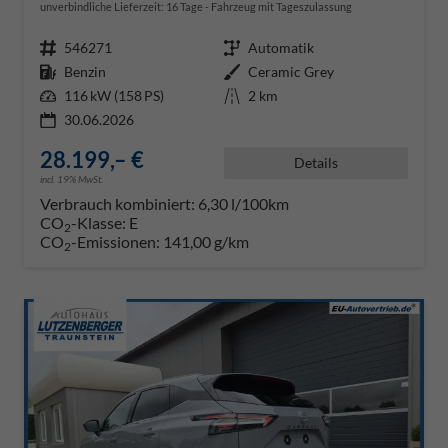
unverbindliche Lieferzeit:
16 Tage
Fahrzeug mit Tageszulassung
Fahrzeugnr.
546271
Getriebe
Automatik
Kraftstoff
Benzin
Außenfarbe
Ceramic Grey
Leistung
116 kW (158 PS)
Kilometerstand
2 km
30.06.2026
28.199,– €
Details
incl. 19% MwSt.
Verbrauch kombiniert:
6,30 l/100km
CO
-Klasse:
E
2
CO
-Emissionen:
141,00 g/km
2