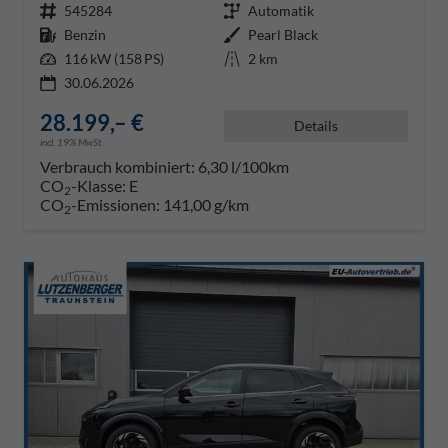
Fahrzeugnr.
545284
Getriebe
Automatik
Kraftstoff
Benzin
Außenfarbe
Pearl Black
Leistung
116 kW (158 PS)
Kilometerstand
2 km
30.06.2026
28.199,– €
Details
incl. 19% MwSt.
Verbrauch kombiniert:
6,30 l/100km
CO
-Klasse:
E
2
CO
-Emissionen:
141,00 g/km
2