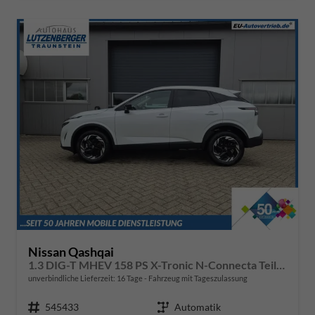
Nissan Qashqai
1.3 DIG-T MHEV 158 PS X-Tronic N-Connecta Teil-Leder PanoGlasdach Klimaautomatik Sitzheizung Lenkradheizung Navi ACC PDC v+h 360°Kamera DAB Bluetooth Touchscreen Apple CarPlay Android Auto 18"LM
unverbindliche Lieferzeit:
16 Tage
Fahrzeug mit Tageszulassung
Fahrzeugnr.
545433
Getriebe
Automatik