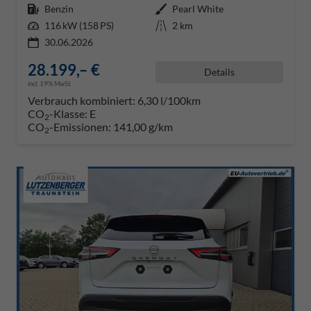
Kraftstoff
Benzin
Außenfarbe
Pearl White
Leistung
116 kW (158 PS)
Kilometerstand
2 km
30.06.2026
28.199,– €
Details
incl. 19% MwSt.
Verbrauch kombiniert:
6,30 l/100km
CO
-Klasse:
E
2
CO
-Emissionen:
141,00 g/km
2