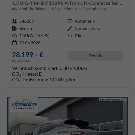
1.3 DIG-T MHEV 158 PS X-Tronic N-Connecta Teil-Leder PanoGlasdach Klimaautomatik Sitzheizung Lenkradheizung Navi ACC PDC v+h 360°Kamera DAB Bluetooth Touchscreen Apple CarPlay Android Auto 18"LM
unverbindliche Lieferzeit:
16 Tage
Fahrzeug mit Tageszulassung
Fahrzeugnr.
546269
Getriebe
Automatik
Kraftstoff
Benzin
Außenfarbe
Ceramic Grey
Leistung
116 kW (158 PS)
Kilometerstand
2 km
30.06.2026
28.199,– €
Details
incl. 19% MwSt.
Verbrauch kombiniert:
6,30 l/100km
CO
-Klasse:
E
2
CO
-Emissionen:
141,00 g/km
2