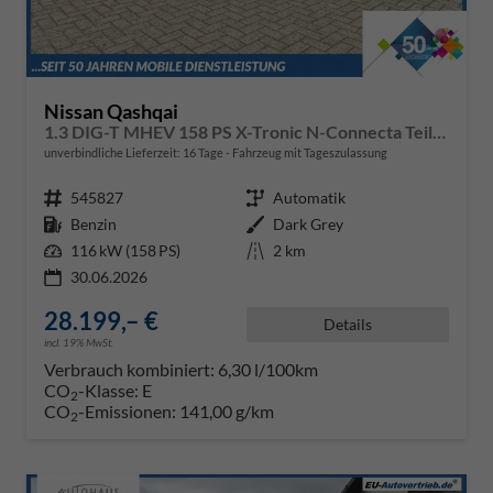
Nissan Qashqai
1.3 DIG-T MHEV 158 PS X-Tronic N-Connecta Teil-Leder PanoGlasdach Klimaautomatik Sitzheizung Lenkradheizung Navi ACC PDC v+h 360°Kamera DAB Bluetooth Touchscreen Apple CarPlay Android Auto 18"LM
unverbindliche Lieferzeit:
16 Tage
Fahrzeug mit Tageszulassung
Fahrzeugnr.
545827
Getriebe
Automatik
Kraftstoff
Benzin
Außenfarbe
Dark Grey
Leistung
116 kW (158 PS)
Kilometerstand
2 km
30.06.2026
28.199,– €
Details
incl. 19% MwSt.
Verbrauch kombiniert:
6,30 l/100km
CO
-Klasse:
E
2
CO
-Emissionen:
141,00 g/km
2