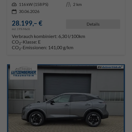
Leistung
116 kW (158 PS)
Kilometerstand
2 km
30.06.2026
28.199,– €
Details
incl. 19% MwSt.
Verbrauch kombiniert:
6,30 l/100km
CO
-Klasse:
E
2
CO
-Emissionen:
141,00 g/km
2