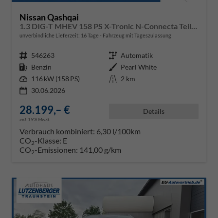
Nissan Qashqai
1.3 DIG-T MHEV 158 PS X-Tronic N-Connecta Teil-Leder PanoGlasdach Klimaautomatik Sitzheizung Lenkradheizung Navi ACC PDC v+h 360°Kamera DAB Bluetooth Touchscreen Apple CarPlay Android Auto 18"LM
unverbindliche Lieferzeit:
16 Tage
Fahrzeug mit Tageszulassung
Fahrzeugnr.
546263
Getriebe
Automatik
Kraftstoff
Benzin
Außenfarbe
Pearl White
Leistung
116 kW (158 PS)
Kilometerstand
2 km
30.06.2026
28.199,– €
Details
incl. 19% MwSt.
Verbrauch kombiniert:
6,30 l/100km
CO
-Klasse:
E
2
CO
-Emissionen:
141,00 g/km
2