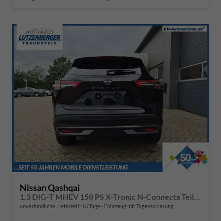
Nissan Qashqai
1.3 DIG-T MHEV 158 PS X-Tronic N-Connecta Teil-Leder PanoGlasdach Klimaautomatik Sitzheizung Lenkradheizung Navi ACC PDC v+h 360°Kamera DAB Bluetooth Touchscreen Apple CarPlay Android Auto 18"LM
unverbindliche Lieferzeit:
16 Tage
Fahrzeug mit Tageszulassung