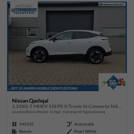
Nissan Qashqai
1.3 DIG-T MHEV 158 PS X-Tronic N-Connecta Teil-Leder PanoGlasdach Klimaautomatik Sitzheizung Lenkradheizung Navi ACC PDC v+h 360°Kamera DAB Bluetooth Touchscreen Apple CarPlay Android Auto 18"LM
unverbindliche Lieferzeit:
16 Tage
Fahrzeug mit Tageszulassung
Fahrzeugnr.
545435
Getriebe
Automatik
Kraftstoff
Benzin
Außenfarbe
Pearl White