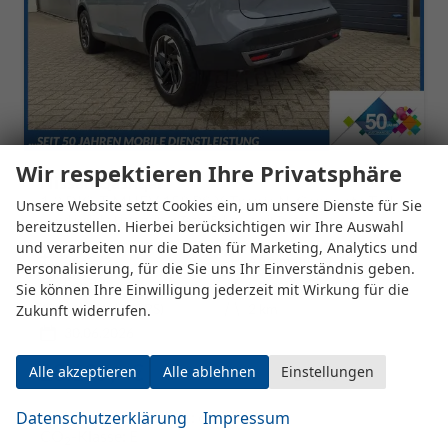
Wir respektieren Ihre Privatsphäre
Nissan Qashqai
1.3 DIG-T MHEV 158 PS X-Tronic N-Connecta Teil-Leder PanoGlasdach Klimaautomatik Sitzheizung Lenkradheizung Navi ACC PDC v+h 360°Kamera DAB Bluetooth Touchscreen Apple CarPlay Android Auto 18"LM
Unsere Website setzt Cookies ein, um unsere Dienste für Sie
unverbindliche Lieferzeit:
16 Tage
Fahrzeug mit Tageszulassung
bereitzustellen. Hierbei berücksichtigen wir Ihre Auswahl
und verarbeiten nur die Daten für Marketing, Analytics und
Fahrzeugnr.
546272
Getriebe
Automatik
Personalisierung, für die Sie uns Ihr Einverständnis geben.
Kraftstoff
Benzin
Außenfarbe
Ceramic Grey
Sie können Ihre Einwilligung jederzeit mit Wirkung für die
Leistung
116 kW (158 PS)
Kilometerstand
2 km
Zukunft widerrufen.
30.06.2026
28.199,– €
Alle akzeptieren
Alle ablehnen
Einstellungen
Details
incl. 19% MwSt.
Verbrauch kombiniert:
6,30 l/100km
Datenschutzerklärung
Impressum
CO
-Klasse:
E
2