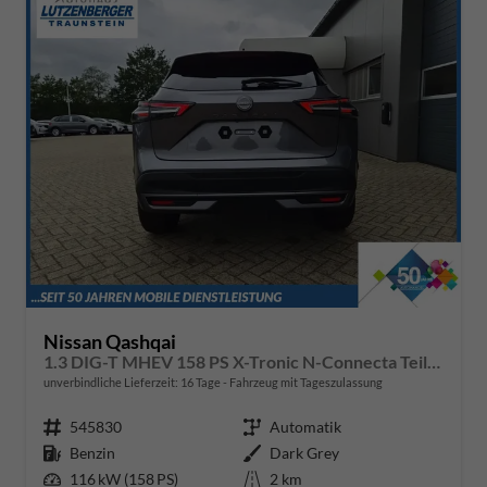
Nissan Qashqai
1.3 DIG-T MHEV 158 PS X-Tronic N-Connecta Teil-Leder PanoGlasdach Klimaautomatik Sitzheizung Lenkradheizung Navi ACC PDC v+h 360°Kamera DAB Bluetooth Touchscreen Apple CarPlay Android Auto 18"LM
unverbindliche Lieferzeit:
16 Tage
Fahrzeug mit Tageszulassung
Fahrzeugnr.
545830
Getriebe
Automatik
Kraftstoff
Benzin
Außenfarbe
Dark Grey
Leistung
116 kW (158 PS)
Kilometerstand
2 km