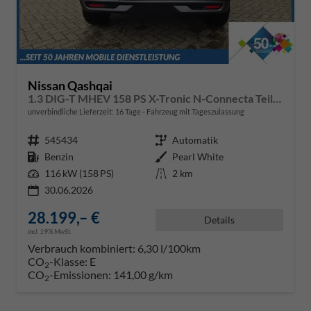
Nissan Qashqai
1.3 DIG-T MHEV 158 PS X-Tronic N-Connecta Teil-Leder PanoGlasdach Klimaautomatik Sitzheizung Lenkradheizung Navi ACC PDC v+h 360°Kamera DAB Bluetooth Touchscreen Apple CarPlay Android Auto 18"LM
unverbindliche Lieferzeit:
16 Tage
Fahrzeug mit Tageszulassung
Fahrzeugnr.
545434
Getriebe
Automatik
Kraftstoff
Benzin
Außenfarbe
Pearl White
Leistung
116 kW (158 PS)
Kilometerstand
2 km
30.06.2026
28.199,– €
Details
incl. 19% MwSt.
Verbrauch kombiniert:
6,30 l/100km
CO
-Klasse:
E
2
CO
-Emissionen:
141,00 g/km
2