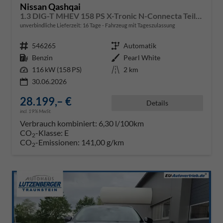
Nissan Qashqai
1.3 DIG-T MHEV 158 PS X-Tronic N-Connecta Teil-Leder PanoGlasdach Klimaautomatik Sitzheizung Lenkradheizung Navi ACC PDC v+h 360°Kamera DAB Bluetooth Touchscreen Apple CarPlay Android Auto 18"LM
unverbindliche Lieferzeit:
16 Tage
Fahrzeug mit Tageszulassung
Fahrzeugnr.
546265
Getriebe
Automatik
Kraftstoff
Benzin
Außenfarbe
Pearl White
Leistung
116 kW (158 PS)
Kilometerstand
2 km
30.06.2026
28.199,– €
Details
incl. 19% MwSt.
Verbrauch kombiniert:
6,30 l/100km
CO
-Klasse:
E
2
CO
-Emissionen:
141,00 g/km
2