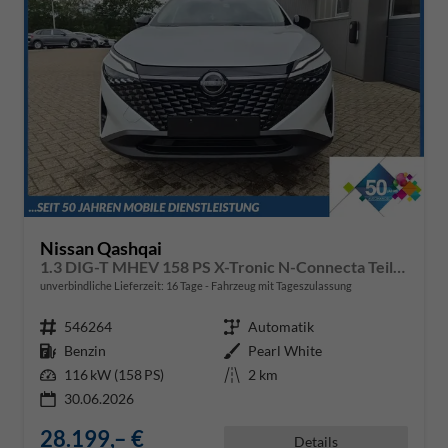
Nissan Qashqai
1.3 DIG-T MHEV 158 PS X-Tronic N-Connecta Teil-Leder PanoGlasdach Klimaautomatik Sitzheizung Lenkradheizung Navi ACC PDC v+h 360°Kamera DAB Bluetooth Touchscreen Apple CarPlay Android Auto 18"LM
unverbindliche Lieferzeit:
16 Tage
Fahrzeug mit Tageszulassung
Fahrzeugnr.
546264
Getriebe
Automatik
Kraftstoff
Benzin
Außenfarbe
Pearl White
Leistung
116 kW (158 PS)
Kilometerstand
2 km
30.06.2026
28.199,– €
Details