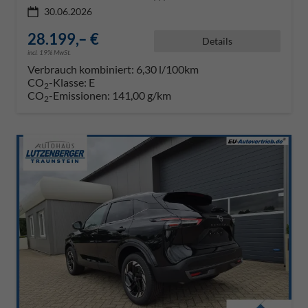
30.06.2026
28.199,– €
Details
incl. 19% MwSt.
Verbrauch kombiniert:
6,30 l/100km
CO
-Klasse:
E
2
CO
-Emissionen:
141,00 g/km
2