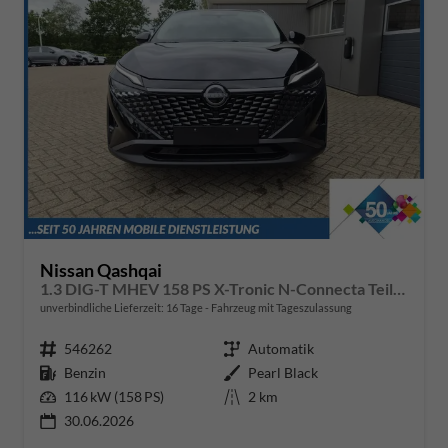
Nissan Qashqai
1.3 DIG-T MHEV 158 PS X-Tronic N-Connecta Teil-Leder PanoGlasdach Klimaautomatik Sitzheizung Lenkradheizung Navi ACC PDC v+h 360°Kamera DAB Bluetooth Touchscreen Apple CarPlay Android Auto 18"LM
unverbindliche Lieferzeit:
16 Tage
Fahrzeug mit Tageszulassung
Fahrzeugnr.
546262
Getriebe
Automatik
Kraftstoff
Benzin
Außenfarbe
Pearl Black
Leistung
116 kW (158 PS)
Kilometerstand
2 km
30.06.2026