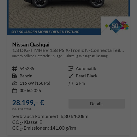
Nissan Qashqai
1.3 DIG-T MHEV 158 PS X-Tronic N-Connecta Teil-Leder PanoGlasdach Klimaautomatik Sitzheizung Lenkradheizung Navi ACC PDC v+h 360°Kamera DAB Bluetooth Touchscreen Apple CarPlay Android Auto 18"LM
unverbindliche Lieferzeit:
16 Tage
Fahrzeug mit Tageszulassung
Fahrzeugnr.
545285
Getriebe
Automatik
Kraftstoff
Benzin
Außenfarbe
Pearl Black
Leistung
116 kW (158 PS)
Kilometerstand
2 km
30.06.2026
28.199,– €
Details
incl. 19% MwSt.
Verbrauch kombiniert:
6,30 l/100km
CO
-Klasse:
E
2
CO
-Emissionen:
141,00 g/km
2