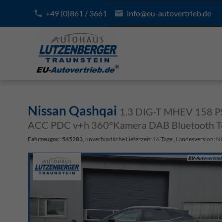
+49 (0)861 / 3661
info@eu-autovertrieb.de
Nissan Qashqai
1.3 DIG-T MHEV 158 PS 
ACC PDC v+h 360°Kamera DAB Bluetooth To
Fahrzeugnr.
:
545283
, unverbindliche Lieferzeit:
16 Tage
, Landesversion: N