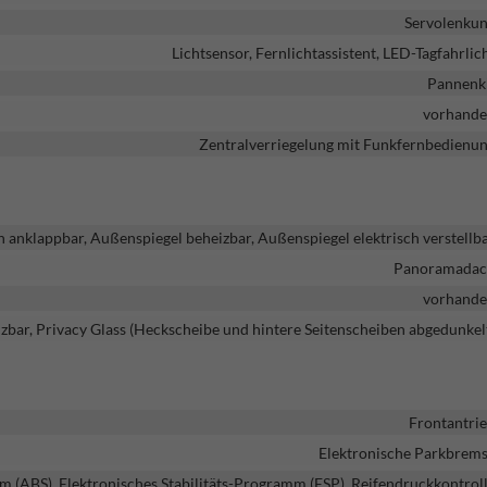
Servolenku
Lichtsensor, Fernlichtassistent, LED-Tagfahrlic
Pannenk
vorhand
Zentralverriegelung mit Funkfernbedienu
h anklappbar, Außenspiegel beheizbar, Außenspiegel elektrisch verstellb
Panoramada
vorhand
zbar, Privacy Glass (Heckscheibe und hintere Seitenscheiben abgedunkel
Frontantri
Elektronische Parkbrem
m (ABS), Elektronisches Stabilitäts-Programm (ESP), Reifendruckkontrol