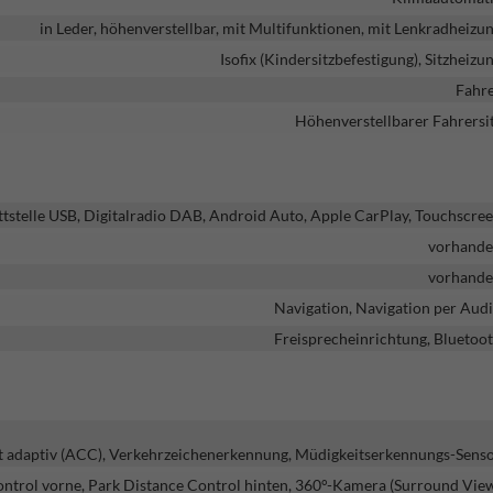
in Leder, höhenverstellbar, mit Multifunktionen, mit Lenkradheizu
Isofix (Kindersitzbefestigung), Sitzheizu
Fahr
Höhenverstellbarer Fahrersi
ttstelle USB, Digitalradio DAB, Android Auto, Apple CarPlay, Touchscre
vorhand
vorhand
Navigation, Navigation per Aud
Freisprecheinrichtung, Bluetoo
t adaptiv (ACC), Verkehrzeichenerkennung, Müdigkeitserkennungs-Sens
ontrol vorne, Park Distance Control hinten, 360°-Kamera (Surround Vie