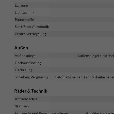
Lenkung
Lichttechnik
Pannenhilfe
Start/Stop-Automatik
Zentralverriegelung
Außen
Außenspiegel
Außenspiegel elektrisc
Dachausführung
Dachreling
Scheiben, Verglasung
Getönte Scheiben, Frontscheibe behei
Räder & Technik
Antriebsachse
Bremsen
Fahrwerk- und Regelungssysteme
Antiblockiersyste