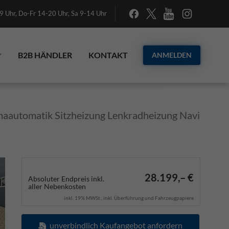
 Uhr, Do-Fr 14-20 Uhr, Sa 9-14 Uhr
B2B HÄNDLER
KONTAKT
ANMELDEN
aautomatik Sitzheizung Lenkradheizung Navi
28.199,– €
Absoluter Endpreis inkl.
aller Nebenkosten
inkl. 19% MWSt., inkl. Überführung und Fahrzeugpapiere
unverbindlich Kaufangebot anfordern