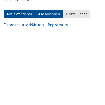
Alle akzeptieren
Alle ablehnen
Einstellungen
Datenschutzerklärung
Impressum
Eugen-Rosner-Str. 16
83278 Traunstein
Öffnungszeiten