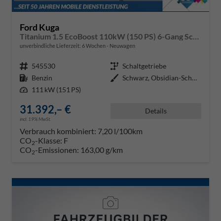
Ford Kuga
Titanium 1.5 EcoBoost 110kW (150 PS) 6-Gang Schaltgetriebe
unverbindliche Lieferzeit:
6 Wochen
Neuwagen
Fahrzeugnr.
545530
Getriebe
Schaltgetriebe
Kraftstoff
Benzin
Außenfarbe
Schwarz, Obsidian-Schwarz Metall
Leistung
111 kW (151 PS)
31.392,– €
Details
incl. 19% MwSt.
Verbrauch kombiniert:
7,20 l/100km
CO
-Klasse:
F
2
CO
-Emissionen:
163,00 g/km
2