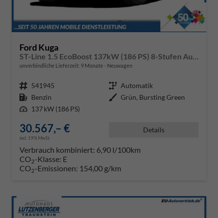
Ford Kuga
ST-Line 1.5 EcoBoost 137kW (186 PS) 8-Stufen Automatik
unverbindliche Lieferzeit:
9 Monate
Neuwagen
Fahrzeugnr.
541945
Getriebe
Automatik
Kraftstoff
Benzin
Außenfarbe
Grün, Bursting Green
Leistung
137 kW (186 PS)
30.567,– €
Details
incl. 19% MwSt.
Verbrauch kombiniert:
6,90 l/100km
CO
-Klasse:
E
2
CO
-Emissionen:
154,00 g/km
2