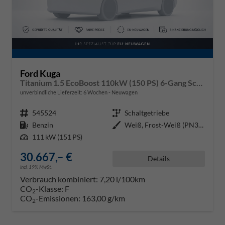
Ford Kuga
Titanium 1.5 EcoBoost 110kW (150 PS) 6-Gang Schaltgetriebe
unverbindliche Lieferzeit:
6 Wochen
Neuwagen
Fahrzeugnr.
545524
Getriebe
Schaltgetriebe
Kraftstoff
Benzin
Außenfarbe
Weiß, Frost-Weiß (PN3GZ0)
Leistung
111 kW (151 PS)
30.667,– €
Details
incl. 19% MwSt.
Verbrauch kombiniert:
7,20 l/100km
CO
-Klasse:
F
2
CO
-Emissionen:
163,00 g/km
2