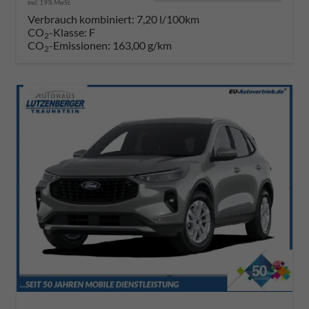
incl. 19% MwSt.
Verbrauch kombiniert:
7,20 l/100km
CO
-Klasse:
F
2
CO
-Emissionen:
163,00 g/km
2