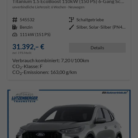
Titanium 1.5 EcoBoost 110kW (150 PS) 6-Gang Schaltgetriebe
unverbindliche Lieferzeit:
6 Wochen
Neuwagen
Fahrzeugnr.
545532
Getriebe
Schaltgetriebe
Kraftstoff
Benzin
Außenfarbe
Silber, Solar-Silber (PN4HS0)
Leistung
111 kW (151 PS)
31.392,– €
Details
incl. 19% MwSt.
Verbrauch kombiniert:
7,20 l/100km
CO
-Klasse:
F
2
CO
-Emissionen:
163,00 g/km
2