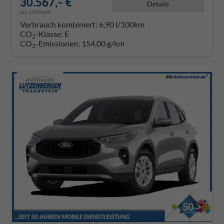
30.567,– €
Details
incl. 19% MwSt.
Verbrauch kombiniert:
6,90 l/100km
CO
-Klasse:
E
2
CO
-Emissionen:
154,00 g/km
2