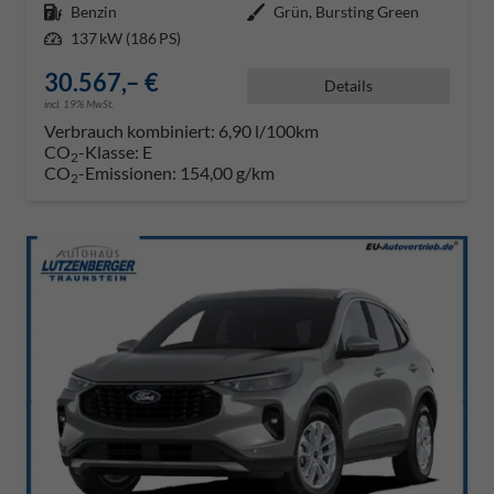
Kraftstoff
Benzin
Außenfarbe
Grün, Bursting Green
Leistung
137 kW (186 PS)
30.567,– €
Details
incl. 19% MwSt.
Verbrauch kombiniert:
6,90 l/100km
CO
-Klasse:
E
2
CO
-Emissionen:
154,00 g/km
2