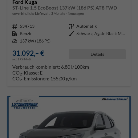
Ford Kuga
ST-Line 1.5 EcoBoost 137kW (186 PS) AT8 FWD
unverbindliche Lieferzeit:
3 Monate
Neuwagen
Fahrzeugnr.
534713
Getriebe
Automatik
Kraftstoff
Benzin
Außenfarbe
Schwarz, Agate Black Metallic
Leistung
137 kW (186 PS)
31.092,– €
Details
incl. 19% MwSt.
Verbrauch kombiniert:
6,80 l/100km
CO
-Klasse:
E
2
CO
-Emissionen:
155,00 g/km
2