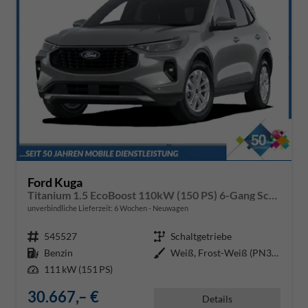
Ford Kuga
Titanium 1.5 EcoBoost 110kW (150 PS) 6-Gang Schaltgetriebe
unverbindliche Lieferzeit:
6 Wochen
Neuwagen
Fahrzeugnr.
545527
Getriebe
Schaltgetriebe
Kraftstoff
Benzin
Außenfarbe
Weiß, Frost-Weiß (PN3GZ0)
Leistung
111 kW (151 PS)
30.667,– €
Details