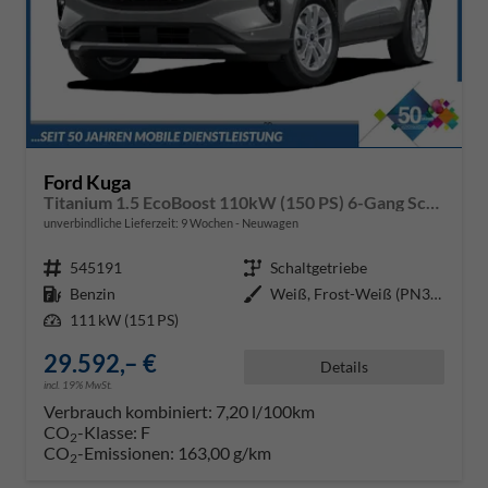
Ford Kuga
Titanium 1.5 EcoBoost 110kW (150 PS) 6-Gang Schaltgetriebe
unverbindliche Lieferzeit:
9 Wochen
Neuwagen
Fahrzeugnr.
545191
Getriebe
Schaltgetriebe
Kraftstoff
Benzin
Außenfarbe
Weiß, Frost-Weiß (PN3GZ0)
Leistung
111 kW (151 PS)
29.592,– €
Details
incl. 19% MwSt.
Verbrauch kombiniert:
7,20 l/100km
CO
-Klasse:
F
2
CO
-Emissionen:
163,00 g/km
2