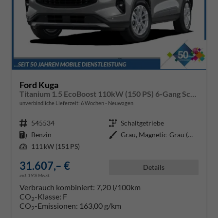
Ford Kuga
Titanium 1.5 EcoBoost 110kW (150 PS) 6-Gang Schaltgetriebe
unverbindliche Lieferzeit:
6 Wochen
Neuwagen
Fahrzeugnr.
545534
Getriebe
Schaltgetriebe
Kraftstoff
Benzin
Außenfarbe
Grau, Magnetic-Grau (Metallic) (
Leistung
111 kW (151 PS)
31.607,– €
Details
incl. 19% MwSt.
Verbrauch kombiniert:
7,20 l/100km
CO
-Klasse:
F
2
CO
-Emissionen:
163,00 g/km
2