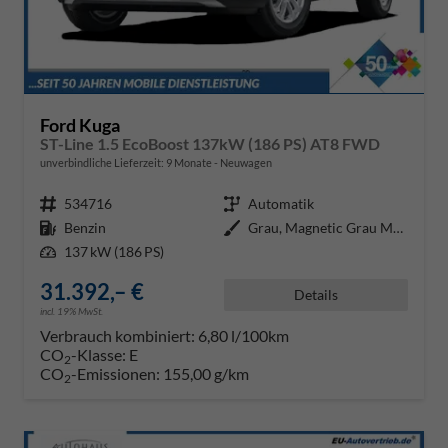
Ford Kuga
ST-Line 1.5 EcoBoost 137kW (186 PS) AT8 FWD
unverbindliche Lieferzeit:
9 Monate
Neuwagen
Fahrzeugnr.
534716
Getriebe
Automatik
Kraftstoff
Benzin
Außenfarbe
Grau, Magnetic Grau Metallic
Leistung
137 kW (186 PS)
31.392,– €
Details
incl. 19% MwSt.
Verbrauch kombiniert:
6,80 l/100km
CO
-Klasse:
E
2
CO
-Emissionen:
155,00 g/km
2