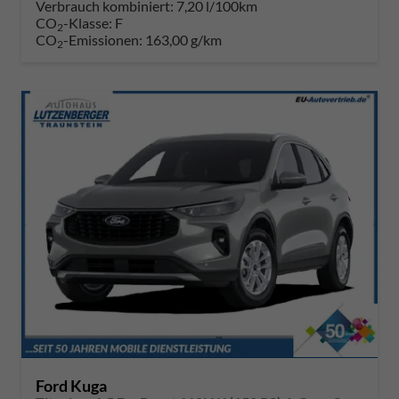
Verbrauch kombiniert:
7,20 l/100km
CO
-Klasse:
F
2
CO
-Emissionen:
163,00 g/km
2
Ford Kuga