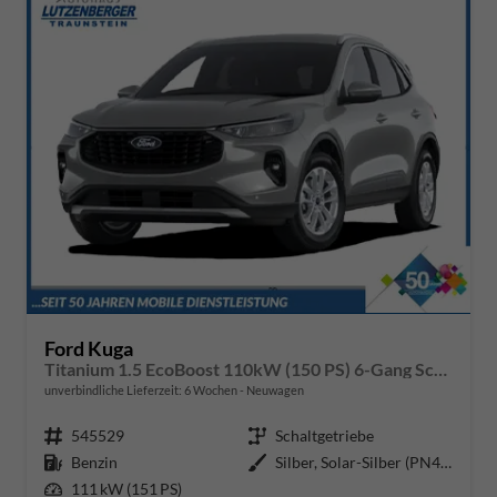
Ford Kuga
Titanium 1.5 EcoBoost 110kW (150 PS) 6-Gang Schaltgetriebe
unverbindliche Lieferzeit:
6 Wochen
Neuwagen
Fahrzeugnr.
545529
Getriebe
Schaltgetriebe
Kraftstoff
Benzin
Außenfarbe
Silber, Solar-Silber (PN4HS0)
Leistung
111 kW (151 PS)