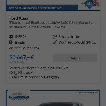
Ford Kuga
Titanium 1.5 EcoBoost 110kW (150 PS) 6-Gang Schaltgetriebe
unverbindliche Lieferzeit:
6 Wochen
Neuwagen
Fahrzeugnr.
545526
Getriebe
Schaltgetriebe
Kraftstoff
Benzin
Außenfarbe
Weiß, Frost-Weiß (PN3GZ0)
Leistung
111 kW (151 PS)
30.667,– €
Details
incl. 19% MwSt.
Verbrauch kombiniert:
7,20 l/100km
CO
-Klasse:
F
2
CO
-Emissionen:
163,00 g/km
2