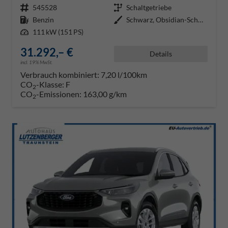
Fahrzeugnr.
545528
Getriebe
Schaltgetriebe
Kraftstoff
Benzin
Außenfarbe
Schwarz, Obsidian-Schwarz Metall
Leistung
111 kW (151 PS)
31.292,– €
Details
incl. 19% MwSt.
Verbrauch kombiniert:
7,20 l/100km
CO
-Klasse:
F
2
CO
-Emissionen:
163,00 g/km
2