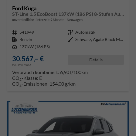
Ford Kuga
ST-Line 1.5 EcoBoost 137kW (186 PS) 8-Stufen Automatik
unverbindliche Lieferzeit:
9 Monate
Neuwagen
Fahrzeugnr.
541949
Getriebe
Automatik
Kraftstoff
Benzin
Außenfarbe
Schwarz, Agate Black Metallic
Leistung
137 kW (186 PS)
30.567,– €
Details
incl. 19% MwSt.
Verbrauch kombiniert:
6,90 l/100km
CO
-Klasse:
E
2
CO
-Emissionen:
154,00 g/km
2