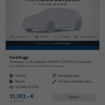
Ford Kuga
Titanium 1.5 EcoBoost 110kW (150 PS) 6-Gang Schaltgetriebe
unverbindliche Lieferzeit:
6 Wochen
Neuwagen
Fahrzeugnr.
545531
Getriebe
Schaltgetriebe
Kraftstoff
Benzin
Außenfarbe
Schwarz, Obsidian-Schwarz Metall
Leistung
111 kW (151 PS)
31.392,– €
Details
incl. 19% MwSt.