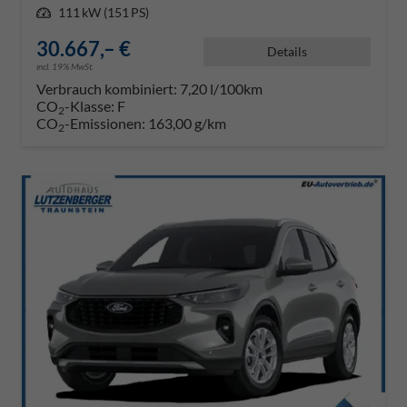
Leistung
111 kW (151 PS)
30.667,– €
Details
incl. 19% MwSt.
Verbrauch kombiniert:
7,20 l/100km
CO
-Klasse:
F
2
CO
-Emissionen:
163,00 g/km
2