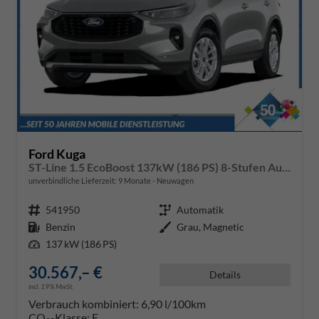
Ford Kuga
ST-Line 1.5 EcoBoost 137kW (186 PS) 8-Stufen Automatik
unverbindliche Lieferzeit:
9 Monate
Neuwagen
Fahrzeugnr.
541950
Getriebe
Automatik
Kraftstoff
Benzin
Außenfarbe
Grau, Magnetic
Leistung
137 kW (186 PS)
30.567,– €
Details
incl. 19% MwSt.
Verbrauch kombiniert:
6,90 l/100km
CO
-Klasse:
E