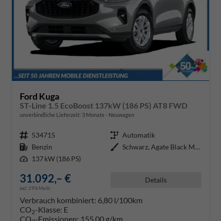
Ford Kuga
ST-Line 1.5 EcoBoost 137kW (186 PS) AT8 FWD
unverbindliche Lieferzeit:
3 Monate
Neuwagen
Fahrzeugnr.
534715
Getriebe
Automatik
Kraftstoff
Benzin
Außenfarbe
Schwarz, Agate Black Metallic
Leistung
137 kW (186 PS)
31.092,– €
Details
incl. 19% MwSt.
Verbrauch kombiniert:
6,80 l/100km
CO
-Klasse:
E
2
CO
-Emissionen:
155,00 g/km