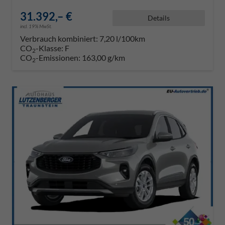
31.392,– €
Details
incl. 19% MwSt.
Verbrauch kombiniert:
7,20 l/100km
CO
-Klasse:
F
2
CO
-Emissionen:
163,00 g/km
2