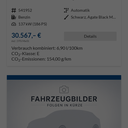
Fahrzeugnr.
541952
Getriebe
Automatik
Kraftstoff
Benzin
Außenfarbe
Schwarz, Agate Black Metallic
Leistung
137 kW (186 PS)
30.567,– €
Details
incl. 19% MwSt.
Verbrauch kombiniert:
6,90 l/100km
CO
-Klasse:
E
2
CO
-Emissionen:
154,00 g/km
2