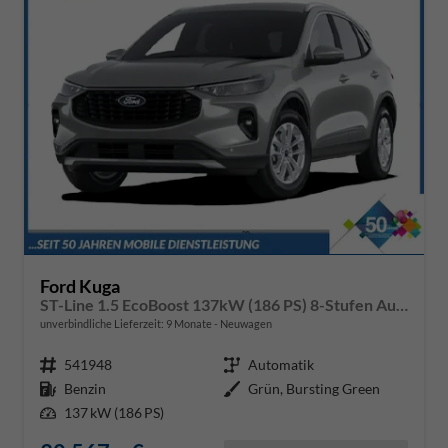
Ford Kuga
ST-Line 1.5 EcoBoost 137kW (186 PS) 8-Stufen Automatik
unverbindliche Lieferzeit:
9 Monate
Neuwagen
Fahrzeugnr.
541948
Getriebe
Automatik
Kraftstoff
Benzin
Außenfarbe
Grün, Bursting Green
Leistung
137 kW (186 PS)