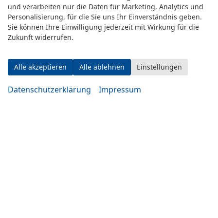
und verarbeiten nur die Daten für Marketing, Analytics und
Personalisierung, für die Sie uns Ihr Einverständnis geben.
Sie können Ihre Einwilligung jederzeit mit Wirkung für die
Zukunft widerrufen.
Eugen-Rosner-Str. 16
83278 Traunstein
Alle akzeptieren
Alle ablehnen
Einstellungen
Öffnungszeiten
Datenschutzerklärung
Impressum
Montag bis Mittwoch
10:00-19:00 Uhr
Donnerstag bis Freitag