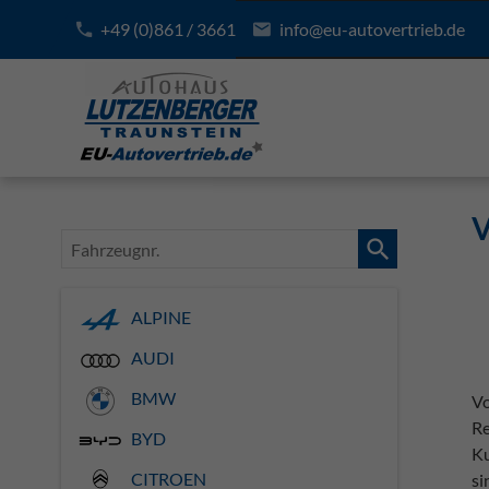
+49 (0)861 / 3661
info@eu-autovertrieb.de
V
Fahrzeugnr.
ALPINE
AUDI
BMW
Vo
Re
BYD
Ku
CITROEN
si