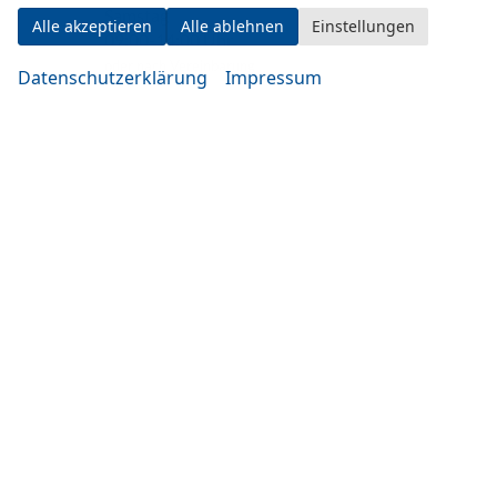
Samstag
Alle akzeptieren
Alle ablehnen
Einstellungen
09:00-14:00 Uhr
oder nach Vereinbarung
Datenschutzerklärung
Impressum
Rufen Sie an
+49 (0)861 3661
Anmelden
Informationen zur Barrierefreiheit