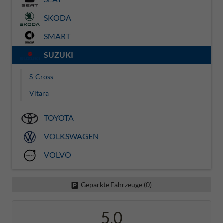
SKODA
SMART
SUZUKI
S-Cross
Vitara
TOYOTA
VOLKSWAGEN
VOLVO
Geparkte Fahrzeuge (
0
)
5,0