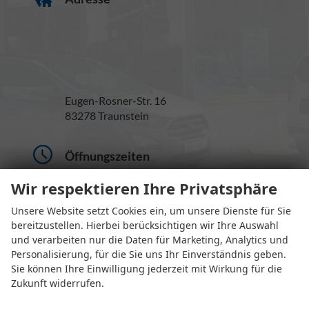
Eugen-Rosner-Str. 16
83278 Traunstein
Öffnungszeiten
Wir respektieren Ihre Privatsphäre
Unsere Website setzt Cookies ein, um unsere Dienste für Sie
bereitzustellen. Hierbei berücksichtigen wir Ihre Auswahl
und verarbeiten nur die Daten für Marketing, Analytics und
Personalisierung, für die Sie uns Ihr Einverständnis geben.
Montag bis Mittwoch
Sie können Ihre Einwilligung jederzeit mit Wirkung für die
10:00-19:00 Uhr
Zukunft widerrufen.
Donnerstag bis Freitag
14:00-20:00 Uhr