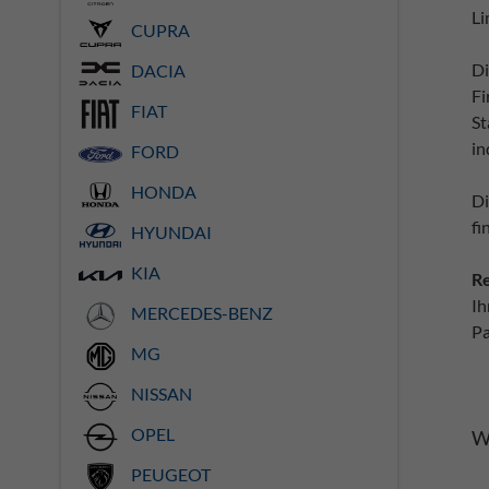
Li
CUPRA
Di
DACIA
Fi
FIAT
St
in
FORD
HONDA
Di
fi
HYUNDAI
KIA
Re
I
MERCEDES-BENZ
Pa
MG
NISSAN
OPEL
W
PEUGEOT