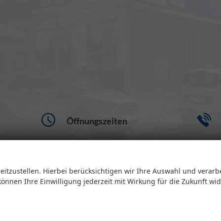
Öffnungszeiten
eitzustellen. Hierbei berücksichtigen wir Ihre Auswahl und verarb
Montag bis Mittwoch
 können Ihre Einwilligung jederzeit mit Wirkung für die Zukunft wi
10:00-19:00 Uhr
Donnerstag bis Freitag
14:00-20:00 Uhr
Samstag