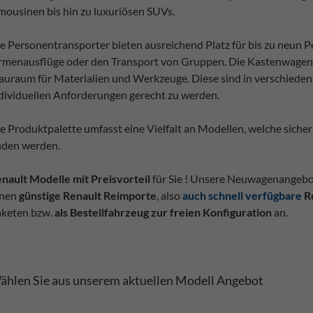
mousinen bis hin zu luxuriösen SUVs.
e Personentransporter bieten ausreichend Platz für bis zu neun P
rmenausflüge oder den Transport von Gruppen. Die Kastenwagen 
auraum für Materialien und Werkzeuge. Diese sind in verschiede
dividuellen Anforderungen gerecht zu werden.
e Produktpalette umfasst eine Vielfalt an Modellen, welche sicher
nden werden.
nault Modelle mit Preisvorteil
für Sie ! Unsere Neuwagenangebot
hnen
günstige Renault Reimporte
, also
auch schnell verfügbare
R
keten bzw.
als Bestellfahrzeug zur freien Konfiguration
an.
ählen Sie aus unserem aktuellen Modell Angebot