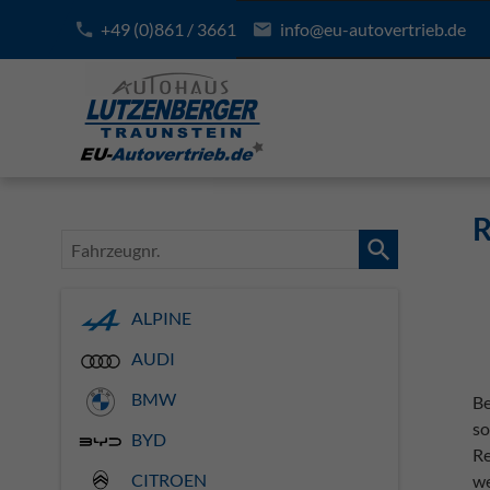
+49 (0)861 / 3661
info@eu-autovertrieb.de
R
Fahrzeugnr.
ALPINE
AUDI
BMW
Be
so
BYD
Re
CITROEN
we