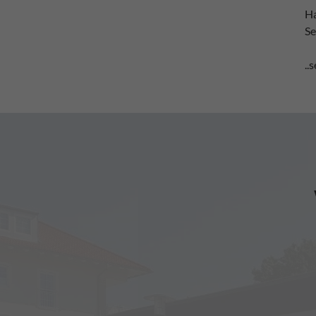
Ha
Se
..