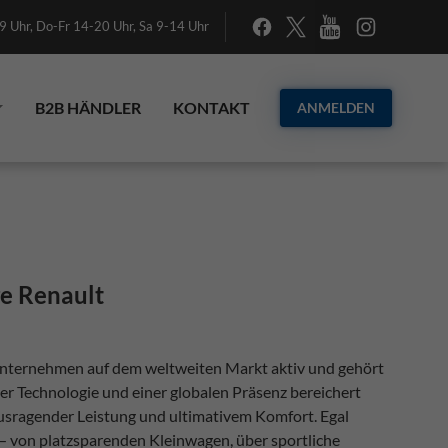
 Uhr, Do-Fr 14-20 Uhr, Sa 9-14 Uhr
B2B HÄNDLER
KONTAKT
ANMELDEN
e Renault
lunternehmen auf dem weltweiten Markt aktiv und gehört
er Technologie und einer globalen Präsenz bereichert
usragender Leistung und ultimativem Komfort. Egal
 — von platzsparenden Kleinwagen, über sportliche