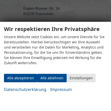
Eugen-Rosner-Str. 16
83278 Traunstein
Wir respektieren Ihre Privatsphäre
Öffnungszeiten
Unsere Website setzt Cookies ein, um unsere Dienste für Sie
bereitzustellen. Hierbei berücksichtigen wir Ihre Auswahl
und verarbeiten nur die Daten für Marketing, Analytics und
Personalisierung, für die Sie uns Ihr Einverständnis geben.
Sie können Ihre Einwilligung jederzeit mit Wirkung für die
Zukunft widerrufen.
Montag bis Mittwoch
10:00-19:00 Uhr
Donnerstag bis Freitag
Alle akzeptieren
Alle ablehnen
Einstellungen
14:00-20:00 Uhr
Samstag
Datenschutzerklärung
Impressum
09:00-14:00 Uhr
oder nach Vereinbarung