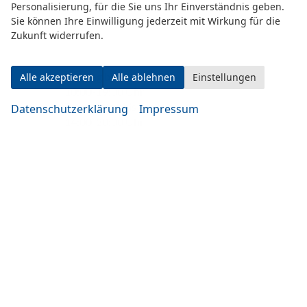
Personalisierung, für die Sie uns Ihr Einverständnis geben.
Sie können Ihre Einwilligung jederzeit mit Wirkung für die
Zukunft widerrufen.
Montag bis Mittwoch
Alle akzeptieren
Alle ablehnen
Einstellungen
10:00-19:00 Uhr
Donnerstag bis Freitag
Datenschutzerklärung
Impressum
14:00-20:00 Uhr
Samstag
09:00-14:00 Uhr
oder nach Vereinbarung
Rufen Sie an