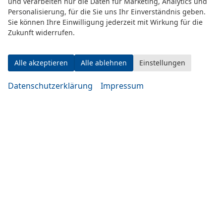
und verarbeiten nur die Daten für Marketing, Analytics und
Personalisierung, für die Sie uns Ihr Einverständnis geben.
Öffnungszeiten
Sie können Ihre Einwilligung jederzeit mit Wirkung für die
Zukunft widerrufen.
Alle akzeptieren
Alle ablehnen
Einstellungen
Datenschutzerklärung
Impressum
Montag bis Mittwoch
10:00-19:00 Uhr
Donnerstag bis Freitag
14:00-20:00 Uhr
Samstag
09:00-14:00 Uhr
oder nach Vereinbarung
Rufen Sie an