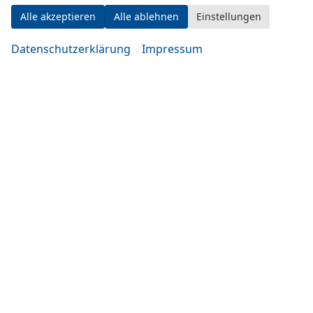
Samstag
Alle akzeptieren
Alle ablehnen
Einstellungen
09:00-14:00 Uhr
oder nach Vereinbarung
Datenschutzerklärung
Impressum
Rufen Sie an
+49 (0)861 3661
Anmelden
Informationen zur Barrierefreiheit