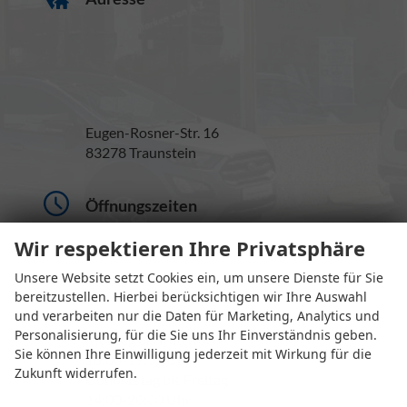
Eugen-Rosner-Str. 16
83278 Traunstein
Öffnungszeiten
Wir respektieren Ihre Privatsphäre
Unsere Website setzt Cookies ein, um unsere Dienste für Sie
bereitzustellen. Hierbei berücksichtigen wir Ihre Auswahl
und verarbeiten nur die Daten für Marketing, Analytics und
Personalisierung, für die Sie uns Ihr Einverständnis geben.
Montag bis Mittwoch
Sie können Ihre Einwilligung jederzeit mit Wirkung für die
10:00-19:00 Uhr
Zukunft widerrufen.
Donnerstag bis Freitag
14:00-20:00 Uhr