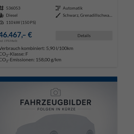
Fahrzeugnr.
536053
Getriebe
Automatik
Kraftstoff
Diesel
Außenfarbe
Schwarz, Grenadillschwarz Metall
Leistung
110 kW (150 PS)
46.467,– €
Details
incl. 19% MwSt.
Verbrauch kombiniert:
5,90 l/100km
CO
-Klasse:
F
2
CO
-Emissionen:
158,00 g/km
2