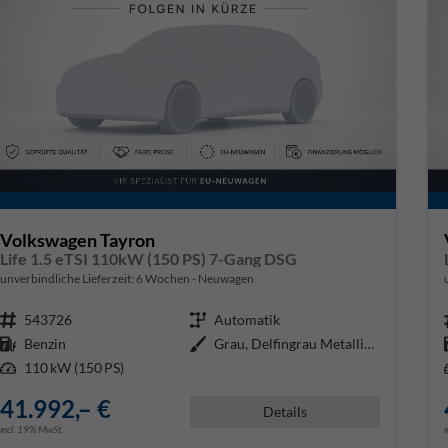
Volkswagen Tayron
Life 1.5 eTSI 110kW (150 PS) 7-Gang DSG
unverbindliche Lieferzeit:
6 Wochen
Neuwagen
Fahrzeugnr.
543726
Getriebe
Automatik
Kraftstoff
Benzin
Außenfarbe
Grau, Delfingrau Metallic (B0)
Leistung
110 kW (150 PS)
41.992,– €
Details
incl. 19% MwSt.