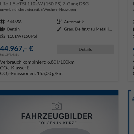
Life 1.5 eTSI 110kW (150 PS) 7-Gang DSG
unverbindliche Lieferzeit:
6 Wochen
Neuwagen
Fahrzeugnr.
544658
Getriebe
Automatik
Kraftstoff
Benzin
Außenfarbe
Grau, Delfingrau Metallic (B0)
Leistung
110 kW (150 PS)
44.967,– €
Details
incl. 19% MwSt.
Verbrauch kombiniert:
6,80 l/100km
CO
-Klasse:
E
2
CO
-Emissionen:
155,00 g/km
2