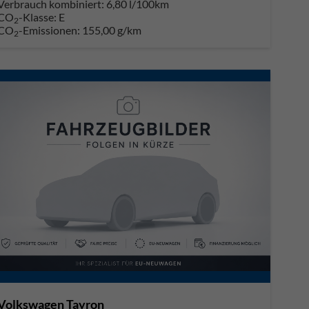
Verbrauch kombiniert:
6,80 l/100km
CO
-Klasse:
E
2
CO
-Emissionen:
155,00 g/km
2
Volkswagen Tayron