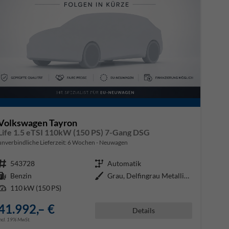
Volkswagen Tayron
Life 1.5 eTSI 110kW (150 PS) 7-Gang DSG
unverbindliche Lieferzeit:
6 Wochen
Neuwagen
Fahrzeugnr.
543728
Getriebe
Automatik
Kraftstoff
Benzin
Außenfarbe
Grau, Delfingrau Metallic (B0)
Leistung
110 kW (150 PS)
41.992,– €
Details
incl. 19% MwSt.