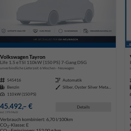
Volkswagen Tayron
Life 1.5 eTSI 110kW (150 PS) 7-Gang DSG
unverbindliche Lieferzeit:
6 Wochen
Neuwagen
Fahrzeugnr.
545416
Getriebe
Automatik
Kraftstoff
Benzin
Außenfarbe
Silber, Oyster Silver Metallic (
Leistung
110 kW (150 PS)
45.492,– €
Details
incl. 19% MwSt.
Verbrauch kombiniert:
6,70 l/100km
CO
-Klasse:
E
2
CO
-Emissionen:
152,00 g/km