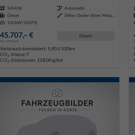
Fahrzeugnr.
545418
Getriebe
Automatik
Kraftstoff
Diesel
Außenfarbe
Silber, Oyster Silver Metallic (
Leistung
110 kW (150 PS)
45.707,– €
Details
incl. 19% MwSt.
Verbrauch kombiniert:
5,90 l/100km
CO
-Klasse:
F
2
CO
-Emissionen:
158,00 g/km
2