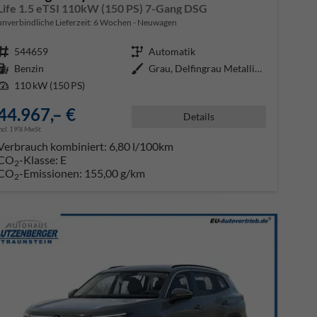
Life 1.5 eTSI 110kW (150 PS) 7-Gang DSG
unverbindliche Lieferzeit:
6 Wochen
Neuwagen
Fahrzeugnr.
544659
Getriebe
Automatik
Kraftstoff
Benzin
Außenfarbe
Grau, Delfingrau Metallic (B0)
Leistung
110 kW (150 PS)
44.967,– €
Details
incl. 19% MwSt.
Verbrauch kombiniert:
6,80 l/100km
CO
-Klasse:
E
2
CO
-Emissionen:
155,00 g/km
2