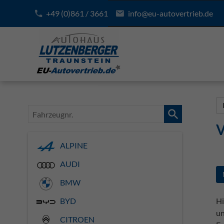
+49 (0)861 / 3661
info@eu-autovertrieb.de
Fahrzeugnr.
V
ALPINE
AUDI
BMW
Hi
BYD
un
CITROEN