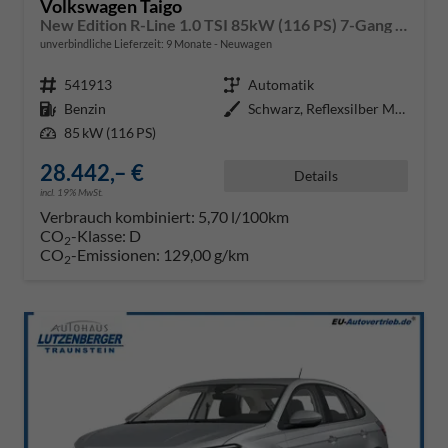
Volkswagen Taigo
New Edition R-Line 1.0 TSI 85kW (116 PS) 7-Gang DSG
unverbindliche Lieferzeit:
9 Monate
Neuwagen
Fahrzeugnr.
541913
Getriebe
Automatik
Kraftstoff
Benzin
Außenfarbe
Schwarz, Reflexsilber Metallic /
Leistung
85 kW (116 PS)
28.442,– €
Details
incl. 19% MwSt.
Verbrauch kombiniert:
5,70 l/100km
CO
-Klasse:
D
2
CO
-Emissionen:
129,00 g/km
2