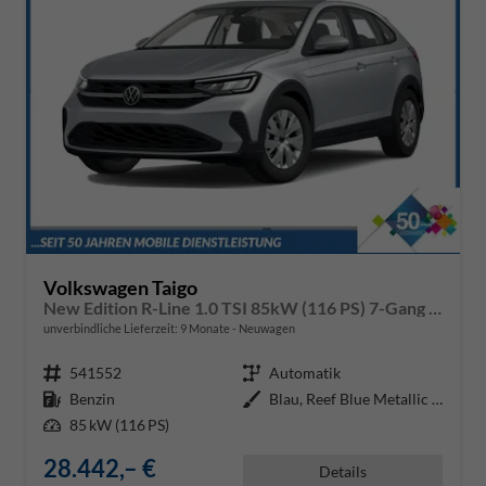
Volkswagen Taigo
New Edition R-Line 1.0 TSI 85kW (116 PS) 7-Gang DSG
unverbindliche Lieferzeit:
9 Monate
Neuwagen
Fahrzeugnr.
541552
Getriebe
Automatik
Kraftstoff
Benzin
Außenfarbe
Blau, Reef Blue Metallic / Dach
Leistung
85 kW (116 PS)
28.442,– €
Details