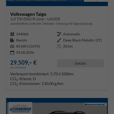
Volkswagen Taigo
1,0 TSI DSG R-Line - LAGER
unverbindliche Lieferzeit:
3 Wochen
Fahrzeug mit Tageszulassung
Fahrzeugnr.
544066
Getriebe
Automatik
Kraftstoff
Benzin
Außenfarbe
Deep Black Metallic (2T)
Leistung
85 kW (116 PS)
Kilometerstand
20 km
01.06.2026
29.509,– €
Details
incl. 19% MwSt.
Verbrauch kombiniert:
5,70 l/100km
CO
-Klasse:
D
2
CO
-Emissionen:
130,00 g/km
2