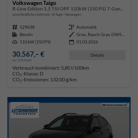
Volkswagen Taigo
R-Line Edition 1.5 TSI OPF 110kW (150 PS) 7-Gang DSG
unverbindliche Lieferzeit:
14 Tage
Neuwagen
Fahrzeugnr.
529638
Getriebe
Automatik
Kraftstoff
Benzin
Außenfarbe
Grau, Rauch Grau (5W5W)
Leistung
110 kW (150 PS)
01.03.2026
30.567,– €
Details
incl. 19% MwSt.
Verbrauch kombiniert:
5,80 l/100km
CO
-Klasse:
D
2
CO
-Emissionen:
132,00 g/km
2