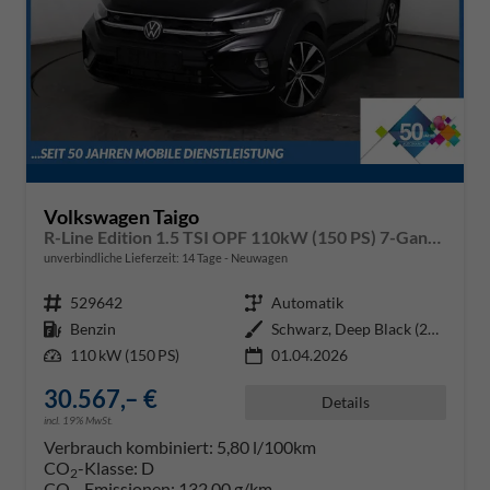
Volkswagen Taigo
R-Line Edition 1.5 TSI OPF 110kW (150 PS) 7-Gang DSG
unverbindliche Lieferzeit:
14 Tage
Neuwagen
Fahrzeugnr.
529642
Getriebe
Automatik
Kraftstoff
Benzin
Außenfarbe
Schwarz, Deep Black (2T2T)
Leistung
110 kW (150 PS)
01.04.2026
30.567,– €
Details
incl. 19% MwSt.
Verbrauch kombiniert:
5,80 l/100km
CO
-Klasse:
D
2
CO
-Emissionen:
132,00 g/km