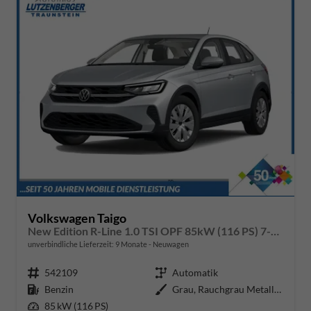
Volkswagen Taigo
New Edition R-Line 1.0 TSI OPF 85kW (116 PS) 7-Gang-Doppelkupplungsgetriebe DSG
unverbindliche Lieferzeit:
9 Monate
Neuwagen
Fahrzeugnr.
542109
Getriebe
Automatik
Kraftstoff
Benzin
Außenfarbe
Grau, Rauchgrau Metallic (5W)
Leistung
85 kW (116 PS)