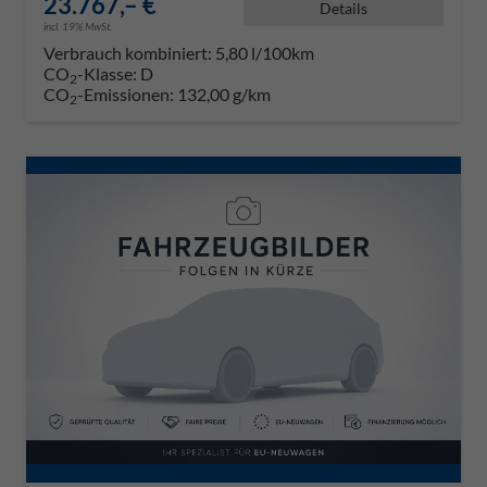
23.767,– €
Details
incl. 19% MwSt.
Verbrauch kombiniert:
5,80 l/100km
CO
-Klasse:
D
2
CO
-Emissionen:
132,00 g/km
2