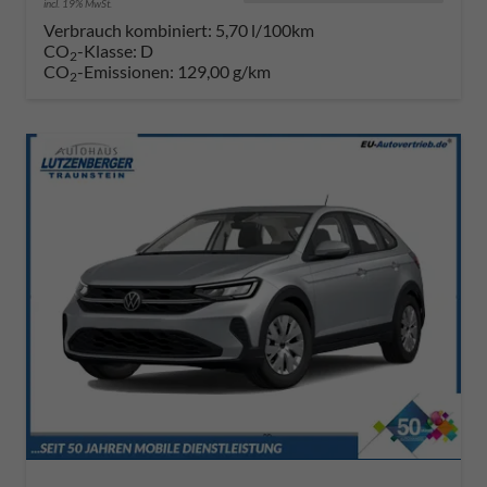
incl. 19% MwSt.
Verbrauch kombiniert:
5,70 l/100km
CO
-Klasse:
D
2
CO
-Emissionen:
129,00 g/km
2