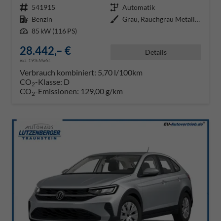
Fahrzeugnr.
541915
Getriebe
Automatik
Kraftstoff
Benzin
Außenfarbe
Grau, Rauchgrau Metallic / Dach
Leistung
85 kW (116 PS)
28.442,– €
Details
incl. 19% MwSt.
Verbrauch kombiniert:
5,70 l/100km
CO
-Klasse:
D
2
CO
-Emissionen:
129,00 g/km
2