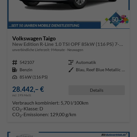
Volkswagen Taigo
New Edition R-Line 1.0 TSI OPF 85kW (116 PS) 7-Gang-Doppelkupplungsgetriebe DSG
unverbindliche Lieferzeit:
9 Monate
Neuwagen
Fahrzeugnr.
542107
Getriebe
Automatik
Kraftstoff
Benzin
Außenfarbe
Blau, Reef Blue Metallic (0A)
Leistung
85 kW (116 PS)
28.442,– €
Details
incl. 19% MwSt.
Verbrauch kombiniert:
5,70 l/100km
CO
-Klasse:
D
2
CO
-Emissionen:
129,00 g/km
2