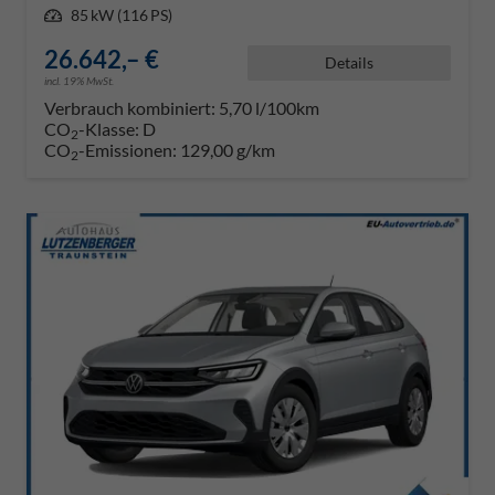
Leistung
85 kW (116 PS)
26.642,– €
Details
incl. 19% MwSt.
Verbrauch kombiniert:
5,70 l/100km
CO
-Klasse:
D
2
CO
-Emissionen:
129,00 g/km
2