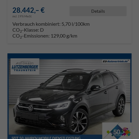
28.442,– €
Details
incl. 19% MwSt.
Verbrauch kombiniert:
5,70 l/100km
CO
-Klasse:
D
2
CO
-Emissionen:
129,00 g/km
2