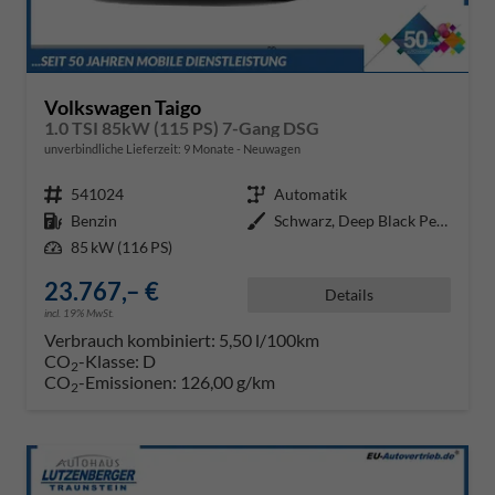
Volkswagen Taigo
1.0 TSI 85kW (115 PS) 7-Gang DSG
unverbindliche Lieferzeit:
9 Monate
Neuwagen
Fahrzeugnr.
541024
Getriebe
Automatik
Kraftstoff
Benzin
Außenfarbe
Schwarz, Deep Black Perleffekt (
Leistung
85 kW (116 PS)
23.767,– €
Details
incl. 19% MwSt.
Verbrauch kombiniert:
5,50 l/100km
CO
-Klasse:
D
2
CO
-Emissionen:
126,00 g/km
2