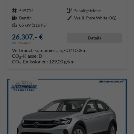
Fahrzeugnr.
545704
Getriebe
Schaltgetriebe
Kraftstoff
Benzin
Außenfarbe
Weiß, Pure White (0Q)
Leistung
85 kW (116 PS)
26.307,– €
Details
incl. 19% MwSt.
Verbrauch kombiniert:
5,70 l/100km
CO
-Klasse:
D
2
CO
-Emissionen:
129,00 g/km
2