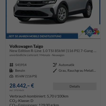
Volkswagen Taigo
New Edition R-Line 1.0 TSI 85kW (116 PS) 7-Gang DSG
unverbindliche Lieferzeit:
9 Monate
Neuwagen
Fahrzeugnr.
541914
Getriebe
Automatik
Kraftstoff
Benzin
Außenfarbe
Grau, Rauchgrau Metallic / Dach
Leistung
85 kW (116 PS)
28.442,– €
Details
incl. 19% MwSt.
Verbrauch kombiniert:
5,70 l/100km
CO
-Klasse:
D
2
CO
-Emissionen:
129,00 g/km