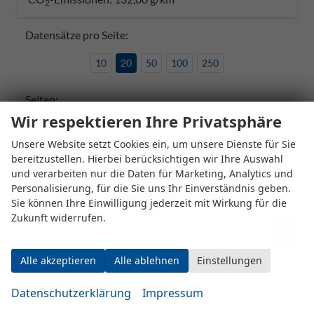
2
Datensätze pro Seite:
10
20
50
100
250
Seiten:
Wir respektieren Ihre Privatsphäre
1
2
Unsere Website setzt Cookies ein, um unsere Dienste für Sie
bereitzustellen. Hierbei berücksichtigen wir Ihre Auswahl
und verarbeiten nur die Daten für Marketing, Analytics und
Personalisierung, für die Sie uns Ihr Einverständnis geben.
Sie können Ihre Einwilligung jederzeit mit Wirkung für die
Zukunft widerrufen.
Fahrzeugnr.
Alle akzeptieren
Alle ablehnen
Einstellungen
ALPINE
Datenschutzerklärung
Impressum
AUDI