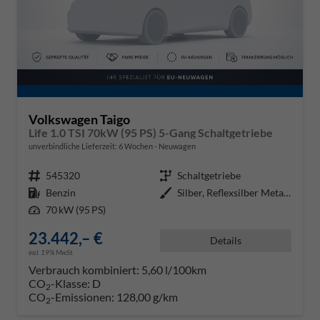
Volkswagen Taigo
Life 1.0 TSI 70kW (95 PS) 5-Gang Schaltgetriebe
unverbindliche Lieferzeit:
6 Wochen
Neuwagen
Fahrzeugnr.
545320
Getriebe
Schaltgetriebe
Kraftstoff
Benzin
Außenfarbe
Silber, Reflexsilber Metallic (8
Leistung
70 kW (95 PS)
23.442,– €
Details
incl. 19% MwSt.
Verbrauch kombiniert:
5,60 l/100km
CO
-Klasse:
D
2
CO
-Emissionen:
128,00 g/km
2