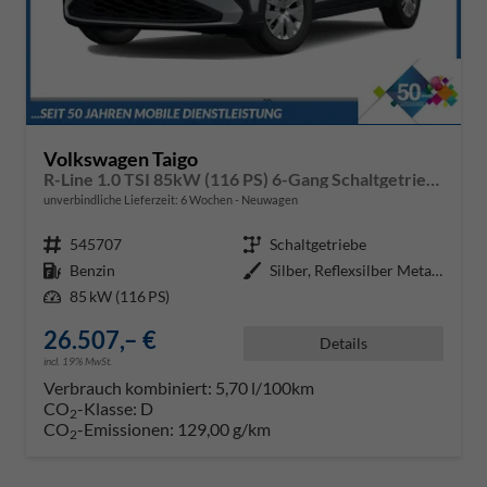
Volkswagen Taigo
R-Line 1.0 TSI 85kW (116 PS) 6-Gang Schaltgetriebe
unverbindliche Lieferzeit:
6 Wochen
Neuwagen
Fahrzeugnr.
545707
Getriebe
Schaltgetriebe
Kraftstoff
Benzin
Außenfarbe
Silber, Reflexsilber Metallic (8
Leistung
85 kW (116 PS)
26.507,– €
Details
incl. 19% MwSt.
Verbrauch kombiniert:
5,70 l/100km
CO
-Klasse:
D
2
CO
-Emissionen:
129,00 g/km
2