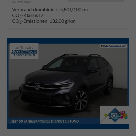
incl. 19% MwSt.
Verbrauch kombiniert:
5,80 l/100km
CO
-Klasse:
D
2
CO
-Emissionen:
132,00 g/km
2