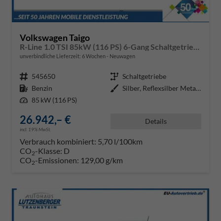
Volkswagen Taigo
R-Line 1.0 TSI 85kW (116 PS) 6-Gang Schaltgetriebe
unverbindliche Lieferzeit:
6 Wochen
Neuwagen
Fahrzeugnr.
545650
Getriebe
Schaltgetriebe
Kraftstoff
Benzin
Außenfarbe
Silber, Reflexsilber Metallic (8
Leistung
85 kW (116 PS)
26.942,– €
Details
incl. 19% MwSt.
Verbrauch kombiniert:
5,70 l/100km
CO
-Klasse:
D
2
CO
-Emissionen:
129,00 g/km
2