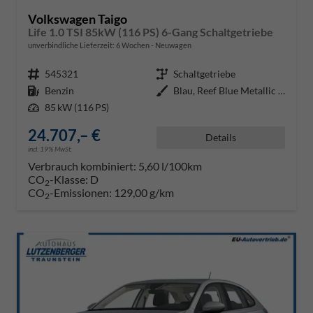
Volkswagen Taigo
Life 1.0 TSI 85kW (116 PS) 6-Gang Schaltgetriebe
unverbindliche Lieferzeit:
6 Wochen
Neuwagen
Fahrzeugnr.
545321
Getriebe
Schaltgetriebe
Kraftstoff
Benzin
Außenfarbe
Blau, Reef Blue Metallic (0A)
Leistung
85 kW (116 PS)
24.707,– €
Details
incl. 19% MwSt.
Verbrauch kombiniert:
5,60 l/100km
CO
-Klasse:
D
2
CO
-Emissionen:
129,00 g/km
2