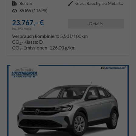
Kraftstoff
Benzin
Außenfarbe
Grau, Rauchgrau Metallic (5W)
Leistung
85 kW (116 PS)
23.767,– €
Details
incl. 19% MwSt.
Verbrauch kombiniert:
5,50 l/100km
CO
-Klasse:
D
2
CO
-Emissionen:
126,00 g/km
2