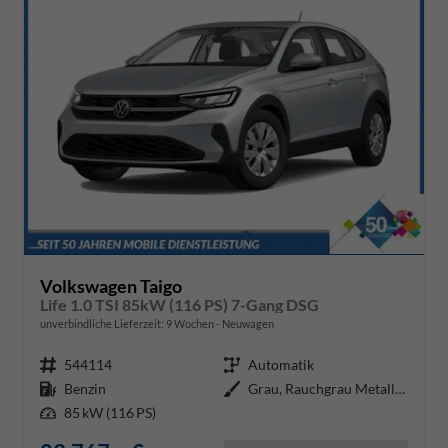
Volkswagen Taigo
Life 1.0 TSI 85kW (116 PS) 7-Gang DSG
unverbindliche Lieferzeit:
9 Wochen
Neuwagen
Fahrzeugnr.
544114
Getriebe
Automatik
Kraftstoff
Benzin
Außenfarbe
Grau, Rauchgrau Metallic (5W)
Leistung
85 kW (116 PS)