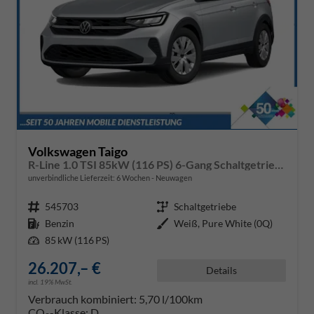
Volkswagen Taigo
R-Line 1.0 TSI 85kW (116 PS) 6-Gang Schaltgetriebe
unverbindliche Lieferzeit:
6 Wochen
Neuwagen
Fahrzeugnr.
545703
Getriebe
Schaltgetriebe
Kraftstoff
Benzin
Außenfarbe
Weiß, Pure White (0Q)
Leistung
85 kW (116 PS)
26.207,– €
Details
incl. 19% MwSt.
Verbrauch kombiniert:
5,70 l/100km
CO
-Klasse:
D