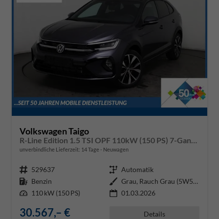
Volkswagen Taigo
R-Line Edition 1.5 TSI OPF 110kW (150 PS) 7-Gang DSG
unverbindliche Lieferzeit:
14 Tage
Neuwagen
Fahrzeugnr.
529637
Getriebe
Automatik
Kraftstoff
Benzin
Außenfarbe
Grau, Rauch Grau (5W5W)
Leistung
110 kW (150 PS)
01.03.2026
30.567,– €
Details