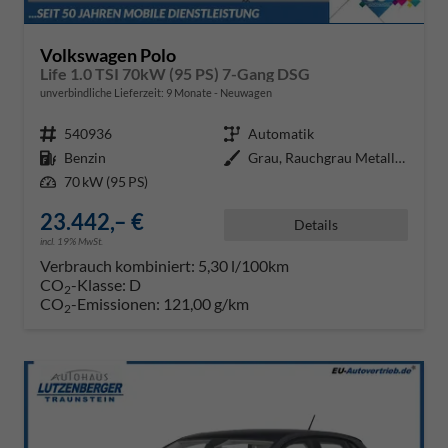
Volkswagen Polo
Life 1.0 TSI 70kW (95 PS) 7-Gang DSG
unverbindliche Lieferzeit:
9 Monate
Neuwagen
Fahrzeugnr.
540936
Getriebe
Automatik
Kraftstoff
Benzin
Außenfarbe
Grau, Rauchgrau Metallic (5W)
Leistung
70 kW (95 PS)
23.442,– €
Details
incl. 19% MwSt.
Verbrauch kombiniert:
5,30 l/100km
CO
-Klasse:
D
2
CO
-Emissionen:
121,00 g/km
2