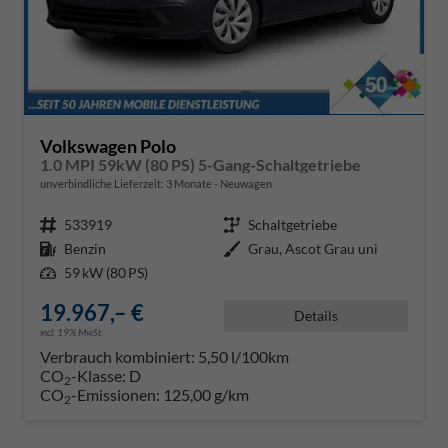
Volkswagen Polo
1.0 MPI 59kW (80 PS) 5-Gang-Schaltgetriebe
unverbindliche Lieferzeit:
3 Monate
Neuwagen
Fahrzeugnr.
533919
Getriebe
Schaltgetriebe
Kraftstoff
Benzin
Außenfarbe
Grau, Ascot Grau uni
Leistung
59 kW (80 PS)
19.967,– €
Details
incl. 19% MwSt.
Verbrauch kombiniert:
5,50 l/100km
CO
-Klasse:
D
2
CO
-Emissionen:
125,00 g/km
2