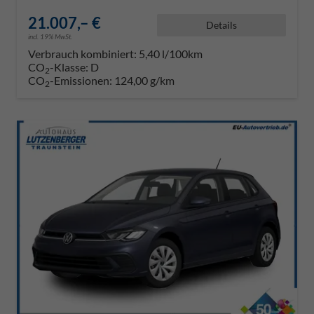
21.007,– €
Details
incl. 19% MwSt.
Verbrauch kombiniert:
5,40 l/100km
CO
-Klasse:
D
2
CO
-Emissionen:
124,00 g/km
2