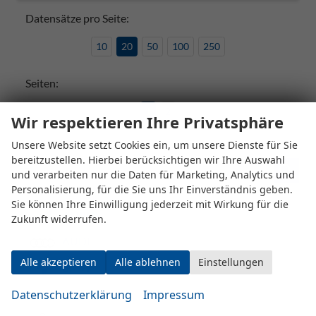
Datensätze pro Seite:
10
20
50
100
250
Seiten:
1
2
Wir respektieren Ihre Privatsphäre
Unsere Website setzt Cookies ein, um unsere Dienste für Sie
bereitzustellen. Hierbei berücksichtigen wir Ihre Auswahl
Fahrzeugnr.
und verarbeiten nur die Daten für Marketing, Analytics und
Personalisierung, für die Sie uns Ihr Einverständnis geben.
Sie können Ihre Einwilligung jederzeit mit Wirkung für die
ALPINE
Zukunft widerrufen.
AUDI
Alle akzeptieren
Alle ablehnen
Einstellungen
BMW
BYD
Datenschutzerklärung
Impressum