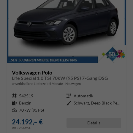
Volkswagen Polo
Life Special 1.0 TSI 70kW (95 PS) 7-Gang DSG
unverbindliche Lieferzeit:
5 Monate
Neuwagen
Fahrzeugnr.
542519
Getriebe
Automatik
Kraftstoff
Benzin
Außenfarbe
Schwarz, Deep Black Perleffekt (
Leistung
70 kW (95 PS)
24.192,– €
Details
incl. 19% MwSt.