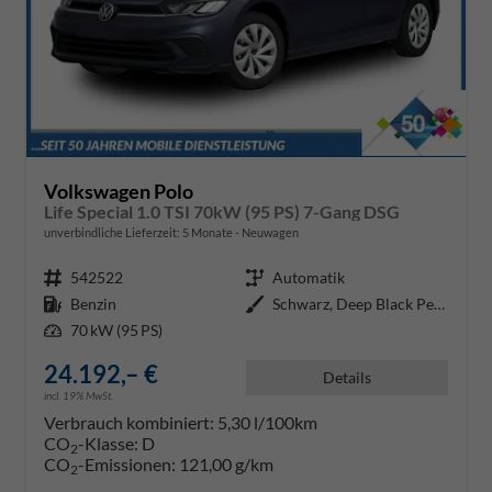
Volkswagen Polo
Life Special 1.0 TSI 70kW (95 PS) 7-Gang DSG
unverbindliche Lieferzeit:
5 Monate
Neuwagen
Fahrzeugnr.
542522
Getriebe
Automatik
Kraftstoff
Benzin
Außenfarbe
Schwarz, Deep Black Perleffekt (
Leistung
70 kW (95 PS)
24.192,– €
Details
incl. 19% MwSt.
Verbrauch kombiniert:
5,30 l/100km
CO
-Klasse:
D
2
CO
-Emissionen:
121,00 g/km
2