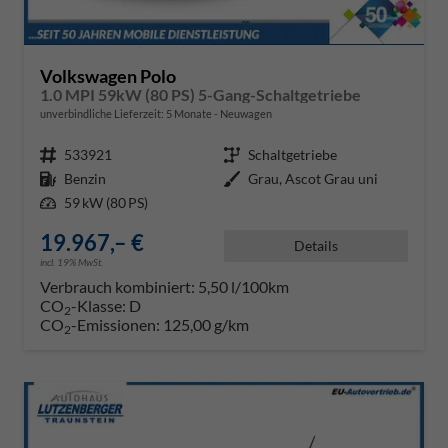
Volkswagen Polo
1.0 MPI 59kW (80 PS) 5-Gang-Schaltgetriebe
unverbindliche Lieferzeit:
5 Monate
Neuwagen
Fahrzeugnr.
533921
Getriebe
Schaltgetriebe
Kraftstoff
Benzin
Außenfarbe
Grau, Ascot Grau uni
Leistung
59 kW (80 PS)
19.967,– €
Details
incl. 19% MwSt.
Verbrauch kombiniert:
5,50 l/100km
CO
-Klasse:
D
2
CO
-Emissionen:
125,00 g/km
2