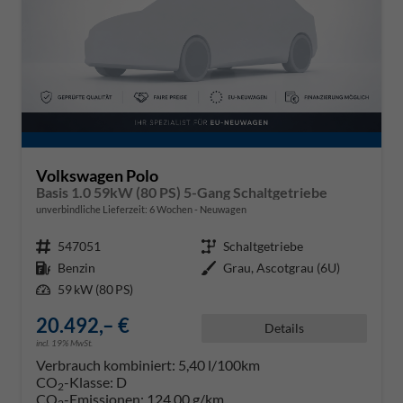
Volkswagen Polo
Basis 1.0 59kW (80 PS) 5-Gang Schaltgetriebe
unverbindliche Lieferzeit:
6 Wochen
Neuwagen
Fahrzeugnr.
547051
Getriebe
Schaltgetriebe
Kraftstoff
Benzin
Außenfarbe
Grau, Ascotgrau (6U)
Leistung
59 kW (80 PS)
20.492,– €
Details
incl. 19% MwSt.
Verbrauch kombiniert:
5,40 l/100km
CO
-Klasse:
D
2
CO
-Emissionen:
124,00 g/km