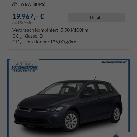
Leistung
59 kW (80 PS)
19.967,– €
Details
incl. 19% MwSt.
Verbrauch kombiniert:
5,50 l/100km
CO
-Klasse:
D
2
CO
-Emissionen:
125,00 g/km
2