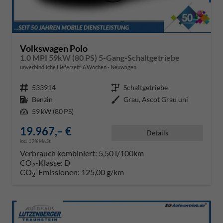
Volkswagen Polo
1.0 MPI 59kW (80 PS) 5-Gang-Schaltgetriebe
unverbindliche Lieferzeit:
6 Wochen
Neuwagen
Fahrzeugnr.
533914
Getriebe
Schaltgetriebe
Kraftstoff
Benzin
Außenfarbe
Grau, Ascot Grau uni
Leistung
59 kW (80 PS)
19.967,– €
Details
incl. 19% MwSt.
Verbrauch kombiniert:
5,50 l/100km
CO
-Klasse:
D
2
CO
-Emissionen:
125,00 g/km
2