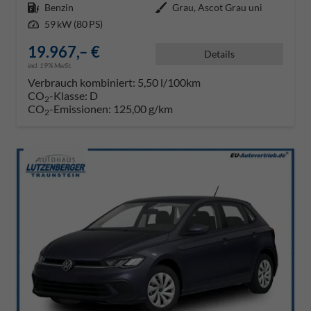
Kraftstoff
Benzin
Außenfarbe
Grau, Ascot Grau uni
Leistung
59 kW (80 PS)
19.967,– €
Details
incl. 19% MwSt.
Verbrauch kombiniert:
5,50 l/100km
CO
-Klasse:
D
2
CO
-Emissionen:
125,00 g/km
2