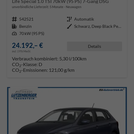
Life Special 1.0 TSI 70kW (95 PS) 7-Gang DSG
unverbindliche Lieferzeit:
5 Monate
Neuwagen
Fahrzeugnr.
542521
Getriebe
Automatik
Kraftstoff
Benzin
Außenfarbe
Schwarz, Deep Black Perleffekt (
Leistung
70 kW (95 PS)
24.192,– €
Details
incl. 19% MwSt.
Verbrauch kombiniert:
5,30 l/100km
CO
-Klasse:
D
2
CO
-Emissionen:
121,00 g/km
2