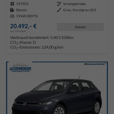
Fahrzeugnr.
547052
Getriebe
Schaltgetriebe
Kraftstoff
Benzin
Außenfarbe
Grau, Ascotgrau (6U)
Leistung
59 kW (80 PS)
20.492,– €
Details
incl. 19% MwSt.
Verbrauch kombiniert:
5,40 l/100km
CO
-Klasse:
D
2
CO
-Emissionen:
124,00 g/km
2