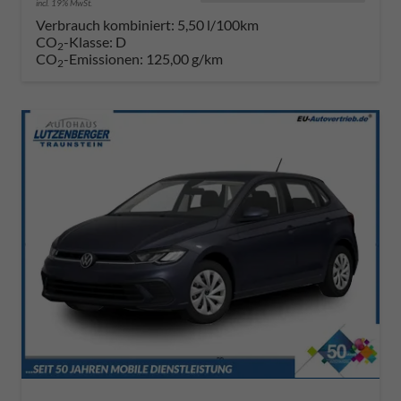
incl. 19% MwSt.
Verbrauch kombiniert:
5,50 l/100km
CO
-Klasse:
D
2
CO
-Emissionen:
125,00 g/km
2