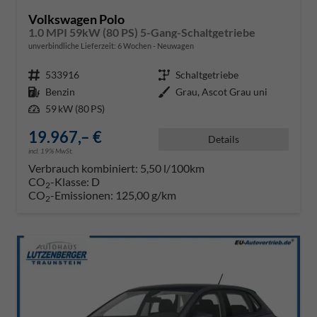
Volkswagen Polo
1.0 MPI 59kW (80 PS) 5-Gang-Schaltgetriebe
unverbindliche Lieferzeit:
6 Wochen
Neuwagen
Fahrzeugnr.
533916
Getriebe
Schaltgetriebe
Kraftstoff
Benzin
Außenfarbe
Grau, Ascot Grau uni
Leistung
59 kW (80 PS)
19.967,– €
Details
incl. 19% MwSt.
Verbrauch kombiniert:
5,50 l/100km
CO
-Klasse:
D
2
CO
-Emissionen:
125,00 g/km
2