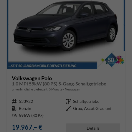
Volkswagen Polo
1.0 MPI 59kW (80 PS) 5-Gang-Schaltgetriebe
unverbindliche Lieferzeit:
5 Monate
Neuwagen
Fahrzeugnr.
533922
Getriebe
Schaltgetriebe
Kraftstoff
Benzin
Außenfarbe
Grau, Ascot Grau uni
Leistung
59 kW (80 PS)
19.967,– €
Details