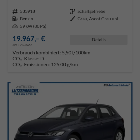
Fahrzeugnr.
533918
Getriebe
Schaltgetriebe
Kraftstoff
Benzin
Außenfarbe
Grau, Ascot Grau uni
Leistung
59 kW (80 PS)
19.967,– €
Details
incl. 19% MwSt.
Verbrauch kombiniert:
5,50 l/100km
CO
-Klasse:
D
2
CO
-Emissionen:
125,00 g/km
2