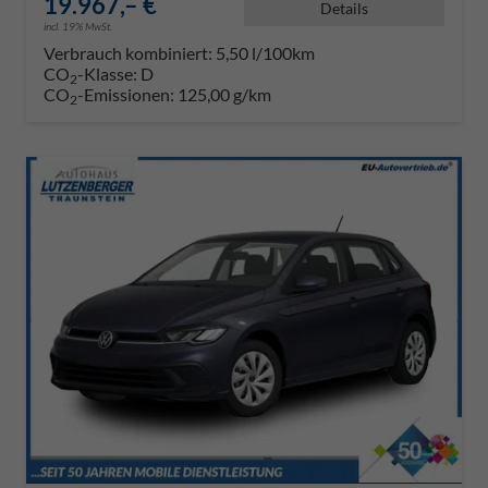
19.967,– €
Details
incl. 19% MwSt.
Verbrauch kombiniert:
5,50 l/100km
CO
-Klasse:
D
2
CO
-Emissionen:
125,00 g/km
2