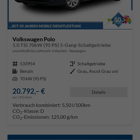
Volkswagen Polo
1.0 TSI 70kW (95 PS) 5-Gang-Schaltgetriebe
unverbindliche Lieferzeit:
6 Wochen
Neuwagen
Fahrzeugnr.
533954
Getriebe
Schaltgetriebe
Kraftstoff
Benzin
Außenfarbe
Grau, Ascot Grau uni
Leistung
70 kW (95 PS)
20.792,– €
Details
incl. 19% MwSt.
Verbrauch kombiniert:
5,50 l/100km
CO
-Klasse:
D
2
CO
-Emissionen:
125,00 g/km
2