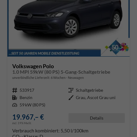
Volkswagen Polo
1.0 MPI 59kW (80 PS) 5-Gang-Schaltgetriebe
unverbindliche Lieferzeit:
6 Wochen
Neuwagen
Fahrzeugnr.
533917
Getriebe
Schaltgetriebe
Kraftstoff
Benzin
Außenfarbe
Grau, Ascot Grau uni
Leistung
59 kW (80 PS)
19.967,– €
Details
incl. 19% MwSt.
Verbrauch kombiniert:
5,50 l/100km
CO
-Klasse:
D