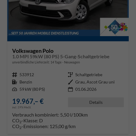
Volkswagen Polo
1.0 MPI 59kW (80 PS) 5-Gang-Schaltgetriebe
unverbindliche Lieferzeit:
14 Tage
Neuwagen
Fahrzeugnr.
533912
Getriebe
Schaltgetriebe
Kraftstoff
Benzin
Außenfarbe
Grau, Ascot Grau uni
Leistung
59 kW (80 PS)
01.06.2026
19.967,– €
Details
incl. 19% MwSt.
Verbrauch kombiniert:
5,50 l/100km
CO
-Klasse:
D
2
CO
-Emissionen:
125,00 g/km
2