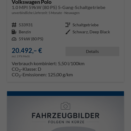
Volkswagen Polo
1.0 MPI 59kW (80 PS) 5-Gang-Schaltgetriebe
unverbindliche Lieferzeit:
5 Monate
Neuwagen
Fahrzeugnr.
533931
Getriebe
Schaltgetriebe
Kraftstoff
Benzin
Außenfarbe
Schwarz, Deep Black
Leistung
59 kW (80 PS)
20.492,– €
Details
incl. 19% MwSt.
Verbrauch kombiniert:
5,50 l/100km
CO
-Klasse:
D
2
CO
-Emissionen:
125,00 g/km
2