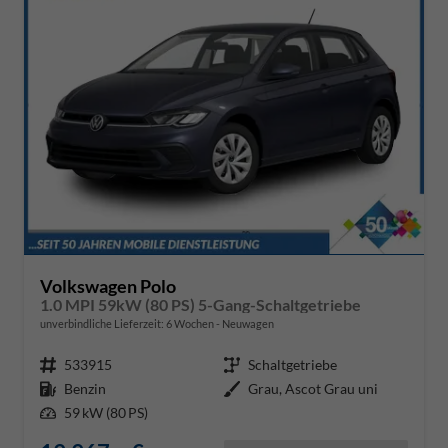
Volkswagen Polo
1.0 MPI 59kW (80 PS) 5-Gang-Schaltgetriebe
unverbindliche Lieferzeit:
6 Wochen
Neuwagen
Fahrzeugnr.
533915
Getriebe
Schaltgetriebe
Kraftstoff
Benzin
Außenfarbe
Grau, Ascot Grau uni
Leistung
59 kW (80 PS)