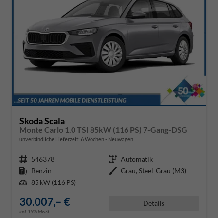
Skoda Scala
Monte Carlo 1.0 TSI 85kW (116 PS) 7-Gang-DSG
unverbindliche Lieferzeit:
6 Wochen
Neuwagen
Fahrzeugnr.
546378
Getriebe
Automatik
Kraftstoff
Benzin
Außenfarbe
Grau, Steel-Grau (M3)
Leistung
85 kW (116 PS)
30.007,– €
Details
incl. 19% MwSt.