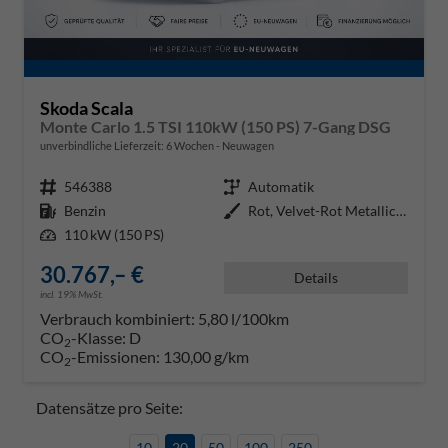
Skoda Scala
Monte Carlo 1.5 TSI 110kW (150 PS) 7-Gang DSG
unverbindliche Lieferzeit:
6 Wochen
Neuwagen
Fahrzeugnr.
546388
Getriebe
Automatik
Kraftstoff
Benzin
Außenfarbe
Rot, Velvet-Rot Metallic (K1)
Leistung
110 kW (150 PS)
30.767,– €
Details
incl. 19% MwSt.
Verbrauch kombiniert:
5,80 l/100km
CO
-Klasse:
D
2
CO
-Emissionen:
130,00 g/km
2
Datensätze pro Seite:
10
20
50
100
250