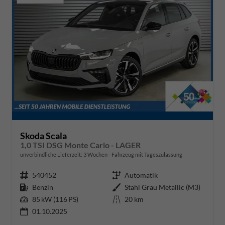
Skoda Scala
1,0 TSI DSG Monte Carlo - LAGER
unverbindliche Lieferzeit:
3 Wochen
Fahrzeug mit Tageszulassung
Fahrzeugnr.
540452
Getriebe
Automatik
Kraftstoff
Benzin
Außenfarbe
Stahl Grau Metallic (M3)
Leistung
85 kW (116 PS)
Kilometerstand
20 km
01.10.2025