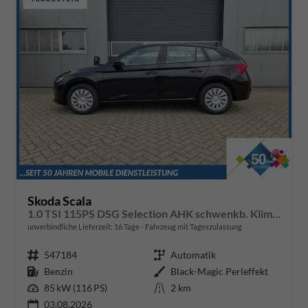
Skoda Scala
1.0 TSI 115PS DSG Selection AHK schwenkb. Klimaautomatik Sitzheizung PDC Rückf.Kamera Apple CarPlay Android Auto
unverbindliche Lieferzeit:
16 Tage
Fahrzeug mit Tageszulassung
Fahrzeugnr.
547184
Getriebe
Automatik
Kraftstoff
Benzin
Außenfarbe
Black-Magic Perleffekt
Leistung
85 kW (116 PS)
Kilometerstand
2 km
03.08.2026