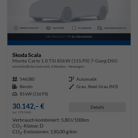
Skoda Scala
Monte Carlo 1.0 TSI 85kW (115 PS) 7-Gang DSG
unverbindliche Lieferzeit:
6 Wochen
Neuwagen
Fahrzeugnr.
546380
Getriebe
Automatik
Kraftstoff
Benzin
Außenfarbe
Grau, Steel-Grau (M3)
Leistung
85 kW (116 PS)
30.142,– €
Details
incl. 19% MwSt.
Verbrauch kombiniert:
5,80 l/100km
CO
-Klasse:
D
2
CO
-Emissionen:
130,00 g/km
2