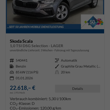
Skoda Scala
1,0 TSI DSG Selection - LAGER
unverbindliche Lieferzeit:
3 Wochen
Fahrzeug mit Tageszulassung
Fahrzeugnr.
540441
Getriebe
Automatik
Kraftstoff
Benzin
Außenfarbe
Graphite Grau Metallic (5X)
Leistung
85 kW (116 PS)
Kilometerstand
20 km
01.01.2026
22.618,– €
Details
incl. 19% MwSt.
Verbrauch kombiniert:
5,30 l/100km
CO
-Klasse:
D
2
CO
-Emissionen:
120,00 g/km
2