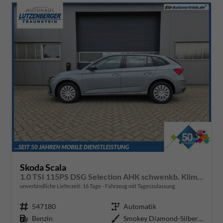
Skoda Scala
1.0 TSI 115PS DSG Selection AHK schwenkb. Klimaautomatik Sitzheizung PDC Rückf.Kamera Apple CarPlay Android Auto
unverbindliche Lieferzeit:
16 Tage
Fahrzeug mit Tageszulassung
Fahrzeugnr.
547180
Getriebe
Automatik
Kraftstoff
Benzin
Außenfarbe
Smokey Diamond-Silber Metallic