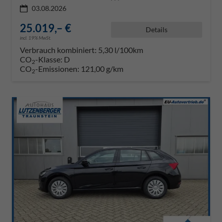
03.08.2026
25.019,– €
Details
incl. 19% MwSt.
Verbrauch kombiniert:
5,30 l/100km
CO
-Klasse:
D
2
CO
-Emissionen:
121,00 g/km
2