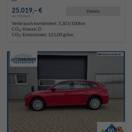
25.019,– €
Details
incl. 19% MwSt.
Verbrauch kombiniert:
5,30 l/100km
CO
-Klasse:
D
2
CO
-Emissionen:
121,00 g/km
2