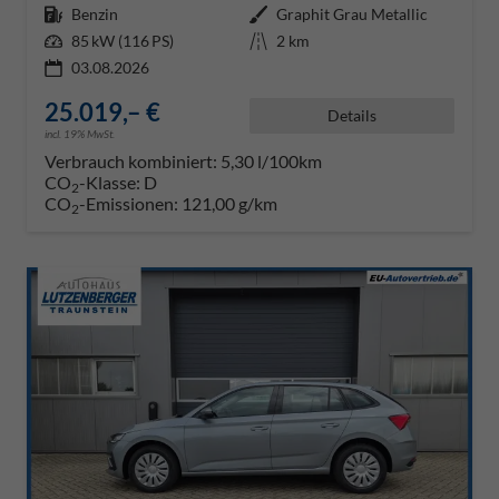
Kraftstoff
Benzin
Außenfarbe
Graphit Grau Metallic
Leistung
85 kW (116 PS)
Kilometerstand
2 km
03.08.2026
25.019,– €
Details
incl. 19% MwSt.
Verbrauch kombiniert:
5,30 l/100km
CO
-Klasse:
D
2
CO
-Emissionen:
121,00 g/km
2