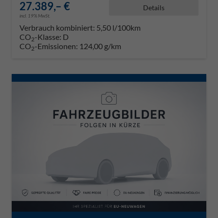
27.389,– €
Details
incl. 19% MwSt.
Verbrauch kombiniert:
5,50 l/100km
CO
-Klasse:
D
2
CO
-Emissionen:
124,00 g/km
2