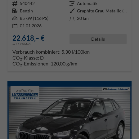
Fahrzeugnr.
540442
Getriebe
Automatik
Kraftstoff
Benzin
Außenfarbe
Graphite Grau Metallic (5X)
Leistung
85 kW (116 PS)
Kilometerstand
20 km
01.01.2026
22.618,– €
Details
incl. 19% MwSt.
Verbrauch kombiniert:
5,30 l/100km
CO
-Klasse:
D
2
CO
-Emissionen:
120,00 g/km
2