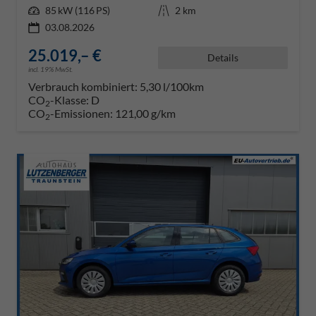
Leistung
85 kW (116 PS)
Kilometerstand
2 km
03.08.2026
25.019,– €
Details
incl. 19% MwSt.
Verbrauch kombiniert:
5,30 l/100km
CO
-Klasse:
D
2
CO
-Emissionen:
121,00 g/km
2