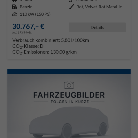
Kraftstoff
Benzin
Außenfarbe
Rot, Velvet-Rot Metallic (K1)
Leistung
110 kW (150 PS)
30.767,– €
Details
incl. 19% MwSt.
Verbrauch kombiniert:
5,80 l/100km
CO
-Klasse:
D
2
CO
-Emissionen:
130,00 g/km
2