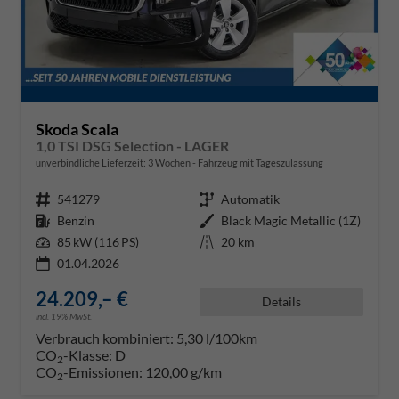
Skoda Scala
1,0 TSI DSG Selection - LAGER
unverbindliche Lieferzeit:
3 Wochen
Fahrzeug mit Tageszulassung
Fahrzeugnr.
541279
Getriebe
Automatik
Kraftstoff
Benzin
Außenfarbe
Black Magic Metallic (1Z)
Leistung
85 kW (116 PS)
Kilometerstand
20 km
01.04.2026
24.209,– €
Details
incl. 19% MwSt.
Verbrauch kombiniert:
5,30 l/100km
CO
-Klasse:
D
2
CO
-Emissionen:
120,00 g/km
2