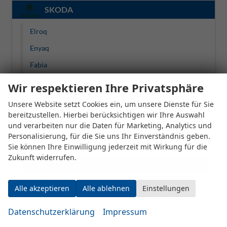
SKODA
Elroq
Enyaq
Fabia
Kamiq
Wir respektieren Ihre Privatsphäre
Karoq
Unsere Website setzt Cookies ein, um unsere Dienste für Sie
bereitzustellen. Hierbei berücksichtigen wir Ihre Auswahl
Kodiaq
und verarbeiten nur die Daten für Marketing, Analytics und
Octavia
Personalisierung, für die Sie uns Ihr Einverständnis geben.
Sie können Ihre Einwilligung jederzeit mit Wirkung für die
Octavia Combi
Zukunft widerrufen.
Scala
Superb
Alle akzeptieren
Alle ablehnen
Einstellungen
Superb Combi
Datenschutzerklärung
Impressum
SMART