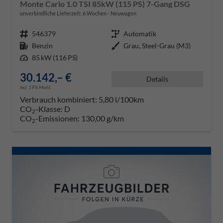
Monte Carlo 1.0 TSI 85kW (115 PS) 7-Gang DSG
unverbindliche Lieferzeit:
6 Wochen
Neuwagen
Fahrzeugnr.
546379
Getriebe
Automatik
Kraftstoff
Benzin
Außenfarbe
Grau, Steel-Grau (M3)
Leistung
85 kW (116 PS)
30.142,– €
Details
incl. 19% MwSt.
Verbrauch kombiniert:
5,80 l/100km
CO
-Klasse:
D
2
CO
-Emissionen:
130,00 g/km
2