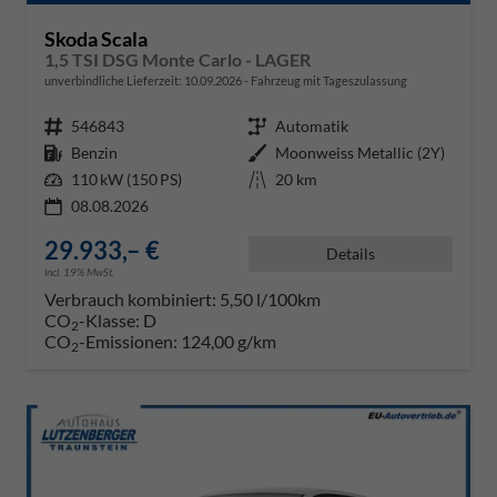
Skoda Scala
1,5 TSI DSG Monte Carlo - LAGER
unverbindliche Lieferzeit:
10.09.2026
Fahrzeug mit Tageszulassung
Fahrzeugnr.
546843
Getriebe
Automatik
Kraftstoff
Benzin
Außenfarbe
Moonweiss Metallic (2Y)
Leistung
110 kW (150 PS)
Kilometerstand
20 km
08.08.2026
29.933,– €
Details
incl. 19% MwSt.
Verbrauch kombiniert:
5,50 l/100km
CO
-Klasse:
D
2
CO
-Emissionen:
124,00 g/km
2