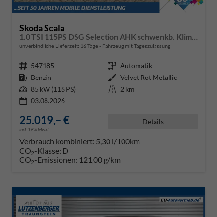
Skoda Scala
1.0 TSI 115PS DSG Selection AHK schwenkb. Klimaautomatik Sitzheizung PDC Rückf.Kamera Apple CarPlay Android Auto
unverbindliche Lieferzeit:
16 Tage
Fahrzeug mit Tageszulassung
Fahrzeugnr.
547185
Getriebe
Automatik
Kraftstoff
Benzin
Außenfarbe
Velvet Rot Metallic
Leistung
85 kW (116 PS)
Kilometerstand
2 km
03.08.2026
25.019,– €
Details
incl. 19% MwSt.
Verbrauch kombiniert:
5,30 l/100km
CO
-Klasse:
D
2
CO
-Emissionen:
121,00 g/km
2