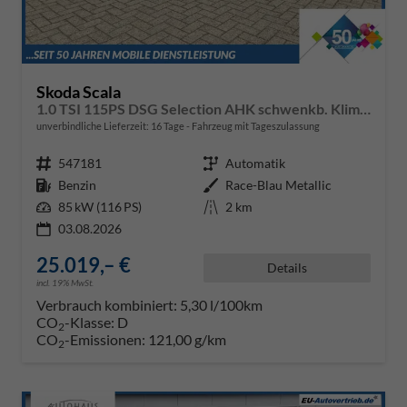
Skoda Scala
1.0 TSI 115PS DSG Selection AHK schwenkb. Klimaautomatik Sitzheizung PDC Rückf.Kamera Apple CarPlay Android Auto
unverbindliche Lieferzeit:
16 Tage
Fahrzeug mit Tageszulassung
Fahrzeugnr.
547181
Getriebe
Automatik
Kraftstoff
Benzin
Außenfarbe
Race-Blau Metallic
Leistung
85 kW (116 PS)
Kilometerstand
2 km
03.08.2026
25.019,– €
Details
incl. 19% MwSt.
Verbrauch kombiniert:
5,30 l/100km
CO
-Klasse:
D
2
CO
-Emissionen:
121,00 g/km
2