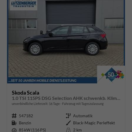
Skoda Scala
1.0 TSI 115PS DSG Selection AHK schwenkb. Klimaautomatik Sitzheizung PDC Rückf.Kamera Apple CarPlay Android Auto
unverbindliche Lieferzeit:
16 Tage
Fahrzeug mit Tageszulassung
Fahrzeugnr.
547182
Getriebe
Automatik
Kraftstoff
Benzin
Außenfarbe
Black-Magic Perleffekt
Leistung
85 kW (116 PS)
Kilometerstand
2 km