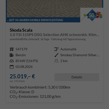
Skoda Scala
1.0 TSI 115PS DSG Selection AHK schwenkb. Klimaautomatik Sitzheizung PDC Rückf.Kamera Apple CarPlay Android Auto
unverbindliche Lieferzeit:
16 Tage
Fahrzeug mit Tageszulassung
Fahrzeugnr.
547179
Getriebe
Automatik
Kraftstoff
Benzin
Außenfarbe
Smokey Diamond-Silber Metallic
Leistung
85 kW (116 PS)
Kilometerstand
2 km
03.08.2026
25.019,– €
Details
incl. 19% MwSt.
Verbrauch kombiniert:
5,30 l/100km
CO
-Klasse:
D
2
CO
-Emissionen:
121,00 g/km
2