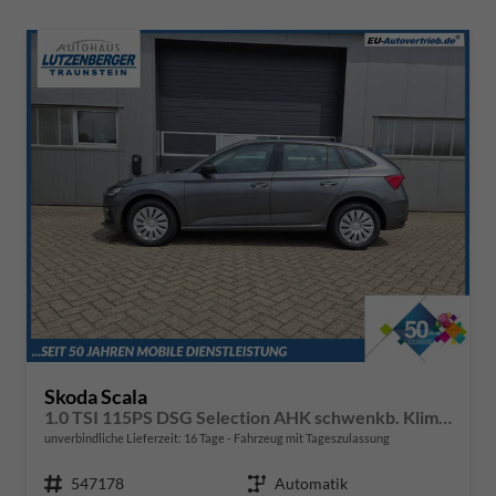
Skoda Scala
1.0 TSI 115PS DSG Selection AHK schwenkb. Klimaautomatik Sitzheizung PDC Rückf.Kamera Apple CarPlay Android Auto
unverbindliche Lieferzeit:
16 Tage
Fahrzeug mit Tageszulassung
Fahrzeugnr.
547178
Getriebe
Automatik