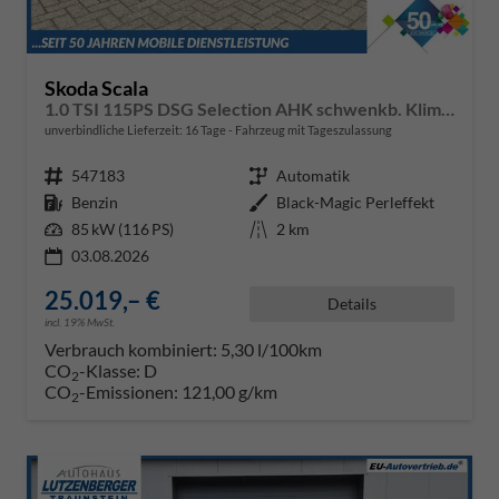
Skoda Scala
1.0 TSI 115PS DSG Selection AHK schwenkb. Klimaautomatik Sitzheizung PDC Rückf.Kamera Apple CarPlay Android Auto
unverbindliche Lieferzeit:
16 Tage
Fahrzeug mit Tageszulassung
Fahrzeugnr.
547183
Getriebe
Automatik
Kraftstoff
Benzin
Außenfarbe
Black-Magic Perleffekt
Leistung
85 kW (116 PS)
Kilometerstand
2 km
03.08.2026
25.019,– €
Details
incl. 19% MwSt.
Verbrauch kombiniert:
5,30 l/100km
CO
-Klasse:
D
2
CO
-Emissionen:
121,00 g/km
2