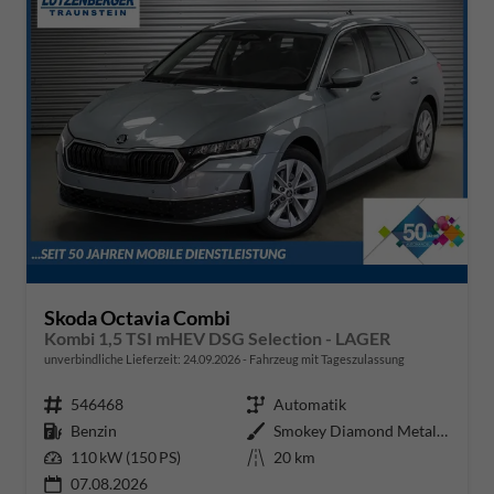
Skoda Octavia Combi
Kombi 1,5 TSI mHEV DSG Selection - LAGER
unverbindliche Lieferzeit:
24.09.2026
Fahrzeug mit Tageszulassung
Fahrzeugnr.
546468
Getriebe
Automatik
Kraftstoff
Benzin
Außenfarbe
Smokey Diamond Metallic ()
Leistung
110 kW (150 PS)
Kilometerstand
20 km
07.08.2026