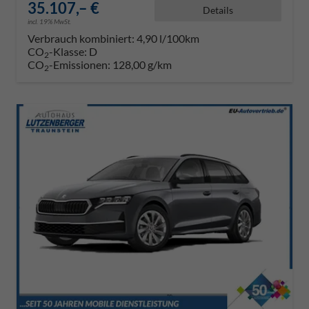
35.107,– €
Details
incl. 19% MwSt.
Verbrauch kombiniert:
4,90 l/100km
CO
-Klasse:
D
2
CO
-Emissionen:
128,00 g/km
2