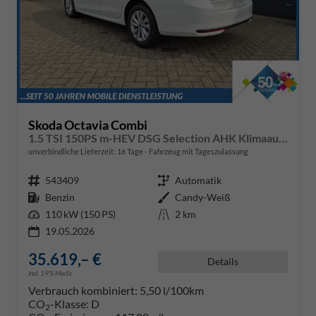
Skoda Octavia Combi
1.5 TSI 150PS m-HEV DSG Selection AHK Klimaautomatik ACC PDC v+h Rückf.Kamera Sitzheizung TWA Apple CarPlay Android Auto 16"LM
unverbindliche Lieferzeit:
16 Tage
Fahrzeug mit Tageszulassung
Fahrzeugnr.
543409
Getriebe
Automatik
Kraftstoff
Benzin
Außenfarbe
Candy-Weiß
Leistung
110 kW (150 PS)
Kilometerstand
2 km
19.05.2026
35.619,– €
Details
incl. 19% MwSt.
Verbrauch kombiniert:
5,50 l/100km
CO
-Klasse:
D
2