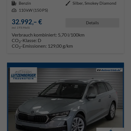
Kraftstoff
Benzin
Außenfarbe
Silber, Smokey Diamond
Leistung
110 kW (150 PS)
32.992,– €
Details
incl. 19% MwSt.
Verbrauch kombiniert:
5,70 l/100km
CO
-Klasse:
D
2
CO
-Emissionen:
129,00 g/km
2