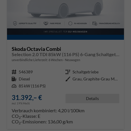
Skoda Octavia Combi
Selection 2.0 TDI 85kW (116 PS) 6-Gang Schaltgetriebe
unverbindliche Lieferzeit:
6 Wochen
Neuwagen
Fahrzeugnr.
546389
Getriebe
Schaltgetriebe
Kraftstoff
Diesel
Außenfarbe
Grau, Graphite-Grau Metallic (5X
Leistung
85 kW (116 PS)
31.392,– €
Details
incl. 19% MwSt.
Verbrauch kombiniert:
4,20 l/100km
CO
-Klasse:
E
2
CO
-Emissionen:
136,00 g/km
2