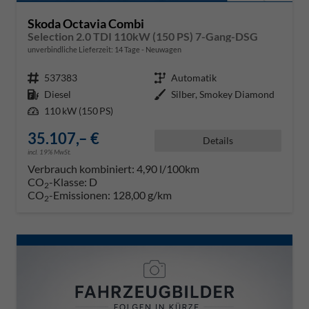
Skoda Octavia Combi
Selection 2.0 TDI 110kW (150 PS) 7-Gang-DSG
unverbindliche Lieferzeit:
14 Tage
Neuwagen
Fahrzeugnr.
537383
Getriebe
Automatik
Kraftstoff
Diesel
Außenfarbe
Silber, Smokey Diamond
Leistung
110 kW (150 PS)
35.107,– €
Details
incl. 19% MwSt.
Verbrauch kombiniert:
4,90 l/100km
CO
-Klasse:
D
2
CO
-Emissionen:
128,00 g/km
2