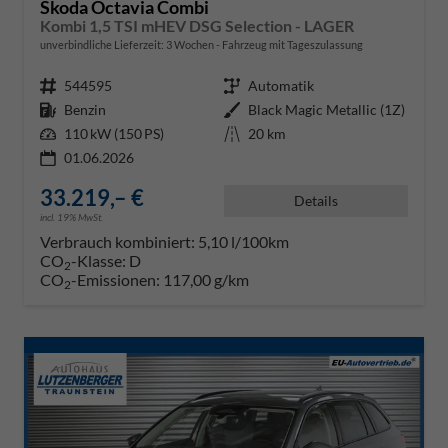
Skoda Octavia Combi
Kombi 1,5 TSI mHEV DSG Selection - LAGER
unverbindliche Lieferzeit:
3 Wochen
Fahrzeug mit Tageszulassung
Fahrzeugnr.
544595
Getriebe
Automatik
Kraftstoff
Benzin
Außenfarbe
Black Magic Metallic (1Z)
Leistung
110 kW (150 PS)
Kilometerstand
20 km
01.06.2026
33.219,– €
Details
incl. 19% MwSt.
Verbrauch kombiniert:
5,10 l/100km
CO
-Klasse:
D
2
CO
-Emissionen:
117,00 g/km
2