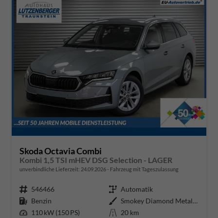
Skoda Octavia Combi
Kombi 1,5 TSI mHEV DSG Selection - LAGER
unverbindliche Lieferzeit:
24.09.2026
Fahrzeug mit Tageszulassung
Fahrzeugnr.
546466
Getriebe
Automatik
Kraftstoff
Benzin
Außenfarbe
Smokey Diamond Metallic ()
Leistung
110 kW (150 PS)
Kilometerstand
20 km