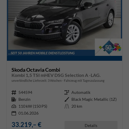
Skoda Octavia Combi
Kombi 1,5 TSI mHEV DSG Selection A -LAG.
unverbindliche Lieferzeit:
3 Wochen
Fahrzeug mit Tageszulassung
Fahrzeugnr.
544594
Getriebe
Automatik
Kraftstoff
Benzin
Außenfarbe
Black Magic Metallic (1Z)
Leistung
110 kW (150 PS)
Kilometerstand
20 km
01.06.2026
33.219,– €
Details