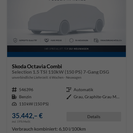
Skoda Octavia Combi
Selection 1.5 TSI 110kW (150 PS) 7-Gang DSG
unverbindliche Lieferzeit:
6 Wochen
Neuwagen
Fahrzeugnr.
546396
Getriebe
Automatik
Kraftstoff
Benzin
Außenfarbe
Grau, Graphite-Grau Metallic (5X
Leistung
110 kW (150 PS)
35.442,– €
Details
incl. 19% MwSt.
Verbrauch kombiniert:
6,10 l/100km