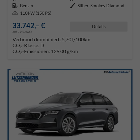
Kraftstoff
Benzin
Außenfarbe
Silber, Smokey Diamond
Leistung
110 kW (150 PS)
33.742,– €
Details
incl. 19% MwSt.
Verbrauch kombiniert:
5,70 l/100km
CO
-Klasse:
D
2
CO
-Emissionen:
129,00 g/km
2