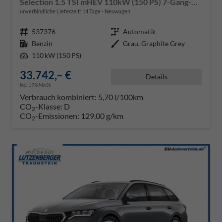
Selection 1.5 TSI mHEV 110kW (150 PS) 7-Gang-DSG
unverbindliche Lieferzeit:
14 Tage
Neuwagen
Fahrzeugnr.
537376
Getriebe
Automatik
Kraftstoff
Benzin
Außenfarbe
Grau, Graphite Grey
Leistung
110 kW (150 PS)
33.742,– €
Details
incl. 19% MwSt.
Verbrauch kombiniert:
5,70 l/100km
CO
-Klasse:
D
2
CO
-Emissionen:
129,00 g/km
2