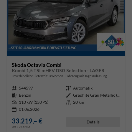
Skoda Octavia Combi
Kombi 1,5 TSI mHEV DSG Selection - LAGER
unverbindliche Lieferzeit:
3 Wochen
Fahrzeug mit Tageszulassung
Fahrzeugnr.
544597
Getriebe
Automatik
Kraftstoff
Benzin
Außenfarbe
Graphite Grau Metallic (5X)
Leistung
110 kW (150 PS)
Kilometerstand
20 km
01.06.2026
33.219,– €
Details
incl. 19% MwSt.