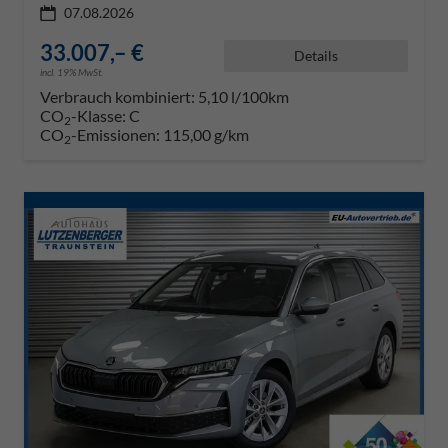
07.08.2026
33.007,– €
Details
incl. 19% MwSt.
Verbrauch kombiniert:
5,10 l/100km
CO
-Klasse:
C
2
CO
-Emissionen:
115,00 g/km
2