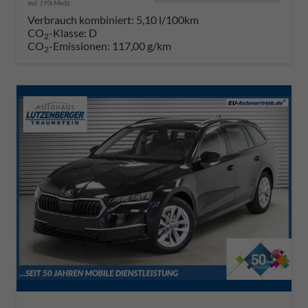
incl. 19% MwSt.
Verbrauch kombiniert:
5,10 l/100km
CO
-Klasse:
D
2
CO
-Emissionen:
117,00 g/km
2