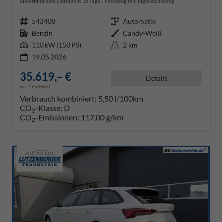
unverbindliche Lieferzeit:
16 Tage
Fahrzeug mit Tageszulassung
Fahrzeugnr.
543408
Getriebe
Automatik
Kraftstoff
Benzin
Außenfarbe
Candy-Weiß
Leistung
110 kW (150 PS)
Kilometerstand
2 km
19.05.2026
35.619,– €
Details
incl. 19% MwSt.
Verbrauch kombiniert:
5,50 l/100km
CO
-Klasse:
D
2
CO
-Emissionen:
117,00 g/km
2