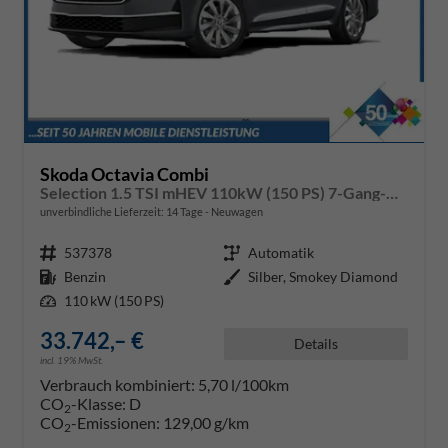
Skoda Octavia Combi
Selection 1.5 TSI mHEV 110kW (150 PS) 7-Gang-DSG
unverbindliche Lieferzeit:
14 Tage
Neuwagen
Fahrzeugnr.
537378
Getriebe
Automatik
Kraftstoff
Benzin
Außenfarbe
Silber, Smokey Diamond
Leistung
110 kW (150 PS)
33.742,– €
Details
incl. 19% MwSt.
Verbrauch kombiniert:
5,70 l/100km
CO
-Klasse:
D
2
CO
-Emissionen:
129,00 g/km
2