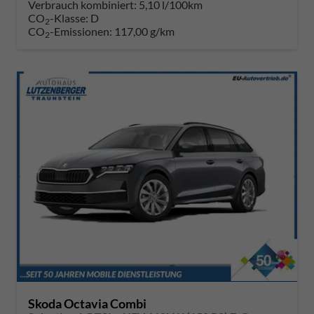
Verbrauch kombiniert:
5,10 l/100km
CO
-Klasse:
D
2
CO
-Emissionen:
117,00 g/km
2
Skoda Octavia Combi