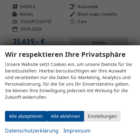
Fahrzeugnr.
543412
Getriebe
Automatik
Kraftstoff
Benzin
Außenfarbe
Black magic metallic
Leistung
110 kW (150 PS)
Kilometerstand
2 km
19.05.2026
35.619,– €
Details
incl. 19% MwSt.
Wir respektieren Ihre Privatsphäre
Verbrauch kombiniert:
5,50 l/100km
CO
-Klasse:
D
2
Unsere Website setzt Cookies ein, um unsere Dienste für Sie
CO
-Emissionen:
117,00 g/km
2
bereitzustellen. Hierbei berücksichtigen wir Ihre Auswahl
und verarbeiten nur die Daten für Marketing, Analytics und
Datensätze pro Seite:
Personalisierung, für die Sie uns Ihr Einverständnis geben.
Sie können Ihre Einwilligung jederzeit mit Wirkung für die
10
20
50
100
250
Zukunft widerrufen.
Seiten:
Alle akzeptieren
Alle ablehnen
Einstellungen
1
2
3
4
Datenschutzerklärung
Impressum