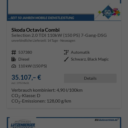
Skoda Octavia Combi
Selection 2.0 TDI 110kW (150 PS) 7-Gang-DSG
unverbindliche Lieferzeit:
14 Tage
Neuwagen
Fahrzeugnr.
537380
Getriebe
Automatik
Kraftstoff
Diesel
Außenfarbe
Schwarz, Black Magic
Leistung
110 kW (150 PS)
35.107,– €
Details
incl. 19% MwSt.
Verbrauch kombiniert:
4,90 l/100km
CO
-Klasse:
D
2
CO
-Emissionen:
128,00 g/km
2