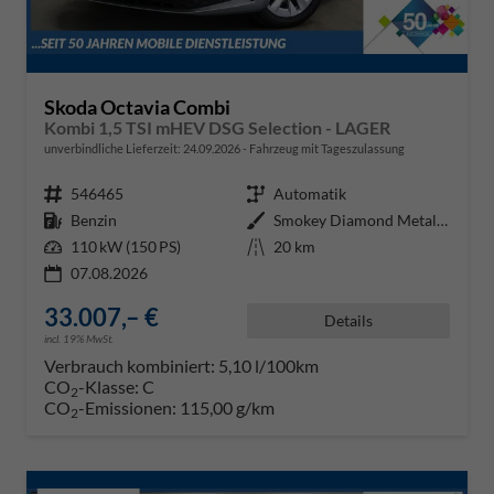
Skoda Octavia Combi
Kombi 1,5 TSI mHEV DSG Selection - LAGER
unverbindliche Lieferzeit:
24.09.2026
Fahrzeug mit Tageszulassung
Fahrzeugnr.
546465
Getriebe
Automatik
Kraftstoff
Benzin
Außenfarbe
Smokey Diamond Metallic ()
Leistung
110 kW (150 PS)
Kilometerstand
20 km
07.08.2026
33.007,– €
Details
incl. 19% MwSt.
Verbrauch kombiniert:
5,10 l/100km
CO
-Klasse:
C
2
CO
-Emissionen:
115,00 g/km
2