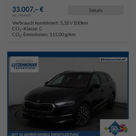
33.007,– €
Details
incl. 19% MwSt.
Verbrauch kombiniert:
5,10 l/100km
CO
-Klasse:
C
2
CO
-Emissionen:
115,00 g/km
2