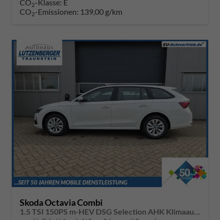
CO
-Klasse:
E
2
CO
-Emissionen:
139,00 g/km
2
Skoda Octavia Combi
1.5 TSI 150PS m-HEV DSG Selection AHK Klimaautomatik ACC PDC v+h Rückf.Kamera Sitzheizung TWA Apple CarPlay Android Auto 16"LM