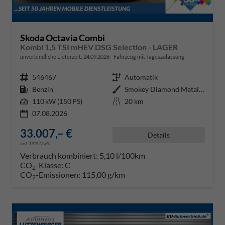
Skoda Octavia Combi
Kombi 1,5 TSI mHEV DSG Selection - LAGER
unverbindliche Lieferzeit:
24.09.2026
Fahrzeug mit Tageszulassung
Fahrzeugnr.
546467
Getriebe
Automatik
Kraftstoff
Benzin
Außenfarbe
Smokey Diamond Metallic ()
Leistung
110 kW (150 PS)
Kilometerstand
20 km
07.08.2026
33.007,– €
Details
incl. 19% MwSt.
Verbrauch kombiniert:
5,10 l/100km
CO
-Klasse:
C
2
CO
-Emissionen:
115,00 g/km
2