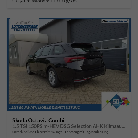
CO
-Emissionen:
117,00 g/km
2
Skoda Octavia Combi
1.5 TSI 150PS m-HEV DSG Selection AHK Klimaautomatik ACC PDC v+h Rückf.Kamera Sitzheizung TWA Apple CarPlay Android Auto 16"LM
unverbindliche Lieferzeit:
16 Tage
Fahrzeug mit Tageszulassung