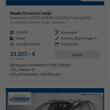
Skoda Octavia Combi
Selection 2.0 TDI 110kW (150 PS) 7-Gang DSG
unverbindliche Lieferzeit:
14 Tage
Neuwagen
Fahrzeugnr.
532492
Getriebe
Automatik
Kraftstoff
Diesel
Außenfarbe
Schwarz, Black Magic Perleffekt
Leistung
110 kW (150 PS)
01.04.2026
33.207,– €
Details
incl. 19% MwSt.
Verbrauch kombiniert:
4,90 l/100km
CO
-Klasse:
D
2
CO
-Emissionen:
128,00 g/km
2