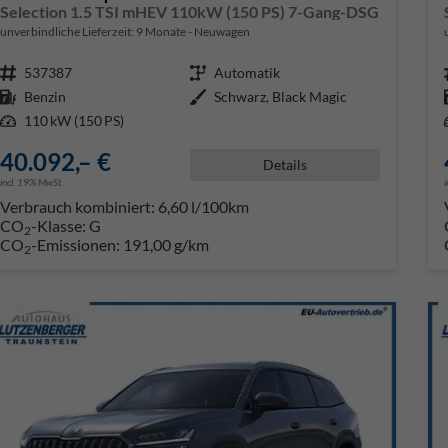
Selection 1.5 TSI mHEV 110kW (150 PS) 7-Gang-DSG
unverbindliche Lieferzeit:
9 Monate
Neuwagen
Fahrzeugnr.
537387
Getriebe
Automatik
Kraftstoff
Benzin
Außenfarbe
Schwarz, Black Magic
Leistung
110 kW (150 PS)
40.092,– €
Details
incl. 19% MwSt.
Verbrauch kombiniert:
6,60 l/100km
CO
-Klasse:
G
2
CO
-Emissionen:
191,00 g/km
2