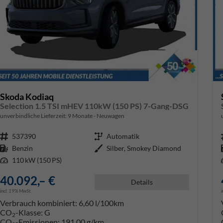
Skoda Kodiaq
Selection 1.5 TSI mHEV 110kW (150 PS) 7-Gang-DSG
unverbindliche Lieferzeit:
9 Monate
Neuwagen
Fahrzeugnr.
537390
Getriebe
Automatik
Kraftstoff
Benzin
Außenfarbe
Silber, Smokey Diamond
Leistung
110 kW (150 PS)
40.092,– €
Details
incl. 19% MwSt.
Verbrauch kombiniert:
6,60 l/100km
CO
-Klasse:
G
2
CO
-Emissionen:
191,00 g/km