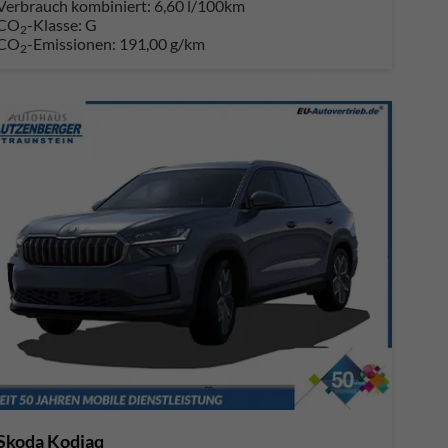
Verbrauch kombiniert:
6,60 l/100km
CO
-Klasse:
G
2
CO
-Emissionen:
191,00 g/km
2
Skoda Kodiaq