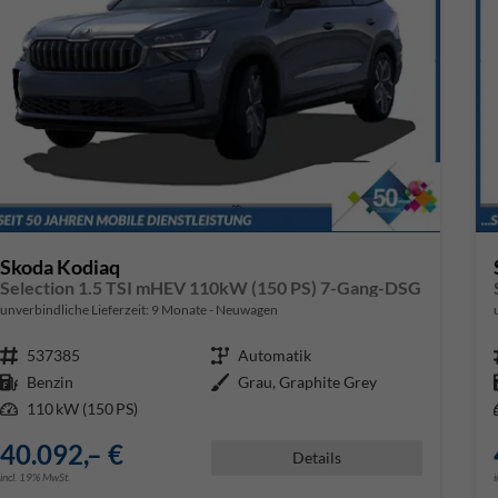
Skoda Kodiaq
Selection 1.5 TSI mHEV 110kW (150 PS) 7-Gang-DSG
unverbindliche Lieferzeit:
9 Monate
Neuwagen
Fahrzeugnr.
537385
Getriebe
Automatik
Kraftstoff
Benzin
Außenfarbe
Grau, Graphite Grey
Leistung
110 kW (150 PS)
40.092,– €
Details
incl. 19% MwSt.