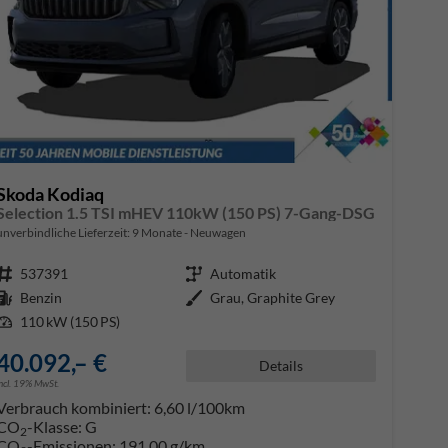
Skoda Kodiaq
Selection 1.5 TSI mHEV 110kW (150 PS) 7-Gang-DSG
unverbindliche Lieferzeit:
9 Monate
Neuwagen
Fahrzeugnr.
537391
Getriebe
Automatik
Kraftstoff
Benzin
Außenfarbe
Grau, Graphite Grey
Leistung
110 kW (150 PS)
40.092,– €
Details
incl. 19% MwSt.
Verbrauch kombiniert:
6,60 l/100km
CO
-Klasse:
G
2
CO
-Emissionen:
191,00 g/km