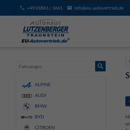
+49 (0)861 / 3661
info@eu-autovertrieb.de
Fahrzeugnr.
S
ALPINE
AUDI
BMW
Hi
BYD
un
CITROEN