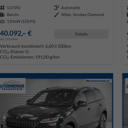
Fahrzeugnr.
537392
Getriebe
Automatik
Kraftstoff
Benzin
Außenfarbe
Silber, Smokey Diamond
Leistung
110 kW (150 PS)
40.092,– €
Details
incl. 19% MwSt.
Verbrauch kombiniert:
6,60 l/100km
CO
-Klasse:
G
2
CO
-Emissionen:
191,00 g/km
2