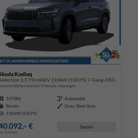
Skoda Kodiaq
Selection 1.5 TSI mHEV 110kW (150 PS) 7-Gang-DSG
unverbindliche Lieferzeit:
9 Monate
Neuwagen
Fahrzeugnr.
537386
Getriebe
Automatik
Kraftstoff
Benzin
Außenfarbe
Grau, Steel Grey
Leistung
110 kW (150 PS)
40.092,– €
Details
incl. 19% MwSt.