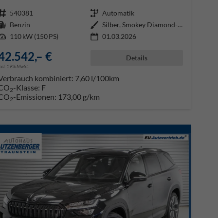
Fahrzeugnr.
540381
Getriebe
Automatik
Kraftstoff
Benzin
Außenfarbe
Silber, Smokey Diamond-Silber Me
Leistung
110 kW (150 PS)
01.03.2026
42.542,– €
Details
incl. 19% MwSt.
Verbrauch kombiniert:
7,60 l/100km
CO
-Klasse:
F
2
CO
-Emissionen:
173,00 g/km
2