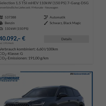
Selection 1.5 TSI mHEV 110kW (150 PS) 7-Gang-DSG
unverbindliche Lieferzeit:
9 Monate
Neuwagen
Fahrzeugnr.
537388
Getriebe
Automatik
Kraftstoff
Benzin
Außenfarbe
Schwarz, Black Magic
Leistung
110 kW (150 PS)
40.092,– €
Details
incl. 19% MwSt.
Verbrauch kombiniert:
6,60 l/100km
CO
-Klasse:
G
2
CO
-Emissionen:
191,00 g/km
2