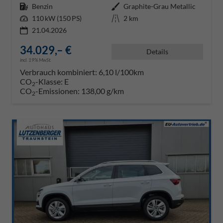
Kraftstoff
Benzin
Außenfarbe
Graphite-Grau Metallic
Leistung
110 kW (150 PS)
Kilometerstand
2 km
21.04.2026
34.029,– €
Details
incl. 19% MwSt.
Verbrauch kombiniert:
6,10 l/100km
CO
-Klasse:
E
2
CO
-Emissionen:
138,00 g/km
2