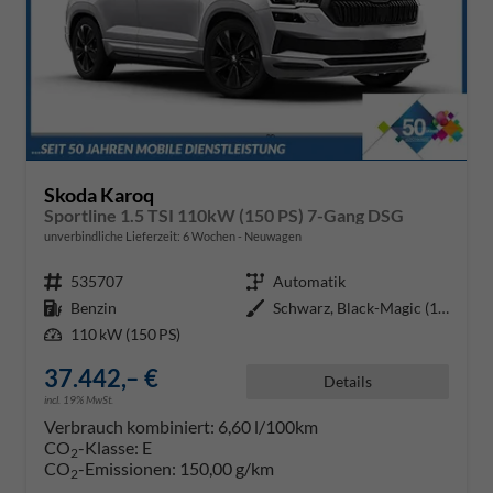
Skoda Karoq
Sportline 1.5 TSI 110kW (150 PS) 7-Gang DSG
unverbindliche Lieferzeit:
6 Wochen
Neuwagen
Fahrzeugnr.
535707
Getriebe
Automatik
Kraftstoff
Benzin
Außenfarbe
Schwarz, Black-Magic (1Z1Z)
Leistung
110 kW (150 PS)
37.442,– €
Details
incl. 19% MwSt.
Verbrauch kombiniert:
6,60 l/100km
CO
-Klasse:
E
2
CO
-Emissionen:
150,00 g/km
2