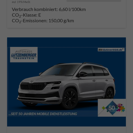
incl. 19% MwSt.
Verbrauch kombiniert:
6,60 l/100km
CO
-Klasse:
E
2
CO
-Emissionen:
150,00 g/km
2