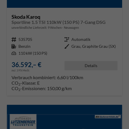
Skoda Karoq
Sportline 1.5 TSI 110kW (150 PS) 7-Gang DSG
unverbindliche Lieferzeit:
9 Wochen
Neuwagen
Fahrzeugnr.
535705
Getriebe
Automatik
Kraftstoff
Benzin
Außenfarbe
Grau, Graphite Grau (5X)
Leistung
110 kW (150 PS)
36.592,– €
Details
incl. 19% MwSt.
Verbrauch kombiniert:
6,60 l/100km
CO
-Klasse:
E
2
CO
-Emissionen:
150,00 g/km
2