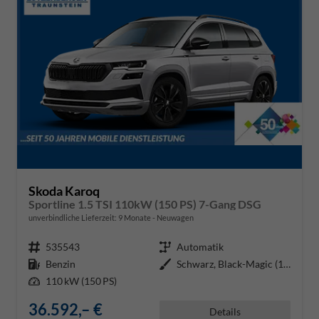
Skoda Karoq
Sportline 1.5 TSI 110kW (150 PS) 7-Gang DSG
unverbindliche Lieferzeit:
9 Monate
Neuwagen
Fahrzeugnr.
535543
Getriebe
Automatik
Kraftstoff
Benzin
Außenfarbe
Schwarz, Black-Magic (1Z1Z)
Leistung
110 kW (150 PS)
36.592,– €
Details