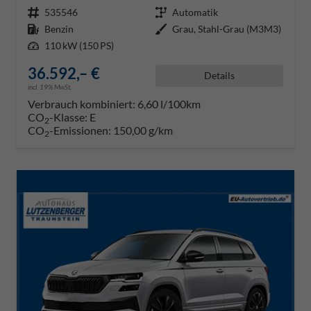
Fahrzeugnr.
535546
Getriebe
Automatik
Kraftstoff
Benzin
Außenfarbe
Grau, Stahl-Grau (M3M3)
Leistung
110 kW (150 PS)
36.592,– €
Details
incl. 19% MwSt.
Verbrauch kombiniert:
6,60 l/100km
CO
-Klasse:
E
2
CO
-Emissionen:
150,00 g/km
2