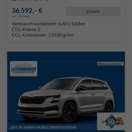
36.592,– €
Details
incl. 19% MwSt.
Verbrauch kombiniert:
6,60 l/100km
CO
-Klasse:
E
2
CO
-Emissionen:
150,00 g/km
2