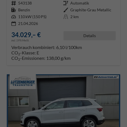
Fahrzeugnr.
543138
Getriebe
Automatik
Kraftstoff
Benzin
Außenfarbe
Graphite-Grau Metallic
Leistung
110 kW (150 PS)
Kilometerstand
2 km
21.04.2026
34.029,– €
Details
incl. 19% MwSt.
Verbrauch kombiniert:
6,10 l/100km
CO
-Klasse:
E
2
CO
-Emissionen:
138,00 g/km
2