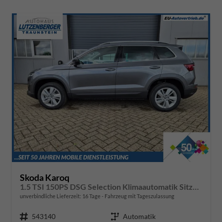
Skoda Karoq
1.5 TSI 150PS DSG Selection Klimaautomatik Sitzheizung Lenkradheizung ACC PDC v+h Rückf.Kamera abg.Scheiben Apple CarPlay Android Auto 17"LM
unverbindliche Lieferzeit:
16 Tage
Fahrzeug mit Tageszulassung
Fahrzeugnr.
543140
Getriebe
Automatik