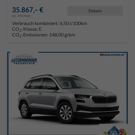
35.867,– €
Details
incl. 19% MwSt.
Verbrauch kombiniert:
6,50 l/100km
CO
-Klasse:
E
2
CO
-Emissionen:
148,00 g/km
2