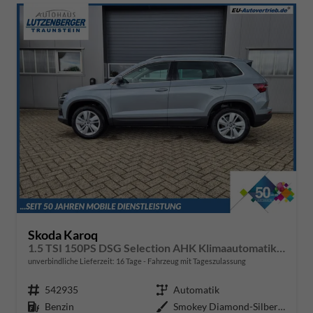
Skoda Karoq
1.5 TSI 150PS DSG Selection AHK Klimaautomatik Sitzheizung Lenkradheizung ACC PDC v+h Rückf.Kamera abg.Scheiben Apple CarPlay Android Auto 17"LM
unverbindliche Lieferzeit:
16 Tage
Fahrzeug mit Tageszulassung
Fahrzeugnr.
542935
Getriebe
Automatik
Kraftstoff
Benzin
Außenfarbe
Smokey Diamond-Silber Metallic