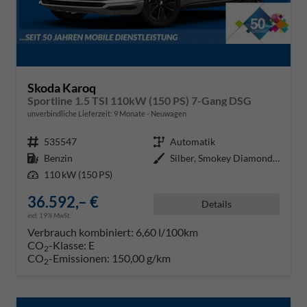
Skoda Karoq
Sportline 1.5 TSI 110kW (150 PS) 7-Gang DSG
unverbindliche Lieferzeit:
9 Monate
Neuwagen
Fahrzeugnr.
535547
Getriebe
Automatik
Kraftstoff
Benzin
Außenfarbe
Silber, Smokey Diamond Silber (B
Leistung
110 kW (150 PS)
36.592,– €
Details
incl. 19% MwSt.
Verbrauch kombiniert:
6,60 l/100km
CO
-Klasse:
E
2
CO
-Emissionen:
150,00 g/km
2