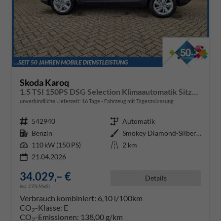
Skoda Karoq
1.5 TSI 150PS DSG Selection Klimaautomatik Sitzheizung Lenkradheizung ACC PDC v+h Rückf.Kamera abg.Scheiben Apple CarPlay Android Auto 17"LM
unverbindliche Lieferzeit:
16 Tage
Fahrzeug mit Tageszulassung
Fahrzeugnr.
542940
Getriebe
Automatik
Kraftstoff
Benzin
Außenfarbe
Smokey Diamond-Silber Metallic
Leistung
110 kW (150 PS)
Kilometerstand
2 km
21.04.2026
34.029,– €
Details
incl. 19% MwSt.
Verbrauch kombiniert:
6,10 l/100km
CO
-Klasse:
E
2
CO
-Emissionen:
138,00 g/km
2