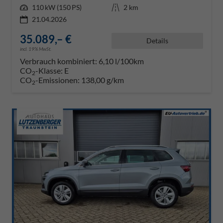
Leistung
110 kW (150 PS)
Kilometerstand
2 km
21.04.2026
35.089,– €
Details
incl. 19% MwSt.
Verbrauch kombiniert:
6,10 l/100km
CO
-Klasse:
E
2
CO
-Emissionen:
138,00 g/km
2