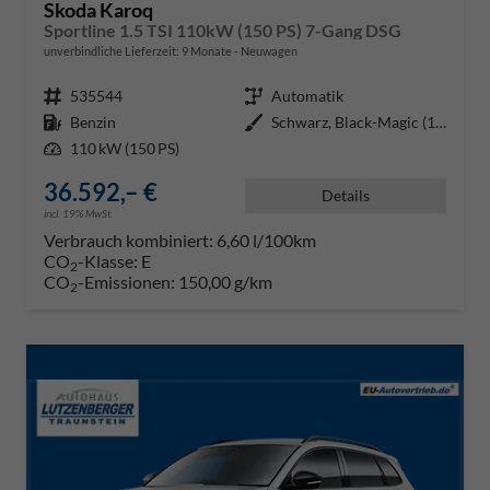
Skoda Karoq
Sportline 1.5 TSI 110kW (150 PS) 7-Gang DSG
unverbindliche Lieferzeit:
9 Monate
Neuwagen
Fahrzeugnr.
535544
Getriebe
Automatik
Kraftstoff
Benzin
Außenfarbe
Schwarz, Black-Magic (1Z1Z)
Leistung
110 kW (150 PS)
36.592,– €
Details
incl. 19% MwSt.
Verbrauch kombiniert:
6,60 l/100km
CO
-Klasse:
E
2
CO
-Emissionen:
150,00 g/km
2