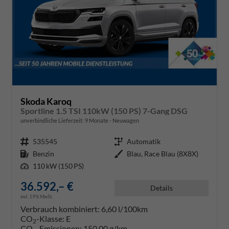
Skoda Karoq
Sportline 1.5 TSI 110kW (150 PS) 7-Gang DSG
unverbindliche Lieferzeit:
9 Monate
Neuwagen
Fahrzeugnr.
535545
Getriebe
Automatik
Kraftstoff
Benzin
Außenfarbe
Blau, Race Blau (8X8X)
Leistung
110 kW (150 PS)
36.592,– €
Details
incl. 19% MwSt.
Verbrauch kombiniert:
6,60 l/100km
CO
-Klasse:
E
2
CO
-Emissionen:
150,00 g/km