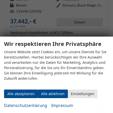
Kraftstoff
Benzin
Außenfarbe
Schwarz, Black-Magic (1Z1Z)
Leistung
110 kW (150 PS)
37.442,– €
Details
incl. 19% MwSt.
Verbrauch kombiniert:
6,60 l/100km
CO
-Klasse:
E
2
CO
-Emissionen:
150,00 g/km
Wir respektieren Ihre Privatsphäre
2
Unsere Website setzt Cookies ein, um unsere Dienste für Sie
Datensätze pro Seite:
bereitzustellen. Hierbei berücksichtigen wir Ihre Auswahl
und verarbeiten nur die Daten für Marketing, Analytics und
10
20
50
100
250
Personalisierung, für die Sie uns Ihr Einverständnis geben.
Sie können Ihre Einwilligung jederzeit mit Wirkung für die
Seiten:
Zukunft widerrufen.
1
2
3
4
Alle akzeptieren
Alle ablehnen
Einstellungen
Datenschutzerklärung
Impressum
Fahrzeugnr.