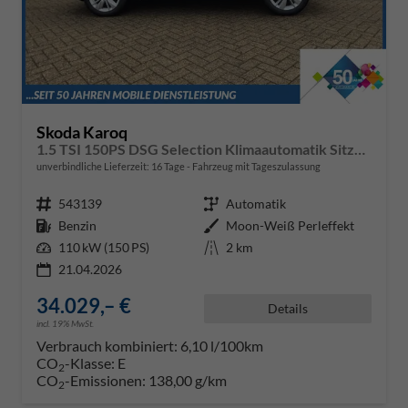
Skoda Karoq
1.5 TSI 150PS DSG Selection Klimaautomatik Sitzheizung Lenkradheizung ACC PDC v+h Rückf.Kamera abg.Scheiben Apple CarPlay Android Auto 17"LM
unverbindliche Lieferzeit:
16 Tage
Fahrzeug mit Tageszulassung
Fahrzeugnr.
543139
Getriebe
Automatik
Kraftstoff
Benzin
Außenfarbe
Moon-Weiß Perleffekt
Leistung
110 kW (150 PS)
Kilometerstand
2 km
21.04.2026
34.029,– €
Details
incl. 19% MwSt.
Verbrauch kombiniert:
6,10 l/100km
CO
-Klasse:
E
2
CO
-Emissionen:
138,00 g/km
2