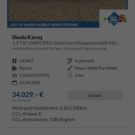
Skoda Karoq
1.5 TSI 150PS DSG Selection Klimaautomatik Sitzheizung Lenkradheizung ACC PDC v+h Rückf.Kamera abg.Scheiben Apple CarPlay Android Auto 17"LM
unverbindliche Lieferzeit:
16 Tage
Fahrzeug mit Tageszulassung
Fahrzeugnr.
543407
Getriebe
Automatik
Kraftstoff
Benzin
Außenfarbe
Moon-Weiß Perleffekt
Leistung
110 kW (150 PS)
Kilometerstand
2 km
21.04.2026
34.029,– €
Details
incl. 19% MwSt.
Verbrauch kombiniert:
6,10 l/100km
CO
-Klasse:
E
2
CO
-Emissionen:
138,00 g/km
2