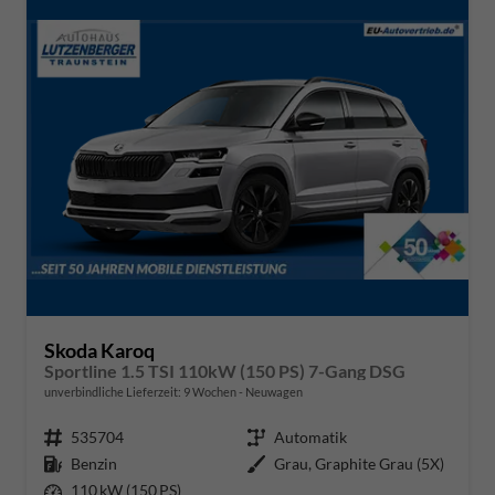
Skoda Karoq
Sportline 1.5 TSI 110kW (150 PS) 7-Gang DSG
unverbindliche Lieferzeit:
9 Wochen
Neuwagen
Fahrzeugnr.
535704
Getriebe
Automatik
Kraftstoff
Benzin
Außenfarbe
Grau, Graphite Grau (5X)
Leistung
110 kW (150 PS)