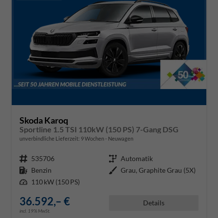
Skoda Karoq
Sportline 1.5 TSI 110kW (150 PS) 7-Gang DSG
unverbindliche Lieferzeit:
9 Wochen
Neuwagen
Fahrzeugnr.
535706
Getriebe
Automatik
Kraftstoff
Benzin
Außenfarbe
Grau, Graphite Grau (5X)
Leistung
110 kW (150 PS)
36.592,– €
Details
incl. 19% MwSt.