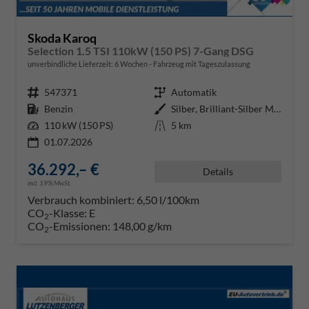
Skoda Karoq
Selection 1.5 TSI 110kW (150 PS) 7-Gang DSG
unverbindliche Lieferzeit:
6 Wochen
Fahrzeug mit Tageszulassung
Fahrzeugnr.
547371
Getriebe
Automatik
Kraftstoff
Benzin
Außenfarbe
Silber, Brilliant-Silber Metalli
Leistung
110 kW (150 PS)
Kilometerstand
5 km
01.07.2026
36.292,– €
Details
incl. 19% MwSt.
Verbrauch kombiniert:
6,50 l/100km
CO
-Klasse:
E
2
CO
-Emissionen:
148,00 g/km
2