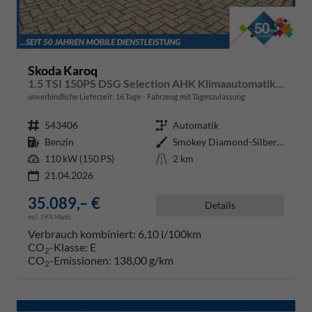
Skoda Karoq
1.5 TSI 150PS DSG Selection AHK Klimaautomatik Sitzheizung Lenkradheizung ACC PDC v+h Rückf.Kamera abg.Scheiben Apple CarPlay Android Auto 17"LM
unverbindliche Lieferzeit:
16 Tage
Fahrzeug mit Tageszulassung
Fahrzeugnr.
543406
Getriebe
Automatik
Kraftstoff
Benzin
Außenfarbe
Smokey Diamond-Silber Metallic
Leistung
110 kW (150 PS)
Kilometerstand
2 km
21.04.2026
35.089,– €
Details
incl. 19% MwSt.
Verbrauch kombiniert:
6,10 l/100km
CO
-Klasse:
E
2
CO
-Emissionen:
138,00 g/km
2