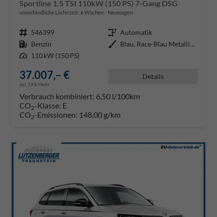
Sportline 1.5 TSI 110kW (150 PS) 7-Gang DSG
unverbindliche Lieferzeit:
6 Wochen
Neuwagen
Fahrzeugnr.
546399
Getriebe
Automatik
Kraftstoff
Benzin
Außenfarbe
Blau, Race-Blau Metallic (8X)
Leistung
110 kW (150 PS)
37.007,– €
Details
incl. 19% MwSt.
Verbrauch kombiniert:
6,50 l/100km
CO
-Klasse:
E
2
CO
-Emissionen:
148,00 g/km
2