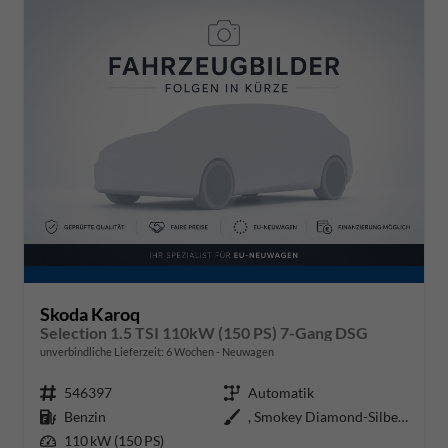
Skoda Karoq
Selection 1.5 TSI 110kW (150 PS) 7-Gang DSG
unverbindliche Lieferzeit:
6 Wochen
Neuwagen
Fahrzeugnr.
546397
Getriebe
Automatik
Kraftstoff
Benzin
Außenfarbe
, Smokey Diamond-Silber Metallic
Leistung
110 kW (150 PS)