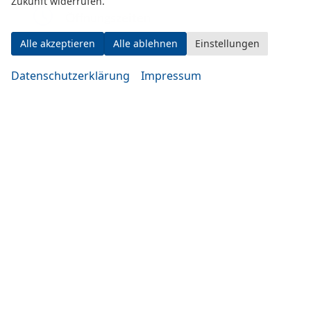
Zukunft widerrufen.
Öffnungszeiten
Alle akzeptieren
Alle ablehnen
Einstellungen
Datenschutzerklärung
Impressum
Montag bis Mittwoch
10:00-19:00 Uhr
Donnerstag bis Freitag
14:00-20:00 Uhr
Samstag
09:00-14:00 Uhr
oder nach Vereinbarung
Rufen Sie an