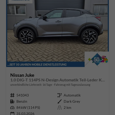
Nissan Juke
1.0 DIG-T 114PS N-Design Automatik Teil-Leder Klimaautomatik Sitzheizung Lenkradheizung PDC v+h Rückf.Kamera Navi 19"LM Bluetooth Touchscreen Apple CarPlay Android Auto
unverbindliche Lieferzeit:
16 Tage
Fahrzeug mit Tageszulassung
Fahrzeugnr.
541043
Getriebe
Automatik
Kraftstoff
Benzin
Außenfarbe
Dark Grey
Leistung
84 kW (114 PS)
Kilometerstand
2 km
31.03.2026