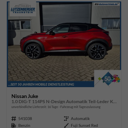
Nissan Juke
1.0 DIG-T 114PS N-Design Automatik Teil-Leder Klimaautomatik Sitzheizung Lenkradheizung PDC v+h Rückf.Kamera Navi 19"LM Bluetooth Touchscreen Apple CarPlay Android Auto
unverbindliche Lieferzeit:
16 Tage
Fahrzeug mit Tageszulassung
Fahrzeugnr.
541038
Getriebe
Automatik
Kraftstoff
Benzin
Außenfarbe
Fuji Sunset Red