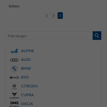
Seiten:
1
2
3
Fahrzeugnr.
ALPINE
AUDI
BMW
BYD
CITROEN
CUPRA
DACIA