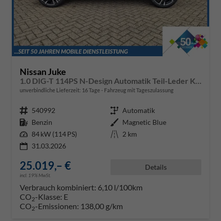
Nissan Juke
1.0 DIG-T 114PS N-Design Automatik Teil-Leder Klimaautomatik Sitzheizung Lenkradheizung PDC v+h Rückf.Kamera Navi 19"LM Bluetooth Touchscreen Apple CarPlay Android Auto
unverbindliche Lieferzeit:
16 Tage
Fahrzeug mit Tageszulassung
Fahrzeugnr.
540992
Getriebe
Automatik
Kraftstoff
Benzin
Außenfarbe
Magnetic Blue
Leistung
84 kW (114 PS)
Kilometerstand
2 km
31.03.2026
25.019,– €
Details
incl. 19% MwSt.
Verbrauch kombiniert:
6,10 l/100km
CO
-Klasse:
E
2
CO
-Emissionen:
138,00 g/km
2