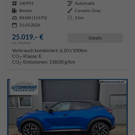
Fahrzeugnr.
540991
Getriebe
Automatik
Kraftstoff
Benzin
Außenfarbe
Ceramic Grey
Leistung
84 kW (114 PS)
Kilometerstand
2 km
31.03.2026
25.019,– €
Details
incl. 19% MwSt.
Verbrauch kombiniert:
6,10 l/100km
CO
-Klasse:
E
2
CO
-Emissionen:
138,00 g/km
2