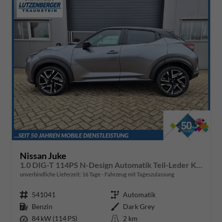
Nissan Juke
1.0 DIG-T 114PS N-Design Automatik Teil-Leder Klimaautomatik Sitzheizung Lenkradheizung PDC v+h Rückf.Kamera Navi 19"LM Bluetooth Touchscreen Apple CarPlay Android Auto
unverbindliche Lieferzeit:
16 Tage
Fahrzeug mit Tageszulassung
Fahrzeugnr.
541041
Getriebe
Automatik
Kraftstoff
Benzin
Außenfarbe
Dark Grey
Leistung
84 kW (114 PS)
Kilometerstand
2 km