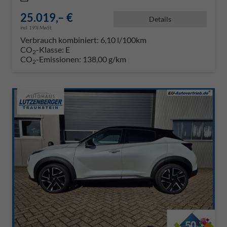
25.019,– €
Details
incl. 19% MwSt.
Verbrauch kombiniert:
6,10 l/100km
CO
-Klasse:
E
2
CO
-Emissionen:
138,00 g/km
2