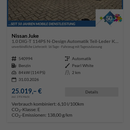
Nissan Juke
1.0 DIG-T 114PS N-Design Automatik Teil-Leder Klimaautomatik Sitzheizung Lenkradheizung PDC v+h Rückf.Kamera Navi 19"LM Bluetooth Touchscreen Apple CarPlay Android Auto
unverbindliche Lieferzeit:
16 Tage
Fahrzeug mit Tageszulassung
Fahrzeugnr.
540994
Getriebe
Automatik
Kraftstoff
Benzin
Außenfarbe
Pearl White
Leistung
84 kW (114 PS)
Kilometerstand
2 km
31.03.2026
25.019,– €
Details
incl. 19% MwSt.
Verbrauch kombiniert:
6,10 l/100km
CO
-Klasse:
E
2
CO
-Emissionen:
138,00 g/km
2