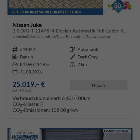
Nissan Juke
1.0 DIG-T 114PS N-Design Automatik Teil-Leder Klimaautomatik Sitzheizung Lenkradheizung PDC v+h Rückf.Kamera Navi 19"LM Bluetooth Touchscreen Apple CarPlay Android Auto
unverbindliche Lieferzeit:
16 Tage
Fahrzeug mit Tageszulassung
Fahrzeugnr.
541042
Getriebe
Automatik
Kraftstoff
Benzin
Außenfarbe
Dark Grey
Leistung
84 kW (114 PS)
Kilometerstand
2 km
31.03.2026
25.019,– €
Details
incl. 19% MwSt.
Verbrauch kombiniert:
6,10 l/100km
CO
-Klasse:
E
2
CO
-Emissionen:
138,00 g/km
2