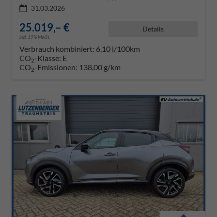
31.03.2026
25.019,– €
Details
incl. 19% MwSt.
Verbrauch kombiniert:
6,10 l/100km
CO
-Klasse:
E
2
CO
-Emissionen:
138,00 g/km
2