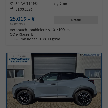
Leistung
84 kW (114 PS)
Kilometerstand
2 km
31.03.2026
25.019,– €
Details
incl. 19% MwSt.
Verbrauch kombiniert:
6,10 l/100km
CO
-Klasse:
E
2
CO
-Emissionen:
138,00 g/km
2