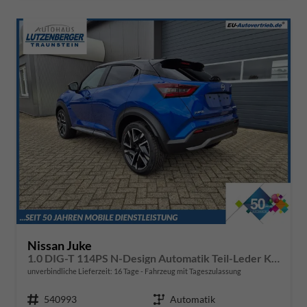
Nissan Juke
1.0 DIG-T 114PS N-Design Automatik Teil-Leder Klimaautomatik Sitzheizung Lenkradheizung PDC v+h Rückf.Kamera Navi 19"LM Bluetooth Touchscreen Apple CarPlay Android Auto
unverbindliche Lieferzeit:
16 Tage
Fahrzeug mit Tageszulassung
Fahrzeugnr.
540993
Getriebe
Automatik