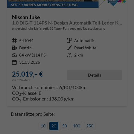
Nissan Juke
1.0 DIG-T 114PS N-Design Automatik Teil-Leder Klimaautomatik Sitzheizung Lenkradheizung PDC v+h Rückf.Kamera Navi 19"LM Bluetooth Touchscreen Apple CarPlay Android Auto
unverbindliche Lieferzeit:
16 Tage
Fahrzeug mit Tageszulassung
Fahrzeugnr.
541044
Getriebe
Automatik
Kraftstoff
Benzin
Außenfarbe
Pearl White
Leistung
84 kW (114 PS)
Kilometerstand
2 km
31.03.2026
25.019,– €
Details
incl. 19% MwSt.
Verbrauch kombiniert:
6,10 l/100km
CO
-Klasse:
E
2
CO
-Emissionen:
138,00 g/km
2
Datensätze pro Seite:
10
20
50
100
250