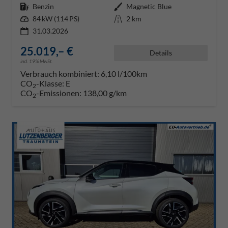
Kraftstoff
Benzin
Außenfarbe
Magnetic Blue
Leistung
84 kW (114 PS)
Kilometerstand
2 km
31.03.2026
25.019,– €
Details
incl. 19% MwSt.
Verbrauch kombiniert:
6,10 l/100km
CO
-Klasse:
E
2
CO
-Emissionen:
138,00 g/km
2