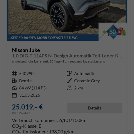
Nissan Juke
1.0 DIG-T 114PS N-Design Automatik Teil-Leder Klimaautomatik Sitzheizung Lenkradheizung PDC v+h Rückf.Kamera Navi 19"LM Bluetooth Touchscreen Apple CarPlay Android Auto
unverbindliche Lieferzeit:
16 Tage
Fahrzeug mit Tageszulassung
Fahrzeugnr.
540990
Getriebe
Automatik
Kraftstoff
Benzin
Außenfarbe
Ceramic Grey
Leistung
84 kW (114 PS)
Kilometerstand
2 km
31.03.2026
25.019,– €
Details
incl. 19% MwSt.
Verbrauch kombiniert:
6,10 l/100km
CO
-Klasse:
E
2
CO
-Emissionen:
138,00 g/km
2