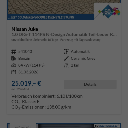
Nissan Juke
1.0 DIG-T 114PS N-Design Automatik Teil-Leder Klimaautomatik Sitzheizung Lenkradheizung PDC v+h Rückf.Kamera Navi 19"LM Bluetooth Touchscreen Apple CarPlay Android Auto
unverbindliche Lieferzeit:
16 Tage
Fahrzeug mit Tageszulassung
Fahrzeugnr.
541040
Getriebe
Automatik
Kraftstoff
Benzin
Außenfarbe
Ceramic Grey
Leistung
84 kW (114 PS)
Kilometerstand
2 km
31.03.2026
25.019,– €
Details
incl. 19% MwSt.
Verbrauch kombiniert:
6,10 l/100km
CO
-Klasse:
E
2
CO
-Emissionen:
138,00 g/km
2