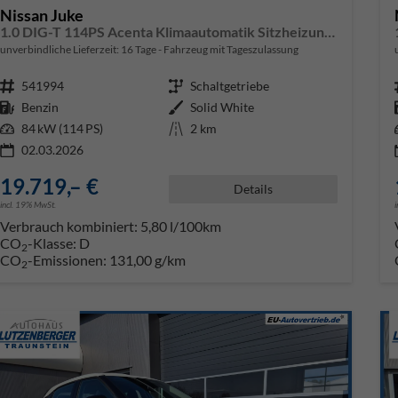
Nissan Juke
1.0 DIG-T 114PS Acenta Klimaautomatik Sitzheizung Rückf.Kamera Bluetooth Touchscreen wireless Apple CarPlay Android Auto
unverbindliche Lieferzeit:
16 Tage
Fahrzeug mit Tageszulassung
Fahrzeugnr.
541994
Getriebe
Schaltgetriebe
Kraftstoff
Benzin
Außenfarbe
Solid White
Leistung
84 kW (114 PS)
Kilometerstand
2 km
02.03.2026
19.719,– €
Details
incl. 19% MwSt.
Verbrauch kombiniert:
5,80 l/100km
CO
-Klasse:
D
2
CO
-Emissionen:
131,00 g/km
2