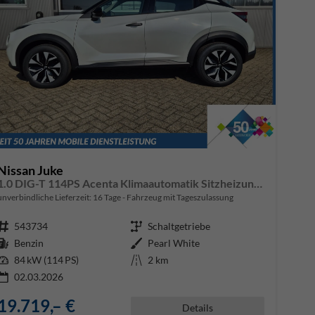
Nissan Juke
1.0 DIG-T 114PS Acenta Klimaautomatik Sitzheizung Rückf.Kamera Bluetooth Touchscreen wireless Apple CarPlay Android Auto
unverbindliche Lieferzeit:
16 Tage
Fahrzeug mit Tageszulassung
Fahrzeugnr.
543734
Getriebe
Schaltgetriebe
Kraftstoff
Benzin
Außenfarbe
Pearl White
Leistung
84 kW (114 PS)
Kilometerstand
2 km
02.03.2026
19.719,– €
Details