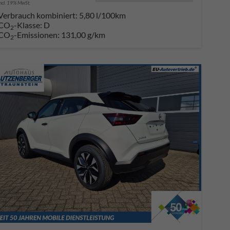
incl. 19% MwSt.
Verbrauch kombiniert:
5,80 l/100km
CO
-Klasse:
D
2
CO
-Emissionen:
131,00 g/km
2