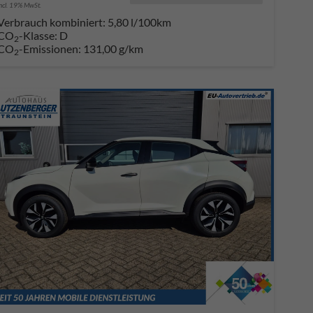
incl. 19% MwSt.
Verbrauch kombiniert:
5,80 l/100km
CO
-Klasse:
D
2
CO
-Emissionen:
131,00 g/km
2