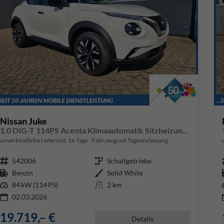
Nissan Juke
1.0 DIG-T 114PS Acenta Klimaautomatik Sitzheizung Rückf.Kamera Bluetooth Touchscreen wireless Apple CarPlay Android Auto
unverbindliche Lieferzeit:
16 Tage
Fahrzeug mit Tageszulassung
Fahrzeugnr.
542006
Getriebe
Schaltgetriebe
Kraftstoff
Benzin
Außenfarbe
Solid White
Leistung
84 kW (114 PS)
Kilometerstand
2 km
02.03.2026
19.719,– €
Details