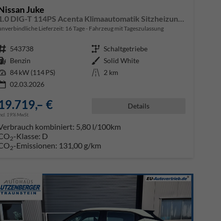
Nissan Juke
1.0 DIG-T 114PS Acenta Klimaautomatik Sitzheizung Rückf.Kamera Bluetooth Touchscreen wireless Apple CarPlay Android Auto
unverbindliche Lieferzeit:
16 Tage
Fahrzeug mit Tageszulassung
Fahrzeugnr.
543738
Getriebe
Schaltgetriebe
Kraftstoff
Benzin
Außenfarbe
Solid White
Leistung
84 kW (114 PS)
Kilometerstand
2 km
02.03.2026
19.719,– €
Details
incl. 19% MwSt.
Verbrauch kombiniert:
5,80 l/100km
CO
-Klasse:
D
2
CO
-Emissionen:
131,00 g/km
2