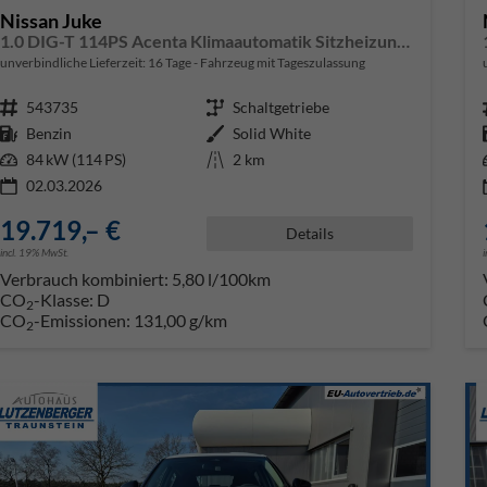
Nissan Juke
1.0 DIG-T 114PS Acenta Klimaautomatik Sitzheizung Rückf.Kamera Bluetooth Touchscreen wireless Apple CarPlay Android Auto
unverbindliche Lieferzeit:
16 Tage
Fahrzeug mit Tageszulassung
Fahrzeugnr.
543735
Getriebe
Schaltgetriebe
Kraftstoff
Benzin
Außenfarbe
Solid White
Leistung
84 kW (114 PS)
Kilometerstand
2 km
02.03.2026
19.719,– €
Details
incl. 19% MwSt.
Verbrauch kombiniert:
5,80 l/100km
CO
-Klasse:
D
2
CO
-Emissionen:
131,00 g/km
2