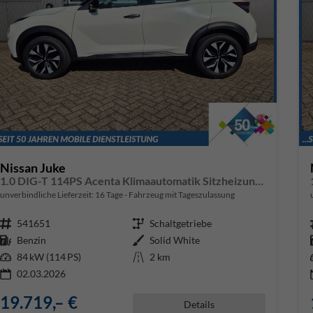
Nissan Juke
1.0 DIG-T 114PS Acenta Klimaautomatik Sitzheizung Rückf.Kamera Bluetooth Touchscreen wireless Apple CarPlay Android Auto
unverbindliche Lieferzeit:
16 Tage
Fahrzeug mit Tageszulassung
Fahrzeugnr.
541651
Getriebe
Schaltgetriebe
Kraftstoff
Benzin
Außenfarbe
Solid White
Leistung
84 kW (114 PS)
Kilometerstand
2 km
02.03.2026
19.719,– €
Details