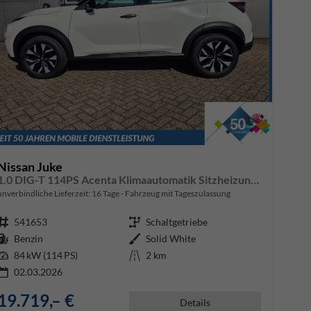
Nissan Juke
1.0 DIG-T 114PS Acenta Klimaautomatik Sitzheizung Rückf.Kamera Bluetooth Touchscreen wireless Apple CarPlay Android Auto
unverbindliche Lieferzeit:
16 Tage
Fahrzeug mit Tageszulassung
Fahrzeugnr.
541653
Getriebe
Schaltgetriebe
Kraftstoff
Benzin
Außenfarbe
Solid White
Leistung
84 kW (114 PS)
Kilometerstand
2 km
02.03.2026
19.719,– €
Details