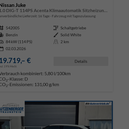
Nissan Juke
1.0 DIG-T 114PS Acenta Klimaautomatik Sitzheizung Rückf.Kamera Bluetooth Touchscreen wireless Apple CarPlay Android Auto
unverbindliche Lieferzeit:
16 Tage
Fahrzeug mit Tageszulassung
Fahrzeugnr.
542005
Getriebe
Schaltgetriebe
Kraftstoff
Benzin
Außenfarbe
Solid White
Leistung
84 kW (114 PS)
Kilometerstand
2 km
02.03.2026
19.719,– €
Details
incl. 19% MwSt.
Verbrauch kombiniert:
5,80 l/100km
CO
-Klasse:
D
2
CO
-Emissionen:
131,00 g/km
2