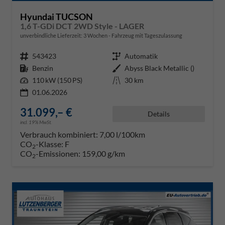
Hyundai TUCSON
1,6 T-GDi DCT 2WD Style - LAGER
unverbindliche Lieferzeit:
3 Wochen
Fahrzeug mit Tageszulassung
Fahrzeugnr.
543423
Getriebe
Automatik
Kraftstoff
Benzin
Außenfarbe
Abyss Black Metallic ()
Leistung
110 kW (150 PS)
Kilometerstand
30 km
01.06.2026
31.099,– €
Details
incl. 19% MwSt.
Verbrauch kombiniert:
7,00 l/100km
CO
-Klasse:
F
2
CO
-Emissionen:
159,00 g/km
2