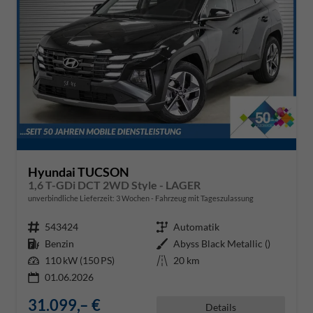
Hyundai TUCSON
1,6 T-GDi DCT 2WD Style - LAGER
unverbindliche Lieferzeit:
3 Wochen
Fahrzeug mit Tageszulassung
Fahrzeugnr.
543424
Getriebe
Automatik
Kraftstoff
Benzin
Außenfarbe
Abyss Black Metallic ()
Leistung
110 kW (150 PS)
Kilometerstand
20 km
01.06.2026
31.099,– €
Details