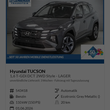
Hyundai TUCSON
1,6 T-GDi DCT 2WD Style - LAGER
unverbindliche Lieferzeit:
3 Wochen
Fahrzeug mit Tageszulassung
Fahrzeugnr.
543418
Getriebe
Automatik
Kraftstoff
Benzin
Außenfarbe
Ecotronic Grey Metallic ()
Leistung
110 kW (150 PS)
Kilometerstand
20 km
01.06.2026