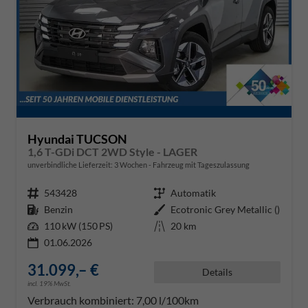
Hyundai TUCSON
1,6 T-GDi DCT 2WD Style - LAGER
unverbindliche Lieferzeit:
3 Wochen
Fahrzeug mit Tageszulassung
Fahrzeugnr.
543428
Getriebe
Automatik
Kraftstoff
Benzin
Außenfarbe
Ecotronic Grey Metallic ()
Leistung
110 kW (150 PS)
Kilometerstand
20 km
01.06.2026
31.099,– €
Details
incl. 19% MwSt.
Verbrauch kombiniert:
7,00 l/100km