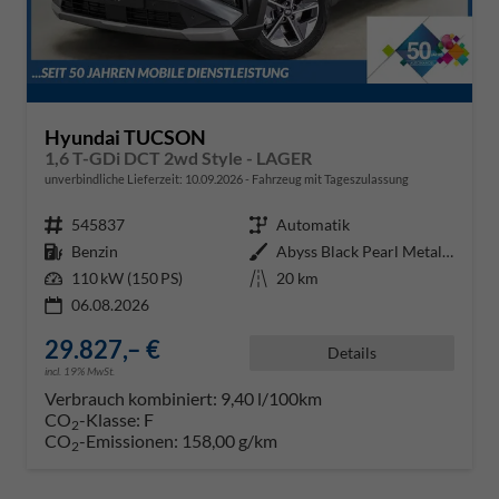
Hyundai TUCSON
1,6 T-GDi DCT 2wd Style - LAGER
unverbindliche Lieferzeit:
10.09.2026
Fahrzeug mit Tageszulassung
Fahrzeugnr.
545837
Getriebe
Automatik
Kraftstoff
Benzin
Außenfarbe
Abyss Black Pearl Metallic ()
Leistung
110 kW (150 PS)
Kilometerstand
20 km
06.08.2026
29.827,– €
Details
incl. 19% MwSt.
Verbrauch kombiniert:
9,40 l/100km
CO
-Klasse:
F
2
CO
-Emissionen:
158,00 g/km
2