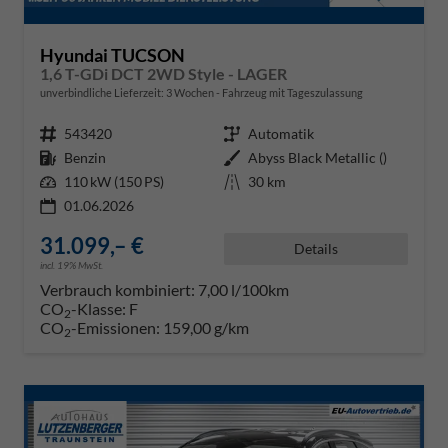
Hyundai TUCSON
1,6 T-GDi DCT 2WD Style - LAGER
unverbindliche Lieferzeit:
3 Wochen
Fahrzeug mit Tageszulassung
Fahrzeugnr.
543420
Getriebe
Automatik
Kraftstoff
Benzin
Außenfarbe
Abyss Black Metallic ()
Leistung
110 kW (150 PS)
Kilometerstand
30 km
01.06.2026
31.099,– €
Details
incl. 19% MwSt.
Verbrauch kombiniert:
7,00 l/100km
CO
-Klasse:
F
2
CO
-Emissionen:
159,00 g/km
2