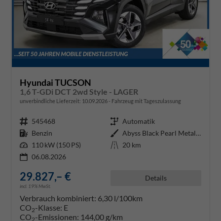
Hyundai TUCSON
1,6 T-GDi DCT 2wd Style - LAGER
unverbindliche Lieferzeit:
10.09.2026
Fahrzeug mit Tageszulassung
Fahrzeugnr.
545468
Getriebe
Automatik
Kraftstoff
Benzin
Außenfarbe
Abyss Black Pearl Metallic ()
Leistung
110 kW (150 PS)
Kilometerstand
20 km
06.08.2026
29.827,– €
Details
incl. 19% MwSt.
Verbrauch kombiniert:
6,30 l/100km
CO
-Klasse:
E
2
CO
-Emissionen:
144,00 g/km
2