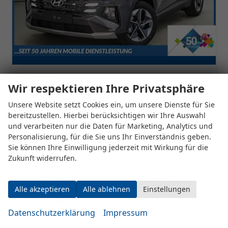
Hyundai TUCSON
Wir respektieren Ihre Privatsphäre
1,6 T-GDi DCT 2WD Style - LAGER
unverbindliche Lieferzeit:
3 Wochen
Fahrzeug mit Tageszulassung
Unsere Website setzt Cookies ein, um unsere Dienste für Sie
bereitzustellen. Hierbei berücksichtigen wir Ihre Auswahl
Fahrzeugnr.
545319
Getriebe
Automatik
und verarbeiten nur die Daten für Marketing, Analytics und
Kraftstoff
Benzin
Außenfarbe
Ecotronic Grey Metallic ()
Personalisierung, für die Sie uns Ihr Einverständnis geben.
Leistung
110 kW (150 PS)
Kilometerstand
20 km
Sie können Ihre Einwilligung jederzeit mit Wirkung für die
01.06.2026
Zukunft widerrufen.
31.099,– €
Details
incl. 19% MwSt.
Alle akzeptieren
Alle ablehnen
Einstellungen
Verbrauch kombiniert:
7,00 l/100km
CO
-Klasse:
F
Datenschutzerklärung
Impressum
2
CO
-Emissionen:
159,00 g/km
2