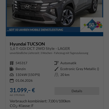
Hyundai TUCSON
1,6 T-GDi DCT 2WD Style - LAGER
unverbindliche Lieferzeit:
3 Wochen
Fahrzeug mit Tageszulassung
Fahrzeugnr.
545317
Getriebe
Automatik
Kraftstoff
Benzin
Außenfarbe
Ecotronic Grey Metallic ()
Leistung
110 kW (150 PS)
Kilometerstand
20 km
01.06.2026
31.099,– €
Details
incl. 19% MwSt.
Verbrauch kombiniert:
7,00 l/100km
CO
-Klasse:
F
2