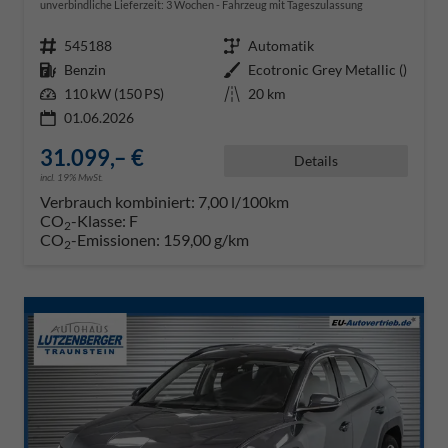
unverbindliche Lieferzeit:
3 Wochen
Fahrzeug mit Tageszulassung
Fahrzeugnr.
545188
Getriebe
Automatik
Kraftstoff
Benzin
Außenfarbe
Ecotronic Grey Metallic ()
Leistung
110 kW (150 PS)
Kilometerstand
20 km
01.06.2026
31.099,– €
Details
incl. 19% MwSt.
Verbrauch kombiniert:
7,00 l/100km
CO
-Klasse:
F
2
CO
-Emissionen:
159,00 g/km
2