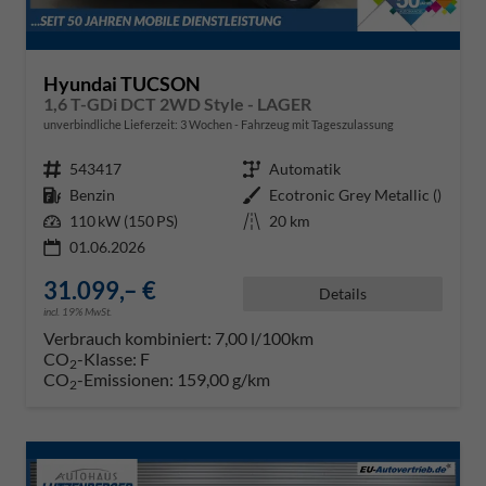
Hyundai TUCSON
1,6 T-GDi DCT 2WD Style - LAGER
unverbindliche Lieferzeit:
3 Wochen
Fahrzeug mit Tageszulassung
Fahrzeugnr.
543417
Getriebe
Automatik
Kraftstoff
Benzin
Außenfarbe
Ecotronic Grey Metallic ()
Leistung
110 kW (150 PS)
Kilometerstand
20 km
01.06.2026
31.099,– €
Details
incl. 19% MwSt.
Verbrauch kombiniert:
7,00 l/100km
CO
-Klasse:
F
2
CO
-Emissionen:
159,00 g/km
2