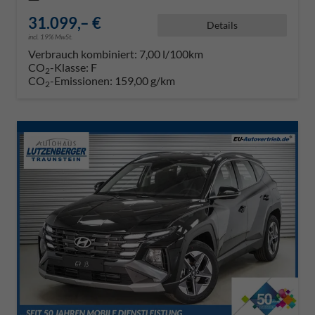
31.099,– €
Details
incl. 19% MwSt.
Verbrauch kombiniert:
7,00 l/100km
CO
-Klasse:
F
2
CO
-Emissionen:
159,00 g/km
2