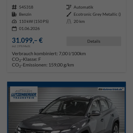
Fahrzeugnr.
545318
Getriebe
Automatik
Kraftstoff
Benzin
Außenfarbe
Ecotronic Grey Metallic ()
Leistung
110 kW (150 PS)
Kilometerstand
20 km
01.06.2026
31.099,– €
Details
incl. 19% MwSt.
Verbrauch kombiniert:
7,00 l/100km
CO
-Klasse:
F
2
CO
-Emissionen:
159,00 g/km
2