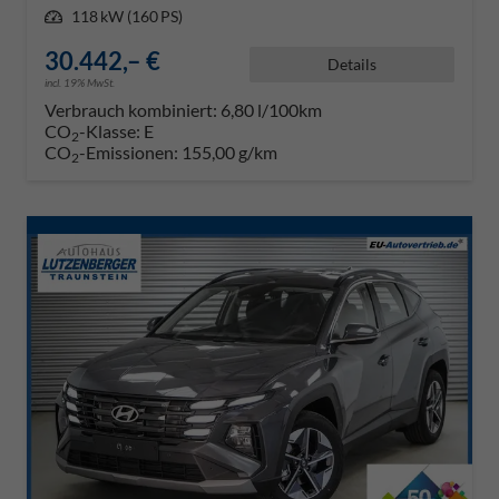
Leistung
118 kW (160 PS)
30.442,– €
Details
incl. 19% MwSt.
Verbrauch kombiniert:
6,80 l/100km
CO
-Klasse:
E
2
CO
-Emissionen:
155,00 g/km
2