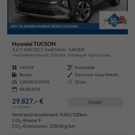
Hyundai TUCSON
1,6 T-GDi DCT 2wd Style - LAGER
unverbindliche Lieferzeit:
10.09.2026
Fahrzeug mit Tageszulassung
Fahrzeugnr.
545678
Getriebe
Automatik
Kraftstoff
Benzin
Außenfarbe
Electronic Grey Metallic ()
Leistung
110 kW (150 PS)
Kilometerstand
20 km
06.08.2026
29.827,– €
Details
incl. 19% MwSt.
Verbrauch kombiniert:
9,40 l/100km
CO
-Klasse:
F
2
CO
-Emissionen:
158,00 g/km
2