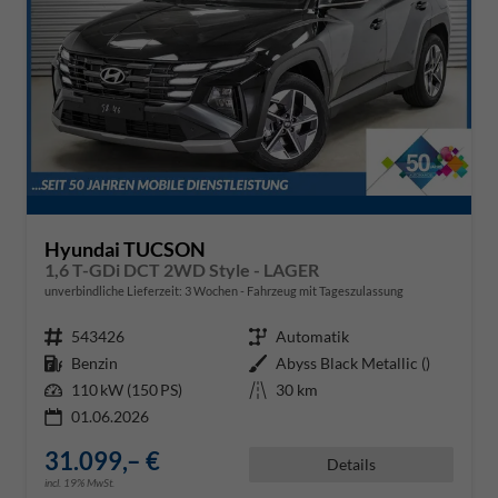
Hyundai TUCSON
1,6 T-GDi DCT 2WD Style - LAGER
unverbindliche Lieferzeit:
3 Wochen
Fahrzeug mit Tageszulassung
Fahrzeugnr.
543426
Getriebe
Automatik
Kraftstoff
Benzin
Außenfarbe
Abyss Black Metallic ()
Leistung
110 kW (150 PS)
Kilometerstand
30 km
01.06.2026
31.099,– €
Details
incl. 19% MwSt.