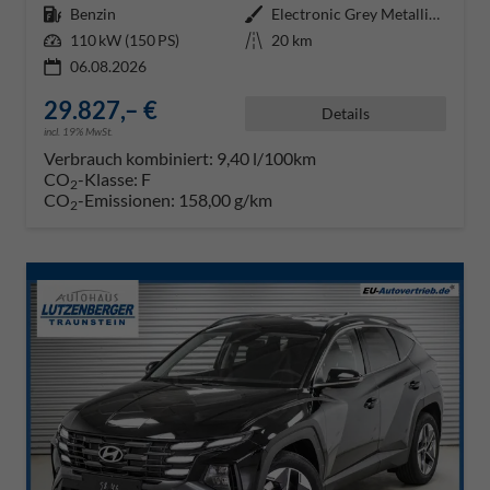
Kraftstoff
Benzin
Außenfarbe
Electronic Grey Metallic ()
Leistung
110 kW (150 PS)
Kilometerstand
20 km
06.08.2026
29.827,– €
Details
incl. 19% MwSt.
Verbrauch kombiniert:
9,40 l/100km
CO
-Klasse:
F
2
CO
-Emissionen:
158,00 g/km
2