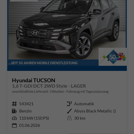
Hyundai TUCSON
1,6 T-GDi DCT 2WD Style - LAGER
unverbindliche Lieferzeit:
3 Wochen
Fahrzeug mit Tageszulassung
Fahrzeugnr.
543421
Getriebe
Automatik
Kraftstoff
Benzin
Außenfarbe
Abyss Black Metallic ()
Leistung
110 kW (150 PS)
Kilometerstand
30 km
01.06.2026