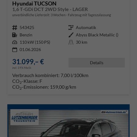
Hyundai TUCSON
1,6 T-GDi DCT 2WD Style - LAGER
unverbindliche Lieferzeit:
3 Wochen
Fahrzeug mit Tageszulassung
Fahrzeugnr.
543425
Getriebe
Automatik
Kraftstoff
Benzin
Außenfarbe
Abyss Black Metallic ()
Leistung
110 kW (150 PS)
Kilometerstand
30 km
01.06.2026
31.099,– €
Details
incl. 19% MwSt.
Verbrauch kombiniert:
7,00 l/100km
CO
-Klasse:
F
2
CO
-Emissionen:
159,00 g/km
2