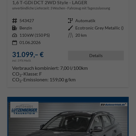
1,6 T-GDi DCT 2WD Style - LAGER
unverbindliche Lieferzeit:
3 Wochen
Fahrzeug mit Tageszulassung
Fahrzeugnr.
543427
Getriebe
Automatik
Kraftstoff
Benzin
Außenfarbe
Ecotronic Grey Metallic ()
Leistung
110 kW (150 PS)
Kilometerstand
20 km
01.06.2026
31.099,– €
Details
incl. 19% MwSt.
Verbrauch kombiniert:
7,00 l/100km
CO
-Klasse:
F
2
CO
-Emissionen:
159,00 g/km
2