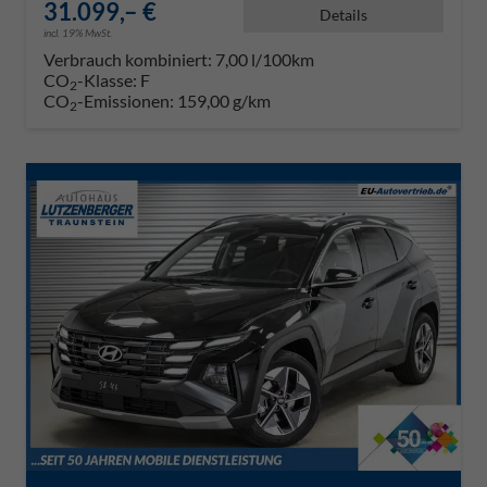
31.099,– €
Details
incl. 19% MwSt.
Verbrauch kombiniert:
7,00 l/100km
CO
-Klasse:
F
2
CO
-Emissionen:
159,00 g/km
2