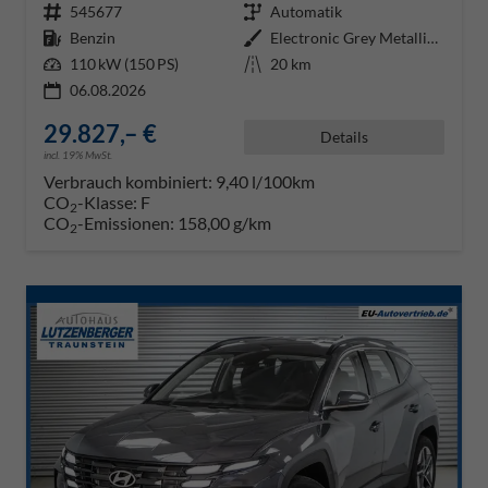
Fahrzeugnr.
545677
Getriebe
Automatik
Kraftstoff
Benzin
Außenfarbe
Electronic Grey Metallic ()
Leistung
110 kW (150 PS)
Kilometerstand
20 km
06.08.2026
29.827,– €
Details
incl. 19% MwSt.
Verbrauch kombiniert:
9,40 l/100km
CO
-Klasse:
F
2
CO
-Emissionen:
158,00 g/km
2