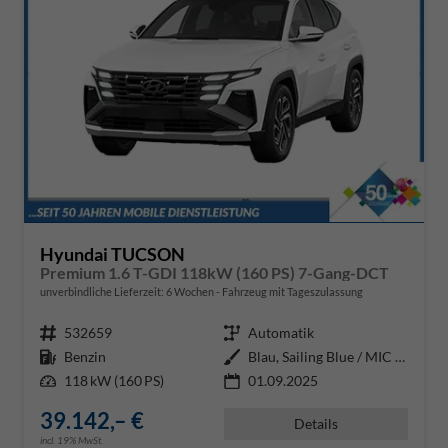
Hyundai TUCSON
Premium 1.6 T-GDI 118kW (160 PS) 7-Gang-DCT
unverbindliche Lieferzeit:
6 Wochen
Fahrzeug mit Tageszulassung
Fahrzeugnr.
532659
Getriebe
Automatik
Kraftstoff
Benzin
Außenfarbe
Blau, Sailing Blue / MIC (U2P)
Leistung
118 kW (160 PS)
01.09.2025
39.142,– €
Details
incl. 19% MwSt.