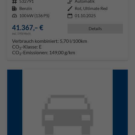
Fahrzeugnr.
532791
Getriebe
Automatik
Kraftstoff
Benzin
Außenfarbe
Rot, Ultimate Red
Leistung
100 kW (136 PS)
01.10.2025
41.367,– €
Details
incl. 19% MwSt.
Verbrauch kombiniert:
5,70 l/100km
CO
-Klasse:
E
2
CO
-Emissionen:
149,00 g/km
2