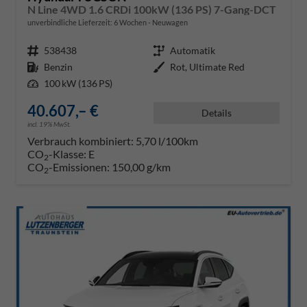
N Line 4WD 1.6 CRDi 100kW (136 PS) 7-Gang-DCT
unverbindliche Lieferzeit:
6 Wochen
Neuwagen
Fahrzeugnr.
538438
Getriebe
Automatik
Kraftstoff
Benzin
Außenfarbe
Rot, Ultimate Red
Leistung
100 kW (136 PS)
40.607,– €
Details
incl. 19% MwSt.
Verbrauch kombiniert:
5,70 l/100km
CO
-Klasse:
E
2
CO
-Emissionen:
150,00 g/km
2