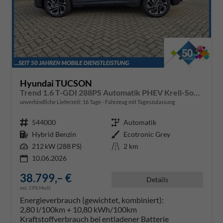
Hyundai TUCSON
Trend 1.6 T-GDI 288PS Automatik PHEV Krell-Sound Teill-Leder elektr. Heckklappe ACC Klimaautomatik Sitzheizung Lenkrandheizung Navi PDC v+h Rückf.Kamera Apple CarPlay + Android Auto 2xKeyless 19-LM vollelektr. Reichweite 68KM
unverbindliche Lieferzeit:
16 Tage
Fahrzeug mit Tageszulassung
Fahrzeugnr.
544000
Getriebe
Automatik
Kraftstoff
Hybrid Benzin
Außenfarbe
Ecotronic Grey
Leistung
212 kW (288 PS)
Kilometerstand
2 km
10.06.2026
38.799,– €
Details
incl. 19% MwSt.
Energieverbrauch (gewichtet, kombiniert):
2,80 l/100km + 10,80 kWh/100km
Kraftstoffverbrauch bei entladener Batterie