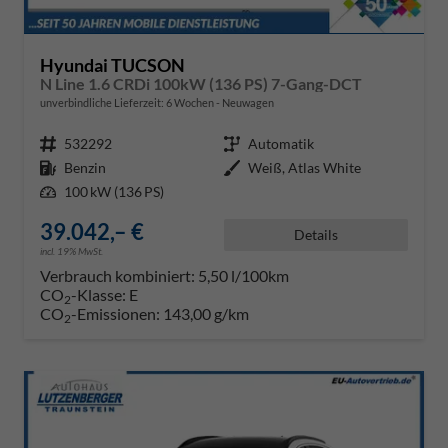
Hyundai TUCSON
N Line 1.6 CRDi 100kW (136 PS) 7-Gang-DCT
unverbindliche Lieferzeit:
6 Wochen
Neuwagen
Fahrzeugnr.
532292
Getriebe
Automatik
Kraftstoff
Benzin
Außenfarbe
Weiß, Atlas White
Leistung
100 kW (136 PS)
39.042,– €
Details
incl. 19% MwSt.
Verbrauch kombiniert:
5,50 l/100km
CO
-Klasse:
E
2
CO
-Emissionen:
143,00 g/km
2