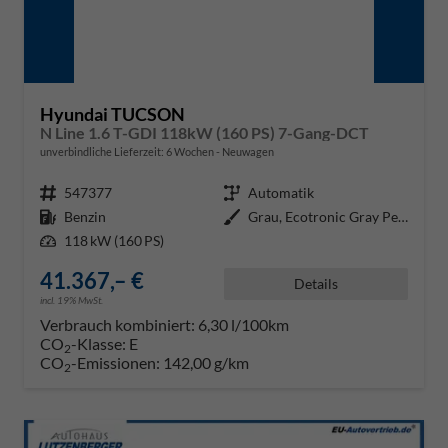
Hyundai TUCSON
N Line 1.6 T-GDI 118kW (160 PS) 7-Gang-DCT
unverbindliche Lieferzeit:
6 Wochen
Neuwagen
Fahrzeugnr.
547377
Getriebe
Automatik
Kraftstoff
Benzin
Außenfarbe
Grau, Ecotronic Gray Pearl
Leistung
118 kW (160 PS)
41.367,– €
Details
incl. 19% MwSt.
Verbrauch kombiniert:
6,30 l/100km
CO
-Klasse:
E
2
CO
-Emissionen:
142,00 g/km
2