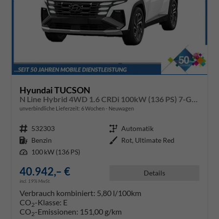
Hyundai TUCSON
N Line Hybrid 4WD 1.6 CRDi 100kW (136 PS) 7-Gang-DCT
unverbindliche Lieferzeit:
6 Wochen
Neuwagen
Fahrzeugnr.
532303
Getriebe
Automatik
Kraftstoff
Benzin
Außenfarbe
Rot, Ultimate Red
Leistung
100 kW (136 PS)
40.942,– €
Details
incl. 19% MwSt.
Verbrauch kombiniert:
5,80 l/100km
CO
-Klasse:
E
2
CO
-Emissionen:
151,00 g/km
2