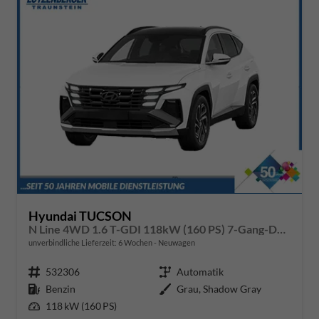
Hyundai TUCSON
N Line 4WD 1.6 T-GDI 118kW (160 PS) 7-Gang-DCT
unverbindliche Lieferzeit:
6 Wochen
Neuwagen
Fahrzeugnr.
532306
Getriebe
Automatik
Kraftstoff
Benzin
Außenfarbe
Grau, Shadow Gray
Leistung
118 kW (160 PS)