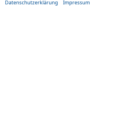
Datenschutzerklärung
Impressum
Eugen-Rosner-Str. 16
83278 Traunstein
Öffnungszeiten