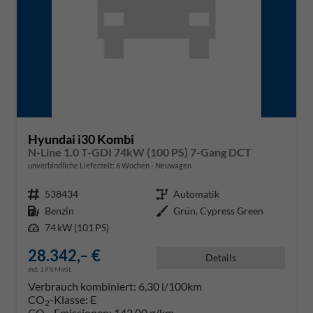
Hyundai i30 Kombi
N-Line 1.0 T-GDI 74kW (100 PS) 7-Gang DCT
unverbindliche Lieferzeit:
6 Wochen
Neuwagen
Fahrzeugnr.
538434
Getriebe
Automatik
Kraftstoff
Benzin
Außenfarbe
Grün, Cypress Green
Leistung
74 kW (101 PS)
28.342,– €
Details
incl. 19% MwSt.
Verbrauch kombiniert:
6,30 l/100km
CO
-Klasse:
E
2
CO
-Emissionen:
142,00 g/km