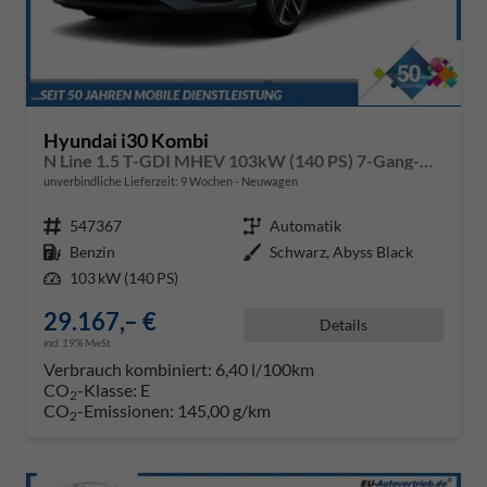
Hyundai i30 Kombi
N Line 1.5 T-GDI MHEV 103kW (140 PS) 7-Gang-DSG
unverbindliche Lieferzeit:
9 Wochen
Neuwagen
Fahrzeugnr.
547367
Getriebe
Automatik
Kraftstoff
Benzin
Außenfarbe
Schwarz, Abyss Black
Leistung
103 kW (140 PS)
29.167,– €
Details
incl. 19% MwSt.
Verbrauch kombiniert:
6,40 l/100km
CO
-Klasse:
E
2
CO
-Emissionen:
145,00 g/km
2