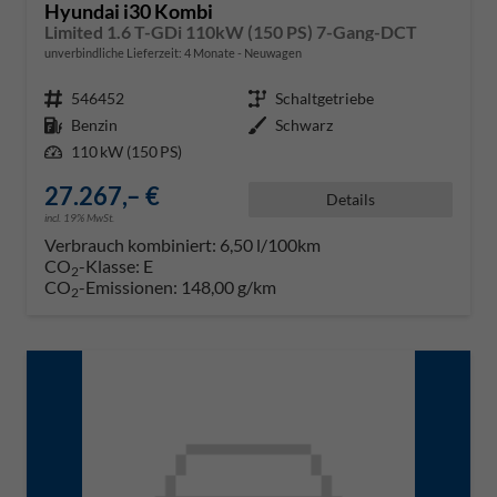
Hyundai i30 Kombi
Limited 1.6 T-GDi 110kW (150 PS) 7-Gang-DCT
unverbindliche Lieferzeit:
4 Monate
Neuwagen
Fahrzeugnr.
546452
Getriebe
Schaltgetriebe
Kraftstoff
Benzin
Außenfarbe
Schwarz
Leistung
110 kW (150 PS)
27.267,– €
Details
incl. 19% MwSt.
Verbrauch kombiniert:
6,50 l/100km
CO
-Klasse:
E
2
CO
-Emissionen:
148,00 g/km
2