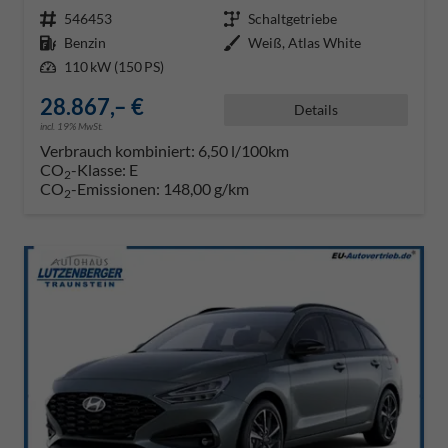
Fahrzeugnr.
546453
Getriebe
Schaltgetriebe
Kraftstoff
Benzin
Außenfarbe
Weiß, Atlas White
Leistung
110 kW (150 PS)
28.867,– €
Details
incl. 19% MwSt.
Verbrauch kombiniert:
6,50 l/100km
CO
-Klasse:
E
2
CO
-Emissionen:
148,00 g/km
2