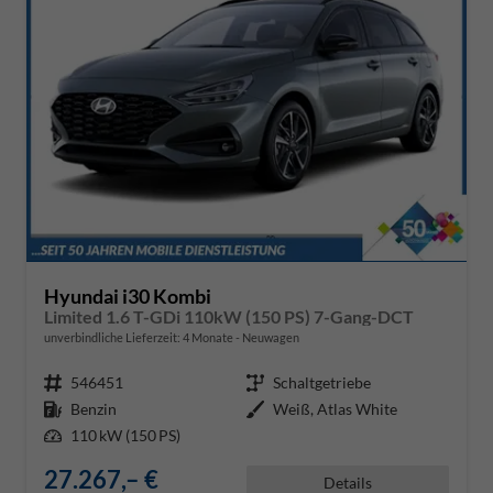
Hyundai i30 Kombi
Limited 1.6 T-GDi 110kW (150 PS) 7-Gang-DCT
unverbindliche Lieferzeit:
4 Monate
Neuwagen
Fahrzeugnr.
546451
Getriebe
Schaltgetriebe
Kraftstoff
Benzin
Außenfarbe
Weiß, Atlas White
Leistung
110 kW (150 PS)
27.267,– €
Details