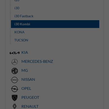
i30
i30 Fastback
i30 Kombi
KONA
TUCSON
KIA
MERCEDES-BENZ
MG
NISSAN
OPEL
PEUGEOT
RENAULT