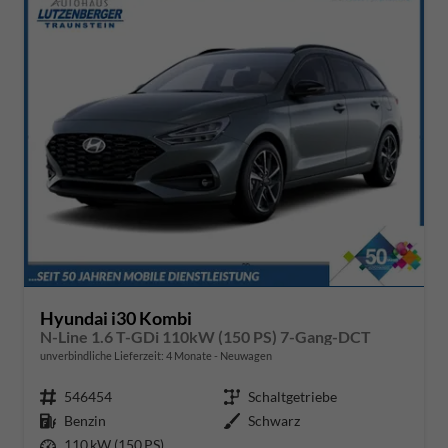
Hyundai i30 Kombi
N-Line 1.6 T-GDi 110kW (150 PS) 7-Gang-DCT
unverbindliche Lieferzeit:
4 Monate
Neuwagen
Fahrzeugnr.
546454
Getriebe
Schaltgetriebe
Kraftstoff
Benzin
Außenfarbe
Schwarz
Leistung
110 kW (150 PS)