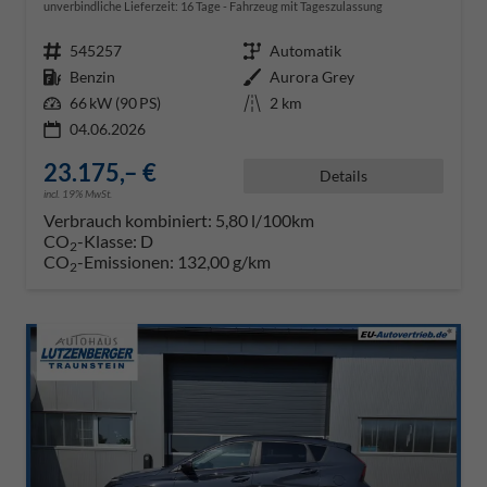
unverbindliche Lieferzeit:
16 Tage
Fahrzeug mit Tageszulassung
Fahrzeugnr.
545257
Getriebe
Automatik
Kraftstoff
Benzin
Außenfarbe
Aurora Grey
Leistung
66 kW (90 PS)
Kilometerstand
2 km
04.06.2026
23.175,– €
Details
incl. 19% MwSt.
Verbrauch kombiniert:
5,80 l/100km
CO
-Klasse:
D
2
CO
-Emissionen:
132,00 g/km
2