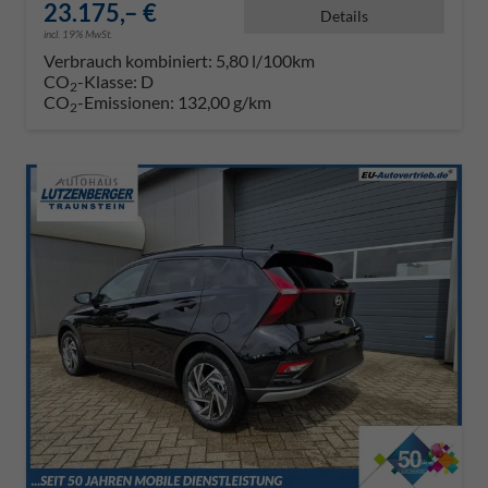
23.175,– €
Details
incl. 19% MwSt.
Verbrauch kombiniert:
5,80 l/100km
CO
-Klasse:
D
2
CO
-Emissionen:
132,00 g/km
2