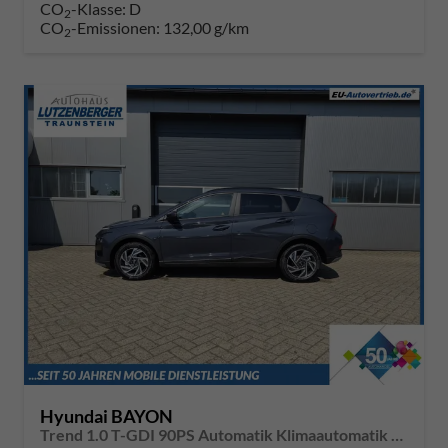
CO
-Klasse:
D
2
CO
-Emissionen:
132,00 g/km
2
Hyundai BAYON
Trend 1.0 T-GDI 90PS Automatik Klimaautomatik Rückf.Kamera Parksensoren Sitzheizung Lenkradheizung Bluetooth Touchscreen Tempomat Apple CarPlay + Android Auto 16"LM