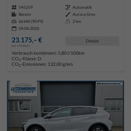
Fahrzeugnr.
545259
Getriebe
Automatik
Kraftstoff
Benzin
Außenfarbe
Aurora Grey
Leistung
66 kW (90 PS)
Kilometerstand
2 km
04.06.2026
23.175,– €
Details
incl. 19% MwSt.
Verbrauch kombiniert:
5,80 l/100km
CO
-Klasse:
D
2
CO
-Emissionen:
132,00 g/km
2