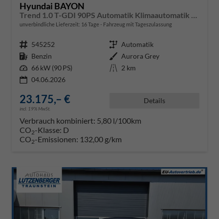
Hyundai BAYON
Trend 1.0 T-GDI 90PS Automatik Klimaautomatik Rückf.Kamera Parksensoren Sitzheizung Lenkradheizung Bluetooth Touchscreen Tempomat Apple CarPlay + Android Auto 16"LM
unverbindliche Lieferzeit:
16 Tage
Fahrzeug mit Tageszulassung
Fahrzeugnr.
545252
Getriebe
Automatik
Kraftstoff
Benzin
Außenfarbe
Aurora Grey
Leistung
66 kW (90 PS)
Kilometerstand
2 km
04.06.2026
23.175,– €
Details
incl. 19% MwSt.
Verbrauch kombiniert:
5,80 l/100km
CO
-Klasse:
D
2
CO
-Emissionen:
132,00 g/km
2