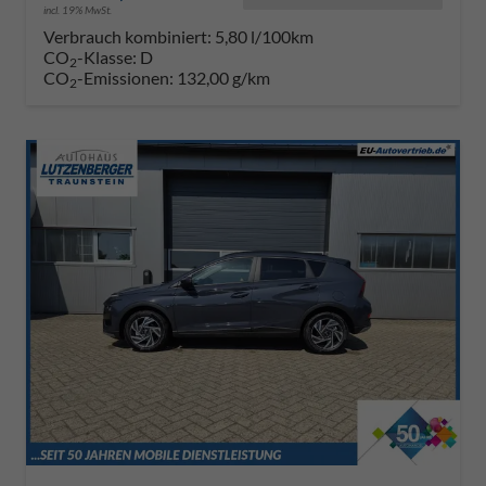
incl. 19% MwSt.
Verbrauch kombiniert:
5,80 l/100km
CO
-Klasse:
D
2
CO
-Emissionen:
132,00 g/km
2