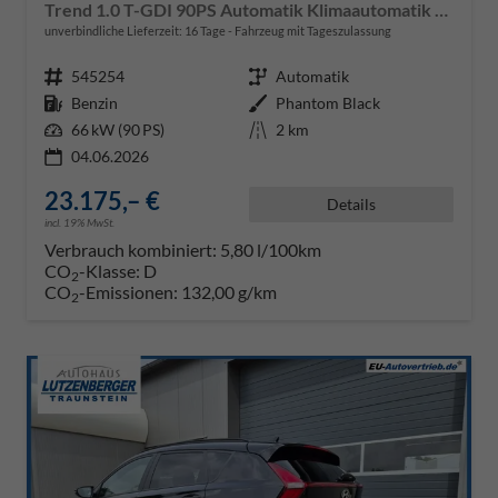
Trend 1.0 T-GDI 90PS Automatik Klimaautomatik Rückf.Kamera Parksensoren Sitzheizung Lenkradheizung Bluetooth Touchscreen Tempomat Apple CarPlay + Android Auto 16"LM
unverbindliche Lieferzeit:
16 Tage
Fahrzeug mit Tageszulassung
Fahrzeugnr.
545254
Getriebe
Automatik
Kraftstoff
Benzin
Außenfarbe
Phantom Black
Leistung
66 kW (90 PS)
Kilometerstand
2 km
04.06.2026
23.175,– €
Details
incl. 19% MwSt.
Verbrauch kombiniert:
5,80 l/100km
CO
-Klasse:
D
2
CO
-Emissionen:
132,00 g/km
2