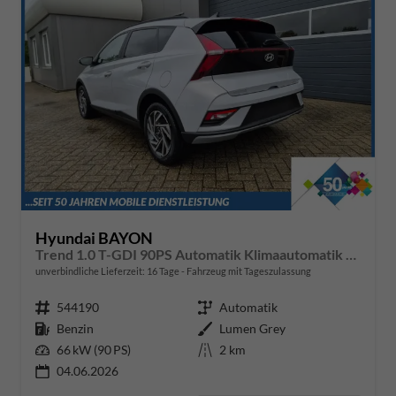
Hyundai BAYON
Trend 1.0 T-GDI 90PS Automatik Klimaautomatik Rückf.Kamera Parksensoren Sitzheizung Lenkradheizung Bluetooth Touchscreen Tempomat Apple CarPlay + Android Auto 16"LM
unverbindliche Lieferzeit:
16 Tage
Fahrzeug mit Tageszulassung
Fahrzeugnr.
544190
Getriebe
Automatik
Kraftstoff
Benzin
Außenfarbe
Lumen Grey
Leistung
66 kW (90 PS)
Kilometerstand
2 km
04.06.2026