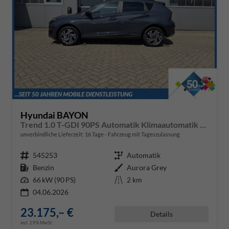
Hyundai BAYON
Trend 1.0 T-GDI 90PS Automatik Klimaautomatik Rückf.Kamera Parksensoren Sitzheizung Lenkradheizung Bluetooth Touchscreen Tempomat Apple CarPlay + Android Auto 16"LM
unverbindliche Lieferzeit:
16 Tage
Fahrzeug mit Tageszulassung
Fahrzeugnr.
545253
Getriebe
Automatik
Kraftstoff
Benzin
Außenfarbe
Aurora Grey
Leistung
66 kW (90 PS)
Kilometerstand
2 km
04.06.2026
23.175,– €
Details
incl. 19% MwSt.