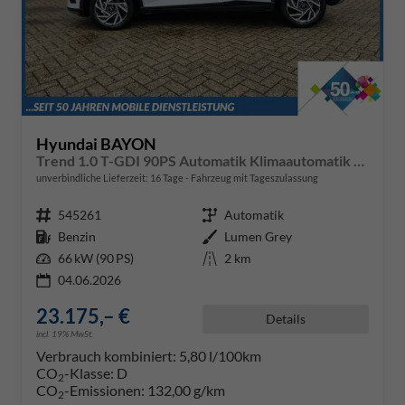
Hyundai BAYON
Trend 1.0 T-GDI 90PS Automatik Klimaautomatik Rückf.Kamera Parksensoren Sitzheizung Lenkradheizung Bluetooth Touchscreen Tempomat Apple CarPlay + Android Auto 16"LM
unverbindliche Lieferzeit:
16 Tage
Fahrzeug mit Tageszulassung
Fahrzeugnr.
545261
Getriebe
Automatik
Kraftstoff
Benzin
Außenfarbe
Lumen Grey
Leistung
66 kW (90 PS)
Kilometerstand
2 km
04.06.2026
23.175,– €
Details
incl. 19% MwSt.
Verbrauch kombiniert:
5,80 l/100km
CO
-Klasse:
D
2
CO
-Emissionen:
132,00 g/km
2