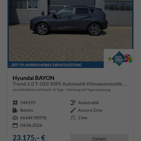
Hyundai BAYON
Trend 1.0 T-GDI 90PS Automatik Klimaautomatik Rückf.Kamera Parksensoren Sitzheizung Lenkradheizung Bluetooth Touchscreen Tempomat Apple CarPlay + Android Auto 16"LM
unverbindliche Lieferzeit:
16 Tage
Fahrzeug mit Tageszulassung
Fahrzeugnr.
544193
Getriebe
Automatik
Kraftstoff
Benzin
Außenfarbe
Aurora Grey
Leistung
66 kW (90 PS)
Kilometerstand
2 km
04.06.2026
23.175,– €
Details