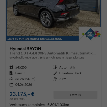
Hyundai BAYON
Trend 1.0 T-GDI 90PS Automatik Klimaautomatik Rückf.Kamera Parksensoren Sitzheizung Lenkradheizung Bluetooth Touchscreen Tempomat Apple CarPlay + Android Auto 16"LM
unverbindliche Lieferzeit:
16 Tage
Fahrzeug mit Tageszulassung
Fahrzeugnr.
545255
Getriebe
Automatik
Kraftstoff
Benzin
Außenfarbe
Phantom Black
Leistung
66 kW (90 PS)
Kilometerstand
2 km
04.06.2026
23.175,– €
Details
incl. 19% MwSt.
Verbrauch kombiniert:
5,80 l/100km