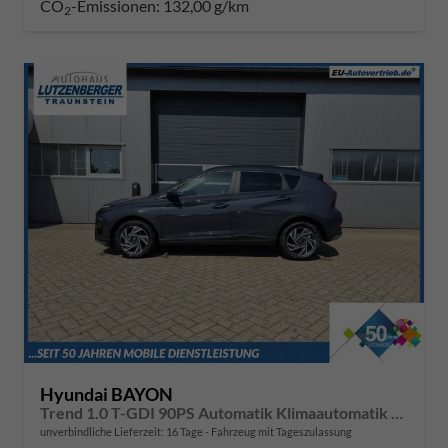
CO
-Emissionen:
132,00 g/km
2
Hyundai BAYON
Trend 1.0 T-GDI 90PS Automatik Klimaautomatik Rückf.Kamera Parksensoren Sitzheizung Lenkradheizung Bluetooth Touchscreen Tempomat Apple CarPlay + Android Auto 16"LM
unverbindliche Lieferzeit:
16 Tage
Fahrzeug mit Tageszulassung