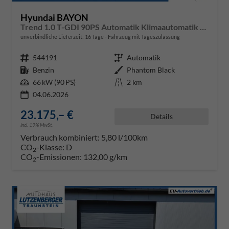
Hyundai BAYON
Trend 1.0 T-GDI 90PS Automatik Klimaautomatik Rückf.Kamera Parksensoren Sitzheizung Lenkradheizung Bluetooth Touchscreen Tempomat Apple CarPlay + Android Auto 16"LM
unverbindliche Lieferzeit:
16 Tage
Fahrzeug mit Tageszulassung
Fahrzeugnr.
544191
Getriebe
Automatik
Kraftstoff
Benzin
Außenfarbe
Phantom Black
Leistung
66 kW (90 PS)
Kilometerstand
2 km
04.06.2026
23.175,– €
Details
incl. 19% MwSt.
Verbrauch kombiniert:
5,80 l/100km
CO
-Klasse:
D
2
CO
-Emissionen:
132,00 g/km
2