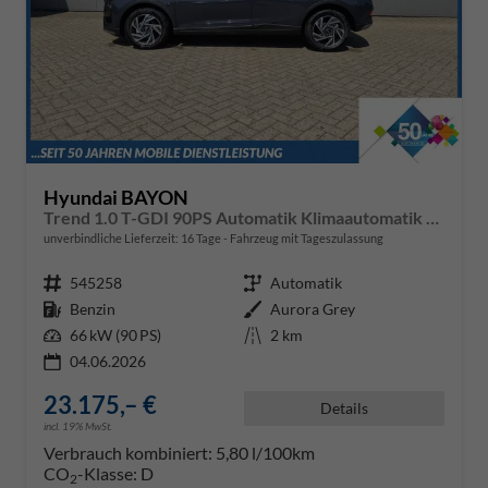
Hyundai BAYON
Trend 1.0 T-GDI 90PS Automatik Klimaautomatik Rückf.Kamera Parksensoren Sitzheizung Lenkradheizung Bluetooth Touchscreen Tempomat Apple CarPlay + Android Auto 16"LM
unverbindliche Lieferzeit:
16 Tage
Fahrzeug mit Tageszulassung
Fahrzeugnr.
545258
Getriebe
Automatik
Kraftstoff
Benzin
Außenfarbe
Aurora Grey
Leistung
66 kW (90 PS)
Kilometerstand
2 km
04.06.2026
23.175,– €
Details
incl. 19% MwSt.
Verbrauch kombiniert:
5,80 l/100km
CO
-Klasse:
D
2