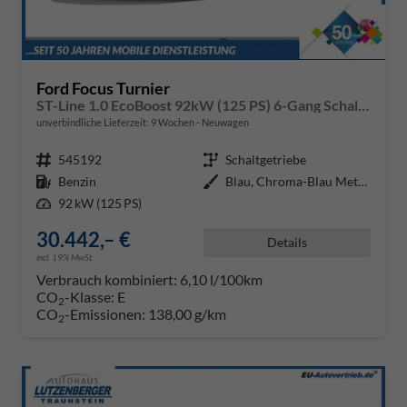
Ford Focus Turnier
ST-Line 1.0 EcoBoost 92kW (125 PS) 6-Gang Schaltgetriebe
unverbindliche Lieferzeit:
9 Wochen
Neuwagen
Fahrzeugnr.
545192
Getriebe
Schaltgetriebe
Kraftstoff
Benzin
Außenfarbe
Blau, Chroma-Blau Metallic (PN4F
Leistung
92 kW (125 PS)
30.442,– €
Details
incl. 19% MwSt.
Verbrauch kombiniert:
6,10 l/100km
CO
-Klasse:
E
2
CO
-Emissionen:
138,00 g/km
2