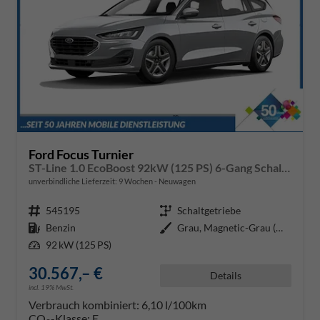
Ford Focus Turnier
ST-Line 1.0 EcoBoost 92kW (125 PS) 6-Gang Schaltgetriebe
unverbindliche Lieferzeit:
9 Wochen
Neuwagen
Fahrzeugnr.
545195
Getriebe
Schaltgetriebe
Kraftstoff
Benzin
Außenfarbe
Grau, Magnetic-Grau (Metallic) (
Leistung
92 kW (125 PS)
30.567,– €
Details
incl. 19% MwSt.
Verbrauch kombiniert:
6,10 l/100km
CO
-Klasse:
E