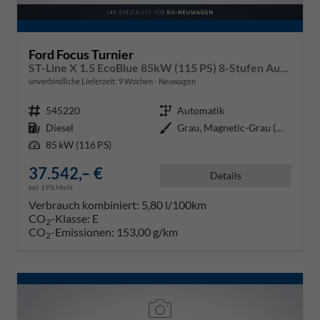
Ford Focus Turnier
ST-Line X 1.5 EcoBlue 85kW (115 PS) 8-Stufen Automatikgetriebe
unverbindliche Lieferzeit:
9 Wochen
Neuwagen
Fahrzeugnr.
545220
Getriebe
Automatik
Kraftstoff
Diesel
Außenfarbe
Grau, Magnetic-Grau (Metallic) (
Leistung
85 kW (116 PS)
37.542,– €
Details
incl. 19% MwSt.
Verbrauch kombiniert:
5,80 l/100km
CO
-Klasse:
E
2
CO
-Emissionen:
153,00 g/km
2