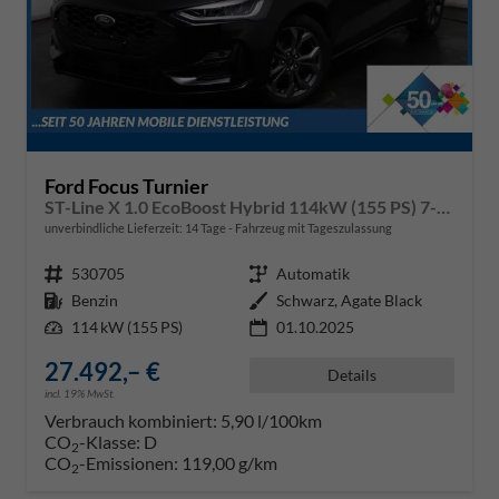
Ford Focus Turnier
ST-Line X 1.0 EcoBoost Hybrid 114kW (155 PS) 7-Gang-Automatikgetriebe
unverbindliche Lieferzeit:
14 Tage
Fahrzeug mit Tageszulassung
Fahrzeugnr.
530705
Getriebe
Automatik
Kraftstoff
Benzin
Außenfarbe
Schwarz, Agate Black
Leistung
114 kW (155 PS)
01.10.2025
27.492,– €
Details
incl. 19% MwSt.
Verbrauch kombiniert:
5,90 l/100km
CO
-Klasse:
D
2
CO
-Emissionen:
119,00 g/km
2