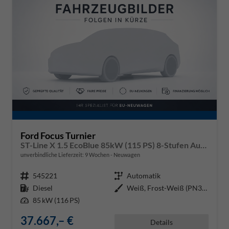
Ford Focus Turnier
ST-Line X 1.5 EcoBlue 85kW (115 PS) 8-Stufen Automatikgetriebe
unverbindliche Lieferzeit:
9 Wochen
Neuwagen
Fahrzeugnr.
545221
Getriebe
Automatik
Kraftstoff
Diesel
Außenfarbe
Weiß, Frost-Weiß (PN3GZ0)
Leistung
85 kW (116 PS)
37.667,– €
Details