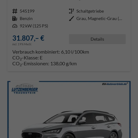
Fahrzeugnr.
545199
Getriebe
Schaltgetriebe
Kraftstoff
Benzin
Außenfarbe
Grau, Magnetic-Grau (Metallic) (
Leistung
92 kW (125 PS)
31.807,– €
Details
incl. 19% MwSt.
Verbrauch kombiniert:
6,10 l/100km
CO
-Klasse:
E
2
CO
-Emissionen:
138,00 g/km
2