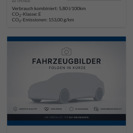
incl. 19% MwSt.
Verbrauch kombiniert:
5,80 l/100km
CO
-Klasse:
E
2
CO
-Emissionen:
153,00 g/km
2