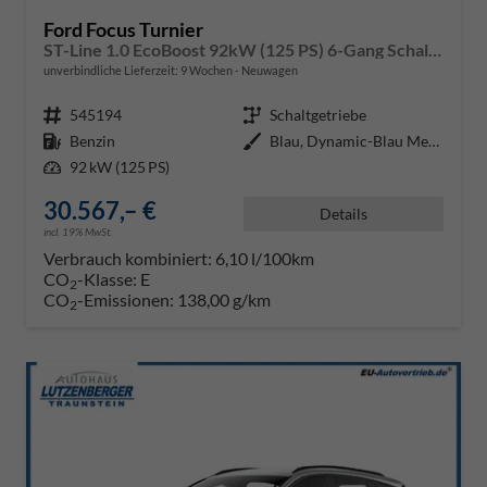
Ford Focus Turnier
ST-Line 1.0 EcoBoost 92kW (125 PS) 6-Gang Schaltgetriebe
unverbindliche Lieferzeit:
9 Wochen
Neuwagen
Fahrzeugnr.
545194
Getriebe
Schaltgetriebe
Kraftstoff
Benzin
Außenfarbe
Blau, Dynamic-Blau Metallic (PN4
Leistung
92 kW (125 PS)
30.567,– €
Details
incl. 19% MwSt.
Verbrauch kombiniert:
6,10 l/100km
CO
-Klasse:
E
2
CO
-Emissionen:
138,00 g/km
2