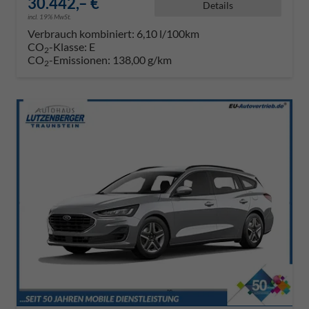
30.442,– €
Details
incl. 19% MwSt.
Verbrauch kombiniert:
6,10 l/100km
CO
-Klasse:
E
2
CO
-Emissionen:
138,00 g/km
2