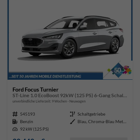
Ford Focus Turnier
ST-Line 1.0 EcoBoost 92kW (125 PS) 6-Gang Schaltgetriebe
unverbindliche Lieferzeit:
9 Wochen
Neuwagen
Fahrzeugnr.
545193
Getriebe
Schaltgetriebe
Kraftstoff
Benzin
Außenfarbe
Blau, Chroma-Blau Metallic (PN4F
Leistung
92 kW (125 PS)