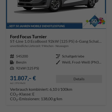
Ford Focus Turnier
ST-Line 1.0 EcoBoost 92kW (125 PS) 6-Gang Schaltgetriebe
unverbindliche Lieferzeit:
9 Wochen
Neuwagen
Fahrzeugnr.
545200
Getriebe
Schaltgetriebe
Kraftstoff
Benzin
Außenfarbe
Weiß, Frost-Weiß (PN3GZ0)
Leistung
92 kW (125 PS)
31.807,– €
Details
incl. 19% MwSt.
Verbrauch kombiniert:
6,10 l/100km
CO
-Klasse:
E
2
CO
-Emissionen:
138,00 g/km
2