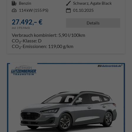
Kraftstoff
Benzin
Außenfarbe
Schwarz, Agate Black
Leistung
114 kW (155 PS)
01.10.2025
27.492,– €
Details
incl. 19% MwSt.
Verbrauch kombiniert:
5,90 l/100km
CO
-Klasse:
D
2
CO
-Emissionen:
119,00 g/km
2