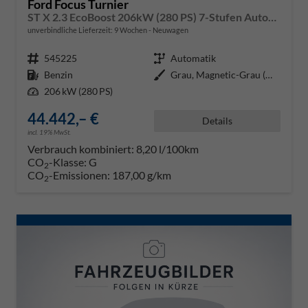
Ford Focus Turnier
ST X 2.3 EcoBoost 206kW (280 PS) 7-Stufen Automatikgetriebe
unverbindliche Lieferzeit:
9 Wochen
Neuwagen
Fahrzeugnr.
545225
Getriebe
Automatik
Kraftstoff
Benzin
Außenfarbe
Grau, Magnetic-Grau (Metallic) (
Leistung
206 kW (280 PS)
44.442,– €
Details
incl. 19% MwSt.
Verbrauch kombiniert:
8,20 l/100km
CO
-Klasse:
G
2
CO
-Emissionen:
187,00 g/km
2