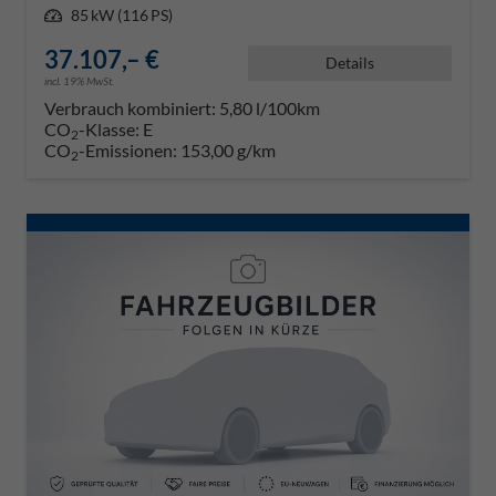
Leistung
85 kW (116 PS)
37.107,– €
Details
incl. 19% MwSt.
Verbrauch kombiniert:
5,80 l/100km
CO
-Klasse:
E
2
CO
-Emissionen:
153,00 g/km
2