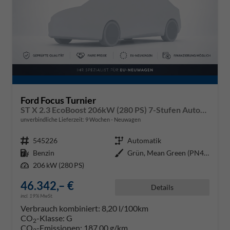
Ford Focus Turnier
ST X 2.3 EcoBoost 206kW (280 PS) 7-Stufen Automatikgetriebe
unverbindliche Lieferzeit:
9 Wochen
Neuwagen
Fahrzeugnr.
545226
Getriebe
Automatik
Kraftstoff
Benzin
Außenfarbe
Grün, Mean Green (PN4JL0)
Leistung
206 kW (280 PS)
46.342,– €
Details
incl. 19% MwSt.
Verbrauch kombiniert:
8,20 l/100km
CO
-Klasse:
G
2
CO
-Emissionen:
187,00 g/km