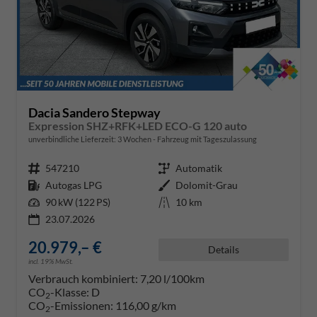
Dacia Sandero Stepway
Expression SHZ+RFK+LED ECO-G 120 auto
unverbindliche Lieferzeit:
3 Wochen
Fahrzeug mit Tageszulassung
Fahrzeugnr.
547210
Getriebe
Automatik
Kraftstoff
Autogas LPG
Außenfarbe
Dolomit-Grau
Leistung
90 kW (122 PS)
Kilometerstand
10 km
23.07.2026
20.979,– €
Details
incl. 19% MwSt.
Verbrauch kombiniert:
7,20 l/100km
CO
-Klasse:
D
2
CO
-Emissionen:
116,00 g/km
2