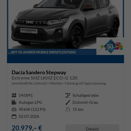
Dacia Sandero Stepway
Extreme SHZ LKHZ ECO-G 120
unverbindliche Lieferzeit:
3 Wochen
Fahrzeug mit Tageszulassung
Fahrzeugnr.
545891
Getriebe
Schaltgetriebe
Kraftstoff
Autogas LPG
Außenfarbe
Dolomit-Grau
Leistung
90 kW (122 PS)
Kilometerstand
15 km
02.07.2026
20.979,– €
Details