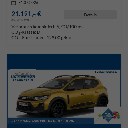
31.07.2026
21.191,– €
Details
incl. 19% MwSt.
Verbrauch kombiniert:
5,70 l/100km
CO
-Klasse:
D
2
CO
-Emissionen:
129,00 g/km
2