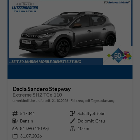
Dacia Sandero Stepway
Extreme SHZ TCe 110
unverbindliche Lieferzeit:
21.10.2026
Fahrzeug mit Tageszulassung
Fahrzeugnr.
547341
Getriebe
Schaltgetriebe
Kraftstoff
Benzin
Außenfarbe
Dolomit-Grau
Leistung
81 kW (110 PS)
Kilometerstand
10 km
31.07.2026