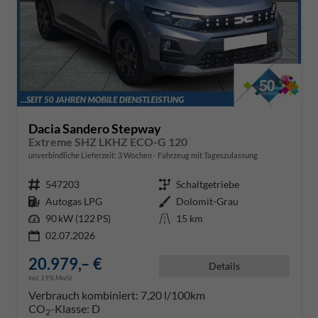
Dacia Sandero Stepway
Extreme SHZ LKHZ ECO-G 120
unverbindliche Lieferzeit:
3 Wochen
Fahrzeug mit Tageszulassung
Fahrzeugnr.
547203
Getriebe
Schaltgetriebe
Kraftstoff
Autogas LPG
Außenfarbe
Dolomit-Grau
Leistung
90 kW (122 PS)
Kilometerstand
15 km
02.07.2026
20.979,– €
Details
incl. 19% MwSt.
Verbrauch kombiniert:
7,20 l/100km
CO
-Klasse:
D
2