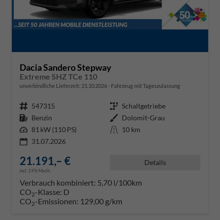
Dacia Sandero Stepway
Extreme SHZ TCe 110
unverbindliche Lieferzeit:
21.10.2026
Fahrzeug mit Tageszulassung
Fahrzeugnr.
547315
Getriebe
Schaltgetriebe
Kraftstoff
Benzin
Außenfarbe
Dolomit-Grau
Leistung
81 kW (110 PS)
Kilometerstand
10 km
31.07.2026
21.191,– €
Details
incl. 19% MwSt.
Verbrauch kombiniert:
5,70 l/100km
CO
-Klasse:
D
2
CO
-Emissionen:
129,00 g/km
2