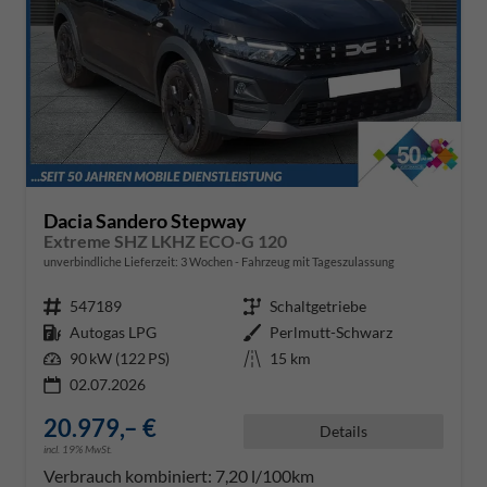
Dacia Sandero Stepway
Extreme SHZ LKHZ ECO-G 120
unverbindliche Lieferzeit:
3 Wochen
Fahrzeug mit Tageszulassung
Fahrzeugnr.
547189
Getriebe
Schaltgetriebe
Kraftstoff
Autogas LPG
Außenfarbe
Perlmutt-Schwarz
Leistung
90 kW (122 PS)
Kilometerstand
15 km
02.07.2026
20.979,– €
Details
incl. 19% MwSt.
Verbrauch kombiniert:
7,20 l/100km