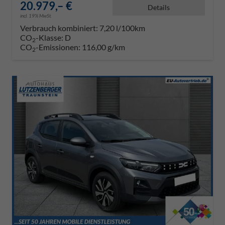
20.979,– €
Details
incl. 19% MwSt.
Verbrauch kombiniert:
7,20 l/100km
CO
-Klasse:
D
2
CO
-Emissionen:
116,00 g/km
2