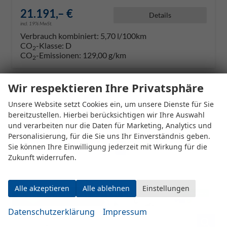
21.191,– €
Details
incl. 19% MwSt.
Verbrauch kombiniert:
5,70 l/100km
CO
-Klasse:
D
2
CO
-Emissionen:
129,00 g/km
2
Datensätze pro Seite:
Wir respektieren Ihre Privatsphäre
10
20
50
100
250
Unsere Website setzt Cookies ein, um unsere Dienste für Sie
bereitzustellen. Hierbei berücksichtigen wir Ihre Auswahl
und verarbeiten nur die Daten für Marketing, Analytics und
Seiten:
Personalisierung, für die Sie uns Ihr Einverständnis geben.
Sie können Ihre Einwilligung jederzeit mit Wirkung für die
1
2
3
4
5
6
Zukunft widerrufen.
Alle akzeptieren
Alle ablehnen
Einstellungen
Datenschutzerklärung
Impressum
Fahrzeugnr.