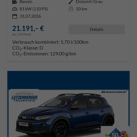
Kraftstoff
Benzin
Außenfarbe
Dolomit-Grau
Leistung
81 kW (110 PS)
Kilometerstand
10 km
31.07.2026
21.191,– €
Details
incl. 19% MwSt.
Verbrauch kombiniert:
5,70 l/100km
CO
-Klasse:
D
2
CO
-Emissionen:
129,00 g/km
2