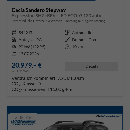
Dacia Sandero Stepway
Expression SHZ+RFK+LED ECO-G 120 auto
unverbindliche Lieferzeit:
3 Wochen
Fahrzeug mit Tageszulassung
Fahrzeugnr.
544217
Getriebe
Automatik
Kraftstoff
Autogas LPG
Außenfarbe
Dolomit-Grau
Leistung
90 kW (122 PS)
Kilometerstand
10 km
13.07.2026
20.979,– €
Details
incl. 19% MwSt.
Verbrauch kombiniert:
7,20 l/100km
CO
-Klasse:
D
2
CO
-Emissionen:
116,00 g/km
2