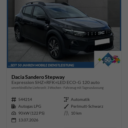
Dacia Sandero Stepway
Expression SHZ+RFK+LED ECO-G 120 auto
unverbindliche Lieferzeit:
3 Wochen
Fahrzeug mit Tageszulassung
Fahrzeugnr.
544214
Getriebe
Automatik
Kraftstoff
Autogas LPG
Außenfarbe
Perlmutt-Schwarz
Leistung
90 kW (122 PS)
Kilometerstand
10 km
13.07.2026