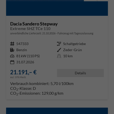
Dacia Sandero Stepway
Extreme SHZ TCe 110
unverbindliche Lieferzeit:
21.10.2026
Fahrzeug mit Tageszulassung
Fahrzeugnr.
547333
Getriebe
Schaltgetriebe
Kraftstoff
Benzin
Außenfarbe
Zeder-Grün
Leistung
81 kW (110 PS)
Kilometerstand
10 km
31.07.2026
21.191,– €
Details
incl. 19% MwSt.
Verbrauch kombiniert:
5,70 l/100km
CO
-Klasse:
D
2
CO
-Emissionen:
129,00 g/km
2