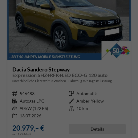
Dacia Sandero Stepway
Expression SHZ+RFK+LED ECO-G 120 auto
unverbindliche Lieferzeit:
3 Wochen
Fahrzeug mit Tageszulassung
Fahrzeugnr.
546483
Getriebe
Automatik
Kraftstoff
Autogas LPG
Außenfarbe
Amber-Yellow
Leistung
90 kW (122 PS)
Kilometerstand
10 km
13.07.2026
20.979,– €
Details
incl. 19% MwSt.