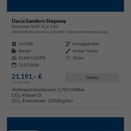
Dacia Sandero Stepway
Extreme SHZ TCe 110
unverbindliche Lieferzeit:
21.10.2026
Fahrzeug mit Tageszulassung
Fahrzeugnr.
547340
Getriebe
Schaltgetriebe
Kraftstoff
Benzin
Außenfarbe
Amber Yellow
Leistung
81 kW (110 PS)
Kilometerstand
10 km
31.07.2026
21.191,– €
Details
incl. 19% MwSt.
Verbrauch kombiniert:
5,70 l/100km
CO
-Klasse:
D
2
CO
-Emissionen:
129,00 g/km
2