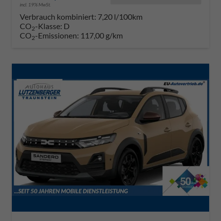
incl. 19% MwSt.
Verbrauch kombiniert:
7,20 l/100km
CO
-Klasse:
D
2
CO
-Emissionen:
117,00 g/km
2