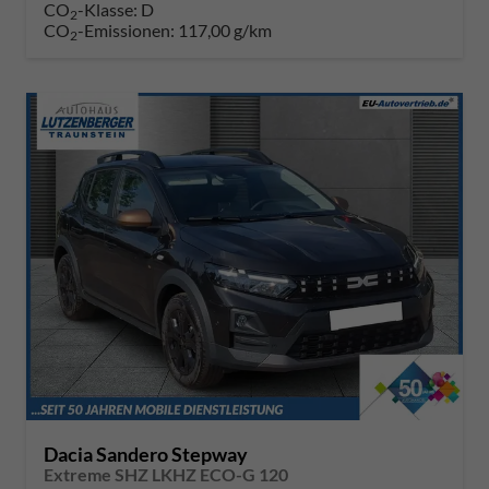
CO
-Klasse:
D
2
CO
-Emissionen:
117,00 g/km
2
Dacia Sandero Stepway
Extreme SHZ LKHZ ECO-G 120