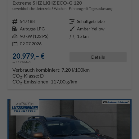
Extreme SHZ LKHZ ECO-G 120
unverbindliche Lieferzeit:
3 Wochen
Fahrzeug mit Tageszulassung
Fahrzeugnr.
547188
Getriebe
Schaltgetriebe
Kraftstoff
Autogas LPG
Außenfarbe
Amber-Yellow
Leistung
90 kW (122 PS)
Kilometerstand
15 km
02.07.2026
20.979,– €
Details
incl. 19% MwSt.
Verbrauch kombiniert:
7,20 l/100km
CO
-Klasse:
D
2
CO
-Emissionen:
117,00 g/km
2