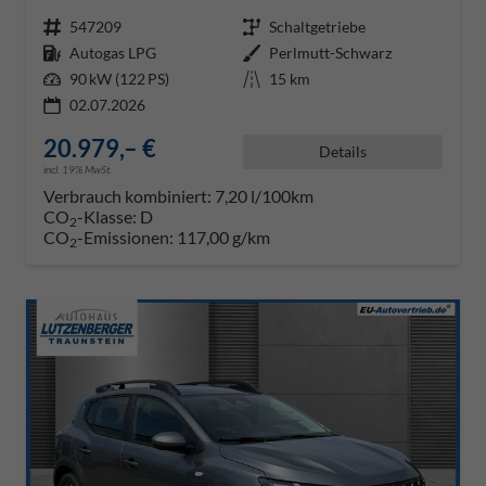
Fahrzeugnr.
547209
Getriebe
Schaltgetriebe
Kraftstoff
Autogas LPG
Außenfarbe
Perlmutt-Schwarz
Leistung
90 kW (122 PS)
Kilometerstand
15 km
02.07.2026
20.979,– €
Details
incl. 19% MwSt.
Verbrauch kombiniert:
7,20 l/100km
CO
-Klasse:
D
2
CO
-Emissionen:
117,00 g/km
2