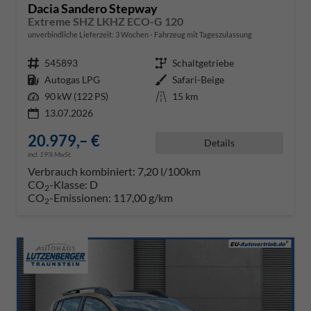
Dacia Sandero Stepway
Extreme SHZ LKHZ ECO-G 120
unverbindliche Lieferzeit:
3 Wochen
Fahrzeug mit Tageszulassung
Fahrzeugnr.
545893
Getriebe
Schaltgetriebe
Kraftstoff
Autogas LPG
Außenfarbe
Safari-Beige
Leistung
90 kW (122 PS)
Kilometerstand
15 km
13.07.2026
20.979,– €
Details
incl. 19% MwSt.
Verbrauch kombiniert:
7,20 l/100km
CO
-Klasse:
D
2
CO
-Emissionen:
117,00 g/km
2