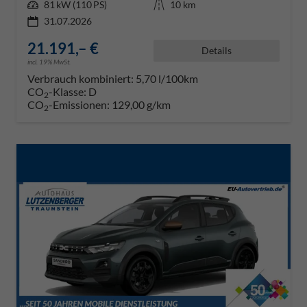
Leistung
81 kW (110 PS)
Kilometerstand
10 km
31.07.2026
21.191,– €
Details
incl. 19% MwSt.
Verbrauch kombiniert:
5,70 l/100km
CO
-Klasse:
D
2
CO
-Emissionen:
129,00 g/km
2