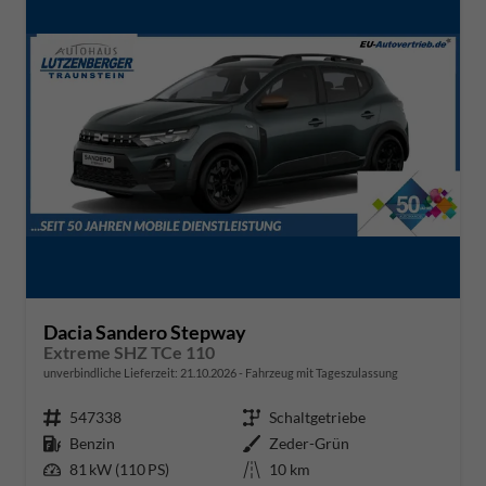
Dacia Sandero Stepway
Extreme SHZ TCe 110
unverbindliche Lieferzeit:
21.10.2026
Fahrzeug mit Tageszulassung
Fahrzeugnr.
547338
Getriebe
Schaltgetriebe
Kraftstoff
Benzin
Außenfarbe
Zeder-Grün
Leistung
81 kW (110 PS)
Kilometerstand
10 km