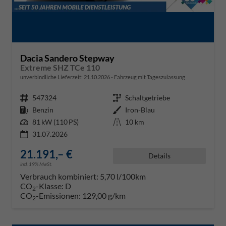
Dacia Sandero Stepway
Extreme SHZ TCe 110
unverbindliche Lieferzeit:
21.10.2026
Fahrzeug mit Tageszulassung
Fahrzeugnr.
547324
Getriebe
Schaltgetriebe
Kraftstoff
Benzin
Außenfarbe
Iron-Blau
Leistung
81 kW (110 PS)
Kilometerstand
10 km
31.07.2026
21.191,– €
Details
incl. 19% MwSt.
Verbrauch kombiniert:
5,70 l/100km
CO
-Klasse:
D
2
CO
-Emissionen:
129,00 g/km
2