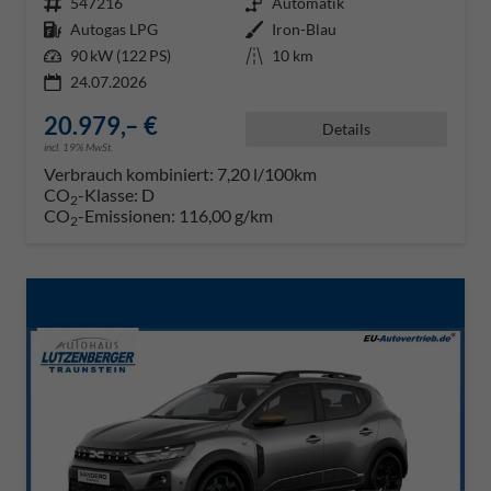
Fahrzeugnr.
547216
Getriebe
Automatik
Kraftstoff
Autogas LPG
Außenfarbe
Iron-Blau
Leistung
90 kW (122 PS)
Kilometerstand
10 km
24.07.2026
20.979,– €
Details
incl. 19% MwSt.
Verbrauch kombiniert:
7,20 l/100km
CO
-Klasse:
D
2
CO
-Emissionen:
116,00 g/km
2