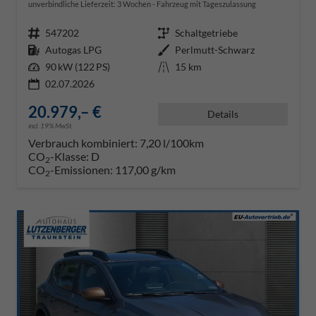
unverbindliche Lieferzeit:
3 Wochen
Fahrzeug mit Tageszulassung
Fahrzeugnr.
547202
Getriebe
Schaltgetriebe
Kraftstoff
Autogas LPG
Außenfarbe
Perlmutt-Schwarz
Leistung
90 kW (122 PS)
Kilometerstand
15 km
02.07.2026
20.979,– €
Details
incl. 19% MwSt.
Verbrauch kombiniert:
7,20 l/100km
CO
-Klasse:
D
2
CO
-Emissionen:
117,00 g/km
2