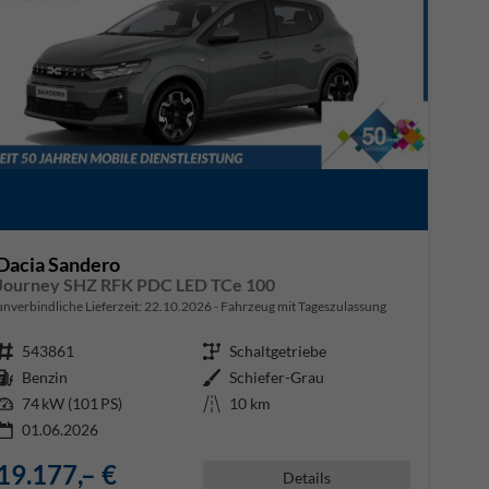
Dacia Sandero
Journey SHZ RFK PDC LED TCe 100
unverbindliche Lieferzeit:
22.10.2026
Fahrzeug mit Tageszulassung
Fahrzeugnr.
543861
Getriebe
Schaltgetriebe
Kraftstoff
Benzin
Außenfarbe
Schiefer-Grau
Leistung
74 kW (101 PS)
Kilometerstand
10 km
01.06.2026
19.177,– €
Details