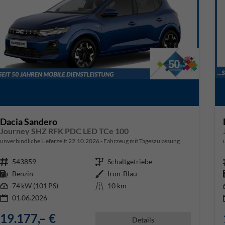
Dacia Sandero
Journey SHZ RFK PDC LED TCe 100
unverbindliche Lieferzeit:
22.10.2026
Fahrzeug mit Tageszulassung
Fahrzeugnr.
543859
Getriebe
Schaltgetriebe
Kraftstoff
Benzin
Außenfarbe
Iron-Blau
Leistung
74 kW (101 PS)
Kilometerstand
10 km
01.06.2026
19.177,– €
Details