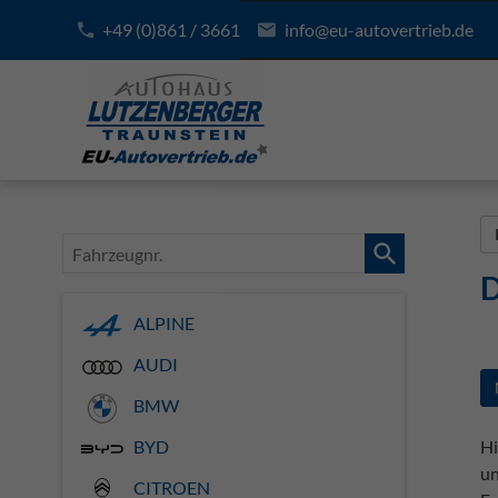
+49 (0)861 / 3661
info@eu-autovertrieb.de
Fahrzeugnr.
D
ALPINE
AUDI
BMW
Hi
BYD
un
CITROEN