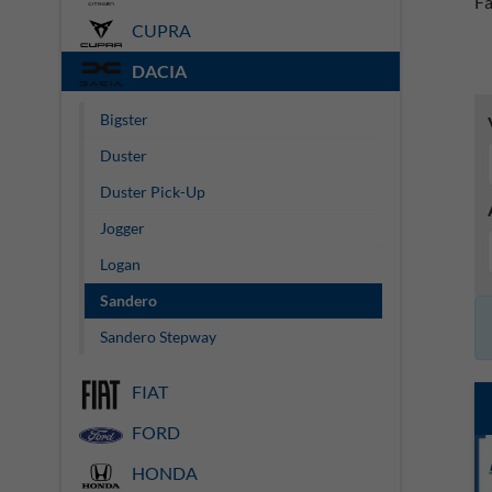
Fa
CUPRA
DACIA
Bigster
Duster
Duster Pick-Up
Jogger
Logan
Sandero
Sandero Stepway
FIAT
FORD
HONDA