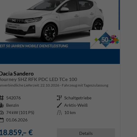
Dacia Sandero
Journey SHZ RFK PDC LED TCe 100
unverbindliche Lieferzeit:
22.10.2026
Fahrzeug mit Tageszulassung
Fahrzeugnr.
542076
Getriebe
Schaltgetriebe
Kraftstoff
Benzin
Außenfarbe
Arktis-Weiß
Leistung
74 kW (101 PS)
Kilometerstand
10 km
01.06.2026
18.859,– €
Details