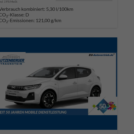
incl. 19% MwSt.
Verbrauch kombiniert:
5,30 l/100km
CO
-Klasse:
D
2
CO
-Emissionen:
121,00 g/km
2