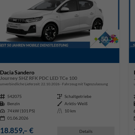
Dacia Sandero
Journey SHZ RFK PDC LED TCe 100
unverbindliche Lieferzeit:
22.10.2026
Fahrzeug mit Tageszulassung
Fahrzeugnr.
542075
Getriebe
Schaltgetriebe
Kraftstoff
Benzin
Außenfarbe
Arktis-Weiß
Leistung
74 kW (101 PS)
Kilometerstand
10 km
01.06.2026
18.859,– €
Details