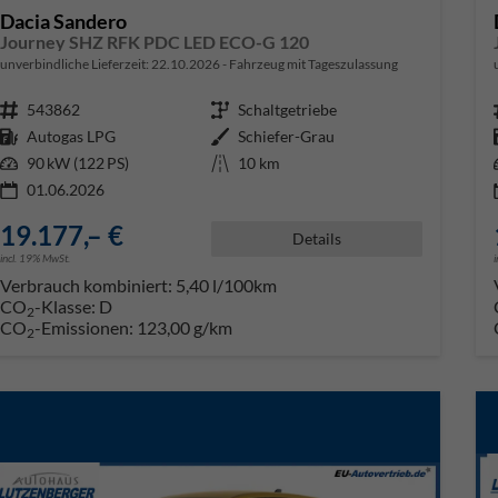
Dacia Sandero
Journey SHZ RFK PDC LED ECO-G 120
unverbindliche Lieferzeit:
22.10.2026
Fahrzeug mit Tageszulassung
Fahrzeugnr.
543862
Getriebe
Schaltgetriebe
Kraftstoff
Autogas LPG
Außenfarbe
Schiefer-Grau
Leistung
90 kW (122 PS)
Kilometerstand
10 km
01.06.2026
19.177,– €
Details
incl. 19% MwSt.
Verbrauch kombiniert:
5,40 l/100km
CO
-Klasse:
D
2
CO
-Emissionen:
123,00 g/km
2