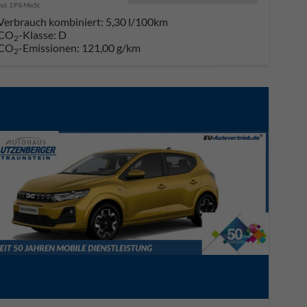
incl. 19% MwSt.
Verbrauch kombiniert:
5,30 l/100km
CO
-Klasse:
D
2
CO
-Emissionen:
121,00 g/km
2