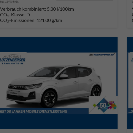
incl. 19% MwSt.
Verbrauch kombiniert:
5,30 l/100km
CO
-Klasse:
D
2
CO
-Emissionen:
121,00 g/km
2