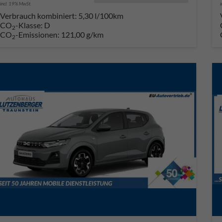
incl. 19% MwSt.
Verbrauch kombiniert:
5,30 l/100km
CO
-Klasse:
D
2
CO
-Emissionen:
121,00 g/km
2