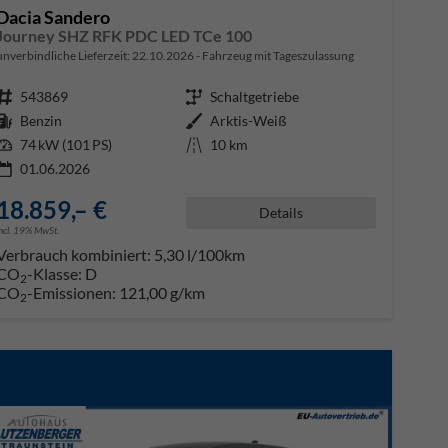
Dacia Sandero
Journey SHZ RFK PDC LED TCe 100
unverbindliche Lieferzeit:
22.10.2026
Fahrzeug mit Tageszulassung
Fahrzeugnr.
543869
Getriebe
Schaltgetriebe
Kraftstoff
Benzin
Außenfarbe
Arktis-Weiß
Leistung
74 kW (101 PS)
Kilometerstand
10 km
01.06.2026
18.859,– €
Details
incl. 19% MwSt.
Verbrauch kombiniert:
5,30 l/100km
CO
-Klasse:
D
2
CO
-Emissionen:
121,00 g/km
2