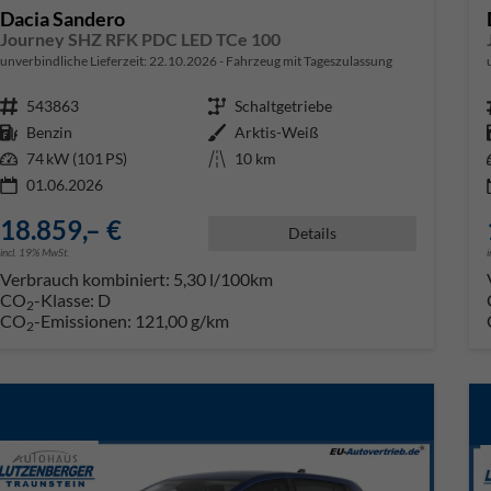
Dacia Sandero
Journey SHZ RFK PDC LED TCe 100
unverbindliche Lieferzeit:
22.10.2026
Fahrzeug mit Tageszulassung
Fahrzeugnr.
543863
Getriebe
Schaltgetriebe
Kraftstoff
Benzin
Außenfarbe
Arktis-Weiß
Leistung
74 kW (101 PS)
Kilometerstand
10 km
01.06.2026
18.859,– €
Details
incl. 19% MwSt.
Verbrauch kombiniert:
5,30 l/100km
CO
-Klasse:
D
2
CO
-Emissionen:
121,00 g/km
2