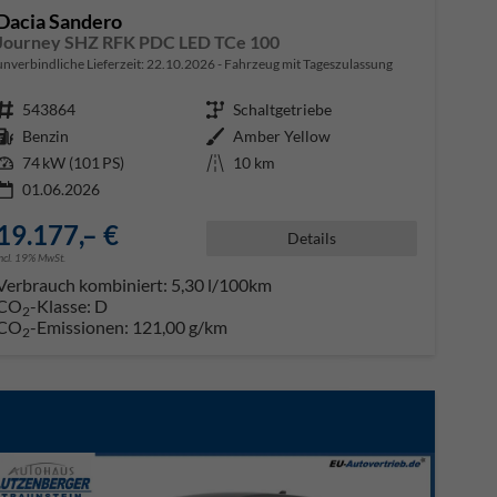
Dacia Sandero
Journey SHZ RFK PDC LED TCe 100
unverbindliche Lieferzeit:
22.10.2026
Fahrzeug mit Tageszulassung
Fahrzeugnr.
543864
Getriebe
Schaltgetriebe
Kraftstoff
Benzin
Außenfarbe
Amber Yellow
Leistung
74 kW (101 PS)
Kilometerstand
10 km
01.06.2026
19.177,– €
Details
incl. 19% MwSt.
Verbrauch kombiniert:
5,30 l/100km
CO
-Klasse:
D
2
CO
-Emissionen:
121,00 g/km
2