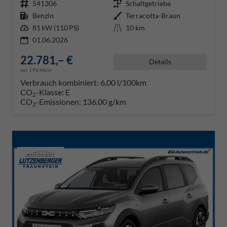
Fahrzeugnr.
541306
Getriebe
Schaltgetriebe
Kraftstoff
Benzin
Außenfarbe
Terracotta-Braun
Leistung
81 kW (110 PS)
Kilometerstand
10 km
01.06.2026
22.781,– €
Details
incl. 19% MwSt.
Verbrauch kombiniert:
6,00 l/100km
CO
-Klasse:
E
2
CO
-Emissionen:
136,00 g/km
2