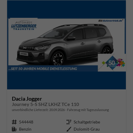
Dacia Jogger
Journey 5-S SHZ LKHZ TCe 110
unverbindliche Lieferzeit:
20.09.2026
Fahrzeug mit Tageszulassung
Fahrzeugnr.
544448
Getriebe
Schaltgetriebe
Kraftstoff
Benzin
Außenfarbe
Dolomit-Grau