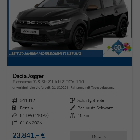
Dacia Jogger
Extreme 7-S SHZ LKHZ TCe 110
unverbindliche Lieferzeit:
21.10.2026
Fahrzeug mit Tageszulassung
Fahrzeugnr.
541312
Getriebe
Schaltgetriebe
Kraftstoff
Benzin
Außenfarbe
Perlmutt-Schwarz
Leistung
81 kW (110 PS)
Kilometerstand
10 km
01.06.2026
23.841,– €
Details