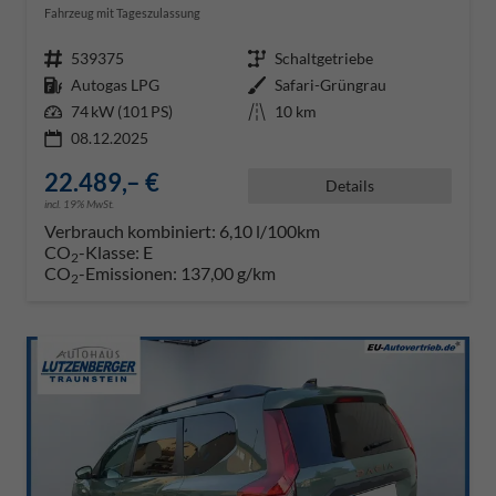
Fahrzeug mit Tageszulassung
Fahrzeugnr.
539375
Getriebe
Schaltgetriebe
Kraftstoff
Autogas LPG
Außenfarbe
Safari-Grüngrau
Leistung
74 kW (101 PS)
Kilometerstand
10 km
08.12.2025
22.489,– €
Details
incl. 19% MwSt.
Verbrauch kombiniert:
6,10 l/100km
CO
-Klasse:
E
2
CO
-Emissionen:
137,00 g/km
2