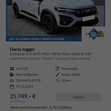
Dacia Jogger
Extreme 5-S SHZ+PDC+RFK+Navi Hybrid 140
unverbindliche Lieferzeit:
3 Wochen
Fahrzeug mit Tageszulassung
Fahrzeugnr.
544776
Getriebe
Automatik
Kraftstoff
Hybrid Benzin
Außenfarbe
Arktis-Weiß
Leistung
104 kW (141 PS)
Kilometerstand
20 km
19.12.2025
25.749,– €
Details
incl. 19% MwSt.
Verbrauch kombiniert:
4,70 l/100km