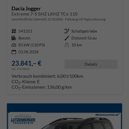
Dacia Jogger
Extreme 7-S SHZ LKHZ TCe 110
unverbindliche Lieferzeit:
21.10.2026
Fahrzeug mit Tageszulassung
Fahrzeugnr.
541311
Getriebe
Schaltgetriebe
Kraftstoff
Benzin
Außenfarbe
Dolomit-Grau
Leistung
81 kW (110 PS)
Kilometerstand
10 km
01.06.2026
23.841,– €
Details
incl. 19% MwSt.
Verbrauch kombiniert:
6,00 l/100km
CO
-Klasse:
E
2
CO
-Emissionen:
136,00 g/km
2