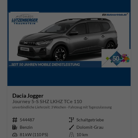
Dacia Jogger
Journey 5-S SHZ LKHZ TCe 110
unverbindliche Lieferzeit:
3 Wochen
Fahrzeug mit Tageszulassung
Fahrzeugnr.
544487
Getriebe
Schaltgetriebe
Kraftstoff
Benzin
Außenfarbe
Dolomit-Grau
Leistung
81 kW (110 PS)
Kilometerstand
10 km