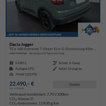
Dacia Jogger
TCe 100 Extreme 7-Sitzer Eco-G Sitzheizung Klimaautomatik Einparkhilfe hinten Rückfahrkamera
sofort lieferbar
Neuwagen mit Tageszulassung
Fahrzeugnr.
533851
Getriebe
Schalt. 6-Gang
Kraftstoff
Autogas LPG
Außenfarbe
Safari Grüngrau
Leistung
74 kW (101 PS)
22.490,– €
Details
incl. 19% MwSt.
Verbrauch kombiniert:
7,70 l/100km
CO
-Klasse:
D
2
CO
-Emissionen:
119,00 g/km
2