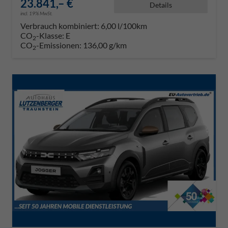
23.841,– €
Details
incl. 19% MwSt.
Verbrauch kombiniert:
6,00 l/100km
CO
-Klasse:
E
2
CO
-Emissionen:
136,00 g/km
2