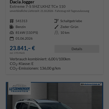
Dacia Jogger
Extreme 7-S SHZ LKHZ TCe 110
unverbindliche Lieferzeit:
21.10.2026
Fahrzeug mit Tageszulassung
Fahrzeugnr.
541313
Getriebe
Schaltgetriebe
Kraftstoff
Benzin
Außenfarbe
Zeder-Grün
Leistung
81 kW (110 PS)
Kilometerstand
10 km
01.06.2026
23.841,– €
Details
incl. 19% MwSt.
Verbrauch kombiniert:
6,00 l/100km
CO
-Klasse:
E
2
CO
-Emissionen:
136,00 g/km
2