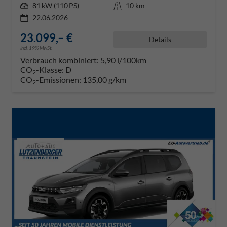
Leistung
81 kW (110 PS)
Kilometerstand
10 km
22.06.2026
23.099,– €
Details
incl. 19% MwSt.
Verbrauch kombiniert:
5,90 l/100km
CO
-Klasse:
D
2
CO
-Emissionen:
135,00 g/km
2