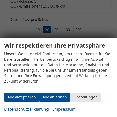
CO
-Klasse:
C
2
CO
-Emissionen:
105,00 g/km
2
Datensätze pro Seite:
10
20
50
100
250
Seiten:
Wir respektieren Ihre Privatsphäre
Unsere Website setzt Cookies ein, um unsere Dienste für Sie
1
2
3
4
5
bereitzustellen. Hierbei berücksichtigen wir Ihre Auswahl
und verarbeiten nur die Daten für Marketing, Analytics und
Personalisierung, für die Sie uns Ihr Einverständnis geben.
Sie können Ihre Einwilligung jederzeit mit Wirkung für die
Zukunft widerrufen.
Fahrzeugnr.
Alle akzeptieren
Alle ablehnen
Einstellungen
Datenschutzerklärung
Impressum
ALPINE