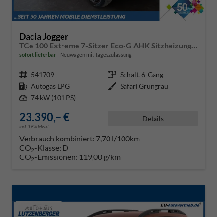
Dacia Jogger
TCe 100 Extreme 7-Sitzer Eco-G AHK Sitzheizung Klimaautomatik Einparkhilfe hinten Rückfahrkamera
sofort lieferbar
Neuwagen mit Tageszulassung
Fahrzeugnr.
541709
Getriebe
Schalt. 6-Gang
Kraftstoff
Autogas LPG
Außenfarbe
Safari Grüngrau
Leistung
74 kW (101 PS)
23.390,– €
Details
incl. 19% MwSt.
Verbrauch kombiniert:
7,70 l/100km
CO
-Klasse:
D
2
CO
-Emissionen:
119,00 g/km
2