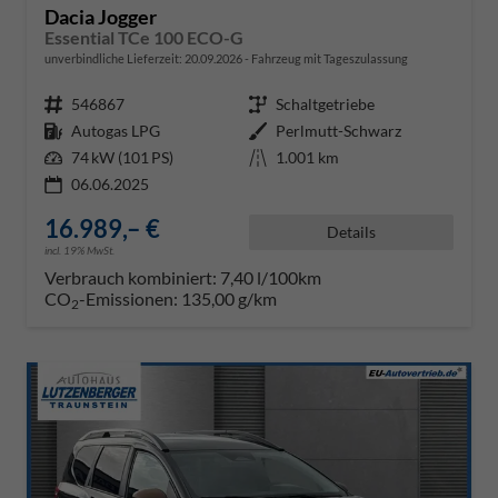
Dacia Jogger
Essential TCe 100 ECO-G
unverbindliche Lieferzeit:
20.09.2026
Fahrzeug mit Tageszulassung
Fahrzeugnr.
546867
Getriebe
Schaltgetriebe
Kraftstoff
Autogas LPG
Außenfarbe
Perlmutt-Schwarz
Leistung
74 kW (101 PS)
Kilometerstand
1.001 km
06.06.2025
16.989,– €
Details
incl. 19% MwSt.
Verbrauch kombiniert:
7,40 l/100km
CO
-Emissionen:
135,00 g/km
2