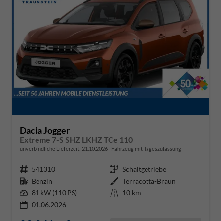
Dacia Jogger
Extreme 7-S SHZ LKHZ TCe 110
unverbindliche Lieferzeit:
21.10.2026
Fahrzeug mit Tageszulassung
Fahrzeugnr.
541310
Getriebe
Schaltgetriebe
Kraftstoff
Benzin
Außenfarbe
Terracotta-Braun
Leistung
81 kW (110 PS)
Kilometerstand
10 km
01.06.2026