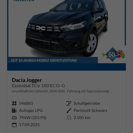
Dacia Jogger
Essential TCe 100 ECO-G
unverbindliche Lieferzeit:
20.09.2026
Fahrzeug mit Tageszulassung
Fahrzeugnr.
546865
Getriebe
Schaltgetriebe
Kraftstoff
Autogas LPG
Außenfarbe
Perlmutt-Schwarz
Leistung
74 kW (101 PS)
Kilometerstand
2.505 km
17.09.2025