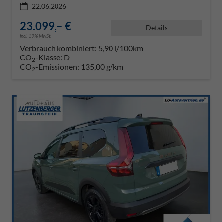
22.06.2026
23.099,– €
Details
incl. 19% MwSt.
Verbrauch kombiniert:
5,90 l/100km
CO
-Klasse:
D
2
CO
-Emissionen:
135,00 g/km
2