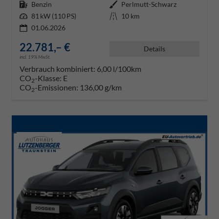
Kraftstoff
Benzin
Außenfarbe
Perlmutt-Schwarz
Leistung
81 kW (110 PS)
Kilometerstand
10 km
01.06.2026
22.781,– €
Details
incl. 19% MwSt.
Verbrauch kombiniert:
6,00 l/100km
CO
-Klasse:
E
2
CO
-Emissionen:
136,00 g/km
2