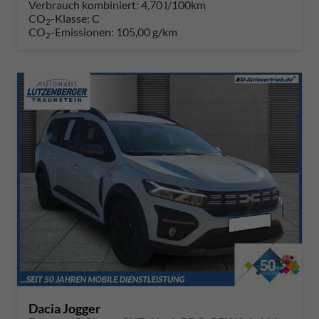
Verbrauch kombiniert:
4,70 l/100km
CO
-Klasse:
C
2
CO
-Emissionen:
105,00 g/km
2
Dacia Jogger