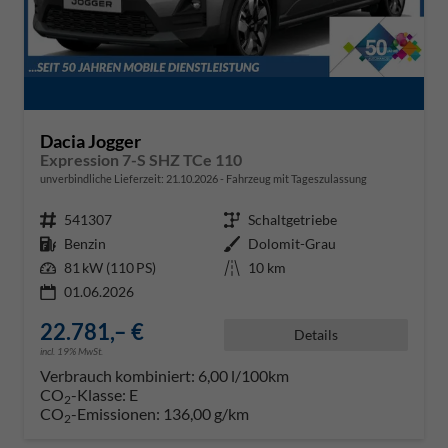
Dacia Jogger
Expression 7-S SHZ TCe 110
unverbindliche Lieferzeit:
21.10.2026
Fahrzeug mit Tageszulassung
Fahrzeugnr.
541307
Getriebe
Schaltgetriebe
Kraftstoff
Benzin
Außenfarbe
Dolomit-Grau
Leistung
81 kW (110 PS)
Kilometerstand
10 km
01.06.2026
22.781,– €
Details
incl. 19% MwSt.
Verbrauch kombiniert:
6,00 l/100km
CO
-Klasse:
E
2
CO
-Emissionen:
136,00 g/km
2