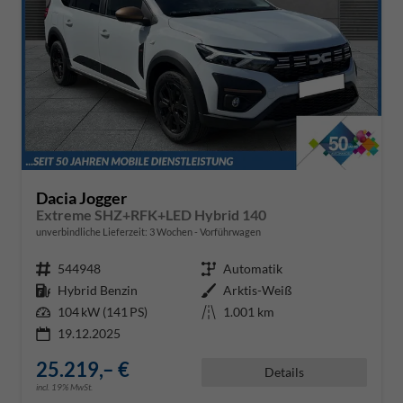
Dacia Jogger
Extreme SHZ+RFK+LED Hybrid 140
unverbindliche Lieferzeit:
3 Wochen
Vorführwagen
Fahrzeugnr.
544948
Getriebe
Automatik
Kraftstoff
Hybrid Benzin
Außenfarbe
Arktis-Weiß
Leistung
104 kW (141 PS)
Kilometerstand
1.001 km
19.12.2025
25.219,– €
Details
incl. 19% MwSt.