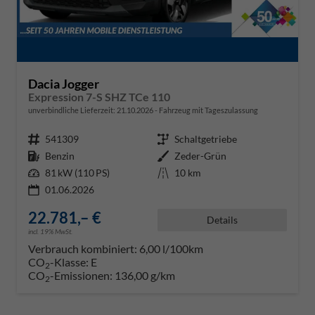
Dacia Jogger
Expression 7-S SHZ TCe 110
unverbindliche Lieferzeit:
21.10.2026
Fahrzeug mit Tageszulassung
Fahrzeugnr.
541309
Getriebe
Schaltgetriebe
Kraftstoff
Benzin
Außenfarbe
Zeder-Grün
Leistung
81 kW (110 PS)
Kilometerstand
10 km
01.06.2026
22.781,– €
Details
incl. 19% MwSt.
Verbrauch kombiniert:
6,00 l/100km
CO
-Klasse:
E
2
CO
-Emissionen:
136,00 g/km
2