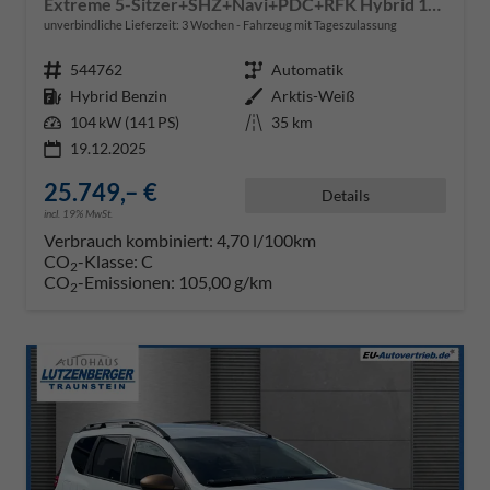
Extreme 5-Sitzer+SHZ+Navi+PDC+RFK Hybrid 140
unverbindliche Lieferzeit:
3 Wochen
Fahrzeug mit Tageszulassung
Fahrzeugnr.
544762
Getriebe
Automatik
Kraftstoff
Hybrid Benzin
Außenfarbe
Arktis-Weiß
Leistung
104 kW (141 PS)
Kilometerstand
35 km
19.12.2025
25.749,– €
Details
incl. 19% MwSt.
Verbrauch kombiniert:
4,70 l/100km
CO
-Klasse:
C
2
CO
-Emissionen:
105,00 g/km
2