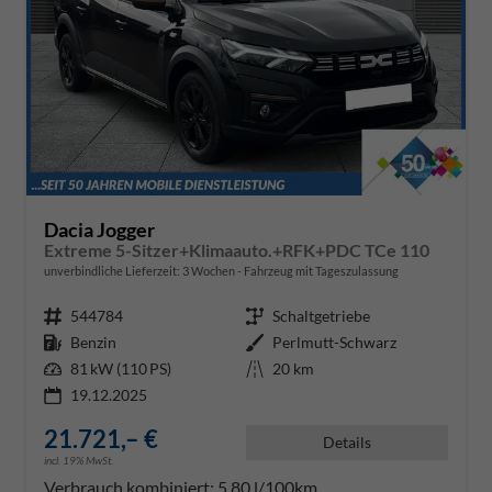
Dacia Jogger
Extreme 5-Sitzer+Klimaauto.+RFK+PDC TCe 110
unverbindliche Lieferzeit:
3 Wochen
Fahrzeug mit Tageszulassung
Fahrzeugnr.
544784
Getriebe
Schaltgetriebe
Kraftstoff
Benzin
Außenfarbe
Perlmutt-Schwarz
Leistung
81 kW (110 PS)
Kilometerstand
20 km
19.12.2025
21.721,– €
Details
incl. 19% MwSt.
Verbrauch kombiniert:
5,80 l/100km