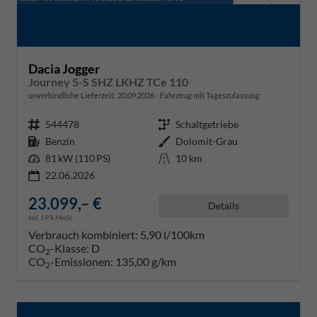
Dacia Jogger
Journey 5-S SHZ LKHZ TCe 110
unverbindliche Lieferzeit:
20.09.2026
Fahrzeug mit Tageszulassung
Fahrzeugnr.
544478
Getriebe
Schaltgetriebe
Kraftstoff
Benzin
Außenfarbe
Dolomit-Grau
Leistung
81 kW (110 PS)
Kilometerstand
10 km
22.06.2026
23.099,– €
Details
incl. 19% MwSt.
Verbrauch kombiniert:
5,90 l/100km
CO
-Klasse:
D
2
CO
-Emissionen:
135,00 g/km
2