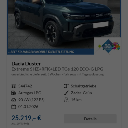
Dacia Duster
Extreme SHZ+RFK+LED TCe 120 ECO-G LPG
unverbindliche Lieferzeit:
3 Wochen
Fahrzeug mit Tageszulassung
Fahrzeugnr.
544742
Getriebe
Schaltgetriebe
Kraftstoff
Autogas LPG
Außenfarbe
Zeder-Grün
Leistung
90 kW (122 PS)
Kilometerstand
15 km
01.01.2026
25.219,– €
Details
incl. 19% MwSt.