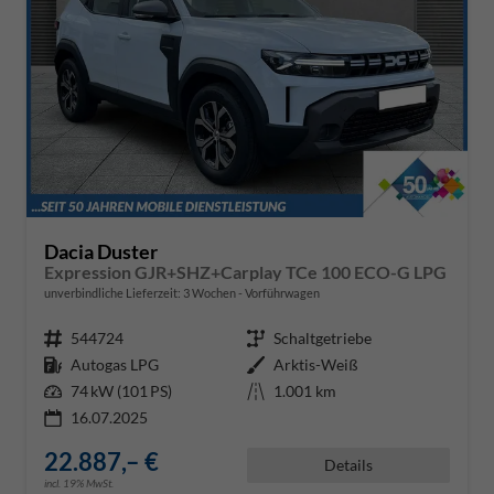
Dacia Duster
Expression GJR+SHZ+Carplay TCe 100 ECO-G LPG
unverbindliche Lieferzeit:
3 Wochen
Vorführwagen
Fahrzeugnr.
544724
Getriebe
Schaltgetriebe
Kraftstoff
Autogas LPG
Außenfarbe
Arktis-Weiß
Leistung
74 kW (101 PS)
Kilometerstand
1.001 km
16.07.2025
22.887,– €
Details
incl. 19% MwSt.