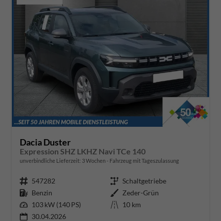
Dacia Duster
Expression SHZ LKHZ Navi TCe 140
unverbindliche Lieferzeit:
3 Wochen
Fahrzeug mit Tageszulassung
Fahrzeugnr.
547282
Getriebe
Schaltgetriebe
Kraftstoff
Benzin
Außenfarbe
Zeder-Grün
Leistung
103 kW (140 PS)
Kilometerstand
10 km
30.04.2026