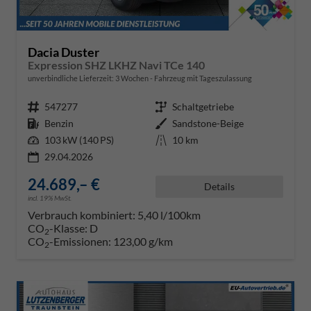
Dacia Duster
Expression SHZ LKHZ Navi TCe 140
unverbindliche Lieferzeit:
3 Wochen
Fahrzeug mit Tageszulassung
Fahrzeugnr.
547277
Getriebe
Schaltgetriebe
Kraftstoff
Benzin
Außenfarbe
Sandstone-Beige
Leistung
103 kW (140 PS)
Kilometerstand
10 km
29.04.2026
24.689,– €
Details
incl. 19% MwSt.
Verbrauch kombiniert:
5,40 l/100km
CO
-Klasse:
D
2
CO
-Emissionen:
123,00 g/km
2