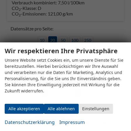
Verbrauch kombiniert:
7,50 l/100km
CO
-Klasse:
D
2
CO
-Emissionen:
121,00 g/km
2
Datensätze pro Seite:
10
20
50
100
250
Wir respektieren Ihre Privatsphäre
Seite:
Unsere Website setzt Cookies ein, um unsere Dienste für Sie
bereitzustellen. Hierbei berücksichtigen wir Ihre Auswahl
und verarbeiten nur die Daten für Marketing, Analytics und
Personalisierung, für die Sie uns Ihr Einverständnis geben.
Seiten:
Sie können Ihre Einwilligung jederzeit mit Wirkung für die
Zukunft widerrufen.
1
2
3
4
...
8
Alle akzeptieren
Alle ablehnen
Einstellungen
Datenschutzerklärung
Impressum