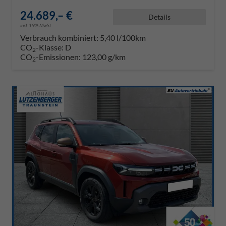
24.689,– €
Details
incl. 19% MwSt.
Verbrauch kombiniert:
5,40 l/100km
CO
-Klasse:
D
2
CO
-Emissionen:
123,00 g/km
2