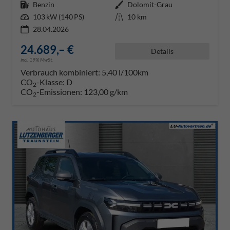
Kraftstoff
Benzin
Außenfarbe
Dolomit-Grau
Leistung
103 kW (140 PS)
Kilometerstand
10 km
28.04.2026
24.689,– €
Details
incl. 19% MwSt.
Verbrauch kombiniert:
5,40 l/100km
CO
-Klasse:
D
2
CO
-Emissionen:
123,00 g/km
2