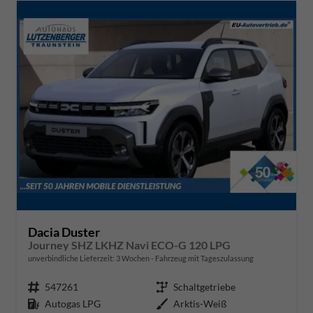
Dacia Duster
Journey SHZ LKHZ Navi ECO-G 120 LPG
unverbindliche Lieferzeit:
3 Wochen
Fahrzeug mit Tageszulassung
Fahrzeugnr.
547261
Getriebe
Schaltgetriebe
Kraftstoff
Autogas LPG
Außenfarbe
Arktis-Weiß