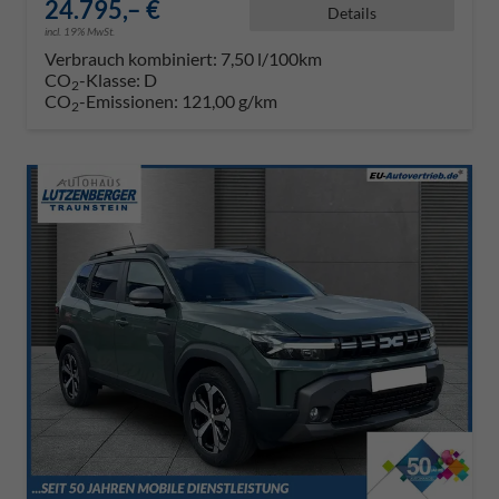
24.795,– €
Details
incl. 19% MwSt.
Verbrauch kombiniert:
7,50 l/100km
CO
-Klasse:
D
2
CO
-Emissionen:
121,00 g/km
2