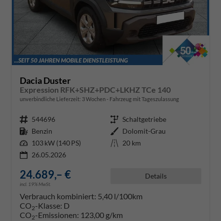
Dacia Duster
Expression RFK+SHZ+PDC+LKHZ TCe 140
unverbindliche Lieferzeit:
3 Wochen
Fahrzeug mit Tageszulassung
Fahrzeugnr.
544696
Getriebe
Schaltgetriebe
Kraftstoff
Benzin
Außenfarbe
Dolomit-Grau
Leistung
103 kW (140 PS)
Kilometerstand
20 km
26.05.2026
24.689,– €
Details
incl. 19% MwSt.
Verbrauch kombiniert:
5,40 l/100km
CO
-Klasse:
D
2
CO
-Emissionen:
123,00 g/km
2