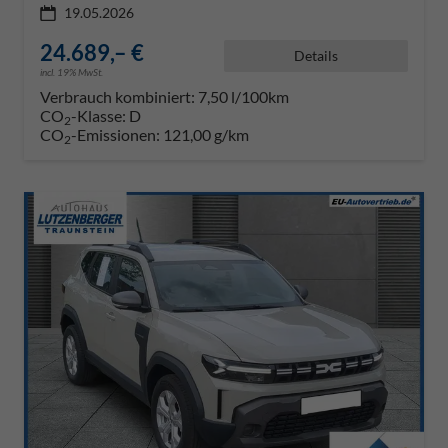
19.05.2026
24.689,– €
Details
incl. 19% MwSt.
Verbrauch kombiniert:
7,50 l/100km
CO
-Klasse:
D
2
CO
-Emissionen:
121,00 g/km
2