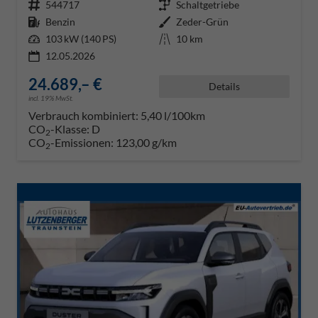
Fahrzeugnr.
544717
Getriebe
Schaltgetriebe
Kraftstoff
Benzin
Außenfarbe
Zeder-Grün
Leistung
103 kW (140 PS)
Kilometerstand
10 km
12.05.2026
24.689,– €
Details
incl. 19% MwSt.
Verbrauch kombiniert:
5,40 l/100km
CO
-Klasse:
D
2
CO
-Emissionen:
123,00 g/km
2