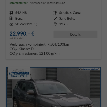
sofort lieferbar
Neuwagen mit Tageszulassung
Fahrzeugnr.
542148
Getriebe
Schalt. 6-Gang
Kraftstoff
Benzin
Außenfarbe
Sand Beige
Leistung
90 kW (122 PS)
Kilometerstand
12 km
22.990,– €
Details
incl. 19% MwSt.
Verbrauch kombiniert:
7,50 l/100km
CO
-Klasse:
D
2
CO
-Emissionen:
121,00 g/km
2