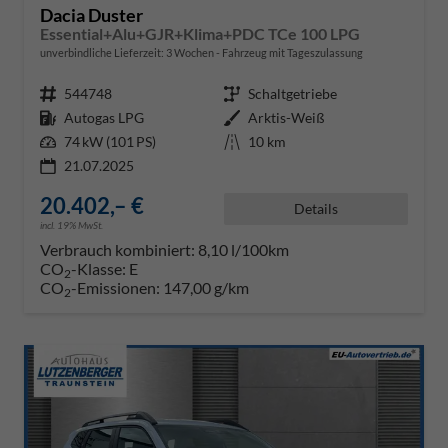
Dacia Duster
Essential+Alu+GJR+Klima+PDC TCe 100 LPG
unverbindliche Lieferzeit:
3 Wochen
Fahrzeug mit Tageszulassung
Fahrzeugnr.
544748
Getriebe
Schaltgetriebe
Kraftstoff
Autogas LPG
Außenfarbe
Arktis-Weiß
Leistung
74 kW (101 PS)
Kilometerstand
10 km
21.07.2025
20.402,– €
Details
incl. 19% MwSt.
Verbrauch kombiniert:
8,10 l/100km
CO
-Klasse:
E
2
CO
-Emissionen:
147,00 g/km
2