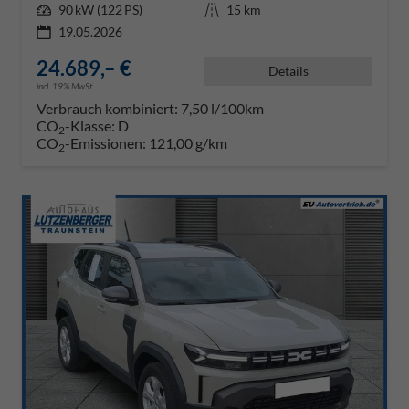
Leistung
90 kW (122 PS)
Kilometerstand
15 km
19.05.2026
24.689,– €
Details
incl. 19% MwSt.
Verbrauch kombiniert:
7,50 l/100km
CO
-Klasse:
D
2
CO
-Emissionen:
121,00 g/km
2