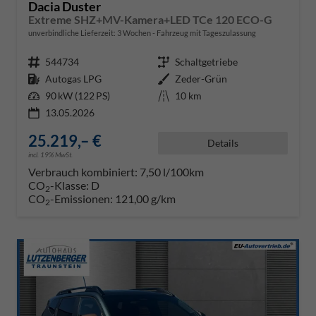
Dacia Duster
Extreme SHZ+MV-Kamera+LED TCe 120 ECO-G
unverbindliche Lieferzeit:
3 Wochen
Fahrzeug mit Tageszulassung
Fahrzeugnr.
544734
Getriebe
Schaltgetriebe
Kraftstoff
Autogas LPG
Außenfarbe
Zeder-Grün
Leistung
90 kW (122 PS)
Kilometerstand
10 km
13.05.2026
25.219,– €
Details
incl. 19% MwSt.
Verbrauch kombiniert:
7,50 l/100km
CO
-Klasse:
D
2
CO
-Emissionen:
121,00 g/km
2