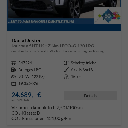
Dacia Duster
Journey SHZ LKHZ Navi ECO-G 120 LPG
unverbindliche Lieferzeit:
3 Wochen
Fahrzeug mit Tageszulassung
Fahrzeugnr.
547224
Getriebe
Schaltgetriebe
Kraftstoff
Autogas LPG
Außenfarbe
Arktis-Weiß
Leistung
90 kW (122 PS)
Kilometerstand
15 km
19.05.2026
24.689,– €
Details
incl. 19% MwSt.
Verbrauch kombiniert:
7,50 l/100km
CO
-Klasse:
D
2
CO
-Emissionen:
121,00 g/km
2