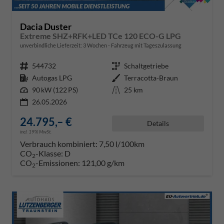
Dacia Duster
Extreme SHZ+RFK+LED TCe 120 ECO-G LPG
unverbindliche Lieferzeit:
3 Wochen
Fahrzeug mit Tageszulassung
Fahrzeugnr.
544732
Getriebe
Schaltgetriebe
Kraftstoff
Autogas LPG
Außenfarbe
Terracotta-Braun
Leistung
90 kW (122 PS)
Kilometerstand
25 km
26.05.2026
24.795,– €
Details
incl. 19% MwSt.
Verbrauch kombiniert:
7,50 l/100km
CO
-Klasse:
D
2
CO
-Emissionen:
121,00 g/km
2