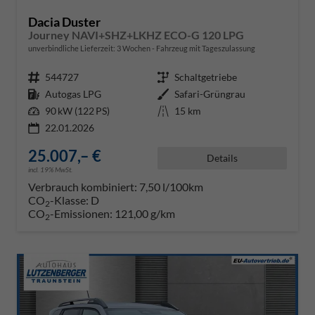
Dacia Duster
Journey NAVI+SHZ+LKHZ ECO-G 120 LPG
unverbindliche Lieferzeit:
3 Wochen
Fahrzeug mit Tageszulassung
Fahrzeugnr.
544727
Getriebe
Schaltgetriebe
Kraftstoff
Autogas LPG
Außenfarbe
Safari-Grüngrau
Leistung
90 kW (122 PS)
Kilometerstand
15 km
22.01.2026
25.007,– €
Details
incl. 19% MwSt.
Verbrauch kombiniert:
7,50 l/100km
CO
-Klasse:
D
2
CO
-Emissionen:
121,00 g/km
2