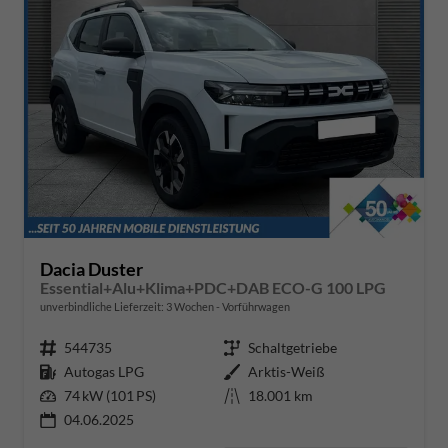
Dacia Duster
Essential+Alu+Klima+PDC+DAB ECO-G 100 LPG
unverbindliche Lieferzeit:
3 Wochen
Vorführwagen
Fahrzeugnr.
544735
Getriebe
Schaltgetriebe
Kraftstoff
Autogas LPG
Außenfarbe
Arktis-Weiß
Leistung
74 kW (101 PS)
Kilometerstand
18.001 km
04.06.2025