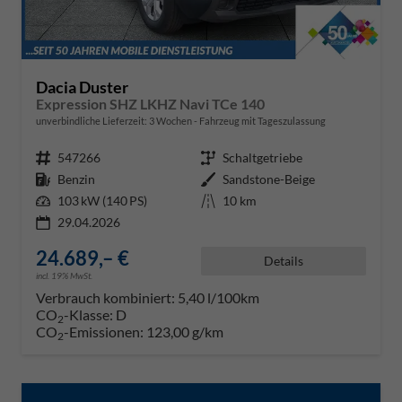
Dacia Duster
Expression SHZ LKHZ Navi TCe 140
unverbindliche Lieferzeit:
3 Wochen
Fahrzeug mit Tageszulassung
Fahrzeugnr.
547266
Getriebe
Schaltgetriebe
Kraftstoff
Benzin
Außenfarbe
Sandstone-Beige
Leistung
103 kW (140 PS)
Kilometerstand
10 km
29.04.2026
24.689,– €
Details
incl. 19% MwSt.
Verbrauch kombiniert:
5,40 l/100km
CO
-Klasse:
D
2
CO
-Emissionen:
123,00 g/km
2