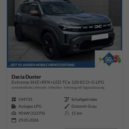
Dacia Duster
Extreme SHZ+RFK+LED TCe 120 ECO-G LPG
unverbindliche Lieferzeit:
3 Wochen
Fahrzeug mit Tageszulassung
Fahrzeugnr.
544733
Getriebe
Schaltgetriebe
Kraftstoff
Autogas LPG
Außenfarbe
Dolomit-Grau
Leistung
90 kW (122 PS)
Kilometerstand
15 km
29.05.2026