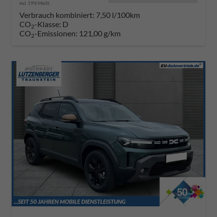
incl. 19% MwSt.
Verbrauch kombiniert:
7,50 l/100km
CO
-Klasse:
D
2
CO
-Emissionen:
121,00 g/km
2