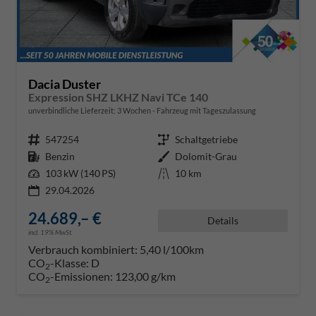
Dacia Duster
Expression SHZ LKHZ Navi TCe 140
unverbindliche Lieferzeit:
3 Wochen
Fahrzeug mit Tageszulassung
Fahrzeugnr.
547254
Getriebe
Schaltgetriebe
Kraftstoff
Benzin
Außenfarbe
Dolomit-Grau
Leistung
103 kW (140 PS)
Kilometerstand
10 km
29.04.2026
24.689,– €
Details
incl. 19% MwSt.
Verbrauch kombiniert:
5,40 l/100km
CO
-Klasse:
D
2
CO
-Emissionen:
123,00 g/km
2