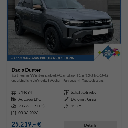
Dacia Duster
Extreme Winterpaket+Carplay TCe 120 ECO-G
unverbindliche Lieferzeit:
3 Wochen
Fahrzeug mit Tageszulassung
Fahrzeugnr.
544694
Getriebe
Schaltgetriebe
Kraftstoff
Autogas LPG
Außenfarbe
Dolomit-Grau
Leistung
90 kW (122 PS)
Kilometerstand
15 km
03.06.2026
25.219,– €
Details