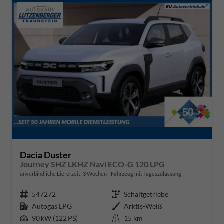
Dacia Duster
Journey SHZ LKHZ Navi ECO-G 120 LPG
unverbindliche Lieferzeit:
3 Wochen
Fahrzeug mit Tageszulassung
Fahrzeugnr.
547272
Getriebe
Schaltgetriebe
Kraftstoff
Autogas LPG
Außenfarbe
Arktis-Weiß
Leistung
90 kW (122 PS)
Kilometerstand
15 km