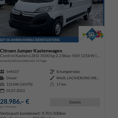
Citroen Jumper Kastenwagen
Control Kasten L3H2 3500 kg 2.2 Blue-HDI 121kW (165 PS) 2 Jahre Garantie
unverbindliche Lieferzeit:
14 Tage
Fahrzeugnr.
544107
Getriebe
Schaltgetriebe
Kraftstoff
Diesel
Außenfarbe
Weiß, LACKIERUNG WEISS ICY/DECK
Leistung
121 kW (165 PS)
Kilometerstand
17 km
01.07.2023
28.986,– €
Details
incl. 19% MwSt.
Verbrauch kombiniert:
9,70 l/100km