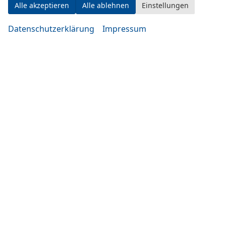
Alle akzeptieren
Alle ablehnen
Einstellungen
Datenschutzerklärung
Impressum
Montag bis Mittwoch
10:00-19:00 Uhr
Donnerstag bis Freitag
14:00-20:00 Uhr
Samstag
09:00-14:00 Uhr
oder nach Vereinbarung
Rufen Sie an