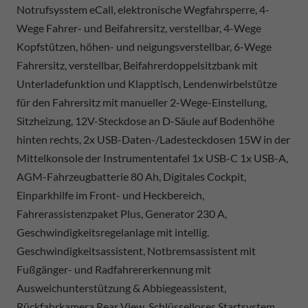
Notrufsysstem eCall, elektronische Wegfahrsperre, 4-
Wege Fahrer- und Beifahrersitz, verstellbar, 4-Wege
Kopfstützen, höhen- und neigungsverstellbar, 6-Wege
Fahrersitz, verstellbar, Beifahrerdoppelsitzbank mit
Unterladefunktion und Klapptisch, Lendenwirbelstütze
für den Fahrersitz mit manueller 2-Wege-Einstellung,
Sitzheizung, 12V-Steckdose an D-Säule auf Bodenhöhe
hinten rechts, 2x USB-Daten-/Ladesteckdosen 15W in der
Mittelkonsole der Instrumententafel 1x USB-C 1x USB-A,
AGM-Fahrzeugbatterie 80 Ah, Digitales Cockpit,
Einparkhilfe im Front- und Heckbereich,
Fahrerassistenzpaket Plus, Generator 230 A,
Geschwindigkeitsregelanlage mit intellig.
Geschwindigkeitsassistent, Notbremsassistent mit
Fußgänger- und Radfahrererkennung mit
Ausweichunterstützung & Abbiegeassistent,
Rückfahrkamera Rear View, Schlüsselloses Startsystem