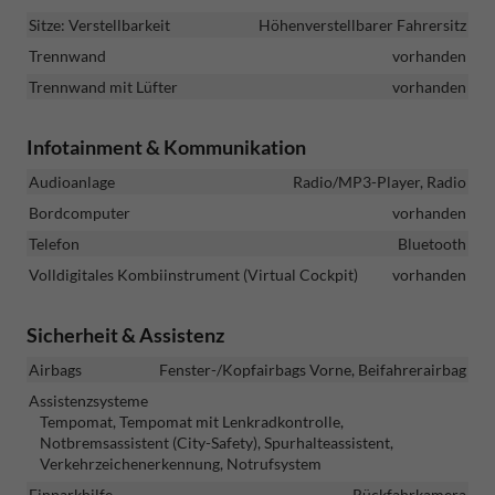
Sitze: Verstellbarkeit
Höhenverstellbarer Fahrersitz
Trennwand
vorhanden
Trennwand mit Lüfter
vorhanden
Infotainment & Kommunikation
Audioanlage
Radio/MP3-Player, Radio
Bordcomputer
vorhanden
Telefon
Bluetooth
Volldigitales Kombiinstrument (Virtual Cockpit)
vorhanden
Sicherheit & Assistenz
Airbags
Fenster-/Kopfairbags Vorne, Beifahrerairbag
Assistenzsysteme
Tempomat, Tempomat mit Lenkradkontrolle,
Notbremsassistent (City-Safety), Spurhalteassistent,
Verkehrzeichenerkennung, Notrufsystem
Einparkhilfe
Rückfahrkamera