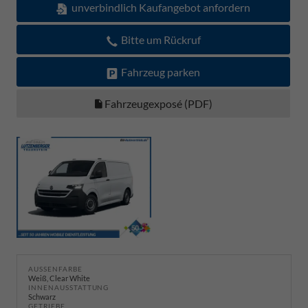
unverbindlich Kaufangebot anfordern
Bitte um Rückruf
Fahrzeug parken
Fahrzeugexposé (PDF)
AUSSENFARBE
Weiß, Clear White
INNENAUSSTATTUNG
Schwarz
GETRIEBE