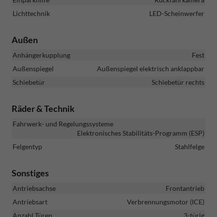
Lichttechnik
LED-Scheinwerfer
Außen
Anhängerkupplung
Fest
Außenspiegel
Außenspiegel elektrisch anklappbar
Schiebetür
Schiebetür rechts
Räder & Technik
Fahrwerk- und Regelungssysteme
Elektronisches Stabilitäts-Programm (ESP)
Felgentyp
Stahlfelge
Sonstiges
Antriebsachse
Frontantrieb
Antriebsart
Verbrennungsmotor (ICE)
Anzahl Türen
3-türig