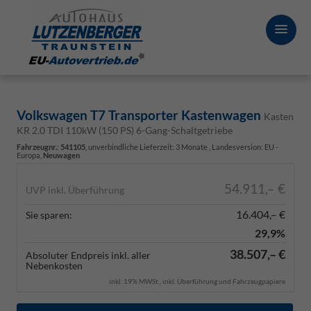
Volkswagen T7 Transporter Kastenwagen
Kasten
KR 2.0 TDI 110kW (150 PS) 6-Gang-Schaltgetriebe
Fahrzeugnr.
:
541105
, unverbindliche Lieferzeit:
3 Monate
, Landesversion: EU -
Europa,
Neuwagen
54.911,– €
UVP inkl. Überführung
16.404,– €
Sie sparen:
29,9%
38.507,– €
Absoluter Endpreis inkl. aller
Nebenkosten
inkl. 19% MWSt., inkl. Überführung und Fahrzeugpapiere