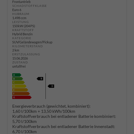
Frontantrieb
SCHADSTOFFKLASSE
Euro 6
HUBRAUM
1.498 ccm
LEISTUNG
150 kW (204 PS)
KRAFTSTOFF
Hybrid Benzin
KATEGORIE
SUV/Geländewagen/Pickup
KILOMETERSTAND
2 km
ERSTZULASSUNG
15.06.2026
ZUSTAND
unfallfrei
Energieverbrauch (gewichtet, kombiniert):
1,60 l/100km + 13,50 kWh/100km
Kraftstoffverbrauch bei entladener Batterie kombiniert:
5,70 l/100km
Kraftstoffverbrauch bei entladener Batterie Innenstadt:
6,70 l/100km