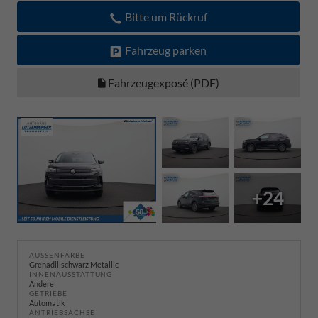
Bitte um Rückruf
Fahrzeug parken
Fahrzeugexposé (PDF)
+24
AUSSENFARBE
Grenadillschwarz Metallic
INNENAUSSTATTUNG
Andere
GETRIEBE
Automatik
ANTRIEBSACHSE