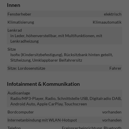
Innen
Fensterheber
elektrisch
Klimatisierung
Klimaautomatik
Lenkrad
in Leder, höhenverstellbar, mit Multifunktionen, mit
Lenkradheizung
Sitze
Isofix (Kindersitzbefestigung), Rücksitzbank hinten geteilt,
Sitzheizung, Umklappbarer Beifahrersitz
Sitze: Lordosenstütze
Fahrer
Infotainment & Kommunikation
Audioanlage
Radio/MP3-Player, Radio, Schnittstelle USB, Digitalradio DAB,
Android Auto, Apple CarPlay, Touchscreen
Bordcomputer
vorhanden
Internetanbindung mit WLAN-Hotspot
vorhanden
Telefon
Freisprecheinrichtung, Bluetooth