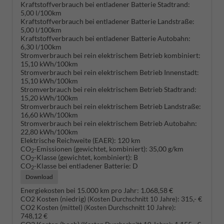
Kraftstoffverbrauch bei entladener Batterie Stadtrand:
5,00 l/100km
Kraftstoffverbrauch bei entladener Batterie Landstraße:
5,00 l/100km
Kraftstoffverbrauch bei entladener Batterie Autobahn:
6,30 l/100km
Stromverbrauch bei rein elektrischem Betrieb kombiniert:
15,10 kWh/100km
Stromverbrauch bei rein elektrischem Betrieb Innenstadt:
15,10 kWh/100km
Stromverbrauch bei rein elektrischem Betrieb Stadtrand:
15,20 kWh/100km
Stromverbrauch bei rein elektrischem Betrieb Landstraße:
16,60 kWh/100km
Stromverbrauch bei rein elektrischem Betrieb Autobahn:
22,80 kWh/100km
Elektrische Reichweite (EAER):
120 km
CO
-Emissionen (gewichtet, kombiniert):
35,00 g/km
2
CO
-Klasse (gewichtet, kombiniert):
B
2
CO
-Klasse bei entladener Batterie:
D
2
Download
Energiekosten bei 15.000 km pro Jahr:
1.068,58 €
CO2 Kosten (niedrig)
:
315,- €
(Kosten Durchschnitt 10 Jahre)
CO2 Kosten (mittel)
:
(Kosten Durchschnitt 10 Jahre)
748,12 €