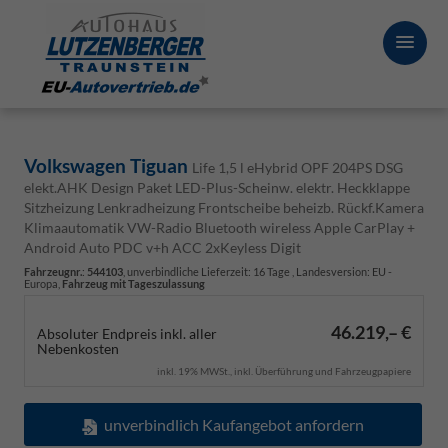
Volkswagen Tiguan
Life 1,5 l eHybrid OPF 204PS DSG
elekt.AHK Design Paket LED-Plus-Scheinw. elektr. Heckklappe
Sitzheizung Lenkradheizung Frontscheibe beheizb. Rückf.Kamera
Klimaautomatik VW-Radio Bluetooth wireless Apple CarPlay +
Android Auto PDC v+h ACC 2xKeyless Digit
Fahrzeugnr.
:
544103
, unverbindliche Lieferzeit:
16 Tage
, Landesversion: EU -
Europa,
Fahrzeug mit Tageszulassung
46.219,– €
Absoluter Endpreis inkl. aller
Nebenkosten
inkl. 19% MWSt., inkl. Überführung und Fahrzeugpapiere
unverbindlich Kaufangebot anfordern