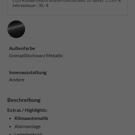
CO2 Kosten (hoch)
:
1.155,- €
(Kosten Durchschnitt 10 Jahre)
Jahressteuer:
30,- €
Außenfarbe
Grenadillschwarz Metallic
Innenausstattung
Andere
Beschreibung
Extras / Highlights:
Klimaautomatik
Alarmanlage
Lederlenkrad