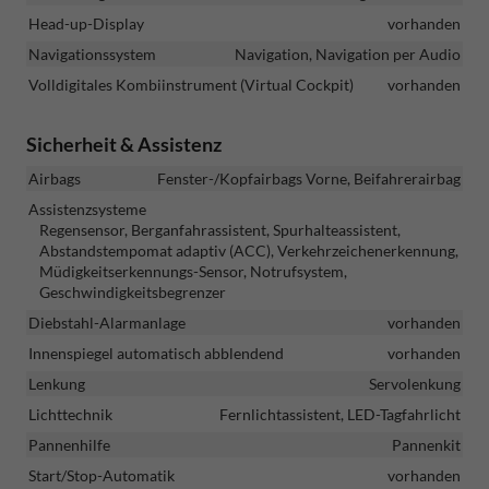
Head-up-Display
vorhanden
Navigationssystem
Navigation, Navigation per Audio
Volldigitales Kombiinstrument (Virtual Cockpit)
vorhanden
Sicherheit & Assistenz
Airbags
Fenster-/Kopfairbags Vorne, Beifahrerairbag
Assistenzsysteme
Regensensor, Berganfahrassistent, Spurhalteassistent,
Abstandstempomat adaptiv (ACC), Verkehrzeichenerkennung,
Müdigkeitserkennungs-Sensor, Notrufsystem,
Geschwindigkeitsbegrenzer
Diebstahl-Alarmanlage
vorhanden
Innenspiegel automatisch abblendend
vorhanden
Lenkung
Servolenkung
Lichttechnik
Fernlichtassistent, LED-Tagfahrlicht
Pannenhilfe
Pannenkit
Start/Stop-Automatik
vorhanden