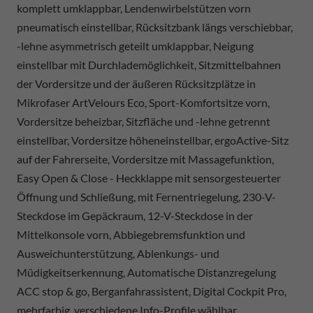
komplett umklappbar, Lendenwirbelstützen vorn
pneumatisch einstellbar, Rücksitzbank längs verschiebbar,
-lehne asymmetrisch geteilt umklappbar, Neigung
einstellbar mit Durchlademöglichkeit, Sitzmittelbahnen
der Vordersitze und der äußeren Rücksitzplätze in
Mikrofaser ArtVelours Eco, Sport-Komfortsitze vorn,
Vordersitze beheizbar, Sitzfläche und -lehne getrennt
einstellbar, Vordersitze höheneinstellbar, ergoActive-Sitz
auf der Fahrerseite, Vordersitze mit Massagefunktion,
Easy Open & Close - Heckklappe mit sensorgesteuerter
Öffnung und Schließung, mit Fernentriegelung, 230-V-
Steckdose im Gepäckraum, 12-V-Steckdose in der
Mittelkonsole vorn, Abbiegebremsfunktion und
Ausweichunterstützung, Ablenkungs- und
Müdigkeitserkennung, Automatische Distanzregelung
ACC stop & go, Berganfahrassistent, Digital Cockpit Pro,
mehrfarbig, verschiedene Info-Profile wählbar,