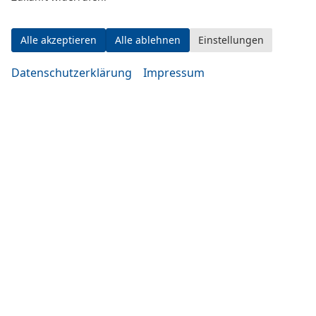
Alle akzeptieren
Alle ablehnen
Einstellungen
Datenschutzerklärung
Impressum
Eugen-Rosner-Str. 16
83278 Traunstein
Öffnungszeiten
Montag bis Mittwoch