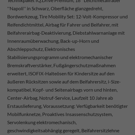
Technikpaket IQ.Drive Premium, 18'' Leichtmetallräder
''Napoli'' in Schwarz, Oberfläche glanzgedreht,
Bordwerkzeug, Tire Mobility Set: 12-Volt-Kompressor und
Reifendichtmittel, Airbag für Fahrer und Beifahrer, mit
Beifahrerairbag-Deaktivierung, Diebstahlwarnanlage mit
Innenraumüberwachung, Back-up-Horn und
Abschleppschutz, Elektronisches
Stabilisierungsprogramm und elektromechanischer
Bremskraftverstärker, Fußgängerschutzmaßnahmen
erweitert, ISOFIX-Halteösen für Kindersitze auf den
äußeren Rücksitzen sowie auf dem Beifahrersitz, i-Size-
kompatibel, Kopf- und Seitenairbags vorn und hinten,
Center-Airbag, Notruf-Service, Laufzeit 10 Jahre ab
Erstauslieferung, Voraussetzung: Verfügbarkeit benötigter
Mobilfunknetze, Proaktives Insassenschutzsystem,
Servolenkung elektromechanisch,
geschwindigkeitsabhängig geregelt, Beifahrersitzlehne