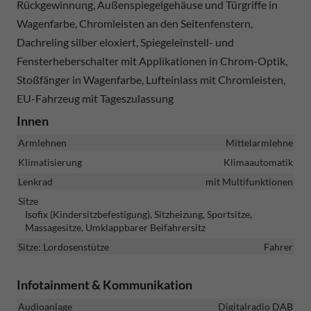
Rückgewinnung, Außenspiegelgehäuse und Türgriffe in
Wagenfarbe, Chromleisten an den Seitenfenstern,
Dachreling silber eloxiert, Spiegeleinstell- und
Fensterheberschalter mit Applikationen in Chrom-Optik,
Stoßfänger in Wagenfarbe, Lufteinlass mit Chromleisten,
EU-Fahrzeug mit Tageszulassung
Innen
Armlehnen
Mittelarmlehne
Klimatisierung
Klimaautomatik
Lenkrad
mit Multifunktionen
Sitze
Isofix (Kindersitzbefestigung), Sitzheizung, Sportsitze,
Massagesitze, Umklappbarer Beifahrersitz
Sitze: Lordosenstütze
Fahrer
Infotainment & Kommunikation
Audioanlage
Digitalradio DAB