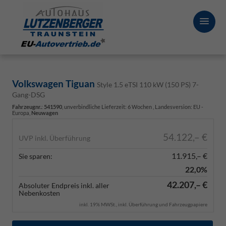
Volkswagen Tiguan
Style 1.5 eTSI 110 kW (150 PS) 7-
Gang-DSG
Fahrzeugnr.
:
541590
, unverbindliche Lieferzeit:
6 Wochen
, Landesversion: EU -
Europa,
Neuwagen
54.122,– €
UVP inkl. Überführung
11.915,– €
Sie sparen:
22,0%
42.207,– €
Absoluter Endpreis inkl. aller
Nebenkosten
inkl. 19% MWSt., inkl. Überführung und Fahrzeugpapiere