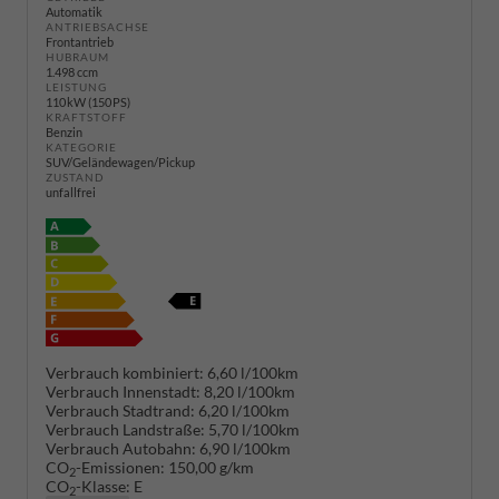
Automatik
ANTRIEBSACHSE
Frontantrieb
HUBRAUM
1.498 ccm
LEISTUNG
110 kW (150 PS)
KRAFTSTOFF
Benzin
KATEGORIE
SUV/Geländewagen/Pickup
ZUSTAND
unfallfrei
Verbrauch kombiniert:
6,60 l/100km
Verbrauch Innenstadt:
8,20 l/100km
Verbrauch Stadtrand:
6,20 l/100km
Verbrauch Landstraße:
5,70 l/100km
Verbrauch Autobahn:
6,90 l/100km
CO
-Emissionen:
150,00 g/km
2
CO
-Klasse:
E
2